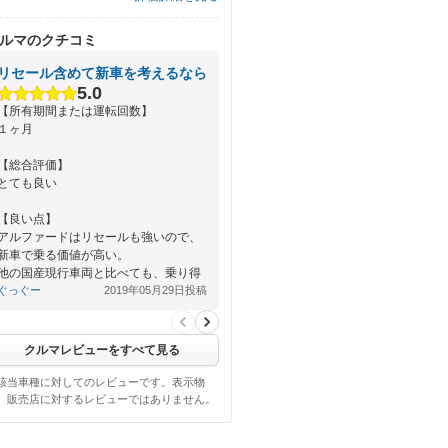
ルマのクチコミ
リセール含めて新車を考えるなら
5.0
【所有期間または運転回数】
１ヶ月
【総合評価】
とても良い
【良い点】
アルファードはリセールも強いので、
新車で乗る価値が高い。
他の国産現行車両と比べても、乗り得
感が非常に強い車種だと思います。
ぐっぐー
2019年05月29日投稿
【悪い点】
…
クルマレビューをすべて見る
該当車種に対してのレビューです。表示物
、販売店に対するレビューではありません。