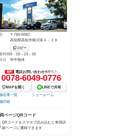
所
〒780-0082
高知県高知市南川添４－２８
コピー
業時間
9：00～19：00
休日
年中無休
電話お問い合わせ
無料
携帯可
0078-6049-0776
MAPを開く
LINEで共有
舗在庫一覧
ショールーム
舗詳細
両ページQRコード
QRコードをスマホで読み込むと車両詳
細ページに遷移できます