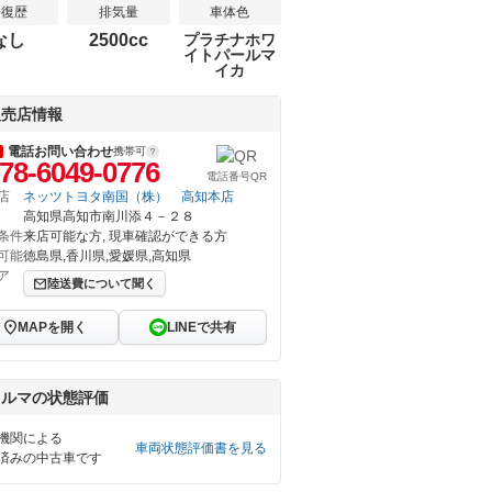
修復歴
排気量
車体色
なし
2500cc
プラチナホワ
イトパールマ
イカ
販売店情報
電話お問い合わせ
携帯可
78-6049-0776
電話番号QR
店
ネッツトヨタ南国（株） 高知本店
高知県高知市南川添４－２８
条件
来店可能な方, 現車確認ができる方
可能
徳島県,香川県,愛媛県,高知県
ア
陸送費について聞く
MAPを開く
LINEで共有
クルマの状態評価
機関による
車両状態評価書を見る
済みの中古車です