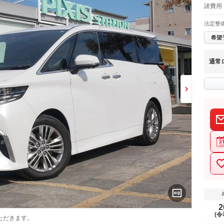
諸費用 
法定整
希望
通常
2
(令
ただきます。