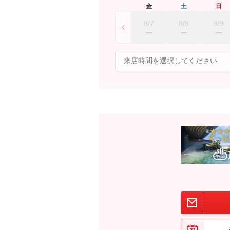
金
土
日
8/7
8/8
8/9