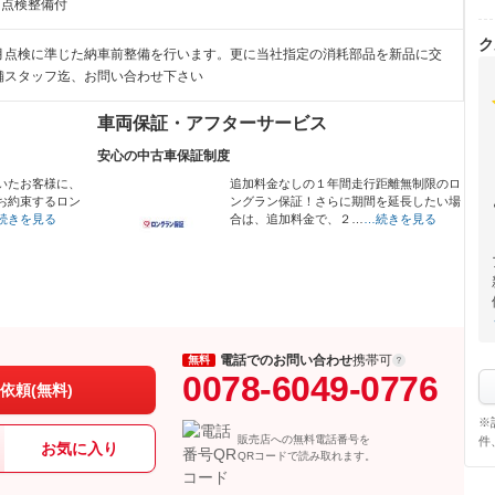
月点検整備付
ク
月点検に準じた納車前整備を行います。更に当社指定の消耗部品を新品に交
舗スタッフ迄、お問い合わせ下さい
車両保証・アフターサービス
安心の中古車保証制度
いたお客様に、
追加料金なしの１年間走行距離無制限のロ
お約束するロン
ングラン保証！さらに期間を延長したい場
続きを見る
合は、追加料金で、２…
…続きを見る
電話でのお問い合わせ
携帯可
無料
0078-6049-0776
依頼(無料)
※
販売店への無料電話番号を
件
お気に入り
QRコードで読み取れます。