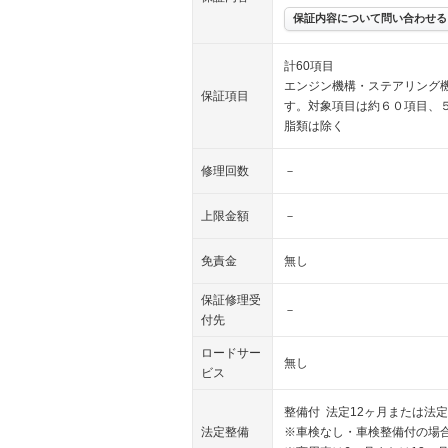
保証内容について問い合わせる
計60項目
エンジン機構・ステアリング
保証項目
す。対象項目は約６０項目、
脂類は除く
修理回数
－
上限金額
－
免責金
無し
保証修理受
－
付先
ロードサー
無し
ビス
整備付 法定12ヶ月または法定
法定整備
※車検なし・車検整備付の場合