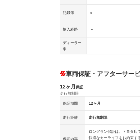
記録簿
○
輸入経路
－
ディーラー
－
車
車両保証・アフターサー
12ヶ月
保証
走行無制限
保証期間
12ヶ月
走行距離
走行無制限
ロングラン保証は、トヨタ店
快適なカーライフをお約束す
保証内容