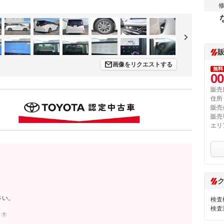
画像をリクエストする
無料
00
販売
住所
販売
販売
エリ
さい。
検査
検査
約