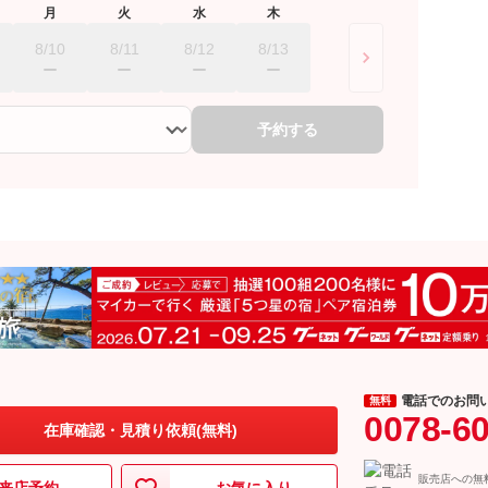
月
火
水
木
8/10
8/11
8/12
8/13
予約する
電話でのお問
無料
0078-6
在庫確認・見積り依頼(無料)
販売店への無