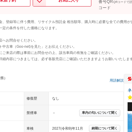
来店予約
お気に入り
QRコードで
金、登録等に伴う費用、リサイクル預託金 相当額等、購入時に必要な全ての費用が
一定の条件を付した価格になります。
店へお問合せください。
古車（Goo-net)を見た」とお伝えください。
にご来店の際は事前にお問合せの上、該当車両の有無をご確認ください。
詳細内容につきましては、必ず各販売店にご確認いただきますようお願いいたしま
知県）
用語解説
ネ
修復歴
なし
禁煙車
－
車内の匂いについて聞く
車検
2027(令和9)年11月
納期について聞く