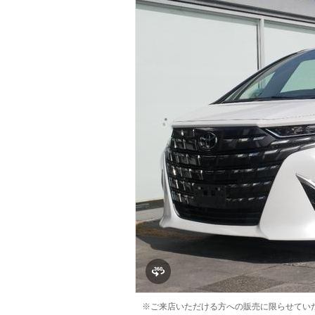
マガジン
車カタログ
自動車ローン
保険
レビュー
価格相場
教習所
用語集
※ご来店いただける方への販売に限らせてい