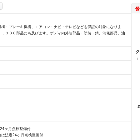
機構・ブレーキ機構、エアコン・ナビ・テレビなども保証の対象になりま
５，０００部品にも及びます。ボディ内外装部品・塗装・錆、消耗部品、油
ク
（
24ヶ月点検整備付
は法定24ヶ月点検整備付