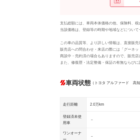
支払総額には、車両本体価格の他、保険料、税
当該価格は、登録等の時期や地域などについて
この車の品質等、より詳しい情報は、直接販売
販売店への問合わせ・来店の際には「グーネット中
商談中・売約済の場合もありますので、販売店
また、修復歴・法定整備・保証の有無ならびに
車両状態
（トヨタ アルファード 高
走行距離
2.0万km
登録済未使
－
用車
ワンオーナ
－
ー