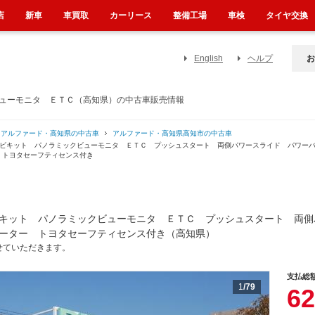
店
新車
車買取
カーリース
整備工場
車検
タイヤ交換
English
ヘルプ
お
ビューモニタ ＥＴＣ（高知県）の中古車販売情報
アルファード・高知県の中古車
アルファード・高知県高知市の中古車
ナビキット パノラミックビューモニタ ＥＴＣ プッシュスタート 両側パワースライド パワー
 トヨタセーフティセンス付き
キット パノラミックビューモニタ ＥＴＣ プッシュスタート 両側
ーター トヨタセーフティセンス付き（高知県）
せていただきます。
支払総
1
/79
62