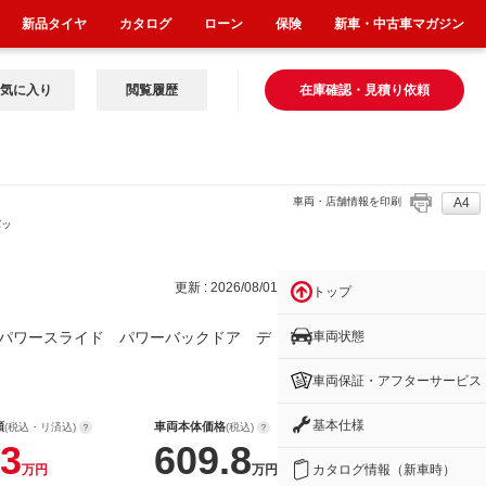
新品タイヤ
カタログ
ローン
保険
新車・中古車マガジン
気に入り
閲覧履歴
在庫確認・見積り依頼
車両・店舗情報を印刷
A4
バッ
更新 : 2026/08/01
トップ
車両状態
パワースライド パワーバックドア デ
車両保証・アフターサービス
基本仕様
額
車両本体価格
(税込・リ済込)
(税込)
3
609.8
カタログ情報（新車時）
万円
万円