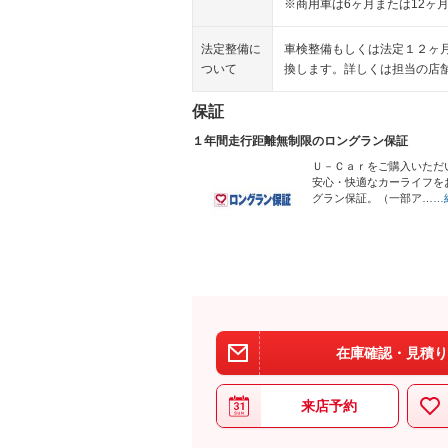
※商用車は6ヶ月または12ヶ
法定整備に
車検整備もしくは法定１２ヶ
ついて
換します。詳しくは担当の店
保証
１年間走行距離無制限のロングラン保証
Ｕ－Ｃａｒをご購入いただ
安心・快適なカーライフを
グラン保証。（一部ア…
…
在庫確認・見積り
来店予約