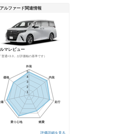
アルファード関連情報
ルマレビュー
「普通=3.0」が評価軸の基準です）
外装
外装
5
5
4
4
価格
価格
内装
内装
3
3
2
2
1
1
装備
装備
走行
走行
乗り心地
乗り心地
燃費
燃費
評価詳細を見る