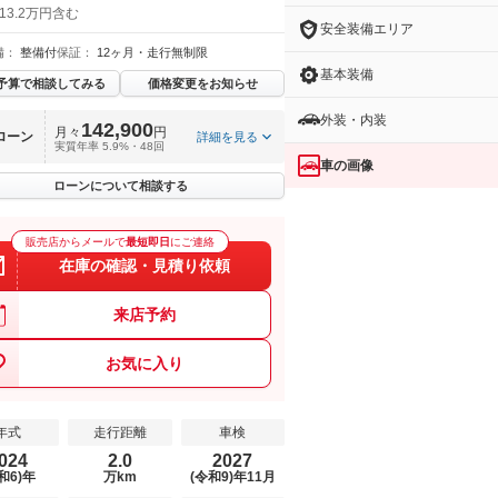
13.2万円含む
安全装備エリア
備：
整備付
保証：
12ヶ月・走行無制限
基本装備
予算で相談してみる
価格変更をお知らせ
外装・内装
142,900
月々
円
ローン
詳細を見る
実質年率 5.9%・48回
車の画像
ローンについて相談する
販売店からメールで
最短即日
にご連絡
在庫の確認・見積り依頼
来店予約
お気に入り
年式
走行距離
車検
024
2.0
2027
和6)年
万km
(令和9)年11月