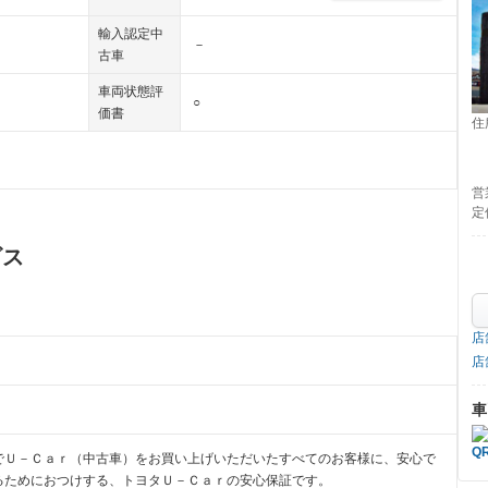
輸入認定中
－
古車
車両状態評
○
価書
住
営
定
ビス
店
店
車
でＵ－Ｃａｒ（中古車）をお買い上げいただいたすべてのお客様に、安心で
るためにおつけする、トヨタＵ－Ｃａｒの安心保証です。