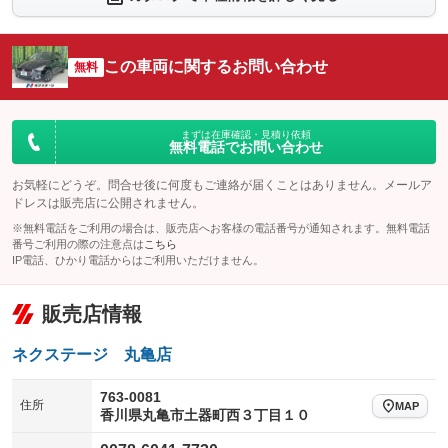
：装備なし
：装備なし
シートエアコン
全周囲カメラ
：装備なし
：装備なし
この車両に関するお問い合わせ
サイドカメラ
無料
ルーフレール
：装備なし
：装備なし
エアサスペンション
ヘッドライトウォッシャー
：装備なし
：装備なし
装備略号／用語解説
まずは在庫確認・見積り依頼
無料電話でお問い合わせ
お気軽にどうぞ。問合せ後に何度もご連絡が届くことはありません。メールア
ドレスは販売店に公開されません。
※無料電話をご利用の場合は、販売店へお客様の電話番号が通知されます。無料電話
番号ご利用の際の注意点は
こちら
IP電話、ひかり電話からはご利用いただけません。
販売店情報
ネクステージ 丸亀店
763-0081
住所
MAP
香川県丸亀市土器町西３丁目１０