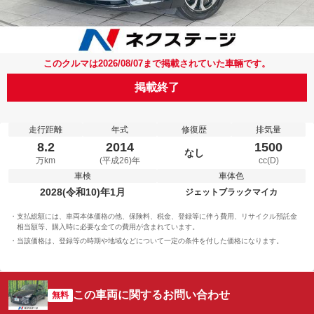
このクルマは2026/08/07まで掲載されていた車輛です。
掲載終了
走行距離
年式
修復歴
排気量
8.2
2014
1500
なし
万km
(平成26)年
cc(D)
車検
車体色
2028(令和10)年1月
ジェットブラックマイカ
支払総額には、車両本体価格の他、保険料、税金、登録等に伴う費用、リサイクル預託金
相当額等、購入時に必要な全ての費用が含まれています。
当該価格は、登録等の時期や地域などについて一定の条件を付した価格になります。
この車両に関するお問い合わせ
無料