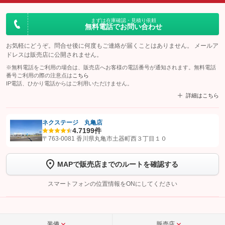
まずは在庫確認・見積り依頼
無料電話でお問い合わせ
お気軽にどうぞ。問合せ後に何度もご連絡が届くことはありません。 メールア
ドレスは販売店に公開されません。
※無料電話をご利用の場合は、販売店へお客様の電話番号が通知されます。無料電話
番号ご利用の際の注意点は
こちら
IP電話、ひかり電話からはご利用いただけません。
詳細はこちら
ネクステージ 丸亀店
4.7
199件
【STEP1】
認証画面でグーネットを友だち追加してから「許可する」ボタンを押
〒763-0081 香川県丸亀市土器町西３丁目１０
します
MAPで販売店までのルートを確認する
【STEP2】
トーク画面で
ボタンをタップして問い合わせを
完了してください。
スマートフォンの位置情報をONにしてください
こちら
装備
販売店