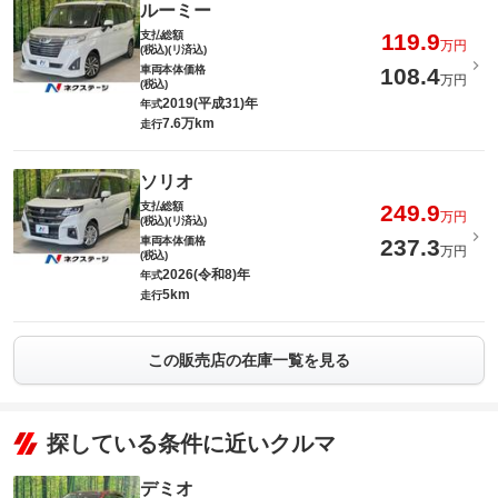
ルーミー
支払総額
119.9
万円
(税込)(リ済込)
車両本体価格
108.4
万円
(税込)
2019(平成31)年
年式
7.6万km
走行
ソリオ
支払総額
249.9
万円
(税込)(リ済込)
車両本体価格
237.3
万円
(税込)
2026(令和8)年
年式
5km
走行
この販売店の在庫一覧を見る
探している条件に近いクルマ
デミオ