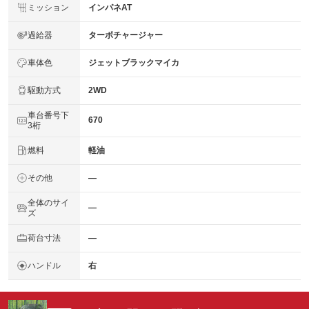
ミッション
インパネAT
過給器
ターボチャージャー
車体色
ジェットブラックマイカ
駆動方式
2WD
車台番号下
670
3桁
燃料
軽油
その他
―
全体のサイ
―
ズ
荷台寸法
―
ハンドル
右