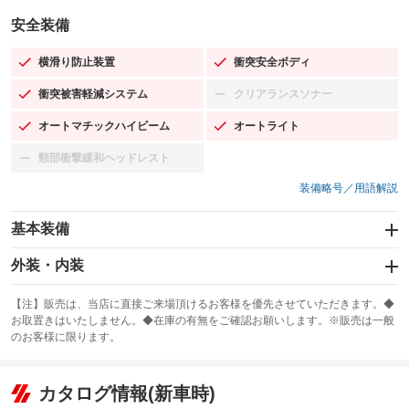
安全装備
横滑り防止装置
衝突安全ボディ
：装備あり
：装備あり
衝突被害軽減システム
クリアランスソナー
：装備あり
：装備なし
オートマチックハイビーム
オートライト
：装備あり
：装備あり
頸部衝撃緩和ヘッドレスト
：装備なし
装備略号／用語解説
基本装備
エアバッグ：運転席/助手席/サイド
外装・内装
：装備あり
スライドドア
カーナビ：SDナビ
：装備なし
：装備あり
【注】販売は、当店に直接ご来場頂けるお客様を優先させていただきます。◆
お取置きはいたしません。◆在庫の有無をご確認お願いします。※販売は一般
サンルーフ
ABS
TV：フルセグ
：装備なし
：装備あり
：装備あり
のお客様に限ります。
エアコン
Wエアコン
オーディオ：CDまたはCDチェンジャー／ミュージックプレイヤー接続
：装備あり
：装備なし
：装備あり
可
リフトアップ
パワーステアリング
カタログ情報(新車時)
：装備なし
：装備あり
ビジュアル：-／DVD再生
：装備あり