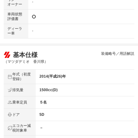
-
オーナー
車両状態
評価書
ディーラ
-
ー車
基本仕様
装備略号／用語解説
（マツダデミオ 香川県）
年式（初度
2014(平成26)年
登録）
排気量
1500cc(D)
乗車定員
５名
ドア
5D
エコカー減
－
税対象車