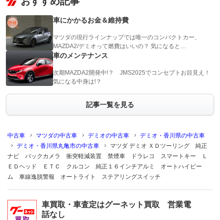
おすすめ記事
車にかかるお金＆維持費
マツダの現行ラインナップでは唯一のコンパクトカー、
MAZDA2/デミオって燃費はいいの？ 気になると…
車のメンテナンス
次期MAZDA2開発中!？ JMS2025でコンセプトお目見え！
気になる中身は!？
記事一覧を見る
中古車
マツダの中古車
デミオの中古車
デミオ・香川県の中古車
デミオ・香川県丸亀市の中古車
マツダ デミオ ＸＤツーリング 純正
ナビ バックカメラ 衝突軽減装置 禁煙車 ドラレコ スマートキー Ｌ
ＥＤヘッド ＥＴＣ クルコン 純正１６インチアルミ オートハイビー
ム 車線逸脱警報 オートライト ステアリングスイッチ
車買取・車査定はグーネット買取 営業電
話なし