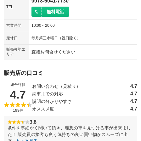
0078-6041-7730
TEL
無料電話
営業時間
10:00～20:00
定休日
毎月第三水曜日（祝日除く）
販売可能エ
直接お問合せください
リア
販売店の口コミ
総合評価
4.7
お問い合わせ（見積り）
（5点満点中）
4.7
4.7
納車までの対応
4.7
説明の分かりやすさ
4.7
オススメ度
199件
3.8
条件を事細かく聞いて頂き、理想の車を見つける事が出来まし
た！ 販売員の接客も良く気持ちの良い買い物がスムーズに出