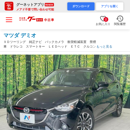
グーネットアプリ
RENEW
ダウンロード
アプリを開く
メアド不要で問い合わせ可能
0
お気に入り
閲覧履歴
マツダ デミオ
ＸＤツーリング 純正ナビ バックカメラ 衝突軽減装置 禁煙
車 ドラレコ スマートキー ＬＥＤヘッド ＥＴＣ クルコン
もっと見る
純正１６インチアルミ オートハイビーム 車線逸脱警報 オート
ライト ステアリングスイッチ（香川県）