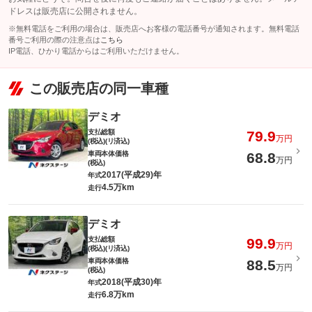
ドレスは販売店に公開されません。
※無料電話をご利用の場合は、販売店へお客様の電話番号が通知されます。無料電話
番号ご利用の際の注意点は
こちら
IP電話、ひかり電話からはご利用いただけません。
この販売店の同一車種
デミオ
支払総額
79.9
万円
(税込)(リ済込)
車両本体価格
68.8
万円
(税込)
2017(平成29)年
年式
4.5万km
走行
デミオ
支払総額
99.9
万円
(税込)(リ済込)
車両本体価格
88.5
万円
(税込)
2018(平成30)年
年式
6.8万km
走行