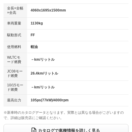
ダウンヒルアシストコントロール
：装備なし
アルミホイール：16インチ
全長×全幅
：装備あり
4060x1695x1500mm
×全高
パワーウィンドウ
盗難防止システム
：装備あり
：装備あり
革シート
ハーフレザーシート
：装備なし
：装備なし
車両重量
1130kg
アイドリングストップ
ドライブレコーダー
：装備なし
：装備あり
キーレス
LEDヘッドランプ
：装備あり
：装備あり
USB入力端子
Bluetooth接続
駆動形式
FF
：装備あり
：装備あり
HID(キセノンライト)
ポータブルナビ
：装備なし
：装備なし
100V電源
クリーンディーゼル
使用燃料
軽油
：装備なし
：装備あり
バックカメラ
ETC
：装備あり
：装備あり
センターデフロック
：装備なし
WLTCモ
エアロ
スマートキー
－km/リットル
：装備なし
：装備あり
ード燃費
レンタカーアップ
展示・試乗車
：装備なし
：装備なし
ローダウン
ランフラットタイヤ
：装備なし
：装備なし
JC08モー
26.4km/リットル
ド燃費
電動格納ミラー
：装備あり
パワーシート
3列シート
：装備なし
：装備なし
10/15モー
装備略号／用語解説
－km/リットル
ド燃費
ベンチシート
フルフラットシート
：装備なし
：装備なし
チップアップシート
オットマン
最高出力
105ps(77kW)/4000rpm
：装備なし
：装備なし
電動格納サードシート
シートヒーター
：装備なし
：装備なし
※新車時のカタログデータとなります。実際とは異なる場合がございますの
で、詳細は販売店にご確認ください。
ウォークスルー
後席モニター
：装備なし
：装備なし
カタログで車種情報を詳しく見る
電動リアゲート
フロントカメラ