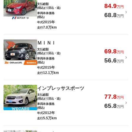
支払総額
84.9
万円
(税込)(リ済込・追)
車両本体価格
68.8
万円
(税込)
2015年
年式
7.0万km
走行
ＭＩＮＩ
支払総額
69.8
万円
(税込)(リ済込・追)
車両本体価格
56.6
万円
(税込)
2015年
年式
12.1万km
走行
インプレッサスポーツ
支払総額
77.8
万円
(税込)(リ済込・追)
車両本体価格
65.8
万円
(税込)
2012年
年式
5.5万km
走行