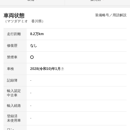
車両状態
装備略号／用語解説
（マツダデミオ 香川県）
走行距離
8.2万km
修復歴
なし
禁煙車
車検
2028(令和10)年1月
?
記録簿
-
輸入認定
-
中古車
輸入経路
-
登録済
-
未使用車
ワン