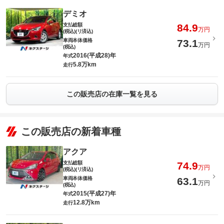
デミオ
支払総額
84.9
万円
(税込)(リ済込)
車両本体価格
73.1
万円
(税込)
2016(平成28)年
年式
5.8万km
走行
この販売店の在庫一覧を見る
この販売店の新着車種
アクア
支払総額
74.9
万円
(税込)(リ済込)
車両本体価格
63.1
万円
(税込)
2015(平成27)年
年式
12.8万km
走行