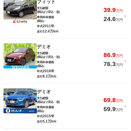
フィット
支払総額
39.9
万円
(税込)(リ済込・追)
車両本体価格
24.6
万円
(税込)
2011年
年式
12.4万km
走行
デミオ
支払総額
86.9
万円
(税込)(リ済込・追)
車両本体価格
76.3
万円
(税込)
2018年
年式
8.3万km
走行
デミオ
支払総額
69.8
万円
(税込)(リ済込・追)
車両本体価格
59.9
万円
(税込)
2015年
年式
5.1万km
走行