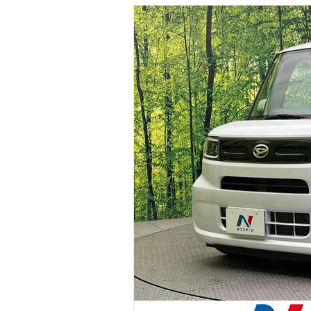
マガジン
車カタログ
自動車ローン
保険
レビュー
価格相場
教習所
用語集