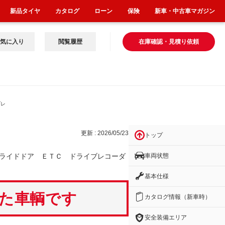
新品タイヤ
カタログ
ローン
保険
新車・中古車マガジン
気に入り
閲覧履歴
在庫確認・見積り依頼
ブレ
更新 : 2026/05/23
トップ
車両状態
ライドドア ＥＴＣ ドライブレコーダ
基本仕様
いた車輌です
カタログ情報（新車時）
安全装備エリア