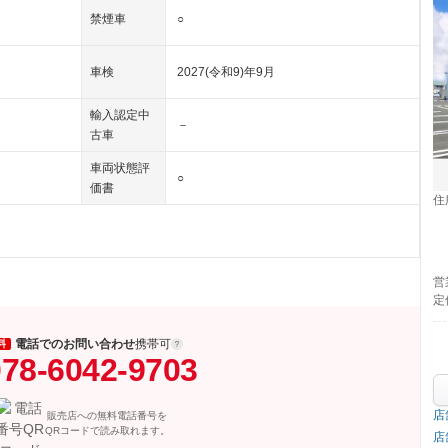
禁煙車
○
車検
2027(令和9)年9月
輸入認定中
－
古車
車両状態評
○
価書
住
営
定
電話でのお問い合わせ
携帯可
料
78-6042-9703
店
販売店への無料電話番号を
QRコードで読み取れます。
店