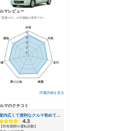
ルマレビュー
「普通=3.0」が評価軸の基準です）
外装
外装
5
5
4
4
価格
価格
内装
内装
3
3
2
2
1
1
装備
装備
走行
走行
乗り心地
乗り心地
燃費
燃費
評価詳細を見る
ルマのクチコミ
室内広くて便利なクルマ初めてのクルマ購入にもおすすめ
4.3
【所有期間や運転回数】