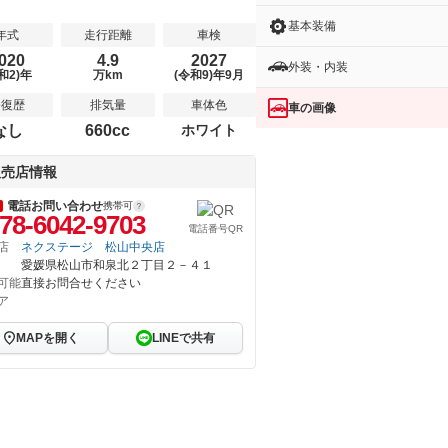
基本装備
年式
走行距離
車検
020
4.9
2027
外装・内装
和2)年
万km
(令和9)年9月
修復歴
排気量
車体色
車の画像
なし
660cc
ホワイト
販売店情報
電話お問い合わせ
携帯可
78-6042-9703
電話番号QR
店
ネクステージ 松山中央店
愛媛県松山市和泉北２丁目２－４１
可能
直接お問合せください
ア
MAPを開く
LINEで共有