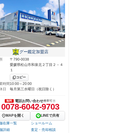
グー鑑定加盟店
所
〒790-0038
愛媛県松山市和泉北２丁目２－４
１
コピー
業時間
10:00～20:00
休日
毎月第三水曜日（祝日除く）
電話お問い合わせ
無料
携帯可
0078-6042-9703
MAPを開く
LINEで共有
舗在庫一覧
ショールーム
舗詳細
査定・売却相談