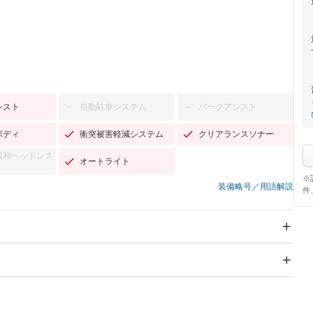
シスト
自動駐車システム
パークアシスト
－
－
ボディ
衝突被害軽減システム
クリアランスソナー
緩和ヘッドレス
オートライト
※
装備略号／用語解説
件
スライドドア：両側スラ
サンルーフ
－
イド・片側電動
Wエアコン
リフトアップ
－
－
TV：ワンセグ