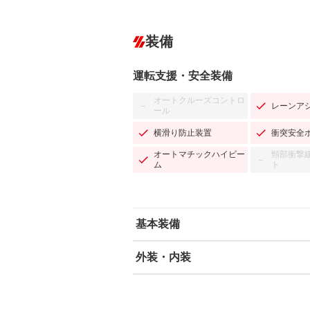
装備
運転支援・安全装備
オートクルーズコントロ
レーンア
－
ール
横滑り防止装置
衝突安全
オートマチックハイビー
頸部衝撃
－
ム
ト
基本装備
外装・内装
エアバッグ：運転席/助手席/サイド
ABS
エアコン
カーナビ：メモリーナビ他