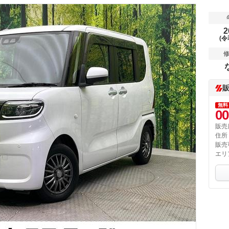
2
(令
無料
00
販売
住所
販売
エリ