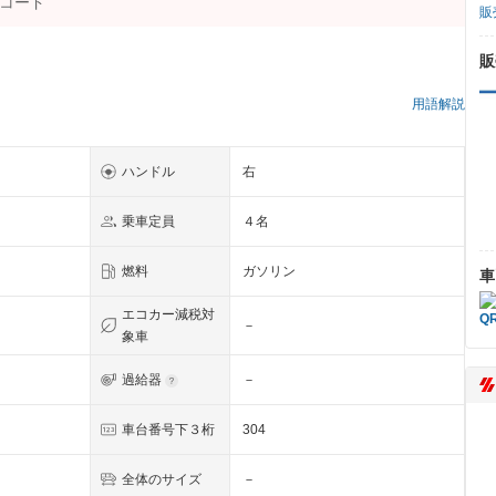
販
販
）
用語解説
ハンドル
右
乗車定員
４名
燃料
ガソリン
車
エコカー減税対
－
象車
過給器
－
車台番号下３桁
304
全体のサイズ
－