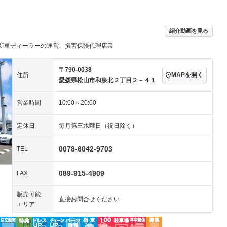
パワーステアリング
パワーウィンドウ
ビジュアル：-／DVD再
アルミホイール：13イ
生
ンチ
ングストップ
ドライブレコーダー
USB入力端子
－
ハーフレザーシート
キーレス
－
紹介動画を見る
クリーンディーゼル
センターデフロック
－
－
新車ディーラーの運営、損害保険代理店業
セノンライト)
ポータブルナビ
バックカメラ
－
乗車
電動格納ミラー
スマートキー
ローダウン
－
〒790-0038
MAPを開く
住所
愛媛県松山市和泉北２丁目２－４１
装備略号／用語解説
ート
3列シート
ベンチシート
－
－
営業時間
10:00～20:00
ップシート
オットマン
電動格納サードシート
－
－
スルー
後席モニター
電動リアゲート
－
－
定休日
毎月第三水曜日（祝日除く）
アコン
全周囲カメラ
サイドカメラ
－
－
0078-6042-9703
TEL
ペンション
089-915-4909
FAX
装備略号／用語解説
販売可能
直接お問合せください
エリア