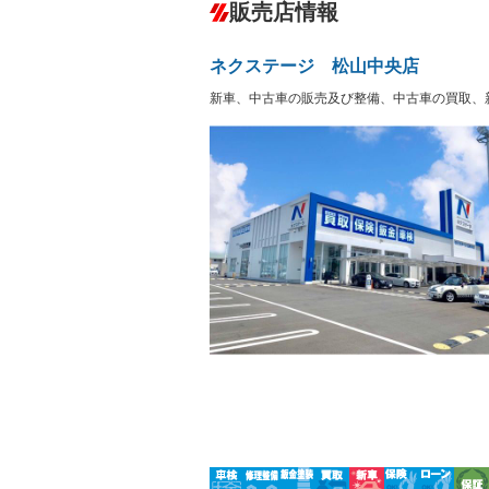
ダウンヒルアシストコントロール
－
販売店情報
オーディオ：CDまたはCDチェンジャー
盗難防止システム
アイドリ
ヘッドライトウォッシャ
革シート
－
－
ネクステージ 松山中央店
ー
Bluetooth接続
100V電源
－
新車、中古車の販売及び整備、中古車の買取、
LEDヘッドランプ
HID(キ
－
レンタカーアップ
展示・試
－
－
ETC
エアロ
－
ランフラットタイヤ
パワーシ
－
－
フルフラットシート
チップア
－
－
シートヒーター
ウォーク
－
フロントカメラ
シートエ
－
－
ルーフレール
エアサス
－
－