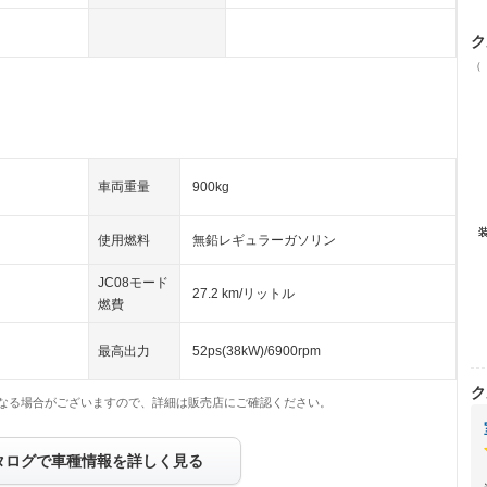
ク
（
車両重量
900kg
使用燃料
無鉛レギュラーガソリン
JC08モード
27.2 km/リットル
燃費
最高出力
52ps(38kW)/6900rpm
ク
なる場合がございますので、詳細は販売店にご確認ください。
タログで車種情報を詳しく見る