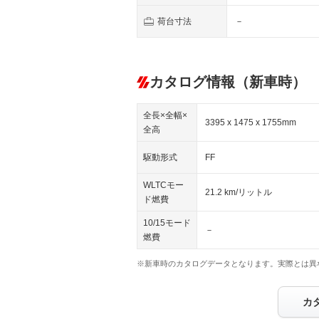
荷台寸法
－
カタログ情報（新車時）
全長×全幅×
3395 x 1475 x 1755mm
全高
駆動形式
FF
WLTCモー
21.2 km/リットル
ド燃費
10/15モード
－
燃費
※新車時のカタログデータとなります。実際とは異
カ