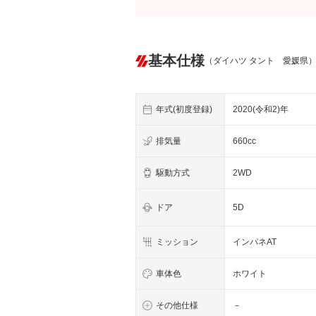
基本仕様
（ダイハツ タント 愛媛県
年式(初度登録)
2020(令和2)年
排気量
660cc
駆動方式
2WD
ドア
5D
ミッション
インパネAT
車体色
ホワイト
その他仕様
－