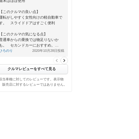
週末はほぼ使用
【このクルマの良い点】
運転がしやすく女性向けの軽自動車で
す。 スライドドアはすごく便利
【このクルマの気になる点】
普通車からの乗換では物足りないか
も。 セカンドカーにおすすめ。…
ひろのり
2020年10月28日投稿
クルマレビューをすべて見る
該当車種に対してのレビューです。表示物
、販売店に対するレビューではありません。