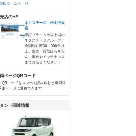
売店ホームページ
売店のHP
ネクステージ 松山中央
店
東証プライム市場上場の
ネクステージグループ！
全国総在庫30，000台以
上。販売・買取はもちろ
ん、車検やメンテナンス
までお任せください！
両ページQRコード
QRコードをスマホで読み込むと車両詳
細ページに遷移できます
タント関連情報