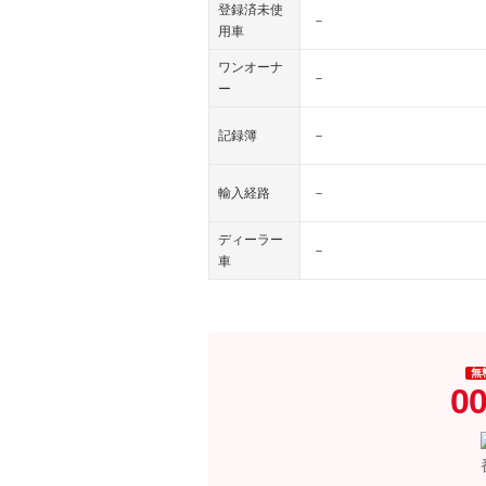
登録済未使
－
用車
ワンオーナ
－
ー
記録簿
－
輸入経路
－
ディーラー
－
車
無
00