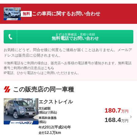
この車両に関するお問い合わせ
無料
まずは在庫確認・見積り依頼
無料電話でお問い合わせ
お気軽にどうぞ。問合せ後に何度もご連絡が届くことはありません。メールア
ドレスは販売店に公開されません。
※無料電話をご利用の場合は、販売店へお客様の電話番号が通知されます。無料電話
番号ご利用の際の注意点は
こちら
IP電話、ひかり電話からはご利用いただけません。
この販売店の同一車種
エクストレイル
支払総額
180.7
万円
(税込)(リ済込)
車両本体価格
168.4
万円
(税込)
2012(平成24)年
年式
12.1万km
走行