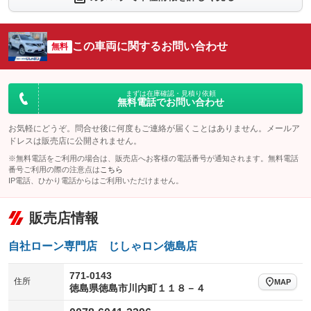
シートエアコン
全周囲カメラ
：装備なし
：装備あり
サイドカメラ
ルーフレール
この車両に関するお問い合わせ
：装備なし
無料
：装備あり
エアサスペンション
ヘッドライトウォッシャー
：装備なし
：装備なし
装備略号／用語解説
まずは在庫確認・見積り依頼
無料電話でお問い合わせ
お気軽にどうぞ。問合せ後に何度もご連絡が届くことはありません。メールア
ドレスは販売店に公開されません。
※無料電話をご利用の場合は、販売店へお客様の電話番号が通知されます。無料電話
番号ご利用の際の注意点は
こちら
IP電話、ひかり電話からはご利用いただけません。
販売店情報
自社ローン専門店 じしゃロン徳島店
771-0143
住所
MAP
徳島県徳島市川内町１１８－４