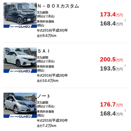
Ｎ－ＢＯＸカスタム
支払総額
173.4
万円
(税込)(リ済込)
車両本体価格
168.4
万円
(税込)
2018(平成30)年
年式
9.6万km
走行
ＳＡＩ
支払総額
200.5
万円
(税込)(リ済込)
車両本体価格
193.5
万円
(税込)
2016(平成28)年
年式
10.4万km
走行
ノート
支払総額
176.7
万円
(税込)(リ済込)
車両本体価格
168.4
万円
(税込)
2018(平成30)年
年式
7.2万km
走行