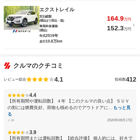
エクストレイル
支払総額
164.9
万円
(税込)(リ済込・追)
車両本体価格
152.3
万円
(税込)
2019年
年式
10.8万km
走行
クルマのクチコミ
4.1
412
レビュー総合
投稿数
4.4
【所有期間や運転回数】 ４年 【このクルマの良い点】 ＳＵＶ
の割には燃費良好。荷物も積めるのでアウトドアに...
もっと見
る
ｒｍ
2020年08月17日
3.9
【所有期間または運転回数】 【総合評価】 個人的には、好きで