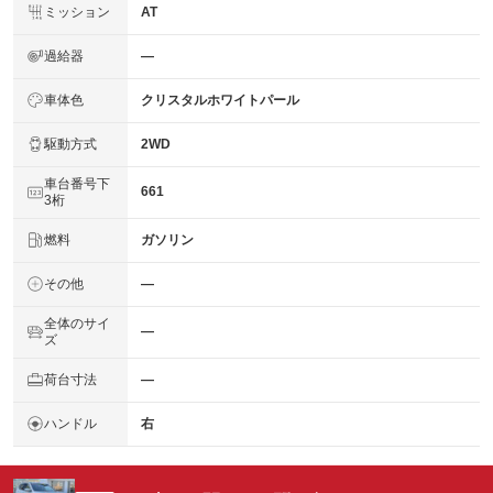
ミッション
AT
過給器
―
車体色
クリスタルホワイトパール
駆動方式
2WD
車台番号下
661
3桁
燃料
ガソリン
その他
―
全体のサイ
―
ズ
荷台寸法
―
ハンドル
右