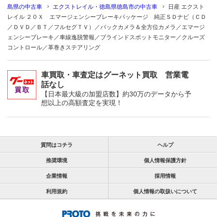
島県の中古車
エクストレイル・徳島県徳島市の中古車
日産 エクスト
レイル ２０Ｘ エマージェンシーブレーキパッケージ 純正ＳＤナビ（ＣＤ
／ＤＶＤ／ＢＴ／フルセグＴＶ）／バックカメラ＆全方位カメラ／エマージ
ェンシーブレーキ／車線逸脱警報／ブラインドスポットモニター／クルーズ
コントロール／革巻きステアリング
車買取・車査定はグーネット買取 営業電
話なし
【日本最大級の加盟店数】約30万のデータから予
想以上の高額査定を実現！
質問はコチラ
ヘルプ
推奨環境
個人情報保護方針
企業情報
採用情報
利用規約
個人情報の取扱いについて