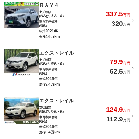
ＲＡＶ４
支払総額
337.5
万円
(税込)(リ済込・追)
車両本体価格
320
万円
(税込)
2021年
年式
4.6万km
走行
エクストレイル
支払総額
79.9
万円
(税込)(リ済込・追)
車両本体価格
62.5
万円
(税込)
2015年
年式
9.4万km
走行
エクストレイル
支払総額
124.9
万円
(税込)(リ済込・追)
車両本体価格
112.9
万円
(税込)
2016年
年式
6.4万km
走行