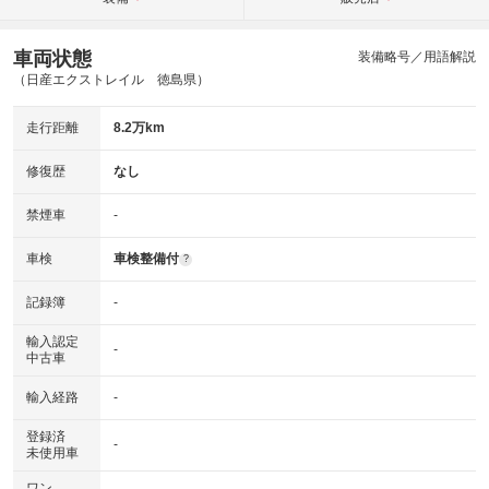
車両状態
装備略号／用語解説
（日産エクストレイル 徳島県）
走行距離
8.2万km
修復歴
なし
禁煙車
-
車検
車検整備付
?
記録簿
-
輸入認定
-
中古車
輸入経路
-
登録済
-
未使用車
ワン