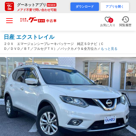
グーネットアプリ
RENEW
ダウンロード
アプリを開く
メアド不要で問い合わせ可能
0
お気に入り
閲覧履歴
日産 エクストレイル
２０Ｘ エマージェンシーブレーキパッケージ 純正ＳＤナビ（Ｃ
Ｄ／ＤＶＤ／ＢＴ／フルセグＴＶ）／バックカメラ＆全方位カメラ
もっと見る
／エマージェンシーブレーキ／車線逸脱警報／ブラインドスポット
モニター／クルーズコントロール／革巻きステアリング（徳島県）