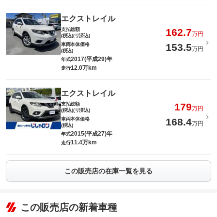
エクストレイル
支払総額
162.7
万円
(税込)(リ済込)
車両本体価格
153.5
万円
(税込)
2017(平成29)年
年式
12.0万km
走行
エクストレイル
支払総額
179
万円
(税込)(リ済込)
車両本体価格
168.4
万円
(税込)
2015(平成27)年
年式
11.4万km
走行
この販売店の在庫一覧を見る
この販売店の新着車種