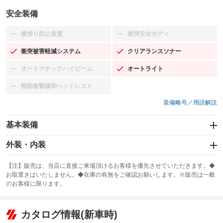
安全装備
横滑り防止装置
衝突安全ボディ
：装備なし
：装備なし
衝突被害軽減システム
クリアランスソナー
：装備あり
：装備あり
オートマチックハイビーム
オートライト
：装備なし
：装備あり
頸部衝撃緩和ヘッドレスト
：装備なし
装備略号／用語解説
基本装備
エアバッグ：運転席/助手席
外装・内装
：装備あり
スライドドア
カーナビ：SDナビ
：装備なし
：装備あり
【注】販売は、当店に直接ご来場頂けるお客様を優先させていただきます。◆
お取置きはいたしません。◆在庫の有無をご確認お願いします。※販売は一般
サンルーフ
ABS
TV：フルセグ
：装備なし
：装備あり
：装備あり
のお客様に限ります。
エアコン
Wエアコン
オーディオ：CDまたはCDチェンジャー／ミュージックサーバー
：装備あり
：装備なし
：装備あり
リフトアップ
パワーステアリング
カタログ情報(新車時)
ビジュアル：-／DVD再生
：装備なし
：装備なし
：装備あり