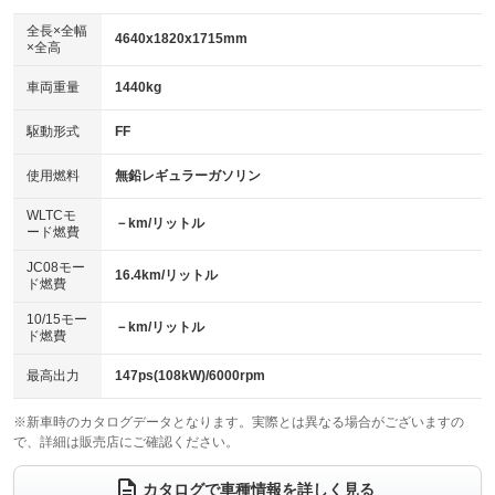
ダウンヒルアシストコントロール
アルミホイール：17インチ
：装備なし
：装備あり
全長×全幅
4640x1820x1715mm
×全高
パワーウィンドウ
盗難防止システム
革シート
ハーフレザーシート
：装備あり
：装備なし
：装備なし
：装備なし
車両重量
1440kg
アイドリングストップ
ドライブレコーダー
キーレス
LEDヘッドランプ
：装備なし
：装備あり
：装備あり
：装備あり
USB入力端子
Bluetooth接続
駆動形式
FF
HID(キセノンライト)
ポータブルナビ
：装備なし
：装備あり
：装備なし
：装備なし
100V電源
クリーンディーゼル
バックカメラ
ETC
使用燃料
無鉛レギュラーガソリン
：装備なし
：装備なし
：装備あり
：装備あり
センターデフロック
エアロ
スマートキー
：装備なし
WLTCモ
：装備なし
：装備あり
－km/リットル
ード燃費
レンタカーアップ
展示・試乗車
ローダウン
ランフラットタイヤ
：装備なし
：装備なし
：装備なし
：装備なし
JC08モー
16.4km/リットル
ド燃費
電動格納ミラー
パワーシート
3列シート
：装備なし
：装備なし
：装備なし
10/15モー
装備略号／用語解説
－km/リットル
ベンチシート
フルフラットシート
ド燃費
：装備なし
：装備なし
チップアップシート
オットマン
：装備なし
：装備なし
最高出力
147ps(108kW)/6000rpm
電動格納サードシート
シートヒーター
：装備なし
：装備あり
※新車時のカタログデータとなります。実際とは異なる場合がございますの
で、詳細は販売店にご確認ください。
ウォークスルー
後席モニター
：装備なし
：装備なし
電動リアゲート
フロントカメラ
カタログで車種情報を詳しく見る
：装備なし
：装備なし