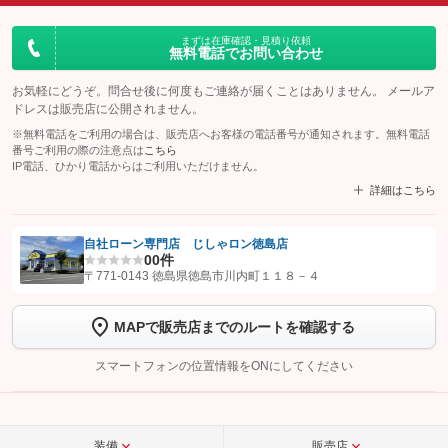
まずは在庫確認・見積り依頼
無料電話でお問い合わせ
お気軽にどうぞ。問合せ後に何度もご連絡が届くことはありません。 メールア
ドレスは販売店に公開されません。
※無料電話をご利用の場合は、販売店へお客様の電話番号が通知されます。無料電話
番号ご利用の際の注意点は
こちら
IP電話、ひかり電話からはご利用いただけません。
詳細はこちら
自社ローン専門店 じしゃロン徳島店
0
0件
【STEP1】
認証画面でグーネットを友だち追加してから「許可する」ボタンを押
〒771-0143 徳島県徳島市川内町１１８－４
します
MAPで販売店までのルートを確認する
【STEP2】
トーク画面で
ボタンをタップして問い合わせを
完了してください。
スマートフォンの位置情報をONにしてください
こちら
装備
販売店