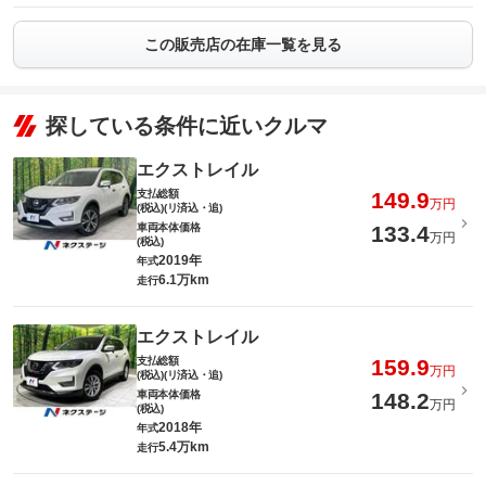
この販売店の在庫一覧を見る
探している条件に近いクルマ
エクストレイル
支払総額
149.9
万円
(税込)(リ済込・追)
車両本体価格
133.4
万円
(税込)
2019年
年式
6.1万km
走行
エクストレイル
支払総額
159.9
万円
(税込)(リ済込・追)
車両本体価格
148.2
万円
(税込)
2018年
年式
5.4万km
走行