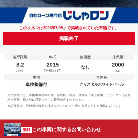
このクルマは2026/07/05まで掲載されていた車輛です。
掲載終了
走行距離
年式
修復歴
排気量
8.2
2015
2000
なし
万km
(平成27)年
cc
車検
車体色
車検整備付
クリスタルホワイトパール
支払総額には、車両本体価格の他、保険料、税金、登録等に伴う費用、リサイクル預託金
相当額等、購入時に必要な全ての費用が含まれています。
当該価格は、登録等の時期や地域などについて一定の条件を付した価格になります。
この車両に関するお問い合わせ
無料