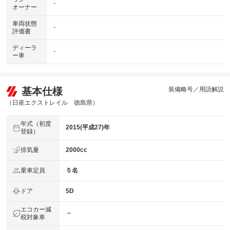
-
オーナー
車両状態
-
評価書
ディーラ
-
ー車
基本仕様
装備略号／用語解説
（日産エクストレイル 徳島県）
年式（初度
2015(平成27)年
登録）
排気量
2000cc
乗車定員
５名
ドア
5D
エコカー減
－
税対象車