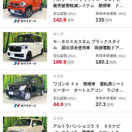
衝突被害軽減システム 禁煙車 ドラ
レコ コーナーセンサー スマートキ
支払総額
車両本体価格
(税込)
(税込)
ー ＬＥＤヘッド ＥＴＣ 純正１５
142.9
135
万円
万円
インチアルミ オートライト オート
エアコン Ｂｌｕｅｔｏｏｔｈ Ｃ
ホンダ
Ｄ 地デジ
Ｎ－ＢＯＸカスタム ブラックスタイ
ル 届出済未使用車 両側電動ドア
バックカメラ 衝突被害軽減システ
支払総額
車両本体価格
(税込)
(税込)
ム レーダークルーズ コーナーセン
189.9
180.1
万円
万円
サー スマートキー ＬＥＤヘッド
純正１４インチアルミ オートハイビ
スズキ
ーム 車線逸脱警報 オートライト
ワゴンＲ ＦＸ 禁煙車 運転席シート
ヒーター オートエアコン ラジオ
ＣＤ アイドリングストップ プライ
支払総額
車両本体価格
(税込)
(税込)
バシーガラス 盗難防止措置 電動格
44.9
37.3
万円
万円
納ミラー ドアバイザー
スズキ
アルトラパンショコラ Ｘ ＳＤナビ