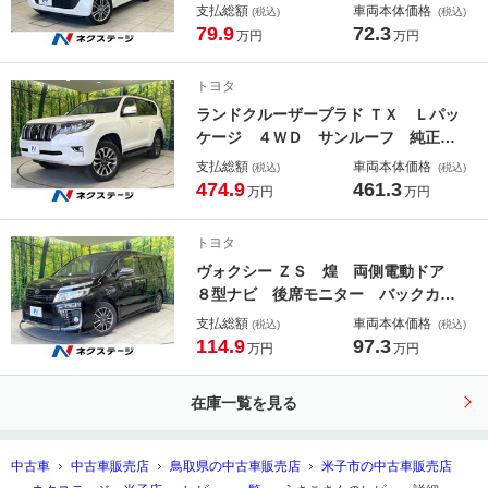
ラ 禁煙車 スマートキー 純正１４
支払総額
車両本体価格
(税込)
(税込)
インチアルミ オートエアコン Ｂｌ
79.9
72.3
万円
万円
ｕｅｔｏｏｔｈ ＣＤ ＤＶＤ再生
フルセグ
トヨタ
ランドクルーザープラド ＴＸ Ｌパッ
ケージ ４ＷＤ サンルーフ 純正９
型ナビ 全周囲カメラ 衝突被害軽減
支払総額
車両本体価格
(税込)
(税込)
システム レーダークルーズ 禁煙
474.9
461.3
万円
万円
車 レザーシート 前席シートエアコ
ン ドラレコ ＬＥＤヘッド ルーフ
トヨタ
レール ＥＴＣ２．０
ヴォクシー ＺＳ 煌 両側電動ドア
８型ナビ 後席モニター バックカメ
ラ 禁煙車 スマートキー ＬＥＤヘ
支払総額
車両本体価格
(税込)
(税込)
ッド ビルトインＥＴＣ 純正１６イ
114.9
97.3
万円
万円
ンチアルミ オートライト デュアル
エアコン Ｂｌｕｅｔｏｏｔｈ Ｃ
在庫一覧を見る
Ｄ フルセグ
中古車
中古車販売店
鳥取県の中古車販売店
米子市の中古車販売店