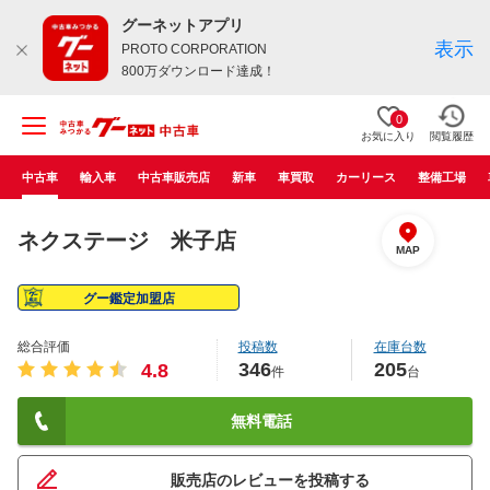
グーネットアプリ
表示
PROTO CORPORATION
800万ダウンロード達成！
0
お気に入り
閲覧履歴
中古車
輸入車
中古車販売店
新車
車買取
カーリース
整備工場
ネクステージ 米子店
MAP
グー鑑定加盟店
総合評価
投稿数
在庫台数
346
205
4.8
件
台
無料電話
販売店のレビューを投稿する