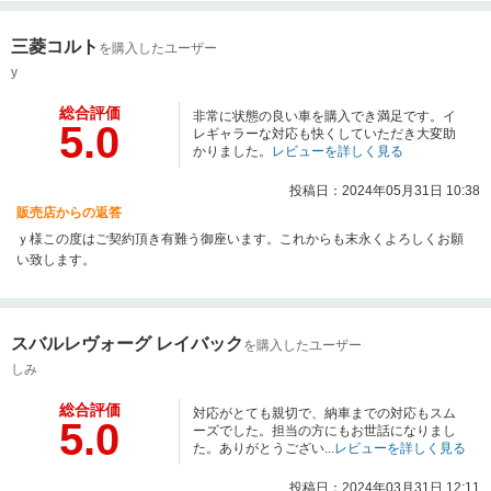
三菱コルト
を購入したユーザー
y
総合評価
非常に状態の良い車を購入でき満足です。イ
5.0
レギャラーな対応も快くしていただき大変助
かりました。
レビューを詳しく見る
投稿日：2024年05月31日 10:38
販売店からの返答
ｙ様この度はご契約頂き有難う御座います。これからも末永くよろしくお願
い致します。
スバルレヴォーグ レイバック
を購入したユーザー
しみ
総合評価
対応がとても親切で、納車までの対応もスム
5.0
ーズでした。担当の方にもお世話になりまし
た。ありがとうござい...
レビューを詳しく見る
投稿日：2024年03月31日 12:11