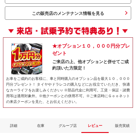
この販売店のメンテナンス情報を見る
★オプション１０，０００円分プレ
ゼント
ご来店の上、他オプションと併せてご成
約頂いた方限定！
ネット予約でキャンペーンに応募しよ
お車をご成約のお客様に、車と同時購入のオプション品を最大１０，０００
円分プレゼント！ タイヤやドラレコの購入などにお役立ていただき、快適
なカーライフをお楽しみください♪ ※部品代金に利用可。工賃・保証・諸費
用等は適用対象外。※他クーポンとの併用不可。※ご来店時にＧｏｏネット
の来店クーポンを見た、とお伝えください。
詳細
在庫
グループ店
レビュー
販売実績