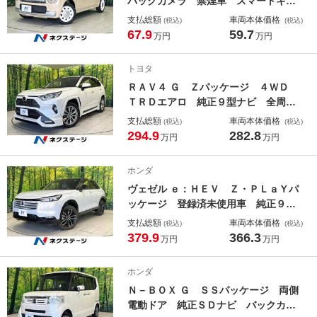
バックカメラ 禁煙車 スマートキ
ー ＨＩＤヘッド 純正１４インチア
支払総額
車両本体価格
(税込)
(税込)
ルミ オートライト オートエアコ
67.9
59.7
万円
万円
ン ＣＤ 地デジ 盗難防止措置 電
動格納ミラー
トヨタ
ＲＡＶ４ Ｇ Ｚパッケージ ４ＷＤ
ＴＲＤエアロ 純正９型ナビ 全周囲
カメラ 衝突被害軽減システム レー
支払総額
車両本体価格
(税込)
(税込)
ダークルーズ 禁煙車 電動リアゲー
294.9
282.8
万円
万円
ト レザー調シート パワーシート
ドラレコ スマートキー ＬＥＤヘッ
ホンダ
ド ＥＴＣ２．０
ヴェゼル ｅ：ＨＥＶ Ｚ・ＰＬａＹパ
ッケージ 登録済未使用車 純正９型
ナビ 全周囲カメラ 衝突被害軽減シ
支払総額
車両本体価格
(税込)
(税込)
ステム レーダークルーズ 電動リア
379.9
366.3
万円
万円
ゲート ハーフレザーシート コーナ
ーセンサー スマートキー ＬＥＤヘ
ホンダ
ッド ＥＴＣ２．０ 純正１８インチ
Ｎ－ＢＯＸ Ｇ ＳＳパッケージ 両側
アルミ
電動ドア 純正ＳＤナビ バックカメ