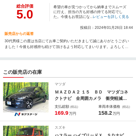
総合評価
希望の車が見つかってから納車までスムーズ
5.0
に行え、担当の方も好感の持てる対応でし
た。今後もお世話にな...
レビューを詳しく見る
投稿日：2024年01月26日 18:44
販売店からの返答
30代男様この度は当店にてお車ご契約いただきまして誠にありがとうござい
ました！今後も好感持ち続けて頂けるよう対応してまいります。よろしくお
願いいたします。
この販売店の在庫
マツダ
ＭＡＺＤＡ２ １５ ＢＤ マツダコネ
クトナビ 全周囲カメラ 衝突軽減シ
ステム レーダークルーズ 禁煙車
支払総額
車両本体価格
(税込)
(税込)
ドラレコ スマートキー ＬＥＤヘッ
169.9
158.2
万円
万円
ド ビルトインＥＴＣ オートライ
ト オートエアコン Ｂｌｕｅｔｏｏ
スズキ
ｔｈ ＣＤ ＤＶＤ再生
ハスラー ハイブリッドＸ ＳＤナビ