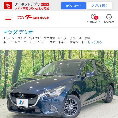
グーネットアプリ
RENEW
ダウンロード
アプリを開く
メアド不要で問い合わせ可能
0
お気に入り
閲覧履歴
マツダ デミオ
１３Ｓツーリング 純正ナビ 衝突軽減 レーダークルーズ 禁煙
車 ドラレコ コーナーセンサー スマートキー 前席シートヒー
もっと見る
ター ＬＥＤヘッド オートハイビーム 車線逸脱警報 Ｂｌｕｅ
ｔｏｏｔｈ（広島県）