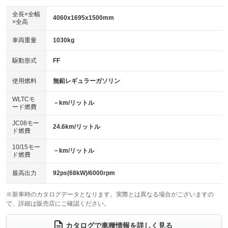
ダウンヒルアシストコントロール
：装備なし
アルミホイール：15インチ
全長×全幅
：装備あり
4060x1695x1500mm
×全高
パワーウィンドウ
盗難防止システム
：装備あり
：装備あり
革シート
ハーフレザーシート
：装備なし
：装備なし
車両重量
1030kg
アイドリングストップ
ドライブレコーダー
：装備あり
：装備あり
キーレス
LEDヘッドランプ
：装備あり
：装備あり
USB入力端子
Bluetooth接続
駆動形式
FF
：装備あり
：装備あり
HID(キセノンライト)
ポータブルナビ
：装備なし
：装備なし
100V電源
クリーンディーゼル
使用燃料
無鉛レギュラーガソリン
：装備なし
：装備なし
バックカメラ
ETC
：装備なし
：装備なし
センターデフロック
：装備なし
WLTCモ
エアロ
スマートキー
－km/リットル
：装備なし
：装備あり
ード燃費
レンタカーアップ
展示・試乗車
：装備なし
：装備なし
ローダウン
ランフラットタイヤ
：装備なし
：装備なし
JC08モー
24.6km/リットル
ド燃費
電動格納ミラー
：装備あり
パワーシート
3列シート
：装備なし
：装備なし
10/15モー
装備略号／用語解説
－km/リットル
ド燃費
ベンチシート
フルフラットシート
：装備なし
：装備なし
チップアップシート
オットマン
最高出力
92ps(68kW)/6000rpm
：装備なし
：装備なし
電動格納サードシート
シートヒーター
：装備なし
：装備あり
※新車時のカタログデータとなります。実際とは異なる場合がございますの
で、詳細は販売店にご確認ください。
ウォークスルー
後席モニター
：装備なし
：装備なし
カタログで車種情報を詳しく見る
電動リアゲート
フロントカメラ