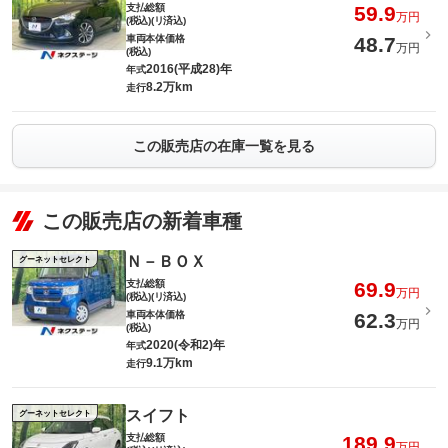
支払総額
59.9
万円
(税込)(リ済込)
車両本体価格
48.7
万円
(税込)
2016(平成28)年
年式
8.2万km
走行
この販売店の在庫一覧を見る
この販売店の新着車種
Ｎ－ＢＯＸ
グーネットセレクト
支払総額
69.9
万円
(税込)(リ済込)
車両本体価格
62.3
万円
(税込)
2020(令和2)年
年式
9.1万km
走行
スイフト
グーネットセレクト
支払総額
189.9
万円