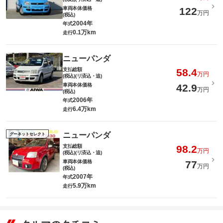
車両本体価格
122
万円
(税込)
2004年
年式
0.1万km
走行
ニューパンダ
支払総額
58.4
万円
(税込)(リ済込・追)
車両本体価格
42.9
万円
(税込)
2006年
年式
6.4万km
走行
ニューパンダ
グーネットセレクト
支払総額
98.2
万円
(税込)(リ済込・追)
車両本体価格
77
万円
(税込)
2007年
年式
5.9万km
走行