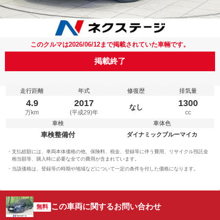
このクルマは2026/06/12まで掲載されていた車輛です。
掲載終了
走行距離
年式
修復歴
排気量
4.9
2017
1300
なし
万km
(平成29)年
cc
車検
車体色
車検整備付
ダイナミックブルーマイカ
支払総額には、車両本体価格の他、保険料、税金、登録等に伴う費用、リサイクル預託金
相当額等、購入時に必要な全ての費用が含まれています。
当該価格は、登録等の時期や地域などについて一定の条件を付した価格になります。
この車両に関するお問い合わせ
無料