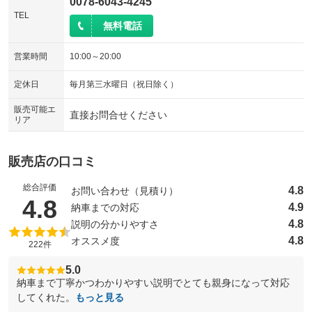
0078-6043-4245
TEL
無料電話
営業時間
10:00～20:00
定休日
毎月第三水曜日（祝日除く）
販売可能エ
直接お問合せください
リア
販売店の口コミ
総合評価
4.8
お問い合わせ（見積り）
（5点満点中）
4.8
4.9
納車までの対応
4.8
説明の分かりやすさ
4.8
オススメ度
222件
5.0
納車まで丁寧かつわかりやすい説明でとても親身になって対応
してくれた。
もっと見る