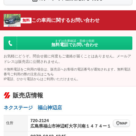
：装備なし
：装備なし
シートエアコン
全周囲カメラ
：装備なし
：装備なし
この車両に関するお問い合わせ
サイドカメラ
無料
ルーフレール
：装備なし
：装備なし
エアサスペンション
ヘッドライトウォッシャー
：装備なし
：装備なし
装備略号／用語解説
まずは在庫確認・見積り依頼
無料電話でお問い合わせ
お気軽にどうぞ。問合せ後に何度もご連絡が届くことはありません。メールア
ドレスは販売店に公開されません。
※無料電話をご利用の場合は、販売店へお客様の電話番号が通知されます。無料電話
番号ご利用の際の注意点は
こちら
IP電話、ひかり電話からはご利用いただけません。
販売店情報
ネクステージ 福山神辺店
720-2124
住所
MAP
広島県福山市神辺町大字川南１４７４ー１