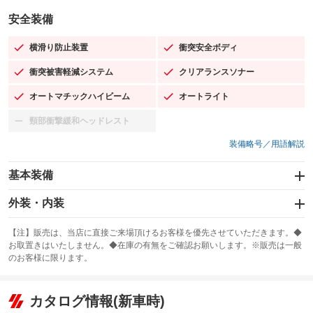
安全装備
横滑り防止装置
衝突安全ボディ
：装備あり
：装備あり
衝突被害軽減システム
クリアランスソナー
：装備あり
：装備あり
オートマチックハイビーム
オートライト
：装備あり
：装備あり
頸部衝撃緩和ヘッドレスト
：装備なし
装備略号／用語解説
基本装備
エアバッグ：運転席/助手席/サイド
外装・内装
：装備あり
スライドドア
カーナビ：SDナビ
：装備なし
：装備あり
【注】販売は、当店に直接ご来場頂けるお客様を優先させていただきます。◆
お取置きはいたしません。◆在庫の有無をご確認お願いします。※販売は一般
サンルーフ
ABS
TV：フルセグ
：装備なし
：装備あり
：装備あり
のお客様に限ります。
エアコン
Wエアコン
オーディオ：CDまたはCDチェンジャー／ミュージックプレイヤー接続
：装備あり
：装備なし
：装備あり
可
リフトアップ
パワーステアリング
カタログ情報(新車時)
：装備なし
：装備あり
ビジュアル：-／DVD再生
：装備あり