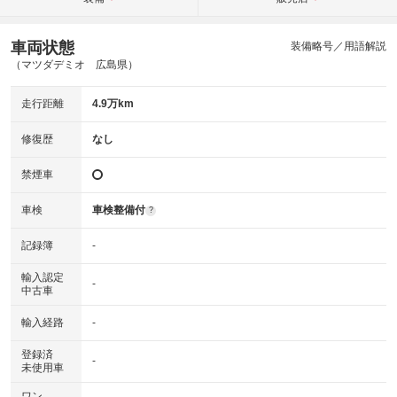
車両状態
装備略号／用語解説
（マツダデミオ 広島県）
走行距離
4.9万km
修復歴
なし
禁煙車
車検
車検整備付
?
記録簿
-
輸入認定
-
中古車
輸入経路
-
登録済
-
未使用車
ワン