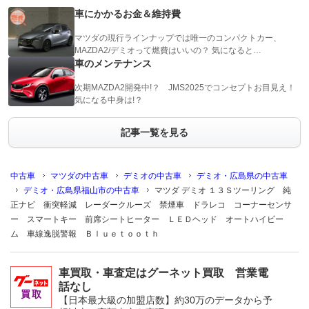
車にかかるお金＆維持費
マツダの現行ラインナップでは唯一のコンパクトカー、
MAZDA2/デミオって燃費はいいの？ 気になると…
車のメンテナンス
次期MAZDA2開発中!？ JMS2025でコンセプトお目見え！
気になる中身は!？
記事一覧を見る
中古車
マツダの中古車
デミオの中古車
デミオ・広島県の中古車
デミオ・広島県福山市の中古車
マツダ デミオ １３Ｓツーリング 純
正ナビ 衝突軽減 レーダークルーズ 禁煙車 ドラレコ コーナーセンサ
ー スマートキー 前席シートヒーター ＬＥＤヘッド オートハイビー
ム 車線逸脱警報 Ｂｌｕｅｔｏｏｔｈ
車買取・車査定はグーネット買取 営業電
話なし
【日本最大級の加盟店数】約30万のデータから予