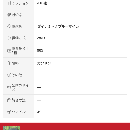
ミッション
AT6速
過給器
―
車体色
ダイナミックブルーマイカ
駆動方式
2WD
車台番号下
965
3桁
燃料
ガソリン
その他
―
全体のサイ
―
ズ
荷台寸法
―
ハンドル
右