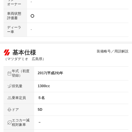
-
オーナー
車両状態
評価書
ディーラ
-
ー車
基本仕様
装備略号／用語解説
（マツダデミオ 広島県）
年式（初度
2017(平成29)年
登録）
排気量
1300cc
乗車定員
５名
ドア
5D
エコカー減
－
税対象車