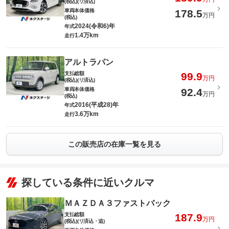
(税込)(リ済込)
車両本体価格
178.5
万円
(税込)
2024(令和6)年
年式
1.4万km
走行
アルトラパン
支払総額
99.9
万円
(税込)(リ済込)
車両本体価格
92.4
万円
(税込)
2016(平成28)年
年式
3.6万km
走行
この販売店の在庫一覧を見る
探している条件に近いクルマ
ＭＡＺＤＡ３ファストバック
支払総額
187.9
万円
(税込)(リ済込・追)