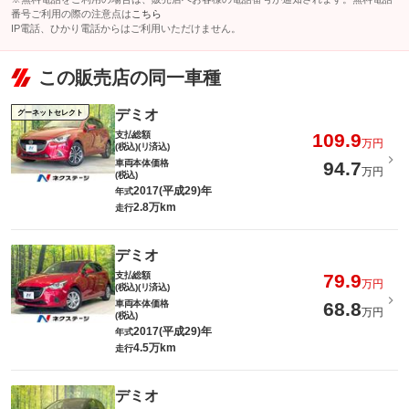
番号ご利用の際の注意点は
こちら
IP電話、ひかり電話からはご利用いただけません。
この販売店の同一車種
デミオ
グーネットセレクト
支払総額
109.9
万円
(税込)(リ済込)
車両本体価格
94.7
万円
(税込)
2017(平成29)年
年式
2.8万km
走行
デミオ
支払総額
79.9
万円
(税込)(リ済込)
車両本体価格
68.8
万円
(税込)
2017(平成29)年
年式
4.5万km
走行
デミオ