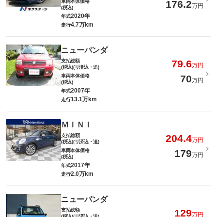
車両本体価格
176.2
万円
(税込)
2020年
年式
4.7万km
走行
ニューパンダ
支払総額
79.6
万円
(税込)(リ済込・追)
車両本体価格
70
万円
(税込)
2007年
年式
13.1万km
走行
ＭＩＮＩ
支払総額
204.4
万円
(税込)(リ済込・追)
車両本体価格
179
万円
(税込)
2017年
年式
2.0万km
走行
ニューパンダ
支払総額
129
万円
(税込)(リ済込・追)