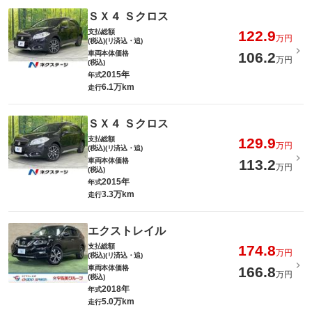
ＳＸ４ Ｓクロス
支払総額
122.9
万円
(税込)(リ済込・追)
車両本体価格
106.2
万円
(税込)
2015年
年式
6.1万km
走行
ＳＸ４ Ｓクロス
支払総額
129.9
万円
(税込)(リ済込・追)
車両本体価格
113.2
万円
(税込)
2015年
年式
3.3万km
走行
エクストレイル
支払総額
174.8
万円
(税込)(リ済込・追)
車両本体価格
166.8
万円
(税込)
2018年
年式
5.0万km
走行