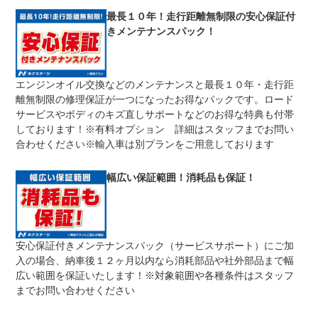
修理回数
無制限
最長１０年！走行距離無制限の安心保証付
きメンテナンスパック！
車両本体価格
期間中は何度でも修理可能！修理金額は車両本体価格の１
上限金額
００％までしっかり保証します。車両本体価格５０万円以
下の場合は５０万円まで保証します。
エンジンオイル交換などのメンテナンスと最長１０年・走行距
無し
離無制限の修理保証が一つになったお得なパックです。ロード
免責金
保証修理の対象となる場合は、お客様の費用負担は一切ご
ざいません。
サービスやボディのキズ直しサポートなどのお得な特典も付帯
しております！※有料オプション 詳細はスタッフまでお問い
全国のネクステージで受付可能！ご遠方でネクステージに
保証修理
持ち込めないお客様も保証修理はお受け頂けます。詳細
合わせください※輸入車は別プランをご用意しております
受付先
は、スタッフまでお気軽にお尋ねください。
整備付 法定12ヶ月または法定24ヶ月点検整備付
幅広い保証範囲！消耗品も保証！
法定整備
※車検なし・車検整備付の場合は法定24ヶ月点検整備付
※商用車は6ヶ月または12ヶ月点検整備付
１．契約後～納車までに法定点検を実施致します。 ２．
法定整備
支払総額に整備代金を含んでおります。 ３．点検記録簿
について
が発行されます。
安心保証付きメンテナンスパック（サービスサポート）にご加
入の場合、納車後１２ヶ月以内なら消耗部品や社外部品まで幅
広い範囲を保証いたします！※対象範囲や各種条件はスタッフ
までお問い合わせください