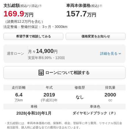
支払総額
車両本体価格
(税込/リ済込)
(税込)
169.9
157.7
万円
万円
（諸費用12.2万円を含む）
法定整備：
整備付
保証：
3ヶ月・3000km
希望予算で相談してみる
価格変更をお知らせ
14,900
月々
円
通常ローン
詳細を見る
実質年率6.99%・120回
ローンについて相談する
走行距離
年式
修復歴
排気量
6.4
2019
2000
なし
万km
(平成31)年
cc
車検
車体色
2028(令和10)年1月
ダイヤモンドブラック（Ｐ）
支払総額には、車両本体価格の他、保険料、税金、登録等に伴う費用、リサイクル預託金
相当額等、購入時に必要な全ての費用が含まれています。