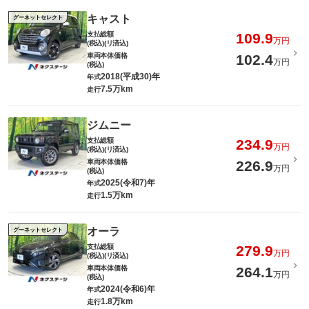
キャスト
グーネットセレクト
支払総額
109.9
万円
(税込)(リ済込)
車両本体価格
102.4
万円
(税込)
2018(平成30)年
年式
7.5万km
走行
ジムニー
支払総額
234.9
万円
(税込)(リ済込)
車両本体価格
226.9
万円
(税込)
2025(令和7)年
年式
1.5万km
走行
オーラ
グーネットセレクト
支払総額
279.9
万円
(税込)(リ済込)
車両本体価格
264.1
万円
(税込)
2024(令和6)年
年式
1.8万km
走行