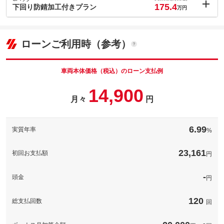
175.4
(税込)
下回り防錆加工付きプラン
万円
車両本体価
157.7
万円
内：オプシ
格
パック内容
5.5
ョン価格
万円
(税込)
ローンご利用時（参考）
車両本体価
157.7
万円
格
パック内容
備考
－
車両本体価格（税込）のローン支払例
パック内容
14,900
このパックの見積もり依頼（無料）
備考
－
月々
円
このパックの見積もり依頼（無料）
備考
－
6.99
実質年率
%
このパックの見積もり依頼（無料）
23,161
初回お支払額
円
-
頭金
円
120
総支払回数
回