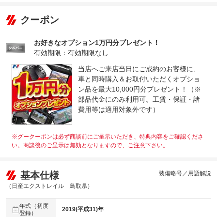
クーポン
お好きなオプション1万円分プレゼント！
有効期限：有効期限なし
当店へご来店当日にご成約のお客様に、
車と同時購入＆お取付いただくオプショ
ン品を最大10,000円分プレゼント！（※
部品代金にのみ利用可。工賃・保証・諸
費用等は適用対象外です）
※グークーポンは必ず商談前にご呈示いただき、特典内容をご確認くださ
い。商談後のご呈示は無効となりますので、ご注意下さい。
基本仕様
装備略号／用語解説
（日産エクストレイル 鳥取県）
年式（初度
2019(平成31)年
登録）