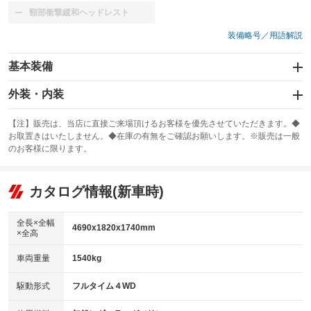
頸部衝撃緩和ヘッドレスト
：装備なし
装備略号／用語解説
基本装備
エアバッグ：運転席/助手席
外装・内装
：装備あり
スライドドア
カーナビ：SDナビ
：装備なし
：装備あり
【注】販売は、当店に直接ご来場頂けるお客様を優先させていただきます。◆
お取置きはいたしません。◆在庫の有無をご確認お願いします。※販売は一般
サンルーフ
ABS
TV：フルセグ
：装備なし
：装備あり
：装備あり
のお客様に限ります。
エアコン
Wエアコン
オーディオ：CDまたはCDチェンジャー
：装備あり
：装備なし
：装備あり
リフトアップ
パワーステアリング
カタログ情報(新車時)
ビジュアル：-／DVD再生
：装備なし
：装備あり
：装備あり
ダウンヒルアシストコントロール
アルミホイール：18インチ
：装備なし
：装備あり
全長×全幅
4690x1820x1740mm
×全高
パワーウィンドウ
盗難防止システム
革シート
ハーフレザーシート
：装備あり
：装備あり
：装備なし
：装備なし
車両重量
1540kg
アイドリングストップ
ドライブレコーダー
キーレス
LEDヘッドランプ
：装備あり
：装備あり
：装備あり
：装備あり
USB入力端子
Bluetooth接続
駆動形式
フルタイム４WD
HID(キセノンライト)
ポータブルナビ
：装備なし
：装備あり
：装備なし
：装備なし
100V電源
クリーンディーゼル