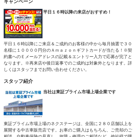
キャンペーン
平日１６時以降の来店がおすすめ！
平日１６時以降にご来店＆ご成約のお客様の中から毎月抽選で３０
名様に１００００円分のＡｍａｚｏｎギフトカードが当たる！※契
約書へのＥメールアドレスの記載＆エントリー入力で応募が完了と
なります。※再来店や後日返事でのご成約は対象外となります。詳
しくはスタッフまでお問い合わせください。
スタッフ紹介
当社は東証プライム市場上場企業です
東証プライム市場上場のネクステージは、全国に２８０店舗以上を
展開する中古車販売店です。お車のご購入はもちろん、ご売却のご
相談、自動車保険の見直し、故障・修理のご相談など、他社様で購