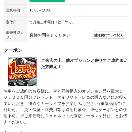
営業時間
10:00～20:00
定休日
毎月第三水曜日（祝日除く）
販売可能エ
直接お問合せください
陸送費について聞く
リア
クーポン
ご来店の上、他オプションと併せてご成約頂い
た方限定！
お車をご成約のお客様に、車と同時購入のオプション品を最大１
０，０００円分プレゼント！タイヤやドラレコの購入などにお役立
ていただき、快適なカーライフをお楽しみください♪※部品代金に
利用可。工賃・保証・諸費用等は適用対象外。※他クーポンとの併
用不可。※ご来店時にＧｏｏネットの来店クーポンを見た、とお伝
えください。