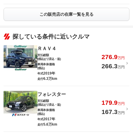
この販売店の在庫一覧を見る
探している条件に近いクルマ
ＲＡＶ４
支払総額
276.9
万円
(税込)(リ済込・追)
車両本体価格
266.3
万円
(税込)
2019年
年式
6.3万km
走行
フォレスター
支払総額
179.9
万円
(税込)(リ済込・追)
車両本体価格
167.3
万円
(税込)
2017年
年式
5.6万km
走行