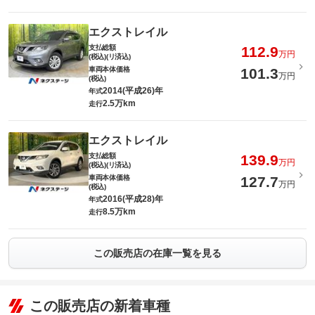
エクストレイル
支払総額
112.9
万円
(税込)(リ済込)
車両本体価格
101.3
万円
(税込)
2014(平成26)年
年式
2.5万km
走行
エクストレイル
支払総額
139.9
万円
(税込)(リ済込)
車両本体価格
127.7
万円
(税込)
2016(平成28)年
年式
8.5万km
走行
この販売店の在庫一覧を見る
この販売店の新着車種