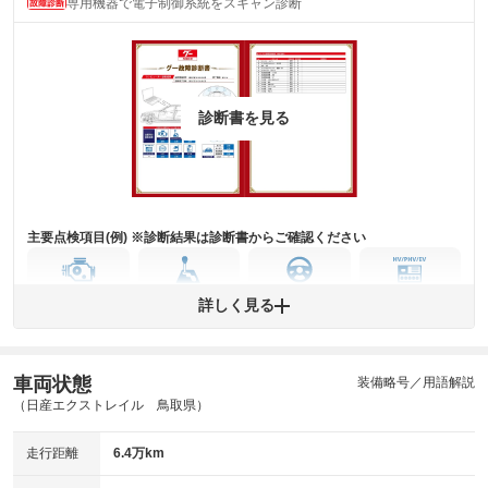
専用機器で電子制御系統をスキャン診断
主要機関に不具合はありません。
機関
詳細は鑑定書をご確認ください。
修復歴
※グー鑑定は保証サービスではございません。購入時は必ず現車をご確認
診断書を見る
下さい。
※実際にお渡しするコンディションチェックシートにつきましては、形式
および表示項目が異なる場合がございます。
※グー鑑定の評価はあくまでも記載している鑑定日の鑑定結果となりま
す。車両情報等の詳細は各販売店へお問い合わせ下さい。
主要点検項目(例) ※診断結果は診断書からご確認ください
エンジン
トランス
パワー
HV/PHV/EV
詳しく見る
ミッション
ステアリング
車両状態
ABS
エアーバッグ
先進安全装備
その他
装備略号／用語解説
（日産エクストレイル 鳥取県）
※異常がある場合は主要点検項目が赤色になり、異常と表記されます。
※車に装備されていない項目は「-」と表記されます
走行距離
6.4万km
※グー故障診断は保証サービスではございません。購入時は必ず現車をご
確認下さい。