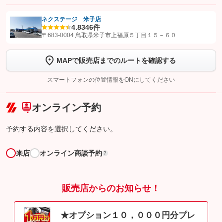
ネクステージ 米子店
4.8
346件
【STEP1】
認証画面でグーネットを友だち追加してから「許可する」ボタンを押
〒683-0004 鳥取県米子市上福原５丁目１５－６０
します
MAPで販売店までのルートを確認する
【STEP2】
トーク画面で
ボタンをタップして問い合わせを
完了してください。
スマートフォンの位置情報をONにしてください
こちら
オンライン予約
予約する内容を選択してください。
来店
オンライン商談予約
?
販売店からのお知らせ！
★オプション１０，０００円分プレ