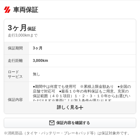
車両保証
3ヶ月
保証
走行3,000kmまで
保証期間
3ヶ月
走行距離
3,000km
ロード
無し
サービス
●期間中は何度でも使用可 ※累積上限金額あり ●全国の
店舗で対応可 ●最長１０年の有料保証もご用意。充実の
保証範囲（４０１項目）１・２・３・１０年からお選びい
保証内容
ただけます※車両により加入条件が異なります
詳しく見る
保証内容について問い合わせる
３ヶ月・３０００ｋｍ以内ならエンジン、トランスミッシ
保証内容を確認する
保証項目
ョン、ハイブリッド、ステアリング、ブレーキの各機構に
おける主要項目を無償修理（または交換）いたします。
※消耗部品（タイヤ・バッテリー・ブレーキパッド等）は保証対象外です。