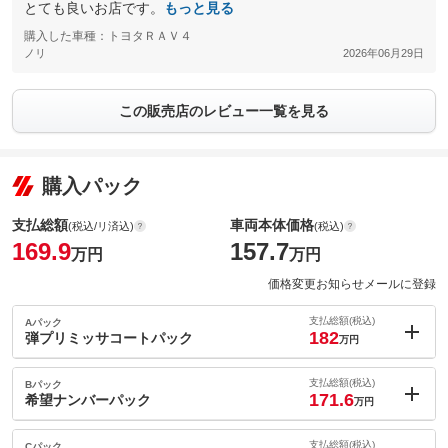
とても良いお店です。
もっと見る
購入した車種：トヨタＲＡＶ４
ノリ
2026年06月29日
この販売店のレビュー一覧を見る
購入パック
支払総額
車両本体価格
(税込/リ済込)
(税込)
169.9
157.7
万円
万円
価格変更お知らせメールに登録
支払総額(税込)
Aパック
182
弾プリミッサコートパック
万円
内：オプシ
12.1
ョン価格
支払総額(税込)
Bパック
万円
171.6
(税込)
希望ナンバーパック
万円
車両本体価
157.7
万円
内：オプシ
格
1.7
ョン価格
支払総額(税込)
Cパック
万円