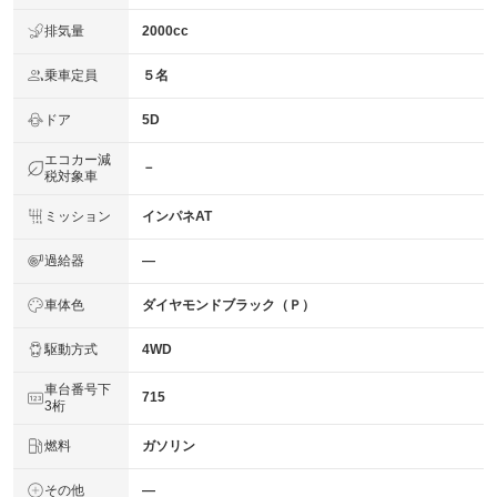
排気量
2000cc
乗車定員
５名
ドア
5D
エコカー減
－
税対象車
ミッション
インパネAT
過給器
―
車体色
ダイヤモンドブラック（Ｐ）
駆動方式
4WD
車台番号下
715
3桁
燃料
ガソリン
その他
―