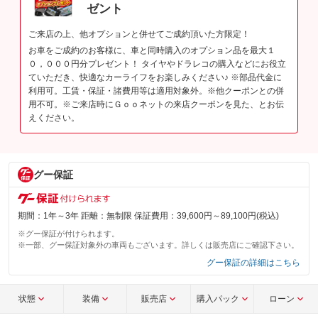
ゼント
ご来店の上、他オプションと併せてご成約頂いた方限定！
お車をご成約のお客様に、車と同時購入のオプション品を最大１
０，０００円分プレゼント！ タイヤやドラレコの購入などにお役立
ていただき、快適なカーライフをお楽しみください♪ ※部品代金に
利用可。工賃・保証・諸費用等は適用対象外。※他クーポンとの併
用不可。※ご来店時にＧｏｏネットの来店クーポンを見た、とお伝
えください。
グー保証
期間：1年～3年 距離：無制限 保証費用：39,600円～89,100円(税込)
※グー保証が付けられます。
※一部、グー保証対象外の車両もございます。詳しくは販売店にご確認下さい。
グー保証の詳細はこちら
状態
装備
販売店
購入パック
ローン