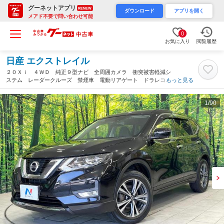
グーネットアプリ
RENEW
ダウンロード
アプリを開く
メアド不要で問い合わせ可能
0
お気に入り
閲覧履歴
日産 エクストレイル
２０Ｘｉ ４ＷＤ 純正９型ナビ 全周囲カメラ 衝突被害軽減シ
ステム レーダークルーズ 禁煙車 電動リアゲート ドラレコ
もっと見る
コーナーセンサー スマートキー ＬＥＤヘッド ＥＴＣ 純正１
８インチアルミ（鳥取県）
1
/90