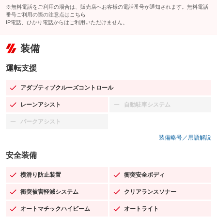
※無料電話をご利用の場合は、販売店へお客様の電話番号が通知されます。無料電話
番号ご利用の際の注意点は
こちら
IP電話、ひかり電話からはご利用いただけません。
装備
運転支援
アダプティブクルーズコントロール
：装備あり
レーンアシスト
自動駐車システム
：装備あり
：装備なし
パークアシスト
：装備なし
装備略号／用語解説
安全装備
横滑り防止装置
衝突安全ボディ
：装備あり
：装備あり
衝突被害軽減システム
クリアランスソナー
：装備あり
：装備あり
オートマチックハイビーム
オートライト
：装備あり
：装備あり