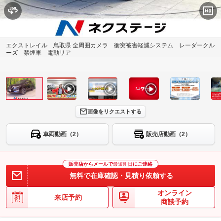
エクストレイル 鳥取県 全周囲カメラ 衝突被害軽減システム レーダークル
ーズ 禁煙車 電動リア
画像をリクエストする
車両動画（2）
販売店動画（2）
販売店からメールで
最短即日
にご連絡
無料で在庫確認・見積り依頼する
オンライン
来店予約
商談予約