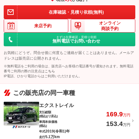
在庫確認・見積り依頼(無料)
オンライン
来店予約
商談予約
まずは在庫確認・見積り依頼
無料電話でお問い合わせ
お気軽にどうぞ。問合せ後に何度もご連絡が届くことはありません。メールア
ドレスは販売店に公開されません。
※無料電話をご利用の場合は、販売店へお客様の電話番号が通知されます。無料電話
番号ご利用の際の注意点は
こちら
IP電話、ひかり電話からはご利用いただけません。
この販売店の同一車種
エクストレイル
支払総額
169.9
万円
(税込)(リ済込)
車両本体価格
153.4
万円
(税込)
2019(令和1)年
年式
5.1万km
走行