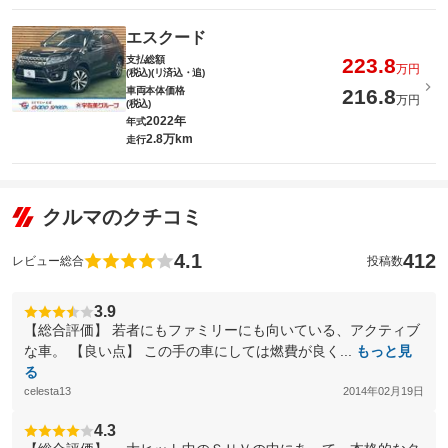
エスクード
支払総額
223.8
万円
(税込)(リ済込・追)
車両本体価格
216.8
万円
(税込)
2022年
年式
2.8万km
走行
クルマのクチコミ
4.1
412
レビュー総合
投稿数
3.9
【総合評価】 若者にもファミリーにも向いている、アクティブ
な車。 【良い点】 この手の車にしては燃費が良く...
もっと見
る
celesta13
2014年02月19日
4.3