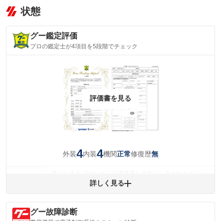
状態
グー鑑定評価
プロの鑑定士が4項目を5段階でチェック
評価書を見る
4
4
外装
内装
機関
修復歴
正常
無
気になるキズやヘコミは補修済みですが、小さなキズやヘ
外装
コミが残っています。
詳しく見る
(車両外装)
キズ・へこみについて問い合わせる
内装
グー故障診断
気になる汚れ等が、部分的にあります。
(内装状態)