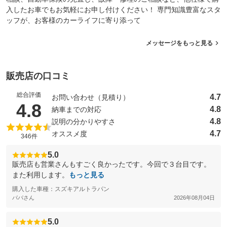
入したお車でもお気軽にお申し付けください！ 専門知識豊富なスタ
ッフが、お客様のカーライフに寄り添って
メッセージをもっと見る
販売店の口コミ
総合評価
4.7
お問い合わせ（見積り）
（5点満点中）
4.8
4.8
納車までの対応
4.8
説明の分かりやすさ
4.7
オススメ度
346件
5.0
販売店も営業さんもすごく良かったです。今回で３台目です。
また利用します。
もっと見る
購入した車種：スズキアルトラパン
パパさん
2026年08月04日
5.0