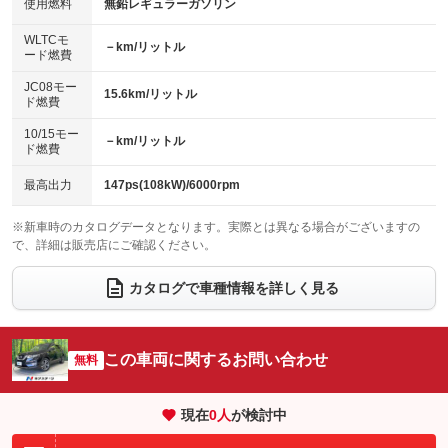
バックカメラ
ETC
使用燃料
無鉛レギュラーガソリン
：装備なし
：装備なし
：装備あり
：装備あり
センターデフロック
エアロ
スマートキー
：装備なし
WLTCモ
：装備なし
：装備あり
－km/リットル
ード燃費
レンタカーアップ
展示・試乗車
ローダウン
ランフラットタイヤ
：装備なし
：装備なし
：装備なし
：装備なし
JC08モー
15.6km/リットル
ド燃費
電動格納ミラー
パワーシート
3列シート
：装備あり
：装備なし
：装備なし
10/15モー
装備略号／用語解説
－km/リットル
ベンチシート
フルフラットシート
ド燃費
：装備なし
：装備なし
チップアップシート
オットマン
：装備なし
：装備なし
最高出力
147ps(108kW)/6000rpm
電動格納サードシート
シートヒーター
：装備なし
：装備なし
※新車時のカタログデータとなります。実際とは異なる場合がございますの
で、詳細は販売店にご確認ください。
ウォークスルー
後席モニター
：装備なし
：装備なし
電動リアゲート
フロントカメラ
カタログで車種情報を詳しく見る
：装備あり
：装備あり
シートエアコン
全周囲カメラ
：装備なし
：装備あり
サイドカメラ
ルーフレール
この車両に関するお問い合わせ
：装備あり
無料
：装備なし
エアサスペンション
ヘッドライトウォッシャー
：装備なし
：装備なし
現在
0
人
が検討中
装備略号／用語解説