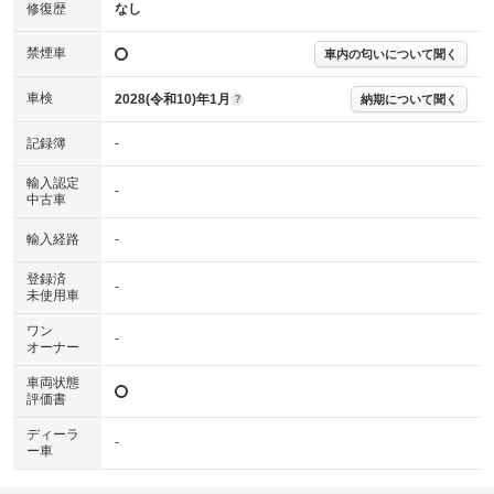
※実際にお渡しする故障診断書につきましては、形式および表示項目が異
修復歴
なし
なる場合がございます。
※グー故障診断書はあくまでも実施時点での診断結果となります。将来に
禁煙車
車内の匂いについて聞く
わたり車両状態を担保するものではありませんので、車両情報等の詳細は
各販売店へお問い合わせ下さい。
車検
2028(令和10)年1月
納期について聞く
?
記録簿
-
輸入認定
-
中古車
輸入経路
-
登録済
-
未使用車
ワン
-
オーナー
車両状態
評価書
ディーラ
-
ー車