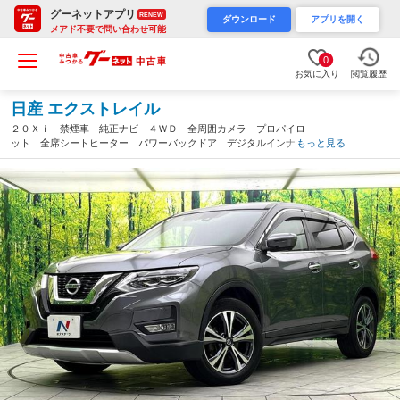
グーネットアプリ
RENEW
ダウンロード
アプリを開く
メアド不要で問い合わせ可能
0
お気に入り
閲覧履歴
日産 エクストレイル
２０Ｘｉ 禁煙車 純正ナビ ４ＷＤ 全周囲カメラ プロパイロ
ット 全席シートヒーター パワーバックドア デジタルインナー
もっと見る
ミラー ドライブレコーダー ＥＴＣ 純正１８インチアルミ Ｌ
ＥＤヘッド スマートキー（大阪府）