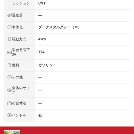
ミッション
CVT
過給器
―
車体色
ダークメタルグレー（Ｍ）
駆動方式
4WD
車台番号下
174
3桁
燃料
ガソリン
その他
―
全体のサイ
―
ズ
荷台寸法
―
ハンドル
右