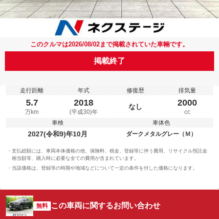
このクルマは2026/08/02まで掲載されていた車輛です。
掲載終了
走行距離
年式
修復歴
排気量
5.7
2018
2000
なし
万km
(平成30)年
cc
車検
車体色
2027(令和9)年10月
ダークメタルグレー（Ｍ）
支払総額には、車両本体価格の他、保険料、税金、登録等に伴う費用、リサイクル預託金
相当額等、購入時に必要な全ての費用が含まれています。
当該価格は、登録等の時期や地域などについて一定の条件を付した価格になります。
この車両に関するお問い合わせ
無料