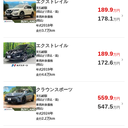
エクストレイル
支払総額
189.9
万円
(税込)(リ済込・追)
車両本体価格
178.1
万円
(税込)
2018年
年式
3.7万km
走行
エクストレイル
支払総額
189.9
万円
(税込)(リ済込・追)
車両本体価格
172.6
万円
(税込)
2019年
年式
4.6万km
走行
クラウンスポーツ
支払総額
559.9
万円
(税込)(リ済込・追)
車両本体価格
547.5
万円
(税込)
2024年
年式
2.2万km
走行