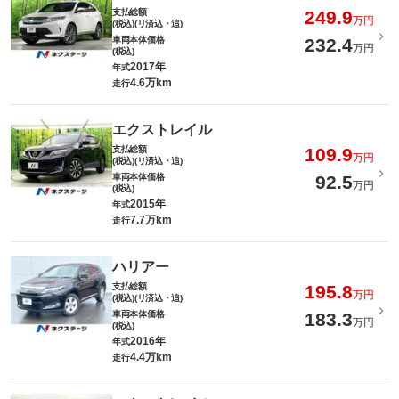
支払総額
249.9
万円
(税込)(リ済込・追)
車両本体価格
232.4
万円
(税込)
2017年
年式
4.6万km
走行
エクストレイル
支払総額
109.9
万円
(税込)(リ済込・追)
車両本体価格
92.5
万円
(税込)
2015年
年式
7.7万km
走行
ハリアー
支払総額
195.8
万円
(税込)(リ済込・追)
車両本体価格
183.3
万円
(税込)
2016年
年式
4.4万km
走行