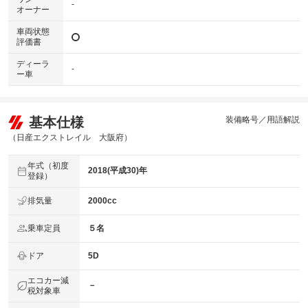
-
オーナー
車両状態
評価書
ディーラ
-
ー車
基本仕様
装備略号／用語解説
（日産エクストレイル 大阪府）
年式（初度
2018(平成30)年
登録）
排気量
2000cc
乗車定員
５名
ドア
5D
エコカー減
－
税対象車