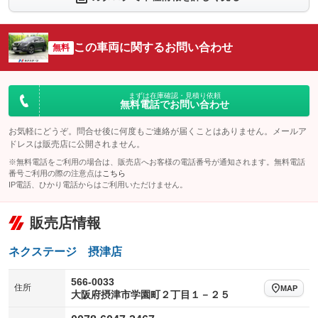
：装備あり
：装備あり
シートエアコン
全周囲カメラ
：装備なし
：装備あり
この車両に関するお問い合わせ
サイドカメラ
無料
ルーフレール
：装備あり
：装備なし
エアサスペンション
ヘッドライトウォッシャー
：装備なし
：装備なし
装備略号／用語解説
まずは在庫確認・見積り依頼
無料電話でお問い合わせ
お気軽にどうぞ。問合せ後に何度もご連絡が届くことはありません。メールア
ドレスは販売店に公開されません。
※無料電話をご利用の場合は、販売店へお客様の電話番号が通知されます。無料電話
番号ご利用の際の注意点は
こちら
IP電話、ひかり電話からはご利用いただけません。
販売店情報
ネクステージ 摂津店
566-0033
住所
MAP
大阪府摂津市学園町２丁目１－２５