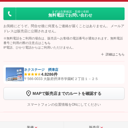
まずは在庫確認・見積り依頼
無料電話でお問い合わせ
お気軽にどうぞ。問合せ後に何度もご連絡が届くことはありません。 メールア
ドレスは販売店に公開されません。
※無料電話をご利用の場合は、販売店へお客様の電話番号が通知されます。無料電話
番号ご利用の際の注意点は
こちら
IP電話、ひかり電話からはご利用いただけません。
詳細はこちら
ネクステージ 摂津店
4.8
286件
【STEP1】
認証画面でグーネットを友だち追加してから「許可する」ボタンを押
〒566-0033 大阪府摂津市学園町２丁目１－２５
します
MAPで販売店までのルートを確認する
【STEP2】
トーク画面で
ボタンをタップして問い合わせを
完了してください。
スマートフォンの位置情報をONにしてください
こちら
装備
販売店