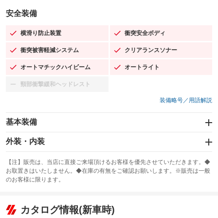
安全装備
横滑り防止装置
衝突安全ボディ
：装備あり
：装備あり
衝突被害軽減システム
クリアランスソナー
：装備あり
：装備あり
オートマチックハイビーム
オートライト
：装備あり
：装備あり
頸部衝撃緩和ヘッドレスト
：装備なし
装備略号／用語解説
基本装備
エアバッグ：運転席/助手席
外装・内装
：装備あり
スライドドア
カーナビ：SDナビ
：装備なし
：装備あり
【注】販売は、当店に直接ご来場頂けるお客様を優先させていただきます。◆
お取置きはいたしません。◆在庫の有無をご確認お願いします。※販売は一般
サンルーフ
ABS
TV：フルセグ
：装備なし
：装備あり
：装備あり
のお客様に限ります。
エアコン
Wエアコン
オーディオ：CDまたはCDチェンジャー／ミュージックプレイヤー接続
：装備あり
：装備なし
：装備あり
可／ミュージックサーバー
リフトアップ
パワーステアリング
カタログ情報(新車時)
：装備なし
：装備あり
ビジュアル：-／DVD再生
：装備あり