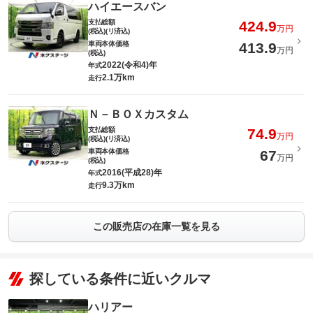
ハイエースバン
支払総額
424.9
万円
(税込)(リ済込)
車両本体価格
413.9
万円
(税込)
2022(令和4)年
年式
2.1万km
走行
Ｎ－ＢＯＸカスタム
支払総額
74.9
万円
(税込)(リ済込)
車両本体価格
67
万円
(税込)
2016(平成28)年
年式
9.3万km
走行
この販売店の在庫一覧を見る
探している条件に近いクルマ
ハリアー