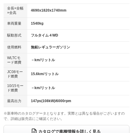
ダウンヒルアシストコントロール
：装備なし
アルミホイール：18インチ
全長×全幅
：装備あり
4690x1820x1740mm
×全高
パワーウィンドウ
盗難防止システム
：装備あり
：装備あり
革シート
ハーフレザーシート
：装備なし
：装備なし
車両重量
1540kg
アイドリングストップ
ドライブレコーダー
：装備あり
：装備あり
キーレス
LEDヘッドランプ
：装備あり
：装備あり
USB入力端子
Bluetooth接続
駆動形式
フルタイム４WD
：装備あり
：装備あり
HID(キセノンライト)
ポータブルナビ
：装備なし
：装備なし
100V電源
クリーンディーゼル
使用燃料
無鉛レギュラーガソリン
：装備なし
：装備なし
バックカメラ
ETC
：装備あり
：装備あり
センターデフロック
：装備なし
WLTCモ
エアロ
スマートキー
－km/リットル
：装備なし
：装備あり
ード燃費
レンタカーアップ
展示・試乗車
：装備なし
：装備なし
ローダウン
ランフラットタイヤ
：装備なし
：装備なし
JC08モー
15.6km/リットル
ド燃費
電動格納ミラー
：装備あり
パワーシート
3列シート
：装備なし
：装備なし
10/15モー
装備略号／用語解説
－km/リットル
ド燃費
ベンチシート
フルフラットシート
：装備なし
：装備なし
チップアップシート
オットマン
最高出力
147ps(108kW)/6000rpm
：装備なし
：装備なし
電動格納サードシート
シートヒーター
：装備なし
：装備あり
※新車時のカタログデータとなります。実際とは異なる場合がございますの
で、詳細は販売店にご確認ください。
ウォークスルー
後席モニター
：装備なし
：装備なし
カタログで車種情報を詳しく見る
電動リアゲート
フロントカメラ