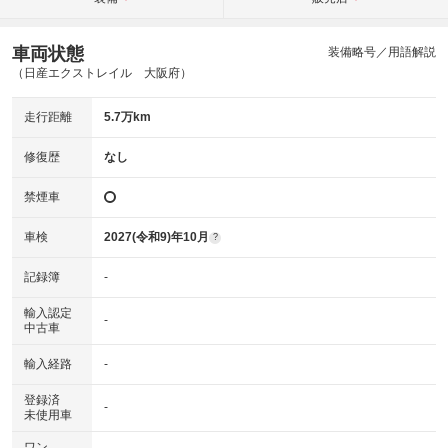
車両状態
装備略号／用語解説
（日産エクストレイル 大阪府）
走行距離
5.7万km
修復歴
なし
禁煙車
車検
2027(令和9)年10月
?
記録簿
-
輸入認定
-
中古車
輸入経路
-
登録済
-
未使用車
ワン