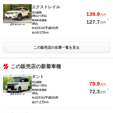
エクストレイル
支払総額
139.9
万円
(税込)(リ済込)
車両本体価格
127.7
万円
(税込)
2016(平成28)年
年式
8.5万km
走行
この販売店の在庫一覧を見る
この販売店の新着車種
タント
支払総額
79.9
万円
(税込)(リ済込)
車両本体価格
72.3
万円
(税込)
2016(平成28)年
年式
7.2万km
走行