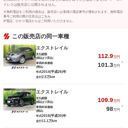
ドレスは販売店に公開されません。
※無料電話をご利用の場合は、販売店へお客様の電話番号が通知されます。無料電話
番号ご利用の際の注意点は
こちら
IP電話、ひかり電話からはご利用いただけません。
この販売店の同一車種
エクストレイル
支払総額
112.9
万円
(税込)(リ済込)
車両本体価格
101.3
万円
(税込)
2014(平成26)年
年式
2.5万km
走行
エクストレイル
支払総額
109.9
万円
(税込)(リ済込)
車両本体価格
98
万円
(税込)
2018(平成30)年
年式
11.1万km
走行