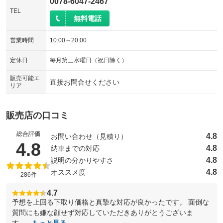
0078-6047-2467
TEL
無料電話
営業時間
10:00～20:00
定休日
毎月第三水曜日（祝日除く）
販売可能エ
直接お問合せください
リア
販売店の口コミ
総合評価
4.8
お問い合わせ（見積り）
（5点満点中）
4.8
4.8
納車までの対応
4.8
説明の分かりやすさ
4.8
オススメ度
286件
4.7
予想を上回る下取り価格と真摯な対応が良かったです。 面倒な
質問にも嫌な顔せず対応していただきありがとうございま