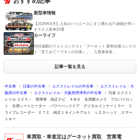
おすすめ記事
新型車情報
【2026年8月】人気のハイエースにすぐ乗れる!? 納期が早い
オススメ新車20選
カーライフ
SNS連動のフォトコンテスト「グーネット 愛車自慢コンテス
ト『見てみて！ワタシの日産』」、入賞者発表…
記事一覧を見る
中古車
日産の中古車
エクストレイルの中古車
エクストレイル・大
阪府の中古車
エクストレイル・大阪府摂津市の中古車
日産 エクスト
レイル ２０Ｘｉ 禁煙車 純正ナビ ４ＷＤ 全周囲カメラ プロパイロッ
ト 全席シートヒーター パワーバックドア デジタルインナーミラー ド
ライブレコーダー ＥＴＣ 純正１８インチアルミ ＬＥＤヘッド スマー
トキー
車買取・車査定はグーネット買取 営業電