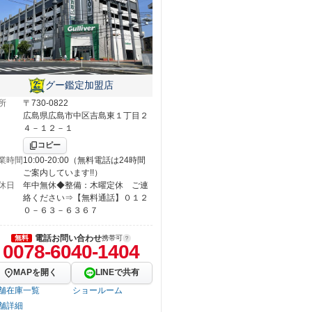
グー鑑定加盟店
所
〒730-0822
広島県広島市中区吉島東１丁目２
４－１２－１
コピー
業時間
10:00-20:00（無料電話は24時間
ご案内しています!!）
休日
年中無休◆整備：木曜定休 ご連
絡ください⇒【無料通話】０１２
０－６３－６３６７
電話お問い合わせ
無料
携帯可
0078-6040-1404
MAPを開く
LINEで共有
舗在庫一覧
ショールーム
舗詳細