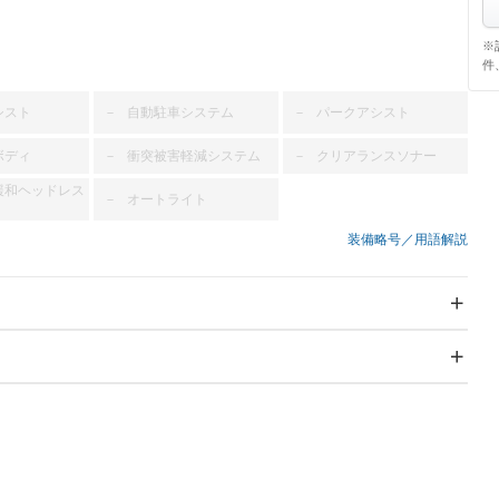
※
件
シスト
自動駐車システム
パークアシスト
－
－
ボディ
衝突被害軽減システム
クリアランスソナー
－
－
緩和ヘッドレス
オートライト
－
装備略号／用語解説
スライドドア
サンルーフ
－
－
Wエアコン
リフトアップ
－
－
TV
－
パワーステアリング
パワーウィンドウ
－ビジュアル
アルミホイール
－
－
ングストップ
ドライブレコーダー
USB入力端子
－
ハーフレザーシート
キーレス
－