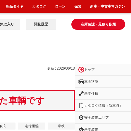
新品タイヤ
カタログ
ローン
保険
新車・中古車マガジン
気に入り
閲覧履歴
在庫確認・見積り依頼
更新 : 2026/06/13
トップ
車両状態
基本仕様
いた車輌です
カタログ情報（新車時）
安全装備エリア
年式
走行距離
車検
基本装備