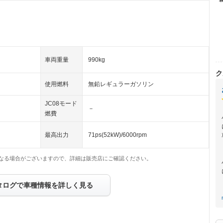
車両重量
990kg
ク
使用燃料
無鉛レギュラーガソリン
JC08モード
－
燃費
最高出力
71ps(52kW)/6000rpm
なる場合がございますので、詳細は販売店にご確認ください。
タログで車種情報を詳しく見る