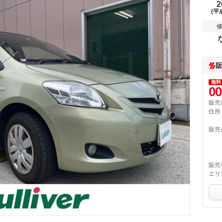
2
(平
無料
00
販売
住所
販売
販売
エリ