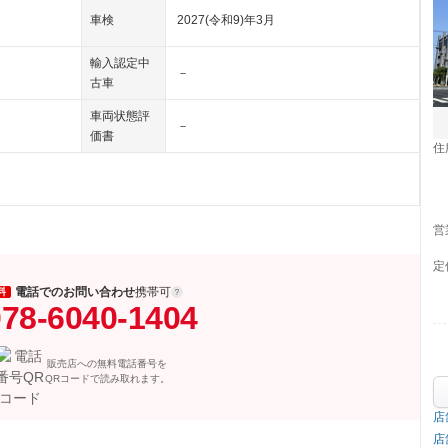
車検
2027(令和9)年3月
輸入認定中
－
古車
車両状態評
－
価書
住
営
定
電話でのお問い合わせ
携帯可
料
78-6040-1404
販売店への無料電話番号を
QRコードで読み取れます。
店
店