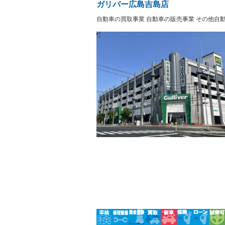
ー
ガリバー広島吉島店
Bluetooth接続
100V電源
－
－
LEDヘッドランプ
HID(キ
自動車の買取事業 自動車の販売事業 その他自
－
－
レンタカーアップ
展示・試
－
－
ETC
エアロ
－
ランフラットタイヤ
パワーシ
－
－
フルフラットシート
チップア
－
－
シートヒーター
ウォーク
－
－
フロントカメラ
シートエ
－
－
ルーフレール
エアサス
－
－