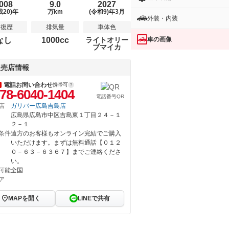
008
9.0
2027
成20)年
万km
(令和9)年3月
外装・内装
修復歴
排気量
車体色
車の画像
なし
1000cc
ライトオリー
ブマイカ
販売店情報
電話お問い合わせ
携帯可
78-6040-1404
電話番号QR
店
ガリバー広島吉島店
広島県広島市中区吉島東１丁目２４－１
２－１
条件
遠方のお客様もオンライン完結でご購入
いただけます。まずは無料通話【０１２
０－６３－６３６７】までご連絡くださ
い。
可能
全国
ア
MAPを開く
LINEで共有