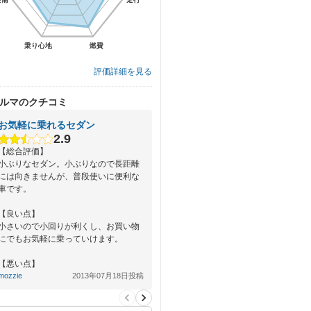
乗り心地
乗り心地
燃費
燃費
評価詳細を見る
ルマのクチコミ
お気軽に乗れるセダン
2.9
【総合評価】
小ぶりなセダン。小ぶりなので長距離
には向きませんが、普段使いに便利な
車です。
【良い点】
小さいので小回りが利くし、お買い物
にでもお気軽に乗っていけます。
【悪い点】
エンジンの音が、軽自動車？と勘違い
mozzie
2013年07月18日投稿
する…