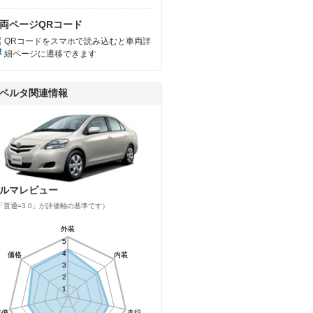
両ページQRコード
QRコードをスマホで読み込むと車両詳
細ページに遷移できます
ベルタ関連情報
ルマレビュー
「普通=3.0」が評価軸の基準です）
外装
外装
5
5
4
4
価格
価格
内装
内装
3
3
2
2
1
1
装備
装備
走行
走行