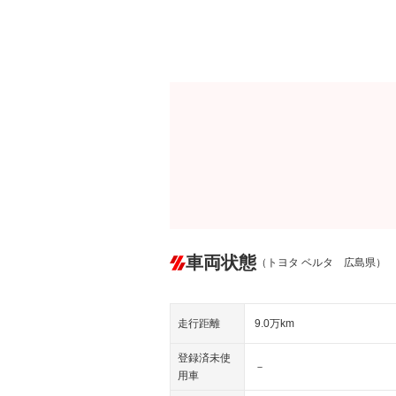
車両状態
（トヨタ ベルタ 広島県）
走行距離
9.0万km
登録済未使
－
用車