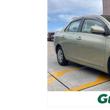
マガジン
車カタログ
自動車ローン
保険
レビュー
価格相場
教習所
用語集