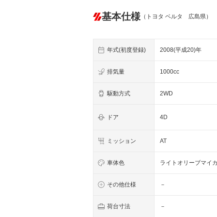
基本仕様
（トヨタ ベルタ 広島県）
年式(初度登録)
2008(平成20)年
排気量
1000cc
駆動方式
2WD
ドア
4D
ミッション
AT
車体色
ライトオリーブマイ
その他仕様
－
荷台寸法
－