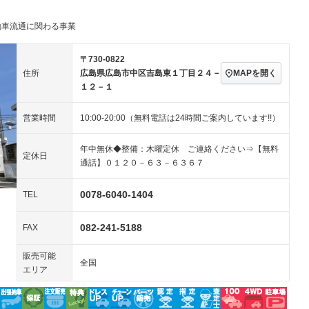
クリーンディーゼル
センターデフロック
－
－
セノンライト)
ポータブルナビ
バックカメラ
動車流通に関わる事業
－
－
乗車
電動格納ミラー
－
スマートキー
ローダウン
－
－
〒730-0822
装備略号／用語解説
MAPを開く
住所
広島県広島市中区吉島東１丁目２４－
ート
3列シート
ベンチシート
－
－
１２－１
ップシート
オットマン
電動格納サードシート
－
－
営業時間
10:00-20:00（無料電話は24時間ご案内しています!!）
スルー
後席モニター
電動リアゲート
－
－
年中無休◆整備：木曜定休 ご連絡ください⇒【無料
アコン
全周囲カメラ
サイドカメラ
－
－
定休日
通話】０１２０－６３－６３６７
ペンション
0078-6040-1404
TEL
装備略号／用語解説
082-241-5188
FAX
販売可能
全国
エリア