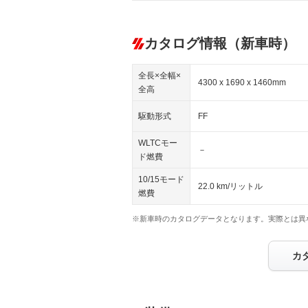
カタログ情報（新車時）
全長×全幅×
4300 x 1690 x 1460mm
全高
駆動形式
FF
WLTCモー
－
ド燃費
10/15モード
22.0 km/リットル
燃費
※新車時のカタログデータとなります。実際とは異
カ