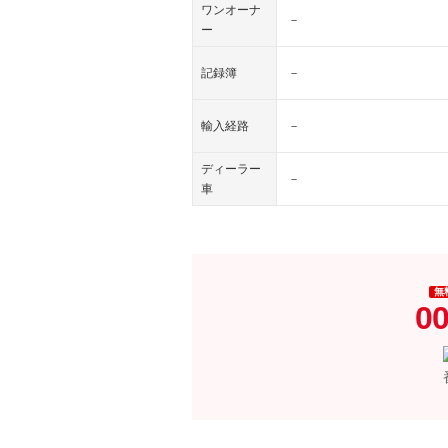
ワンオーナ
－
ー
記録簿
－
輸入経路
－
ディーラー
－
車
無
00