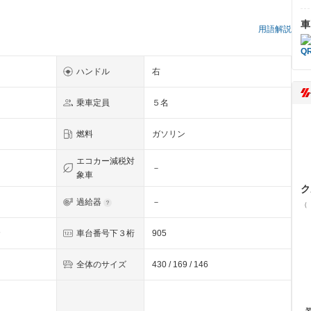
車
用語解説
ハンドル
右
乗車定員
５名
燃料
ガソリン
エコカー減税対
－
象車
ク
過給器
－
（
カ
車台番号下３桁
905
全体のサイズ
430 / 169 / 146