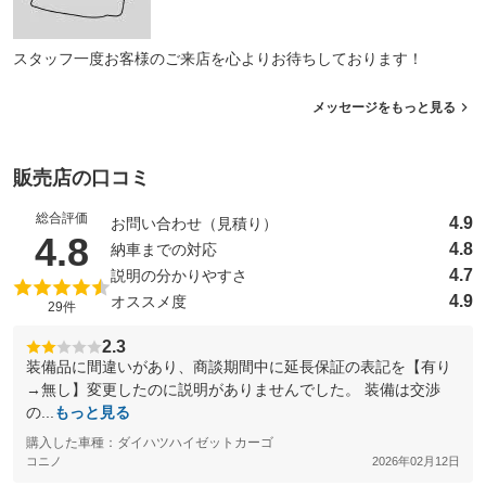
スタッフ一度お客様のご来店を心よりお待ちしております！
メッセージをもっと見る
販売店の口コミ
総合評価
4.9
お問い合わせ（見積り）
（5点満点中）
4.8
4.8
納車までの対応
4.7
説明の分かりやすさ
4.9
オススメ度
29件
2.3
装備品に間違いがあり、商談期間中に延長保証の表記を【有り
→無し】変更したのに説明がありませんでした。 装備は交渉
の...
もっと見る
購入した車種：ダイハツハイゼットカーゴ
コニノ
2026年02月12日