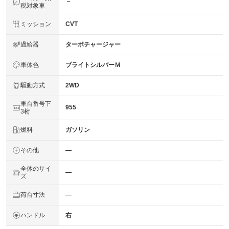
－
税対象車
ミッション
CVT
過給器
ターボチャージャー
車体色
ブライトシルバーＭ
駆動方式
2WD
車台番号下
955
3桁
燃料
ガソリン
その他
―
全体のサイ
―
ズ
荷台寸法
―
ハンドル
右