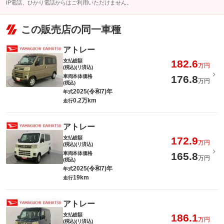
IP電話、ひかり電話からはご利用いただけません。
この販売店の同一車種
アトレー
支払総額
182.6
万円
(税込)(リ済込)
車両本体価格
176.8
万円
(税込)
2025(令和7)年
年式
0.2万km
走行
アトレー
支払総額
172.9
万円
(税込)(リ済込)
車両本体価格
165.8
万円
(税込)
2025(令和7)年
年式
19km
走行
アトレー
支払総額
186.1
万円
(税込)(リ済込)