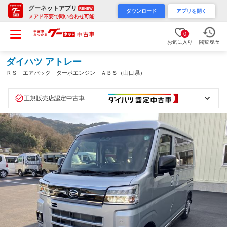
グーネットアプリ
RENEW
ダウンロード
アプリを開く
メアド不要で問い合わせ可能
0
お気に入り
閲覧履歴
ダイハツ アトレー
ＲＳ エアバック ターボエンジン ＡＢＳ（山口県）
正規販売店認定中古車