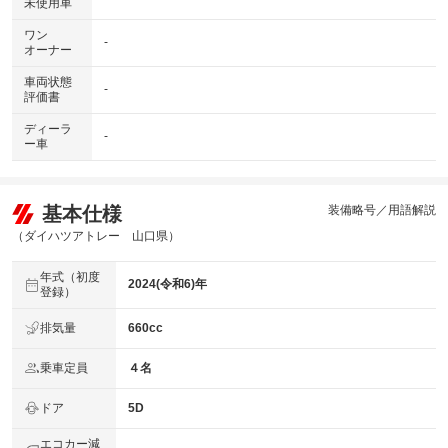
未使用車
ワン
-
オーナー
車両状態
-
評価書
ディーラ
-
ー車
基本仕様
装備略号／用語解説
（ダイハツアトレー 山口県）
年式（初度
2024(令和6)年
登録）
排気量
660cc
乗車定員
４名
ドア
5D
エコカー減