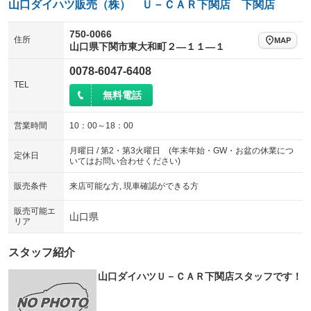
山口ダイハツ販売（株） Ｕ－ＣＡＲ下関店 下関店
電動リアゲート
フロントカメラ
：装備なし
：装備なし
750-0066
住所
MAP
シートエアコン
全周囲カメラ
山口県下関市東大和町２―１１―１
：装備なし
：装備なし
サイドカメラ
ルーフレール
0078-6047-6408
：装備なし
：装備なし
TEL
エアサスペンション
ヘッドライトウォッシャー
無料電話
：装備なし
：装備なし
装備略号／用語解説
営業時間
10：00～18：00
月曜日 / 第2・第3火曜日 (年末年始・GW・お盆の休業につ
定休日
いてはお問い合わせください)
販売条件
来店可能な方, 現車確認ができる方
販売可能エ
山口県
リア
スタッフ紹介
山口ダイハツＵ－ＣＡＲ下関店スタッフです！