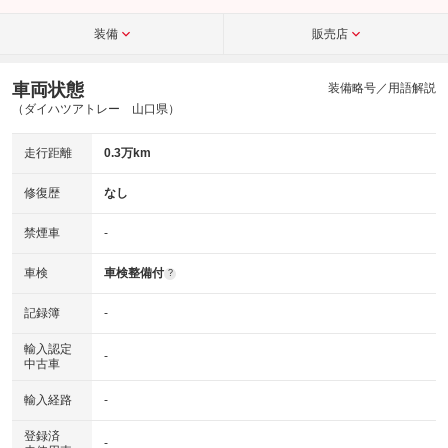
装備
販売店
車両状態
装備略号／用語解説
（ダイハツアトレー 山口県）
走行距離
0.3万km
修復歴
なし
禁煙車
-
車検
車検整備付
?
記録簿
-
輸入認定
-
中古車
輸入経路
-
登録済
-