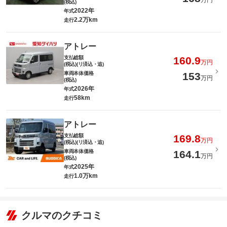
万円
(税込)
2022年
年式
2.2万km
走行
アトレー
支払総額
160.9
万円
(税込)(リ済込・追)
車両本体価格
153
万円
(税込)
2026年
年式
58km
走行
アトレー
支払総額
169.8
万円
(税込)(リ済込・追)
車両本体価格
164.1
万円
(税込)
2025年
年式
1.0万km
走行
クルマのクチコミ