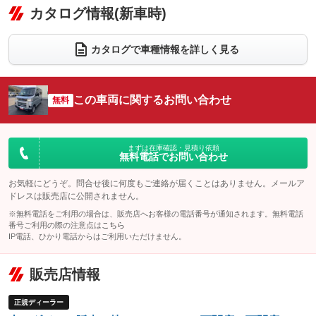
リフトアップ
パワーステアリング
カタログ情報(新車時)
ビジュアル
：装備なし
：装備あり
：装備なし
ダウンヒルアシストコントロール
アルミホイール
：装備なし
：装備なし
カタログで車種情報を詳しく見る
パワーウィンドウ
盗難防止システム
革シート
ハーフレザーシート
：装備あり
：装備なし
：装備なし
：装備なし
アイドリングストップ
ドライブレコーダー
キーレス
LEDヘッドランプ
：装備なし
：装備なし
：装備なし
：装備なし
この車両に関するお問い合わせ
無料
USB入力端子
Bluetooth接続
HID(キセノンライト)
ポータブルナビ
：装備なし
：装備なし
：装備なし
：装備なし
100V電源
クリーンディーゼル
バックカメラ
ETC
：装備なし
：装備なし
：装備なし
：装備なし
まずは在庫確認・見積り依頼
無料電話でお問い合わせ
センターデフロック
エアロ
スマートキー
：装備なし
：装備なし
：装備なし
レンタカーアップ
展示・試乗車
お気軽にどうぞ。問合せ後に何度もご連絡が届くことはありません。メールア
ローダウン
ランフラットタイヤ
：装備なし
：装備なし
：装備なし
：装備なし
ドレスは販売店に公開されません。
電動格納ミラー
パワーシート
3列シート
：装備なし
※無料電話をご利用の場合は、販売店へお客様の電話番号が通知されます。無料電話
：装備なし
：装備なし
番号ご利用の際の注意点は
こちら
装備略号／用語解説
ベンチシート
フルフラットシート
IP電話、ひかり電話からはご利用いただけません。
：装備なし
：装備なし
チップアップシート
オットマン
：装備なし
：装備なし
販売店情報
電動格納サードシート
シートヒーター
：装備なし
：装備なし
正規ディーラー
ウォークスルー
後席モニター
：装備なし
：装備なし