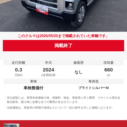
このクルマは2026/05/20まで掲載されていた車輛です。
掲載終了
走行距離
年式
修復歴
排気量
0.3
2024
660
なし
万km
(令和6)年
cc
車検
車体色
車検整備付
ブライトシルバーＭ
支払総額には、車両本体価格の他、保険料、税金、登録等に伴う費用、リサイクル預託金
相当額等、購入時に必要な全ての費用が含まれています。
当該価格は、登録等の時期や地域などについて一定の条件を付した価格になります。