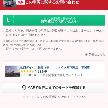
この車両に関するお問い合わせ
無料
まずは在庫確認・見積り依頼
無料電話でお問い合わせ
お気軽にどうぞ。問合せ後に何度もご連絡が届くことはありません。 メールア
ドレスは販売店に公開されません。
※無料電話をご利用の場合は、販売店へお客様の電話番号が通知されます。無料電話
番号ご利用の際の注意点は
こちら
IP電話、ひかり電話からはご利用いただけません。
詳細はこちら
山口ダイハツ販売（株） Ｕ－ＣＡＲ下関店 下関店
4.8
29件
【STEP1】
認証画面でグーネットを友だち追加してから「許可する」ボタンを押
〒750-0066 山口県下関市東大和町２―１１―１
します
MAPで販売店までのルートを確認する
【STEP2】
トーク画面で
ボタンをタップして問い合わせを
完了してください。
スマートフォンの位置情報をONにしてください
こちら