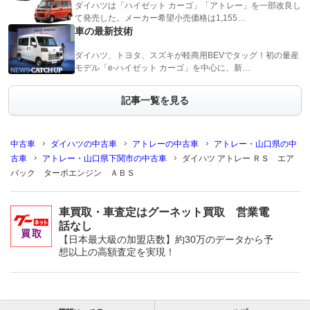
ダイハツは「ハイゼット カーゴ」「アトレー」を一部改良し
て発売した。メーカー希望小売価格は1,155…
車の最新技術
ダイハツ、トヨタ、スズキが軽商用BEVでタッグ！初の量産
モデル「e-ハイゼット カーゴ」を中心に、新…
記事一覧を見る
中古車
ダイハツの中古車
アトレーの中古車
アトレー・山口県の中
古車
アトレー・山口県下関市の中古車
ダイハツ アトレー ＲＳ エア
バック ターボエンジン ＡＢＳ
車買取・車査定はグーネット買取 営業電
話なし
【日本最大級の加盟店数】約30万のデータから予
想以上の高額査定を実現！