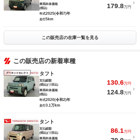
車両本体価格
179.8
万円
(税込)
2025(令和7)年
年式
5km
走行
この販売店の在庫一覧を見る
この販売店の新着車種
タフト
グーネットセレクト
支払総額
130.6
万円
(税込)(リ済込)
車両本体価格
124.8
万円
(税込)
2020(令和2)年
年式
3.1万km
走行
タント
支払総額
86.1
万円
(税込)(リ済込)
車両本体価格