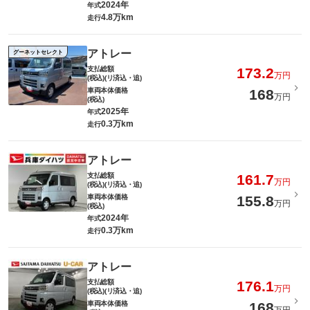
2024年
年式
4.8万km
走行
アトレー
グーネットセレクト
支払総額
173.2
万円
(税込)(リ済込・追)
車両本体価格
168
万円
(税込)
2025年
年式
0.3万km
走行
アトレー
支払総額
161.7
万円
(税込)(リ済込・追)
車両本体価格
155.8
万円
(税込)
2024年
年式
0.3万km
走行
アトレー
支払総額
176.1
万円
(税込)(リ済込・追)
車両本体価格
168