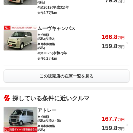
79.8
万円
(税込)
2019(平成31)年
年式
4.7万km
走行
ムーヴキャンバス
支払総額
166.8
万円
(税込)(リ済込)
車両本体価格
159.8
万円
(税込)
2025(令和7)年
年式
0.2万km
走行
この販売店の在庫一覧を見る
探している条件に近いクルマ
アトレー
支払総額
167.7
万円
(税込)(リ済込・追)
車両本体価格
159.8
万円
(税込)