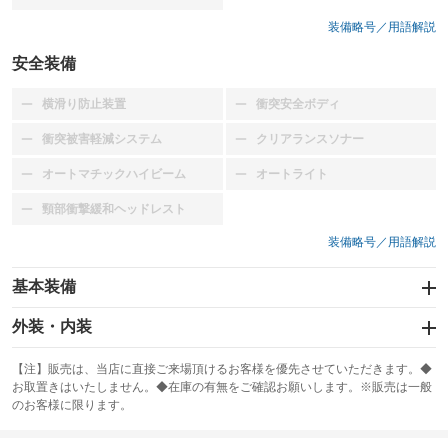
装備略号／用語解説
安全装備
横滑り防止装置
衝突安全ボディ
：装備なし
：装備なし
衝突被害軽減システム
クリアランスソナー
：装備なし
：装備なし
オートマチックハイビーム
オートライト
：装備なし
：装備なし
頸部衝撃緩和ヘッドレスト
：装備なし
装備略号／用語解説
基本装備
エアバッグ：運転席
外装・内装
：装備あり
スライドドア
カーナビ
：装備なし
：装備なし
【注】販売は、当店に直接ご来場頂けるお客様を優先させていただきます。◆
お取置きはいたしません。◆在庫の有無をご確認お願いします。※販売は一般
サンルーフ
ABS
TV
：装備なし
：装備あり
：装備なし
のお客様に限ります。
エアコン
Wエアコン
オーディオ
：装備あり
：装備なし
：装備なし