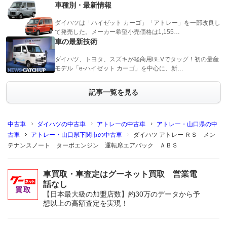
車種別・最新情報
ダイハツは「ハイゼット カーゴ」「アトレー」を一部改良し
て発売した。メーカー希望小売価格は1,155…
車の最新技術
ダイハツ、トヨタ、スズキが軽商用BEVでタッグ！初の量産
モデル「e-ハイゼット カーゴ」を中心に、新…
記事一覧を見る
中古車
ダイハツの中古車
アトレーの中古車
アトレー・山口県の中
古車
アトレー・山口県下関市の中古車
ダイハツ アトレー ＲＳ メン
テナンスノート ターボエンジン 運転席エアバック ＡＢＳ
車買取・車査定はグーネット買取 営業電
話なし
【日本最大級の加盟店数】約30万のデータから予
想以上の高額査定を実現！