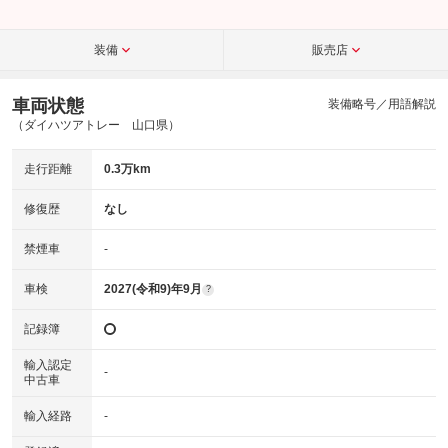
装備
販売店
車両状態
装備略号／用語解説
（ダイハツアトレー 山口県）
走行距離
0.3万km
修復歴
なし
禁煙車
-
車検
2027(令和9)年9月
?
記録簿
輸入認定
-
中古車
輸入経路
-