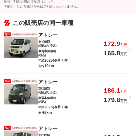
番号ご利用の際の注意点は
こちら
IP電話、ひかり電話からはご利用いただけません。
この販売店の同一車種
アトレー
支払総額
172.9
万円
(税込)(リ済込)
車両本体価格
165.8
万円
(税込)
2025(令和7)年
年式
19km
走行
アトレー
支払総額
186.1
万円
(税込)(リ済込)
車両本体価格
179.8
万円
(税込)
2025(令和7)年
年式
5km
走行
アトレー
支払総額