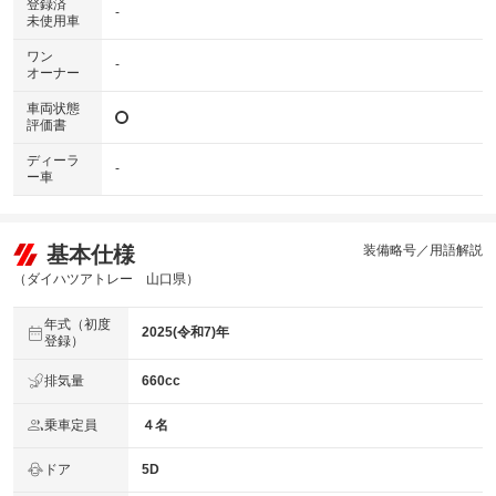
登録済
-
未使用車
ワン
-
オーナー
車両状態
評価書
ディーラ
-
ー車
基本仕様
装備略号／用語解説
（ダイハツアトレー 山口県）
年式（初度
2025(令和7)年
登録）
排気量
660cc
乗車定員
４名
ドア
5D