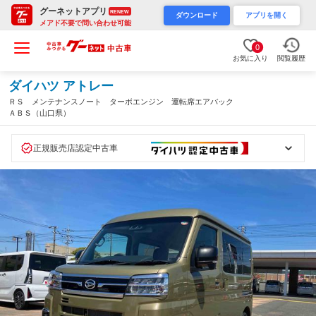
グーネットアプリ
RENEW
ダウンロード
アプリを開く
メアド不要で問い合わせ可能
0
お気に入り
閲覧履歴
ダイハツ アトレー
ＲＳ メンテナンスノート ターボエンジン 運転席エアバック
ＡＢＳ（山口県）
正規販売店認定中古車