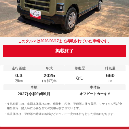
このクルマは2026/06/17まで掲載されていた車輛です。
掲載終了
走行距離
年式
修復歴
排気量
0.3
2025
660
なし
万km
(令和7)年
cc
車検
車体色
2027(令和9)年9月
オフビートカーキＭ
支払総額には、車両本体価格の他、保険料、税金、登録等に伴う費用、リサイクル預託金
相当額等、購入時に必要な全ての費用が含まれています。
当該価格は、登録等の時期や地域などについて一定の条件を付した価格になります。