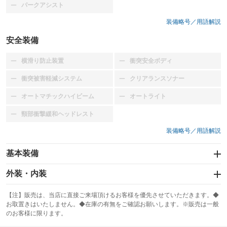
パークアシスト
：装備なし
装備略号／用語解説
安全装備
横滑り防止装置
衝突安全ボディ
：装備なし
：装備なし
衝突被害軽減システム
クリアランスソナー
：装備なし
：装備なし
オートマチックハイビーム
オートライト
：装備なし
：装備なし
頸部衝撃緩和ヘッドレスト
：装備なし
装備略号／用語解説
基本装備
エアバッグ：運転席
外装・内装
：装備あり
スライドドア
カーナビ
：装備なし
：装備なし
【注】販売は、当店に直接ご来場頂けるお客様を優先させていただきます。◆
お取置きはいたしません。◆在庫の有無をご確認お願いします。※販売は一般
サンルーフ
ABS
TV
：装備なし
：装備あり
：装備なし
のお客様に限ります。
エアコン
Wエアコン