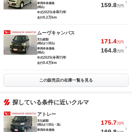
車両本体価格
159.8
万円
(税込)
2025(令和7)年
年式
0.2万km
走行
ムーヴキャンバス
支払総額
171.4
万円
(税込)(リ済込)
車両本体価格
164.8
万円
(税込)
2025(令和7)年
年式
0.4万km
走行
この販売店の在庫一覧を見る
探している条件に近いクルマ
アトレー
支払総額
175.7
万円
(税込)(リ済込・追)
車両本体価格
169.8