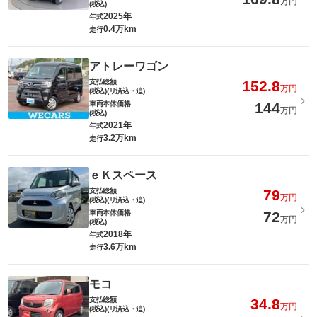
万円
(税込)
2025年
年式
0.4万km
走行
アトレーワゴン
支払総額
152.8
万円
(税込)(リ済込・追)
車両本体価格
144
万円
(税込)
2021年
年式
3.2万km
走行
ｅＫスペース
支払総額
79
万円
(税込)(リ済込・追)
車両本体価格
72
万円
(税込)
2018年
年式
3.6万km
走行
モコ
支払総額
34.8
万円
(税込)(リ済込・追)