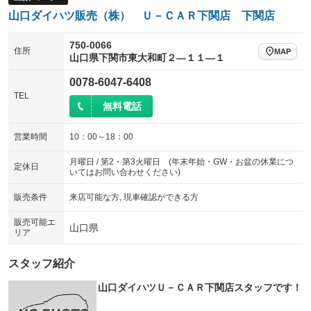
ウォークスルー
後席モニター
：装備なし
：装備なし
山口ダイハツ販売（株） Ｕ－ＣＡＲ下関店 下関店
電動リアゲート
フロントカメラ
：装備なし
：装備なし
750-0066
住所
MAP
シートエアコン
全周囲カメラ
山口県下関市東大和町２―１１―１
：装備なし
：装備なし
サイドカメラ
ルーフレール
0078-6047-6408
：装備なし
：装備なし
TEL
エアサスペンション
ヘッドライトウォッシャー
無料電話
：装備なし
：装備なし
装備略号／用語解説
営業時間
10：00～18：00
月曜日 / 第2・第3火曜日 (年末年始・GW・お盆の休業につ
定休日
いてはお問い合わせください)
販売条件
来店可能な方, 現車確認ができる方
販売可能エ
山口県
リア
スタッフ紹介
山口ダイハツＵ－ＣＡＲ下関店スタッフです！