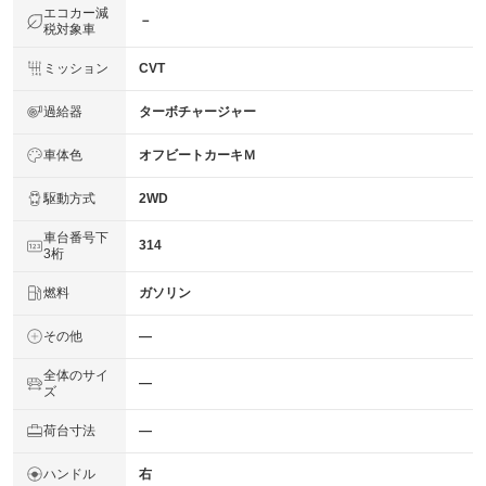
エコカー減
－
税対象車
ミッション
CVT
過給器
ターボチャージャー
車体色
オフビートカーキＭ
駆動方式
2WD
車台番号下
314
3桁
燃料
ガソリン
その他
―
全体のサイ
―
ズ
荷台寸法
―
ハンドル
右