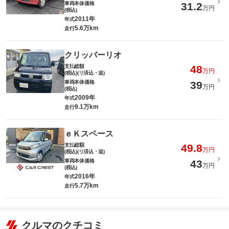
車両本体価格
31.2
万円
(税込)
2011年
年式
5.6万km
走行
クリッパーリオ
支払総額
48
万円
(税込)(リ済込・追)
車両本体価格
39
万円
(税込)
2009年
年式
9.1万km
走行
ｅＫスペース
支払総額
49.8
万円
(税込)(リ済込・追)
車両本体価格
43
万円
(税込)
2016年
年式
5.7万km
走行
クルマのクチコミ