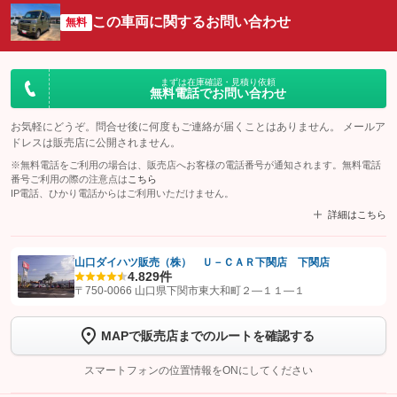
この車両に関するお問い合わせ
無料
まずは在庫確認・見積り依頼
無料電話でお問い合わせ
お気軽にどうぞ。問合せ後に何度もご連絡が届くことはありません。 メールア
ドレスは販売店に公開されません。
※無料電話をご利用の場合は、販売店へお客様の電話番号が通知されます。無料電話
番号ご利用の際の注意点は
こちら
IP電話、ひかり電話からはご利用いただけません。
詳細はこちら
山口ダイハツ販売（株） Ｕ－ＣＡＲ下関店 下関店
4.8
29件
【STEP1】
認証画面でグーネットを友だち追加してから「許可する」ボタンを押
〒750-0066 山口県下関市東大和町２―１１―１
します
MAPで販売店までのルートを確認する
【STEP2】
トーク画面で
ボタンをタップして問い合わせを
完了してください。
スマートフォンの位置情報をONにしてください
こちら