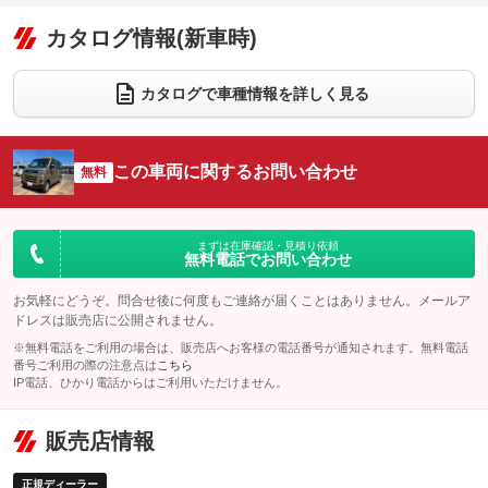
オーディオ
：装備あり
：装備なし
：装備なし
リフトアップ
パワーステアリング
カタログ情報(新車時)
ビジュアル
：装備なし
：装備あり
：装備なし
ダウンヒルアシストコントロール
アルミホイール
：装備なし
：装備なし
カタログで車種情報を詳しく見る
パワーウィンドウ
盗難防止システム
革シート
ハーフレザーシート
：装備あり
：装備なし
：装備なし
：装備なし
アイドリングストップ
ドライブレコーダー
キーレス
LEDヘッドランプ
：装備なし
：装備なし
：装備なし
：装備なし
この車両に関するお問い合わせ
無料
USB入力端子
Bluetooth接続
HID(キセノンライト)
ポータブルナビ
：装備なし
：装備なし
：装備なし
：装備なし
100V電源
クリーンディーゼル
バックカメラ
ETC
：装備なし
：装備なし
：装備なし
：装備なし
まずは在庫確認・見積り依頼
無料電話でお問い合わせ
センターデフロック
エアロ
スマートキー
：装備なし
：装備なし
：装備なし
レンタカーアップ
展示・試乗車
お気軽にどうぞ。問合せ後に何度もご連絡が届くことはありません。メールア
ローダウン
ランフラットタイヤ
：装備なし
：装備なし
：装備なし
：装備なし
ドレスは販売店に公開されません。
電動格納ミラー
パワーシート
3列シート
：装備なし
※無料電話をご利用の場合は、販売店へお客様の電話番号が通知されます。無料電話
：装備なし
：装備なし
番号ご利用の際の注意点は
こちら
装備略号／用語解説
ベンチシート
フルフラットシート
IP電話、ひかり電話からはご利用いただけません。
：装備なし
：装備なし
チップアップシート
オットマン
：装備なし
：装備なし
販売店情報
電動格納サードシート
シートヒーター
：装備なし
：装備なし
正規ディーラー