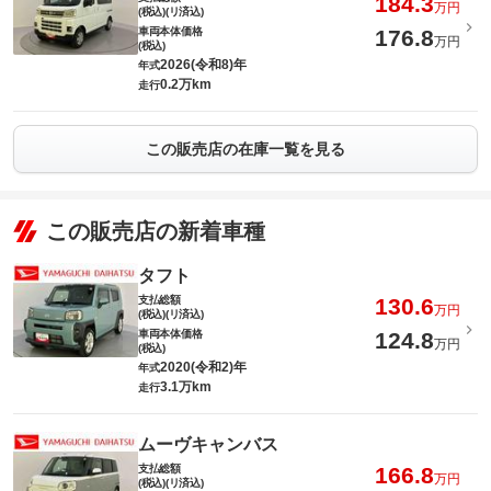
184.3
万円
(税込)(リ済込)
車両本体価格
176.8
万円
(税込)
2026(令和8)年
年式
0.2万km
走行
この販売店の在庫一覧を見る
この販売店の新着車種
タフト
支払総額
130.6
万円
(税込)(リ済込)
車両本体価格
124.8
万円
(税込)
2020(令和2)年
年式
3.1万km
走行
ムーヴキャンバス
支払総額
166.8
万円
(税込)(リ済込)