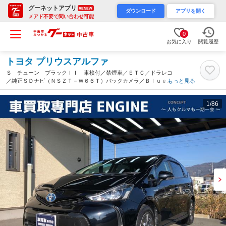
グーネットアプリ
RENEW
ダウンロード
アプリを開く
メアド不要で問い合わせ可能
0
お気に入り
閲覧履歴
トヨタ プリウスアルファ
Ｓ チューン ブラックＩＩ 車検付／禁煙車／ＥＴＣ／ドラレコ
／純正ＳＤナビ（ＮＳＺＴ－Ｗ６６Ｔ）バックカメラ／Ｂｌｕｅｔ
もっと見る
ｏｏｔｈ／ＴＶ／ＤＶＤ／ＣＤ／ＳＤ／シートヒーター／フォグラ
ンプ／電動格納ミラー／取扱説明書／予備キー（広島県）
1
/86