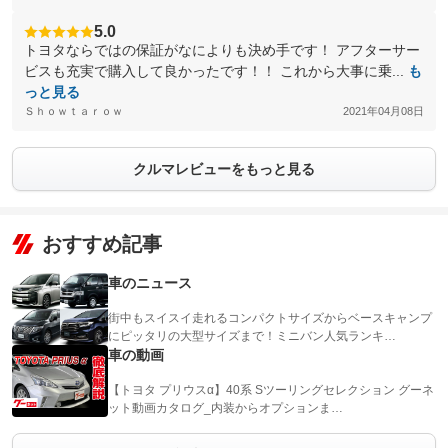
5.0
トヨタならではの保証がなによりも決め手です！ アフターサー
ビスも充実で購入して良かったです！！ これから大事に乗...
も
っと見る
Ｓｈｏｗｔａｒｏｗ
2021年04月08日
クルマレビューをもっと見る
おすすめ記事
車のニュース
街中もスイスイ走れるコンパクトサイズからベースキャンプ
にピッタリの大型サイズまで！ミニバン人気ランキ…
車の動画
【トヨタ プリウスα】40系 Sツーリングセレクション グーネ
ット動画カタログ_内装からオプションま…