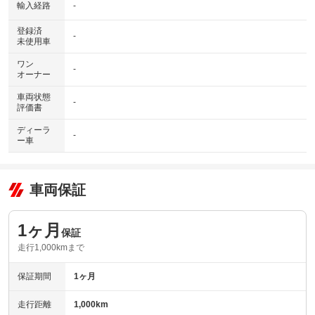
輸入経路
-
登録済
-
未使用車
ワン
-
オーナー
車両状態
-
評価書
ディーラ
-
ー車
車両保証
1ヶ月
保証
走行1,000kmまで
保証期間
1ヶ月
走行距離
1,000km