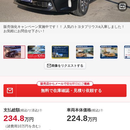
販売強化キャンペーン実施中です！！ 人気のトヨタプリウスα入庫しました！
お気軽にお問合せ下さい！
画像をリクエストする
販売店からメールで
最短即日
にご連絡
無料で在庫確認・見積り依頼する
支払総額
車両本体価格
(税込/リ済込)
(税込)
234.8
224.8
万円
万円
（諸費用10万円を含む）