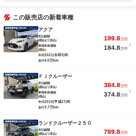
このパックの見積もり依頼（無料）
ロードサー
有り
ビスの有無
この販売店の新着車種
このパックの見積もり依頼（無料）
アクア
支払総額
199.8
万円
(税込)(リ済込)
車両本体価格
184.8
万円
(税込)
2021(令和3)年
年式
4.5万km
走行
ＦＪクルーザー
支払総額
384.8
万円
(税込)(リ済込)
車両本体価格
374.8
万円
(税込)
2015(平成27)年
年式
3.7万km
走行
ランドクルーザー２５０
支払総額
789.8
万円
(税込)(リ済込)