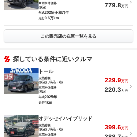
車両本体価格
779.8
万円
(税込)
2025(令和7)年
年式
0.6万km
走行
この販売店の在庫一覧を見る
探している条件に近いクルマ
トール
支払総額
229.9
万円
(税込)(リ済込・追)
車両本体価格
220.3
万円
(税込)
2025年
年式
4km
走行
オデッセイハイブリッド
支払総額
399.6
万円
(税込)(リ済込・追)
車両本体価格
388.7