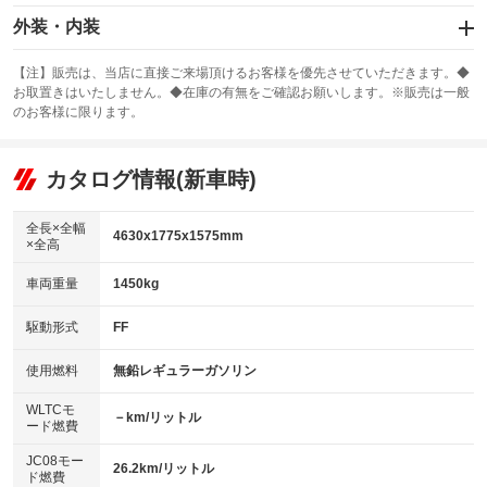
エアバッグ：運転席/助手席/サイド
外装・内装
：装備あり
スライドドア
カーナビ：SDナビ
：装備なし
：装備あり
【注】販売は、当店に直接ご来場頂けるお客様を優先させていただきます。◆
お取置きはいたしません。◆在庫の有無をご確認お願いします。※販売は一般
サンルーフ
ABS
TV：フルセグ
：装備なし
：装備あり
：装備あり
のお客様に限ります。
エアコン
Wエアコン
オーディオ：CDまたはCDチェンジャー
：装備あり
：装備なし
：装備あり
リフトアップ
パワーステアリング
カタログ情報(新車時)
ビジュアル：-／DVD再生
：装備なし
：装備あり
：装備あり
ダウンヒルアシストコントロール
アルミホイール：16インチ
：装備なし
：装備あり
全長×全幅
4630x1775x1575mm
×全高
パワーウィンドウ
盗難防止システム
革シート
ハーフレザーシート
：装備あり
：装備あり
：装備なし
：装備なし
車両重量
1450kg
アイドリングストップ
ドライブレコーダー
キーレス
LEDヘッドランプ
：装備あり
：装備あり
：装備あり
：装備なし
USB入力端子
Bluetooth接続
駆動形式
FF
HID(キセノンライト)
ポータブルナビ
：装備なし
：装備あり
：装備なし
：装備なし
100V電源
クリーンディーゼル
バックカメラ
ETC
使用燃料
無鉛レギュラーガソリン
：装備なし
：装備なし
：装備あり
：装備あり
センターデフロック
エアロ
スマートキー
：装備なし
WLTCモ
：装備なし
：装備あり
－km/リットル
ード燃費
レンタカーアップ
展示・試乗車
ローダウン
ランフラットタイヤ
：装備なし
：装備なし
：装備なし
：装備なし
JC08モー
26.2km/リットル
ド燃費
電動格納ミラー
パワーシート
3列シート
：装備あり