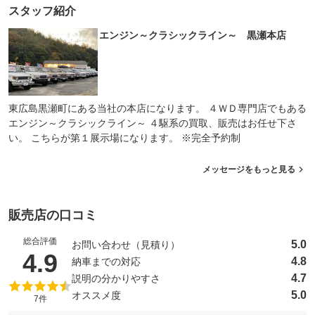
スタッフ紹介
エンジン～クラシックライン～ 黒瀬本店
東広島黒瀬町にある当社の本店になります。 ４ＷＤ専門店でもある
エンジン～クラシックライン～ ４駆系の買取、販売はお任せ下さ
い。 こちらが第１展示場になります。 ※完全予約制
メッセージをもっと見る
販売店の口コミ
総合評価
5.0
お問い合わせ（見積り）
（5点満点中）
4.9
4.8
納車までの対応
4.7
説明の分かりやすさ
5.0
オススメ度
7件