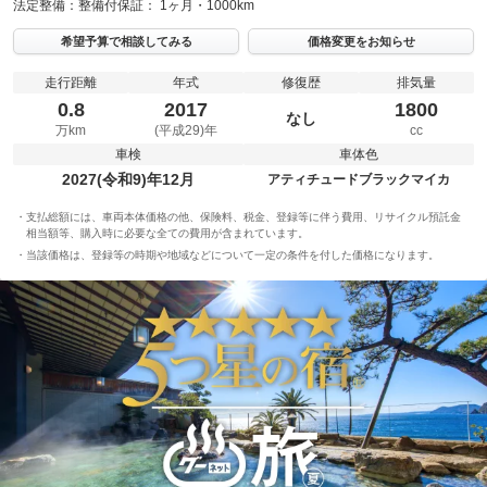
法定整備：
整備付
保証：
1ヶ月・1000km
希望予算で相談してみる
価格変更をお知らせ
走行距離
年式
修復歴
排気量
0.8
2017
1800
なし
万km
(平成29)年
cc
車検
車体色
2027(令和9)年12月
アティチュードブラックマイカ
支払総額には、車両本体価格の他、保険料、税金、登録等に伴う費用、リサイクル預託金
相当額等、購入時に必要な全ての費用が含まれています。
当該価格は、登録等の時期や地域などについて一定の条件を付した価格になります。