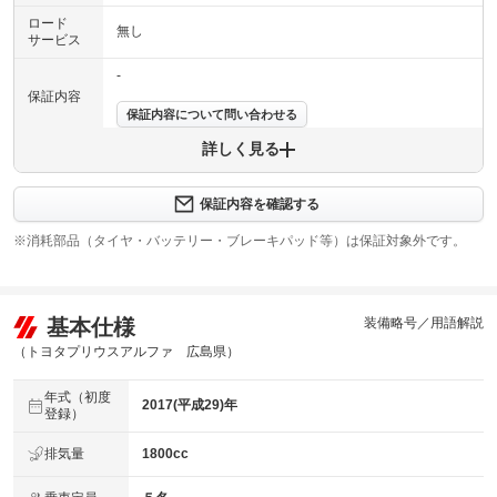
ロード
無し
サービス
-
保証内容
保証内容について問い合わせる
詳しく見る
保証項目
-
修理回数
-
保証内容を確認する
※消耗部品（タイヤ・バッテリー・ブレーキパッド等）は保証対象外です。
上限金額
-
免責金
無し
基本仕様
装備略号／用語解説
保証修理
-
受付先
（トヨタプリウスアルファ 広島県）
整備付 法定12ヶ月または法定24ヶ月点検整備付
年式（初度
法定整備
※車検なし・車検整備付の場合は法定24ヶ月点検整備付
2017(平成29)年
登録）
※商用車は6ヶ月または12ヶ月点検整備付
法定整備
排気量
1800cc
-
について