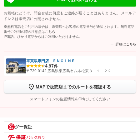
お気軽にどうぞ。問合せ後に何度もご連絡が届くことはありません。 メールア
ドレスは販売店に公開されません。
※無料電話をご利用の場合は、販売店へお客様の電話番号が通知されます。無料電話
番号ご利用の際の注意点は
こちら
IP電話、ひかり電話からはご利用いただけません。
詳細はこちら
車買取専門店 ＥＮＧＩＮＥ
4.9
7件
【STEP1】
認証画面でグーネットを友だち追加してから「許可する」ボタンを押
〒739-0142 広島県東広島市八本松東３－１－２２
します
MAPで販売店までのルートを確認する
【STEP2】
トーク画面で
ボタンをタップして問い合わせを
完了してください。
スマートフォンの位置情報をONにしてください
こちら
グー保証