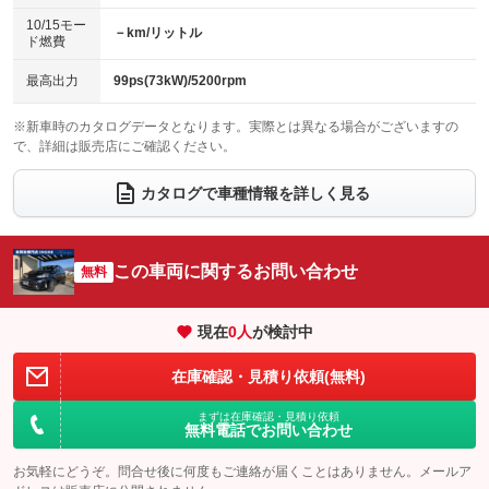
：装備なし
：装備なし
10/15モー
装備略号／用語解説
－km/リットル
ベンチシート
フルフラットシート
ド燃費
：装備なし
：装備あり
チップアップシート
オットマン
：装備なし
：装備なし
最高出力
99ps(73kW)/5200rpm
電動格納サードシート
シートヒーター
：装備なし
：装備あり
※新車時のカタログデータとなります。実際とは異なる場合がございますの
で、詳細は販売店にご確認ください。
ウォークスルー
後席モニター
：装備なし
：装備なし
電動リアゲート
フロントカメラ
カタログで車種情報を詳しく見る
：装備なし
：装備なし
シートエアコン
全周囲カメラ
：装備なし
：装備なし
サイドカメラ
ルーフレール
この車両に関するお問い合わせ
：装備なし
無料
：装備なし
エアサスペンション
ヘッドライトウォッシャー
：装備なし
：装備なし
現在
0
人
が検討中
装備略号／用語解説
在庫確認・見積り依頼(無料)
まずは在庫確認・見積り依頼
無料電話でお問い合わせ
お気軽にどうぞ。問合せ後に何度もご連絡が届くことはありません。メールア