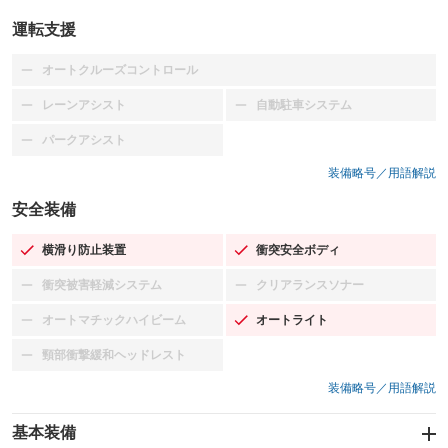
運転支援
オートクルーズコントロール
：装備なし
レーンアシスト
自動駐車システム
：装備なし
：装備なし
パークアシスト
：装備なし
装備略号／用語解説
安全装備
横滑り防止装置
衝突安全ボディ
：装備あり
：装備あり
衝突被害軽減システム
クリアランスソナー
：装備なし
：装備なし
オートマチックハイビーム
オートライト
：装備なし
：装備あり
頸部衝撃緩和ヘッドレスト
：装備なし
装備略号／用語解説
基本装備