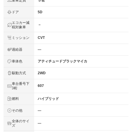
乗車定員
５名
ドア
5D
エコカー減
－
税対象車
ミッション
CVT
過給器
―
車体色
アティチュードブラックマイカ
駆動方式
2WD
車台番号下
607
3桁
燃料
ハイブリッド
その他
―
全体のサイ
―
ズ