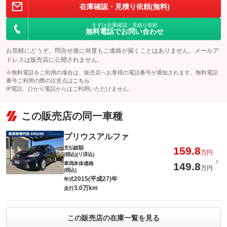
保証
と安心の価格設定であなたのカーライフを強力にサポート！全国
グー保証は、グーネットが全国展開する中古車専用の長期保証制
備考
－
在庫確認・見積り依頼(無料)
５０００工場のネットワークを持ち旅先での思いがけない故障や
度です。業界最多水準の保証範囲と安心の価格設定で、あなたの
トラブル時にも安心！
カーライフを強力にサポートします。
[保証付]：2年・走行無制限
まずは在庫確認・見積り依頼
グー保証なら業界最高水準の保証内容、業界最多水準の保証範囲
計410項目
無料電話でお問い合わせ
保証
と安心の価格設定であなたのカーライフを強力にサポート！全国
備考
－
保証範囲は４１０項目以上。故障がおきても、電話１本で即対
５０００工場のネットワークを持ち旅先での思いがけない故障や
保証項目
応。専用コールセンターが、あなたのカーライフをサポートしま
トラブル時にも安心！
す。専任のオペレーターが対応するため、修理の承認から作業の
お気軽にどうぞ。問合せ後に何度もご連絡が届くことはありません。メールア
[保証付]：3年・走行無制限
着手までが早いのが特徴です。
グー保証なら業界最高水準の保証内容、業界最多水準の保証範囲
ドレスは販売店に公開されません。
計410項目
保証
と安心の価格設定であなたのカーライフを強力にサポート！全国
保証範囲は４１０項目以上。故障がおきても、電話１本で即対
無制限。車両本体価格。
５０００工場のネットワークを持ち旅先での思いがけない故障や
※無料電話をご利用の場合は、販売店へお客様の電話番号が通知されます。無料電話
保証項目
応。専用コールセンターが、あなたのカーライフをサポートしま
国産車の場合、車両本体価格（税込）を上限とします。車両本体
修理回数・
トラブル時にも安心！
番号ご利用の際の注意点は
す。専任のオペレーターが対応するため、修理の承認から作業の
こちら
価格（税込）が５０万円以下の場合は上限を５０万円（税込）ま
上限金額
着手までが早いのが特徴です。
IP電話、ひかり電話からはご利用いただけません。
でとします。輸入車の場合は、１００万円（税込）を上限としま
計410項目
す。
保証範囲は４１０項目以上。故障がおきても、電話１本で即対
無制限。車両本体価格。
保証項目
応。専用コールセンターが、あなたのカーライフをサポートしま
国産車の場合、車両本体価格（税込）を上限とします。車両本体
無し
修理回数・
す。専任のオペレーターが対応するため、修理の承認から作業の
この販売店の同一車種
価格（税込）が５０万円以下の場合は上限を５０万円（税込）ま
本保証の開始時からの走行距離が５００Ｋｍに満たない車両に生
上限金額
着手までが早いのが特徴です。
でとします。輸入車の場合は、１００万円（税込）を上限としま
免責金
じたエンジン本体及びトランスミッションの交換又はオーバーホ
す。
ールについて、本保証に基づき保証修理を行う責任を負わないも
無制限。車両本体価格。
プリウスアルファ
のとします。
国産車の場合、車両本体価格（税込）を上限とします。車両本体
無し
修理回数・
価格（税込）が５０万円以下の場合は上限を５０万円（税込）ま
本保証の開始時からの走行距離が５００Ｋｍに満たない車両に生
支払総額
159.8
保証修理受
上限金額
グー保証サポートデスク
でとします。輸入車の場合は、１００万円（税込）を上限としま
万円
免責金
じたエンジン本体及びトランスミッションの交換又はオーバーホ
(税込)(リ済込)
付先
す。
ールについて、本保証に基づき保証修理を行う責任を負わないも
車両本体価格
149.8
のとします。
万円
ロードサー
(税込)
無し
有り
ビスの有無
本保証の開始時からの走行距離が５００Ｋｍに満たない車両に生
2015(平成27)年
年式
保証修理受
グー保証サポートデスク
免責金
じたエンジン本体及びトランスミッションの交換又はオーバーホ
付先
3.0万km
走行
ールについて、本保証に基づき保証修理を行う責任を負わないも
のとします。
このパックの見積もり依頼（無料）
ロードサー
有り
ビスの有無
保証修理受
グー保証サポートデスク
この販売店の在庫一覧を見る
付先