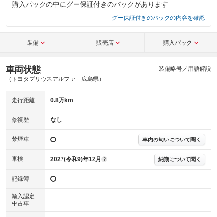
購入パックの中にグー保証付きのパックがあります
グー保証付きのパックの内容を確認
装備
販売店
購入パック
車両状態
装備略号／用語解説
（トヨタプリウスアルファ 広島県）
走行距離
0.8万km
修復歴
なし
禁煙車
車内の匂いについて聞く
車検
2027(令和9)年12月
納期について聞く
?
記録簿
輸入認定
-
中古車