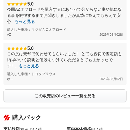
5.0
今回AZオフロードを購入するにあたって分からない事や気にな
る事を納得するまでお聞きしましたが真摯に答えてもらえて安
心...
もっと見る
購入した車種：マツダＡＺオフロード
AZ
2026年03月02日
5.0
この度は売却で伺わせてもらいました！ とても親切で査定額も
納得のいく説明と値段をつけていただきとてもよかったで
す！...
もっと見る
購入した車種：トヨタプリウス
ゆー
2026年03月02日
この販売店のレビュー一覧を見る
購入パック
支払総額
車両本体価格
(税込/リ済込)
(税込)