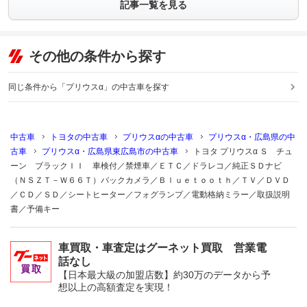
記事一覧を見る
その他の条件から探す
同じ条件から「プリウスα」の中古車を探す
中古車
トヨタの中古車
プリウスαの中古車
プリウスα・広島県の中
古車
プリウスα・広島県東広島市の中古車
トヨタ プリウスα Ｓ チュ
ーン ブラックＩＩ 車検付／禁煙車／ＥＴＣ／ドラレコ／純正ＳＤナビ
（ＮＳＺＴ－Ｗ６６Ｔ）バックカメラ／Ｂｌｕｅｔｏｏｔｈ／ＴＶ／ＤＶＤ
／ＣＤ／ＳＤ／シートヒーター／フォグランプ／電動格納ミラー／取扱説明
書／予備キー
車買取・車査定はグーネット買取 営業電
話なし
【日本最大級の加盟店数】約30万のデータから予
想以上の高額査定を実現！