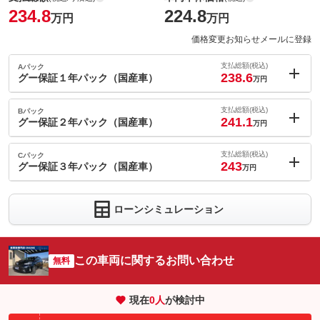
234.8
224.8
万円
万円
価格変更お知らせメールに登録
支払総額(税込)
Aパック
238.6
グー保証１年パック（国産車）
万円
内：オプシ
3.8
ョン価格
支払総額(税込)
Bパック
万円
241.1
(税込)
グー保証２年パック（国産車）
万円
車両本体価
224.8
万円
内：オプシ
格
6.3
ョン価格
支払総額(税込)
Cパック
万円
243
(税込)
グー保証３年パック（国産車）
万円
車両本体価
224.8
万円
内：オプシ
格
8.2
ョン価格
万円
ローンシミュレーション
(税込)
パック内容
車両本体価
224.8
万円
グー保証は、グーネットが全国展開する中古車専用の長期保証制
格
度です。業界最多水準の保証範囲と安心の価格設定で、あなたの
パック内容
カーライフを強力にサポートします。
この車両に関するお問い合わせ
無料
グー保証は、グーネットが全国展開する中古車専用の長期保証制
備考
－
度です。業界最多水準の保証範囲と安心の価格設定で、あなたの
現在
0
人
が検討中
パック内容
カーライフを強力にサポートします。
[保証付]：1年・走行無制限
グー保証なら業界最高水準の保証内容、業界最多水準の保証範囲