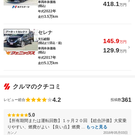
車両本体価格
418.1
万円
(税込)
2022年
年式
3.5万km
走行
セレナ
グーネットセレクト
支払総額
145.9
万円
(税込)(リ済込・追)
車両本体価格
129.9
万円
(税込)
2017年
年式
5.1万km
走行
クルマのクチコミ
4.2
361
レビュー総合
投稿数
5.0
【所有期間または運転回数】１ヶ月２０回 【総合評価】大変乗
りやすい、燃費がよい 【良い点】燃費 ...
もっと見る
カンノ
2016年05月03日