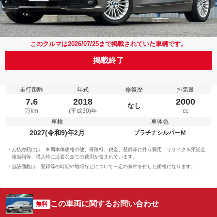
このクルマは2026/07/25まで掲載されていた車輛です。
掲載終了
走行距離
年式
修復歴
排気量
7.6
2018
2000
なし
万km
(平成30)年
cc
車検
車体色
2027(令和9)年2月
プラチナシルバーＭ
支払総額には、車両本体価格の他、保険料、税金、登録等に伴う費用、リサイクル預託金
相当額等、購入時に必要な全ての費用が含まれています。
当該価格は、登録等の時期や地域などについて一定の条件を付した価格になります。
この車両に関するお問い合わせ
無料