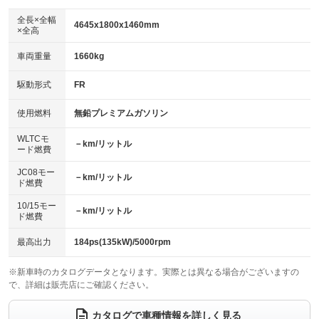
ダウンヒルアシストコントロール
：装備なし
アルミホイール：17インチ
全長×全幅
：装備あり
4645x1800x1460mm
×全高
パワーウィンドウ
盗難防止システム
：装備あり
：装備なし
革シート
ハーフレザーシート
：装備あり
：装備なし
車両重量
1660kg
アイドリングストップ
ドライブレコーダー
：装備あり
：装備あり
キーレス
LEDヘッドランプ
：装備あり
：装備なし
USB入力端子
Bluetooth接続
駆動形式
FR
：装備なし
：装備あり
HID(キセノンライト)
ポータブルナビ
：装備あり
：装備なし
100V電源
クリーンディーゼル
使用燃料
無鉛プレミアムガソリン
：装備なし
：装備なし
バックカメラ
ETC
：装備あり
：装備あり
センターデフロック
：装備なし
WLTCモ
エアロ
スマートキー
－km/リットル
：装備なし
：装備あり
ード燃費
レンタカーアップ
展示・試乗車
：装備なし
：装備なし
ローダウン
ランフラットタイヤ
：装備なし
：装備あり
JC08モー
－km/リットル
ド燃費
電動格納ミラー
：装備あり
パワーシート
3列シート
：装備あり
：装備なし
10/15モー
装備略号／用語解説
－km/リットル
ド燃費
ベンチシート
フルフラットシート
：装備なし
：装備なし
チップアップシート
オットマン
最高出力
184ps(135kW)/5000rpm
：装備なし
：装備なし
電動格納サードシート
シートヒーター
：装備なし
：装備あり
※新車時のカタログデータとなります。実際とは異なる場合がございますの
で、詳細は販売店にご確認ください。
ウォークスルー
後席モニター
：装備なし
：装備なし
カタログで車種情報を詳しく見る
電動リアゲート
フロントカメラ