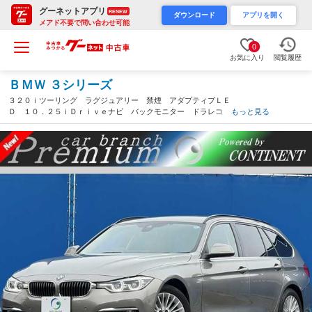
グーネットアプリ
RENEW
ダウンロード
アプリを開く
メアド不要で問い合わせ可能
0
お気に入り
閲覧履歴
ＢＭＷ ３シリーズ
３２０ｉツーリング ラグジュアリー 禁煙 アダプティブＬＥ
Ｄ １０．２５ｉＤｒｉｖｅナビ バックモニター ドラレコ Ｂ
もっと見る
ＳＭ アクティブセーフティ レーダークルーズ ＥＴＣ ブラウ
ンレザー レーダー探知機 パワーバックドア メモリーシート
（岡山県）