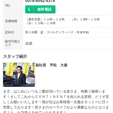
0078-6042-4379
TEL
無料電話
（通常営業）１０時～１９時 （月）１3時～１９時
営業時間
（水）１０時～１８時
定休日
第３水曜・盆・ゴールデンウィーク・年末年始
販売可能エ
全国
リア
スタッフ紹介
副社長 平松 大資
まず、はじめにいつもご愛好頂いている皆さま、有難う御座いま
す！そしてこれからＣＯＮＴＩＮＥＮＴを知られる皆様、どうぞ宜
しくお願いいたします！我が社はお客様第一主義をモットーに日々
営業しております！皆さまのカーライフがより素敵なものとなりま
すよう、お力添えさせていただきます！