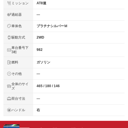
ミッション
AT8速
過給器
―
車体色
プラチナシルバーＭ
駆動方式
2WD
車台番号下
982
3桁
燃料
ガソリン
その他
―
全体のサイ
465 / 180 / 146
ズ
荷台寸法
―
ハンドル
右