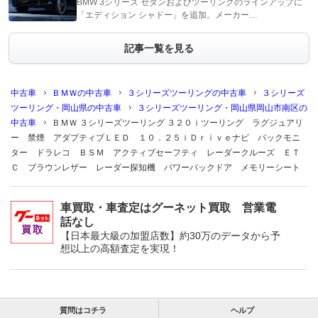
BMW 3シリーズ セダンおよびツーリングのラインアップに
「エディション シャドー」を追加。メーカー…
記事一覧を見る
中古車
ＢＭＷの中古車
３シリーズツーリングの中古車
３シリーズ
ツーリング・岡山県の中古車
３シリーズツーリング・岡山県岡山市南区の
中古車
ＢＭＷ ３シリーズツーリング ３２０ｉツーリング ラグジュアリ
ー 禁煙 アダプティブＬＥＤ １０．２５ｉＤｒｉｖｅナビ バックモニ
ター ドラレコ ＢＳＭ アクティブセーフティ レーダークルーズ ＥＴ
Ｃ ブラウンレザー レーダー探知機 パワーバックドア メモリーシート
車買取・車査定はグーネット買取 営業電
話なし
【日本最大級の加盟店数】約30万のデータから予
想以上の高額査定を実現！
質問はコチラ
ヘルプ