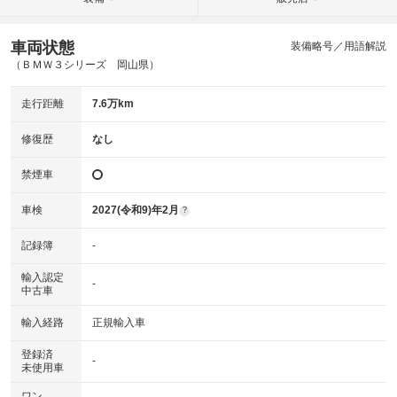
車両状態
装備略号／用語解説
（ＢＭＷ３シリーズ 岡山県）
走行距離
7.6万km
修復歴
なし
禁煙車
車検
2027(令和9)年2月
?
記録簿
-
輸入認定
-
中古車
輸入経路
正規輸入車
登録済
-
未使用車
ワン