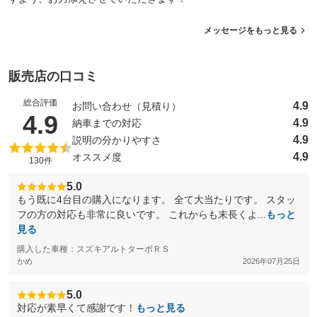
メッセージをもっと見る
販売店の口コミ
総合評価
4.9
お問い合わせ（見積り）
（5点満点中）
4.9
4.9
納車までの対応
4.9
説明の分かりやすさ
4.9
オススメ度
130件
5.0
もう既に4台目の購入になります。 全て大当たりです。 スタッ
フの方の対応も非常に良いです。 これからも末長くよ...
もっと
見る
購入した車種：スズキアルトターボＲＳ
かめ
2026年07月25日
5.0
対応が素早くて感謝です！
もっと見る