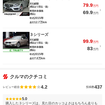
支払総額
79.9
万円
(税込)(リ済込・追)
車両本体価格
69.9
万円
(税込)
2015年
年式
12.7万km
走行
３シリーズ
支払総額
99.9
万円
(税込)(リ済込・追)
車両本体価格
83
万円
(税込)
2015年
年式
7.0万km
走行
クルマのクチコミ
4.2
437
レビュー総合
投稿数
5.0
購入した３シリーズは、見た目のカッコよさはもちろん走りも