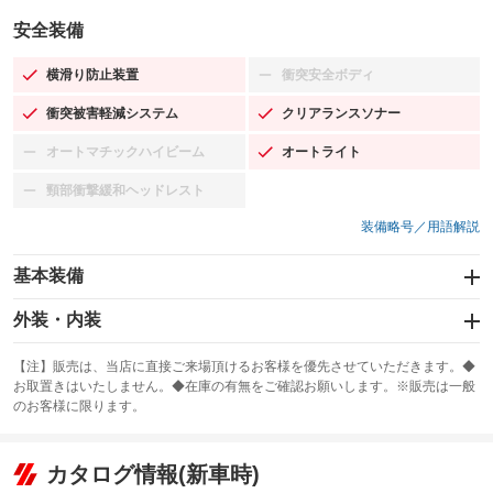
安全装備
横滑り防止装置
衝突安全ボディ
：装備あり
：装備なし
衝突被害軽減システム
クリアランスソナー
：装備あり
：装備あり
オートマチックハイビーム
オートライト
：装備なし
：装備あり
頸部衝撃緩和ヘッドレスト
：装備なし
装備略号／用語解説
基本装備
エアバッグ：運転席/助手席/サイド
外装・内装
：装備あり
スライドドア
カーナビ：HDDナビ
：装備なし
：装備あり
【注】販売は、当店に直接ご来場頂けるお客様を優先させていただきます。◆
お取置きはいたしません。◆在庫の有無をご確認お願いします。※販売は一般
サンルーフ
ABS
TV：フルセグ
：装備なし
：装備あり
：装備あり
のお客様に限ります。
エアコン
Wエアコン
オーディオ：CDまたはCDチェンジャー／ミュージックプレイヤー接続
：装備あり
：装備なし
：装備あり
可／ミュージックサーバー
リフトアップ
パワーステアリング
カタログ情報(新車時)
：装備なし
：装備あり
ビジュアル：-／DVD再生
：装備あり