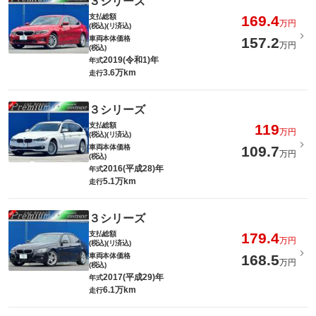
３シリーズ
支払総額
169.4
万円
(税込)(リ済込)
車両本体価格
157.2
万円
(税込)
2019(令和1)年
年式
3.6万km
走行
３シリーズ
支払総額
119
万円
(税込)(リ済込)
車両本体価格
109.7
万円
(税込)
2016(平成28)年
年式
5.1万km
走行
３シリーズ
支払総額
179.4
万円
(税込)(リ済込)
車両本体価格
168.5
万円
(税込)
2017(平成29)年
年式
6.1万km
走行