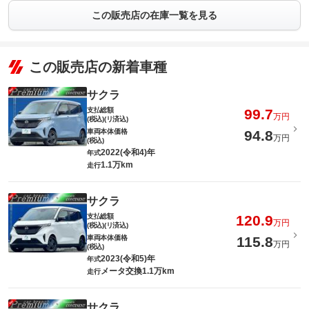
この販売店の在庫一覧を見る
この販売店の新着車種
サクラ
支払総額
99.7
万円
(税込)(リ済込)
車両本体価格
94.8
万円
(税込)
2022(令和4)年
年式
1.1万km
走行
サクラ
支払総額
120.9
万円
(税込)(リ済込)
車両本体価格
115.8
万円
(税込)
2023(令和5)年
年式
メータ交換1.1万km
走行
サクラ