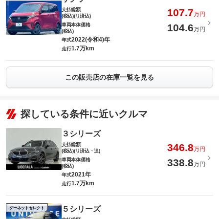
支払総額
107.7
万円
(税込)(リ済込)
車両本体価格
104.6
万円
(税込)
2022(令和4)年
年式
1.7万km
走行
この販売店の在庫一覧を見る
探している条件に近いクルマ
３シリーズ
支払総額
346.8
万円
(税込)(リ済込・追)
車両本体価格
338.8
万円
(税込)
2021年
年式
1.7万km
走行
５シリーズ
グーネットセレクト