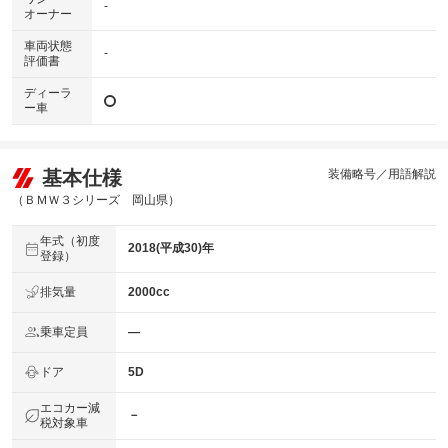
-
オーナー
車両状態
-
評価書
ディーラ
ー車
基本仕様
装備略号／用語解説
（ＢＭＷ３シリーズ 岡山県）
年式（初度
2018(平成30)年
登録）
排気量
2000cc
乗車定員
―
ドア
5D
エコカー減
－
税対象車