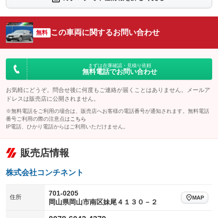
：装備あり
：装備なし
シートエアコン
全周囲カメラ
：装備なし
：装備なし
この車両に関するお問い合わせ
サイドカメラ
無料
ルーフレール
：装備なし
：装備なし
エアサスペンション
ヘッドライトウォッシャー
：装備なし
：装備なし
装備略号／用語解説
まずは在庫確認・見積り依頼
無料電話でお問い合わせ
お気軽にどうぞ。問合せ後に何度もご連絡が届くことはありません。メールア
ドレスは販売店に公開されません。
※無料電話をご利用の場合は、販売店へお客様の電話番号が通知されます。無料電話
番号ご利用の際の注意点は
こちら
IP電話、ひかり電話からはご利用いただけません。
販売店情報
株式会社コンチネント
701-0205
住所
MAP
岡山県岡山市南区妹尾４１３０－２