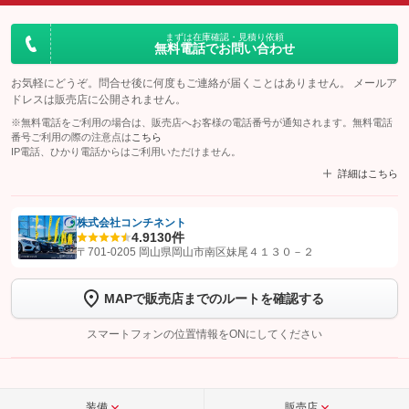
まずは在庫確認・見積り依頼
無料電話でお問い合わせ
お気軽にどうぞ。問合せ後に何度もご連絡が届くことはありません。 メールア
ドレスは販売店に公開されません。
※無料電話をご利用の場合は、販売店へお客様の電話番号が通知されます。無料電話
番号ご利用の際の注意点は
こちら
IP電話、ひかり電話からはご利用いただけません。
詳細はこちら
株式会社コンチネント
4.9
130件
【STEP1】
認証画面でグーネットを友だち追加してから「許可する」ボタンを押
〒701-0205 岡山県岡山市南区妹尾４１３０－２
します
MAPで販売店までのルートを確認する
【STEP2】
トーク画面で
ボタンをタップして問い合わせを
完了してください。
スマートフォンの位置情報をONにしてください
こちら
装備
販売店