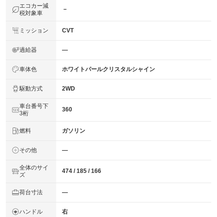
エコカー減
－
税対象車
ミッション
CVT
過給器
―
車体色
ホワイトパールクリスタルシャイン
駆動方式
2WD
車台番号下
360
3桁
燃料
ガソリン
その他
―
全体のサイ
474 / 185 / 166
ズ
荷台寸法
―
ハンドル
右