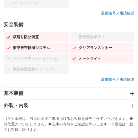
パークアシスト
：装備なし
装備略号／用語解説
安全装備
横滑り防止装置
衝突安全ボディ
：装備あり
：装備なし
衝突被害軽減システム
クリアランスソナー
：装備あり
：装備あり
オートマチックハイビーム
オートライト
：装備なし
：装備あり
頸部衝撃緩和ヘッドレスト
：装備なし
装備略号／用語解説
基本装備
エアバッグ：運転席/助手席/サイド
外装・内装
：装備あり
スライドドア
カーナビ：メモリーナビ他
：装備なし
：装備あり
【注】販売は、当店に直接ご来場頂けるお客様を優先させていただきます。◆
お取置きはいたしません。◆在庫の有無をご確認お願いします。※販売は一般
サンルーフ
ABS
TV：フルセグ
：装備なし
：装備あり
：装備あり
のお客様に限ります。
エアコン
Wエアコン