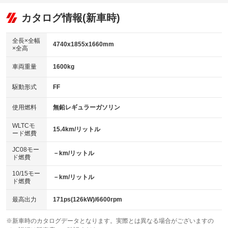
オーディオ：ミュージックプレイヤー接続可
：装備あり
：装備なし
：装備あり
リフトアップ
パワーステアリング
カタログ情報(新車時)
ビジュアル
：装備なし
：装備あり
：装備なし
ダウンヒルアシストコントロール
アルミホイール：アルミホイール
：装備なし
：装備あり
全長×全幅
4740x1855x1660mm
×全高
パワーウィンドウ
盗難防止システム
革シート
ハーフレザーシート
：装備あり
：装備あり
：装備あり
：装備なし
車両重量
1600kg
アイドリングストップ
ドライブレコーダー
キーレス
LEDヘッドランプ
：装備なし
：装備あり
：装備あり
：装備あり
USB入力端子
Bluetooth接続
駆動形式
FF
HID(キセノンライト)
ポータブルナビ
：装備あり
：装備あり
：装備なし
：装備なし
100V電源
クリーンディーゼル
バックカメラ
ETC
使用燃料
無鉛レギュラーガソリン
：装備あり
：装備なし
：装備あり
：装備あり
センターデフロック
エアロ
スマートキー
：装備なし
WLTCモ
：装備なし
：装備あり
15.4km/リットル
ード燃費
レンタカーアップ
展示・試乗車
ローダウン
ランフラットタイヤ
：装備なし
：装備なし
：装備なし
：装備なし
JC08モー
－km/リットル
ド燃費
電動格納ミラー
パワーシート
3列シート
：装備あり
：装備あり
：装備なし
10/15モー
装備略号／用語解説
－km/リットル
ベンチシート
フルフラットシート
ド燃費
：装備なし
：装備なし
チップアップシート
オットマン
：装備なし
：装備なし
最高出力
171ps(126kW)/6600rpm
電動格納サードシート
シートヒーター
：装備なし
：装備あり
※新車時のカタログデータとなります。実際とは異なる場合がございますの