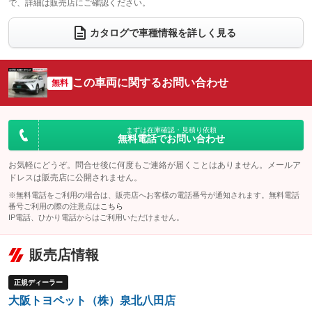
で、詳細は販売店にご確認ください。
ウォークスルー
後席モニター
：装備なし
：装備なし
電動リアゲート
フロントカメラ
カタログで車種情報を詳しく見る
：装備あり
：装備なし
シートエアコン
全周囲カメラ
：装備あり
：装備なし
サイドカメラ
ルーフレール
この車両に関するお問い合わせ
：装備なし
無料
：装備あり
エアサスペンション
ヘッドライトウォッシャー
：装備なし
：装備なし
装備略号／用語解説
まずは在庫確認・見積り依頼
無料電話でお問い合わせ
お気軽にどうぞ。問合せ後に何度もご連絡が届くことはありません。メールア
ドレスは販売店に公開されません。
※無料電話をご利用の場合は、販売店へお客様の電話番号が通知されます。無料電話
番号ご利用の際の注意点は
こちら
IP電話、ひかり電話からはご利用いただけません。
販売店情報
正規ディーラー
大阪トヨペット（株）泉北八田店