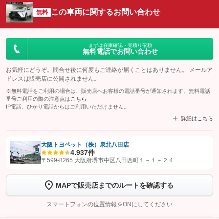
この車両に関するお問い合わせ
無料
まずは在庫確認・見積り依頼
無料電話でお問い合わせ
お気軽にどうぞ。問合せ後に何度もご連絡が届くことはありません。 メールア
ドレスは販売店に公開されません。
※無料電話をご利用の場合は、販売店へお客様の電話番号が通知されます。無料電話
番号ご利用の際の注意点は
こちら
IP電話、ひかり電話からはご利用いただけません。
詳細はこちら
大阪トヨペット（株）泉北八田店
4.9
37件
【STEP1】
認証画面でグーネットを友だち追加してから「許可する」ボタンを押
〒599-8265 大阪府堺市中区八田西町１－１－２４
します
MAPで販売店までのルートを確認する
【STEP2】
トーク画面で
ボタンをタップして問い合わせを
完了してください。
スマートフォンの位置情報をONにしてください
こちら