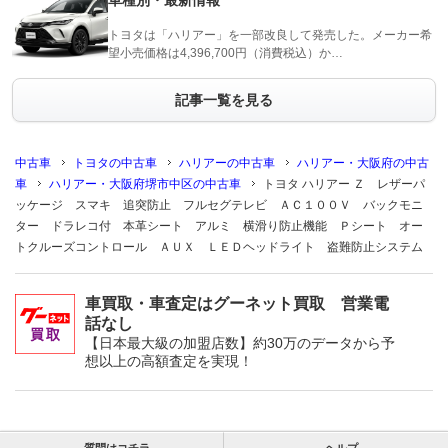
車種別・最新情報
トヨタは「ハリアー」を一部改良して発売した。メーカー希
望小売価格は4,396,700円（消費税込）か…
記事一覧を見る
中古車
トヨタの中古車
ハリアーの中古車
ハリアー・大阪府の中古
車
ハリアー・大阪府堺市中区の中古車
トヨタ ハリアー Ｚ レザーパ
ッケージ スマキ 追突防止 フルセグテレビ ＡＣ１００Ｖ バックモニ
ター ドラレコ付 本革シート アルミ 横滑り防止機能 Ｐシート オー
トクルーズコントロール ＡＵＸ ＬＥＤヘッドライト 盗難防止システム
車買取・車査定はグーネット買取 営業電
話なし
【日本最大級の加盟店数】約30万のデータから予
想以上の高額査定を実現！