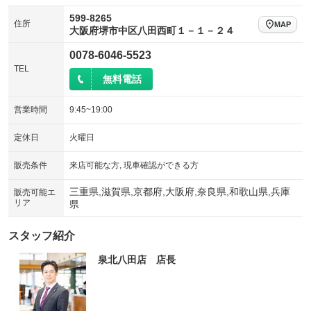
599-8265
住所
MAP
大阪府堺市中区八田西町１－１－２４
0078-6046-5523
TEL
無料電話
営業時間
9:45~19:00
定休日
火曜日
販売条件
来店可能な方, 現車確認ができる方
三重県,滋賀県,京都府,大阪府,奈良県,和歌山県,兵庫
販売可能エ
リア
県
スタッフ紹介
泉北八田店 店長