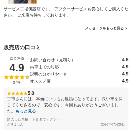
サービス工場併設店です。 アフターサービスも安心してご購入くだ
さい。 ご来店お待ちしております。
メッセージをもっと見る
販売店の口コミ
総合評価
4.8
お問い合わせ（見積り）
（5点満点中）
4.9
4.9
納車までの対応
4.9
説明の分かりやすさ
4.9
オススメ度
37件
5.0
古市さんには、本当にいつもお世話になってます。良い車を探
してくださるので、安心です。今回もありがとうございまし
た。
もっと見る
購入した車種：トヨタヴォクシー
さりえもん
2026年07月26日