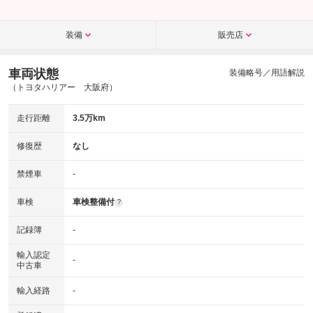
装備
販売店
車両状態
装備略号／用語解説
（トヨタハリアー 大阪府）
走行距離
3.5万km
修復歴
なし
禁煙車
-
車検
車検整備付
?
記録簿
-
輸入認定
-
中古車
輸入経路
-