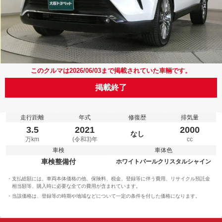
このクルマは2026/06/03まで掲載されていた車輛です。
掲載終了
走行距離
年式
修復歴
排気量
3.5
2021
2000
なし
万km
(令和3)年
cc
車検
車体色
車検整備付
ホワイトパールクリスタルシャイン
支払総額には、車両本体価格の他、保険料、税金、登録等に伴う費用、リサイクル預託金
相当額等、購入時に必要な全ての費用が含まれています。
当該価格は、登録等の時期や地域などについて一定の条件を付した価格になります。