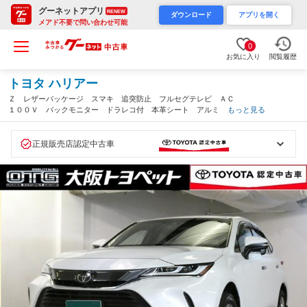
グーネットアプリ
RENEW
ダウンロード
アプリを開く
メアド不要で問い合わせ可能
0
お気に入り
閲覧履歴
トヨタ ハリアー
Ｚ レザーパッケージ スマキ 追突防止 フルセグテレビ ＡＣ
１００Ｖ バックモニター ドラレコ付 本革シート アルミ 横
もっと見る
滑り防止機能 Ｐシート オートクルーズコントロール ＡＵＸ
ＬＥＤヘッドライト 盗難防止システム（大阪府）
正規販売店認定中古車