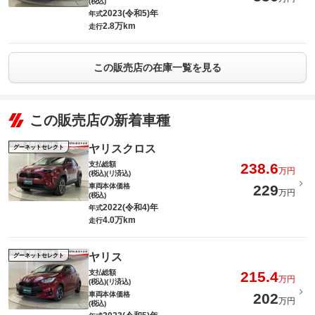
(税込)
2023(令和5)年
年式
2.8万km
走行
この販売店の在庫一覧を見る
この販売店の新着車種
ヤリスクロス
グーネットセレクト
支払総額
238.6
万円
(税込)(リ済込)
車両本体価格
229
万円
(税込)
2022(令和4)年
年式
4.0万km
走行
ヤリス
グーネットセレクト
支払総額
215.4
万円
(税込)(リ済込)
車両本体価格
202
万円
(税込)