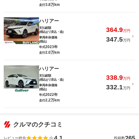
3.8万km
走行
ハリアー
支払総額
364.9
万円
(税込)(リ済込・追)
車両本体価格
347.5
万円
(税込)
2023年
年式
2.0万km
走行
ハリアー
支払総額
338.9
万円
(税込)(リ済込・追)
車両本体価格
332.1
万円
(税込)
2022年
年式
2.2万km
走行
クルマのクチコミ
4.1
265
レビュー総合
投稿数