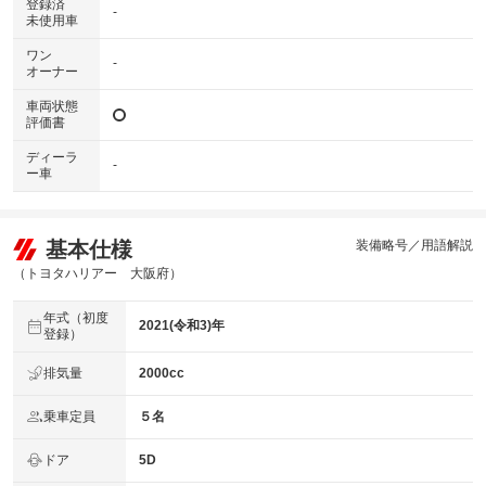
登録済
-
未使用車
ワン
-
オーナー
車両状態
評価書
ディーラ
-
ー車
基本仕様
装備略号／用語解説
（トヨタハリアー 大阪府）
年式（初度
2021(令和3)年
登録）
排気量
2000cc
乗車定員
５名
ドア
5D