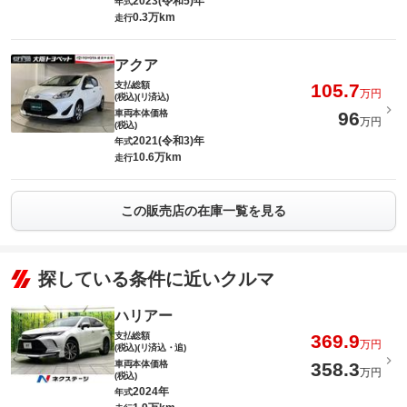
2023(令和5)年
年式
0.3万km
走行
アクア
支払総額
105.7
万円
(税込)(リ済込)
車両本体価格
96
万円
(税込)
2021(令和3)年
年式
10.6万km
走行
この販売店の在庫一覧を見る
探している条件に近いクルマ
ハリアー
支払総額
369.9
万円
(税込)(リ済込・追)
車両本体価格
358.3
万円
(税込)
2024年
年式