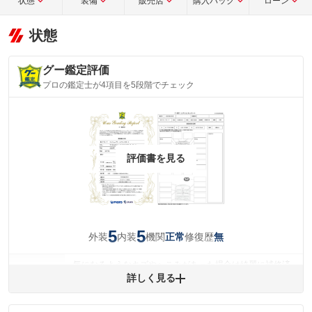
状態
装備
販売店
購入パック
ローン
状態
グー鑑定評価
プロの鑑定士が4項目を5段階でチェック
評価書を見る
5
5
外装
内装
機関
修復歴
正常
無
気になるようなキズやへこみがあった場合は綺麗に補修済
みですが、 小さなキズやヘコミが残っている場合もありま
詳しく見る
外装
す。
(車両外装)
キズ・へこみについて問い合わせる