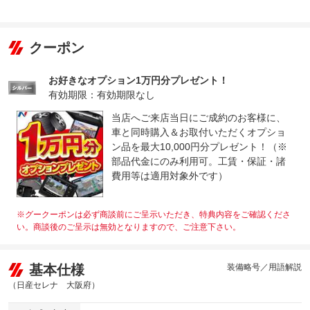
クーポン
お好きなオプション1万円分プレゼント！
有効期限：有効期限なし
当店へご来店当日にご成約のお客様に、
車と同時購入＆お取付いただくオプショ
ン品を最大10,000円分プレゼント！（※
部品代金にのみ利用可。工賃・保証・諸
費用等は適用対象外です）
※グークーポンは必ず商談前にご呈示いただき、特典内容をご確認くださ
い。商談後のご呈示は無効となりますので、ご注意下さい。
基本仕様
装備略号／用語解説
（日産セレナ 大阪府）