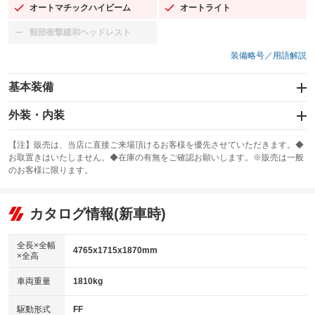
オートマチックハイビーム
オートライト
：装備あり
：装備あり
頸部衝撃緩和ヘッドレスト
：装備なし
装備略号／用語解説
基本装備
エアバッグ：運転席/助手席/サイド
外装・内装
：装備あり
スライドドア：両面電動
カーナビ
：装備あり
：装備なし
【注】販売は、当店に直接ご来場頂けるお客様を優先させていただきます。◆
お取置きはいたしません。◆在庫の有無をご確認お願いします。※販売は一般
サンルーフ
ABS
TV：フルセグ
：装備なし
：装備あり
：装備あり
のお客様に限ります。
エアコン
Wエアコン
オーディオ：ミュージックプレイヤー接続可
：装備あり
：装備あり
：装備あり
リフトアップ
パワーステアリング
カタログ情報(新車時)
ビジュアル
：装備なし
：装備あり
：装備なし
ダウンヒルアシストコントロール
アルミホイール：16インチ
：装備なし
：装備あり
全長×全幅
4765x1715x1870mm
×全高
パワーウィンドウ
盗難防止システム
革シート
ハーフレザーシート
：装備あり
：装備あり
：装備なし
：装備なし
車両重量
1810kg
アイドリングストップ
ドライブレコーダー
キーレス
LEDヘッドランプ
：装備あり
：装備あり
：装備あり
：装備あり
USB入力端子
Bluetooth接続
駆動形式
FF
HID(キセノンライト)
ポータブルナビ
：装備あり
：装備あり