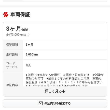
車両保証
3ヶ月
保証
走行3,000kmまで
保証期間
3ヶ月
走行距離
3,000km
ロード
無し
サービス
●期間中は何度でも使用可 ※累積上限金額あり ●全国の
店舗で対応可 ●最長１０年の有料保証もご用意。充実の
保証範囲（４０１項目）１・２・３・１０年からお選びい
保証内容
ただけます※車両により加入条件が異なります
詳しく見る
保証内容について問い合わせる
３ヶ月・３０００ｋｍ以内ならエンジン、トランスミッシ
保証内容を確認する
保証項目
ョン、ハイブリッド、ステアリング、ブレーキの各機構に