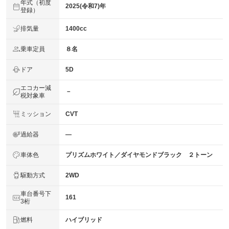
年式（初度
2025(令和7)年
登録）
排気量
1400cc
乗車定員
８名
ドア
5D
エコカー減
－
税対象車
ミッション
CVT
過給器
―
車体色
プリズムホワイト／ダイヤモンドブラック ２トーン
駆動方式
2WD
車台番号下
161
3桁
燃料
ハイブリッド