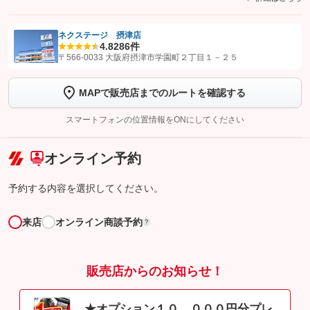
ネクステージ 摂津店
4.8
286件
【STEP1】
認証画面でグーネットを友だち追加してから「許可する」ボタンを押
〒566-0033 大阪府摂津市学園町２丁目１－２５
します
MAPで販売店までのルートを確認する
【STEP2】
トーク画面で
ボタンをタップして問い合わせを
完了してください。
スマートフォンの位置情報をONにしてください
こちら
オンライン予約
予約する内容を選択してください。
来店
オンライン商談予約
?
販売店からのお知らせ！
★オプション１０，０００円分プレ