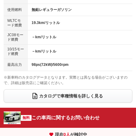
：装備なし
：装備なし
100V電源
クリーンディーゼル
バックカメラ
ETC2.0
使用燃料
無鉛レギュラーガソリン
：装備なし
：装備なし
：装備あり
：装備あり
センターデフロック
エアロ
スマートキー
：装備なし
WLTCモ
：装備なし
：装備あり
19.3km/リットル
ード燃費
レンタカーアップ
展示・試乗車
ローダウン
ランフラットタイヤ
：装備なし
：装備なし
：装備なし
：装備なし
JC08モー
－km/リットル
ド燃費
電動格納ミラー
パワーシート
3列シート
：装備あり
：装備なし
：装備あり
10/15モー
装備略号／用語解説
－km/リットル
ベンチシート
フルフラットシート
ド燃費
：装備なし
：装備あり
チップアップシート
オットマン
：装備なし
：装備なし
最高出力
98ps(72kW)/5600rpm
電動格納サードシート
シートヒーター
：装備なし
：装備なし
※新車時のカタログデータとなります。実際とは異なる場合がございますの
で、詳細は販売店にご確認ください。
ウォークスルー
後席モニター
：装備あり
：装備なし
電動リアゲート
フロントカメラ
カタログで車種情報を詳しく見る
：装備なし
：装備あり
シートエアコン
全周囲カメラ
：装備なし
：装備あり
サイドカメラ
ルーフレール
この車両に関するお問い合わせ
：装備あり
無料
：装備なし
エアサスペンション
ヘッドライトウォッシャー
：装備なし
：装備なし
現在
0
人
が検討中