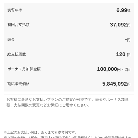
このパックの見積もり依頼（無料）
備考
－
6.99
実質年率
%
このパックの見積もり依頼（無料）
37,092
初回お支払額
円
-
頭金
円
120
総支払回数
回
100,000
ボーナス月加算金額
円 × 2回
5,845,092
割賦販売価格
円
お客様に最適なお支払いプランのご提案が可能です。頭金やボーナス加算
額、支払回数の変更などお気軽にご用命ください。
※上記のお支払い例は、あくまでも参考例です。
※上記の金額には税金（車両本体価格(税込)の消費税除く）とその他諸費用は含まれ