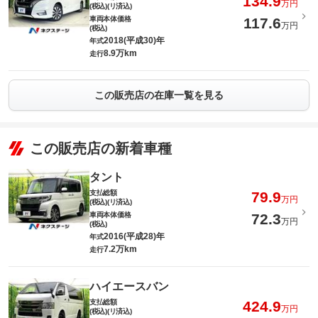
134.9
万円
(税込)(リ済込)
車両本体価格
117.6
万円
(税込)
2018(平成30)年
年式
8.9万km
走行
この販売店の在庫一覧を見る
この販売店の新着車種
タント
支払総額
79.9
万円
(税込)(リ済込)
車両本体価格
72.3
万円
(税込)
2016(平成28)年
年式
7.2万km
走行
ハイエースバン
支払総額
424.9
万円
(税込)(リ済込)