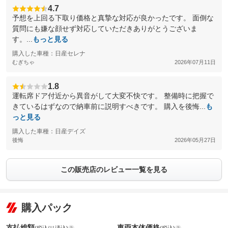
4.7
予想を上回る下取り価格と真摯な対応が良かったです。 面倒な
質問にも嫌な顔せず対応していただきありがとうございま
す。...
もっと見る
購入した車種：日産セレナ
むぎちゃ
2026年07月11日
1.8
運転席ドア付近から異音がして大変不快です。 整備時に把握で
きているはずなので納車前に説明すべきです。 購入を後悔...
も
っと見る
購入した車種：日産デイズ
後悔
2026年05月27日
この販売店のレビュー一覧を見る
購入パック
支払総額
車両本体価格
(税込/リ済込)
(税込)