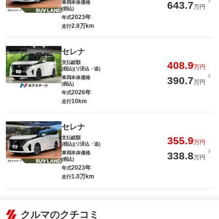
車両本体価格
643.7
万円
(税込)
2023年
年式
2.9万km
走行
セレナ
支払総額
408.9
万円
(税込)(リ済込・追)
車両本体価格
390.7
万円
(税込)
2026年
年式
10km
走行
セレナ
支払総額
355.9
万円
(税込)(リ済込・追)
車両本体価格
338.8
万円
(税込)
2023年
年式
1.0万km
走行
クルマのクチコミ