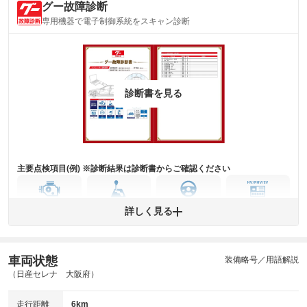
グー故障診断
内装
気になる汚れ等がない綺麗な室内を保っています。
専用機器で電子制御系統をスキャン診断
(内装状態)
主要機関に不具合はありません。
機関
詳細は鑑定書をご確認ください。
修復歴
診断書を見る
※グー鑑定は保証サービスではございません。購入時は必ず現車をご確認
下さい。
※実際にお渡しするコンディションチェックシートにつきましては、形式
および表示項目が異なる場合がございます。
※グー鑑定の評価はあくまでも記載している鑑定日の鑑定結果となりま
す。車両情報等の詳細は各販売店へお問い合わせ下さい。
主要点検項目(例) ※診断結果は診断書からご確認ください
エンジン
トランス
パワー
HV/PHV/EV
詳しく見る
ミッション
ステアリング
車両状態
ABS
エアーバッグ
先進安全装備
その他
装備略号／用語解説
（日産セレナ 大阪府）
※異常がある場合は主要点検項目が赤色になり、異常と表記されます。
※車に装備されていない項目は「-」と表記されます
走行距離
6km
※グー故障診断は保証サービスではございません。購入時は必ず現車をご