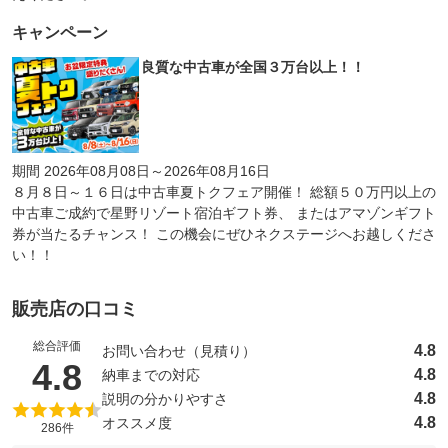
キャンペーン
良質な中古車が全国３万台以上！！
期間 2026年08月08日～2026年08月16日
８月８日～１６日は中古車夏トクフェア開催！ 総額５０万円以上の
中古車ご成約で星野リゾート宿泊ギフト券、 またはアマゾンギフト
券が当たるチャンス！ この機会にぜひネクステージへお越しくださ
い！！
販売店の口コミ
総合評価
4.8
お問い合わせ（見積り）
（5点満点中）
4.8
4.8
納車までの対応
4.8
説明の分かりやすさ
4.8
オススメ度
286件