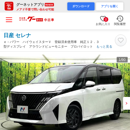
グーネットアプリ
RENEW
ダウンロード
アプリを開く
メアド不要で問い合わせ可能
0
お気に入り
閲覧履歴
日産 セレナ
ｅ－パワー ハイウェイスターＶ 登録済未使用車 純正１２．３
型ディスプレイ アラウンドビューモニター プロパイロット ハ
もっと見る
ンズフリー付両側電動スライド ブラインドスポットモニター リ
アオートエアコン ＥＴＣ 電動パーキングブレーキ（大阪府）
1
/90