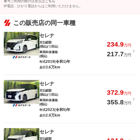
番号ご利用の際の注意点は
こちら
IP電話、ひかり電話からはご利用いただけません。
この販売店の同一車種
セレナ
支払総額
234.9
万円
(税込)(リ済込)
車両本体価格
217.7
万円
(税込)
2019(令和1)年
年式
3.6万km
走行
セレナ
支払総額
372.9
万円
(税込)(リ済込)
車両本体価格
355.8
万円
(税込)
2023(令和5)年
年式
2.9万km
走行
セレナ
支払総額