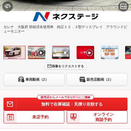
セレナ 大阪府 登録済未使用車 純正１２．３型ディスプレイ アラウンドビ
ューモニター
画像をリクエストする
車両動画（2）
販売店動画（2）
販売店からメールで
最短即日
にご連絡
無料で在庫確認・見積り依頼する
オンライン
来店予約
商談予約