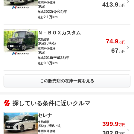
車両本体価格
413.9
万円
(税込)
2022(令和4)年
年式
2.1万km
走行
Ｎ－ＢＯＸカスタム
支払総額
74.9
万円
(税込)(リ済込)
車両本体価格
67
万円
(税込)
2016(平成28)年
年式
9.3万km
走行
この販売店の在庫一覧を見る
探している条件に近いクルマ
セレナ
支払総額
399.9
万円
(税込)(リ済込・追)
車両本体価格
382.8