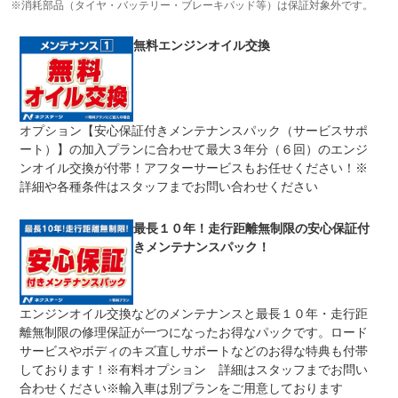
おける主要項目を無償修理（または交換）いたします。
※消耗部品（タイヤ・バッテリー・ブレーキパッド等）は保証対象外です。
修理回数
無制限
無料エンジンオイル交換
車両本体価格
期間中は何度でも修理可能！修理金額は車両本体価格の１
上限金額
００％までしっかり保証します。車両本体価格５０万円以
下の場合は５０万円まで保証します。
オプション【安心保証付きメンテナンスパック（サービスサポ
無し
ート）】の加入プランに合わせて最大３年分（６回）のエンジ
免責金
保証修理の対象となる場合は、お客様の費用負担は一切ご
ざいません。
ンオイル交換が付帯！アフターサービスもお任せください！※
詳細や各種条件はスタッフまでお問い合わせください
全国のネクステージで受付可能！ご遠方でネクステージに
保証修理
持ち込めないお客様も保証修理はお受け頂けます。詳細
受付先
は、スタッフまでお気軽にお尋ねください。
最長１０年！走行距離無制限の安心保証付
きメンテナンスパック！
法定整備
整備無 車両状態については販売店にご確認ください
法定整備
-
について
エンジンオイル交換などのメンテナンスと最長１０年・走行距
離無制限の修理保証が一つになったお得なパックです。ロード
サービスやボディのキズ直しサポートなどのお得な特典も付帯
しております！※有料オプション 詳細はスタッフまでお問い
合わせください※輸入車は別プランをご用意しております