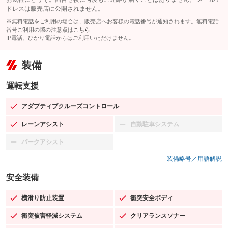
ドレスは販売店に公開されません。
※無料電話をご利用の場合は、販売店へお客様の電話番号が通知されます。無料電話
番号ご利用の際の注意点は
こちら
IP電話、ひかり電話からはご利用いただけません。
装備
運転支援
アダプティブクルーズコントロール
：装備あり
レーンアシスト
自動駐車システム
：装備あり
：装備なし
パークアシスト
：装備なし
装備略号／用語解説
安全装備
横滑り防止装置
衝突安全ボディ
：装備あり
：装備あり
衝突被害軽減システム
クリアランスソナー
：装備あり
：装備あり