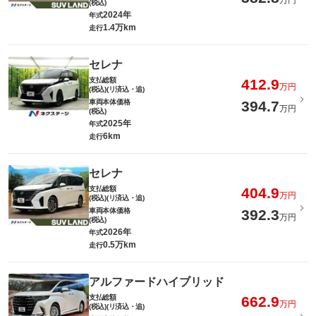
万円
(税込)
2024年
年式
1.4万km
走行
セレナ
支払総額
412.9
万円
(税込)(リ済込・追)
車両本体価格
394.7
万円
(税込)
2025年
年式
6km
走行
セレナ
支払総額
404.9
万円
(税込)(リ済込・追)
車両本体価格
392.3
万円
(税込)
2026年
年式
0.5万km
走行
アルファードハイブリッド
支払総額
662.9
万円
(税込)(リ済込・追)