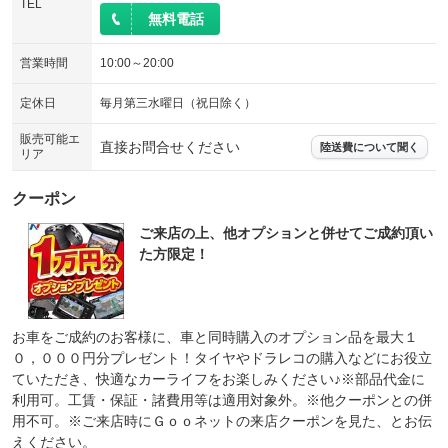
TEL
無料電話
営業時間
10:00～20:00
定休日
毎月第三水曜日（祝日除く）
販売可能エ
直接お問合せください
陸送費について聞く
リア
クーポン
ご来店の上、他オプションと併せてご成約頂い
た方限定！
お車をご成約のお客様に、車と同時購入のオプション品を最大１
０，０００円分プレゼント！タイヤやドラレコの購入などにお役立
ていただき、快適なカーライフをお楽しみください♪※部品代金に
利用可。工賃・保証・諸費用等は適用対象外。※他クーポンとの併
用不可。※ご来店時にＧｏｏネットの来店クーポンを見た、とお伝
えください。