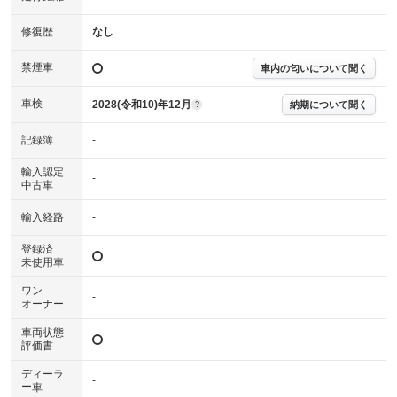
確認下さい。
※実際にお渡しする故障診断書につきましては、形式および表示項目が異
修復歴
なし
なる場合がございます。
※グー故障診断書はあくまでも実施時点での診断結果となります。将来に
禁煙車
車内の匂いについて聞く
わたり車両状態を担保するものではありませんので、車両情報等の詳細は
各販売店へお問い合わせ下さい。
車検
2028(令和10)年12月
納期について聞く
?
記録簿
-
輸入認定
-
中古車
輸入経路
-
登録済
未使用車
ワン
-
オーナー
車両状態
評価書
ディーラ
-
ー車