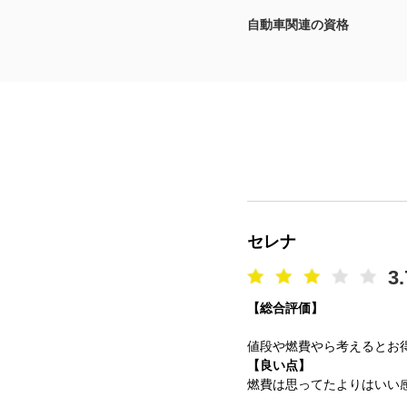
自動車関連の資格
マガジン
車カタログ
自動車ローン
保険
レビュー
セレナ
価格相場
3.
【総合評価】
教習所
値段や燃費やら考えるとお
用語集
【良い点】
燃費は思ってたよりはいい