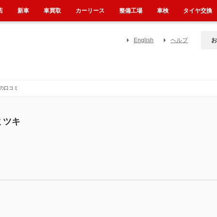
店
新車
車買取
カーリース
整備工場
車検
タイヤ交換
English
ヘルプ
お
の口コミ
ミツキ