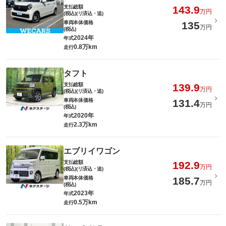
支払総額
143.9
万円
(税込)(リ済込・追)
車両本体価格
135
万円
(税込)
2024年
年式
0.8万km
走行
タフト
支払総額
139.9
万円
(税込)(リ済込・追)
車両本体価格
131.4
万円
(税込)
2020年
年式
2.3万km
走行
エブリイワゴン
支払総額
192.9
万円
(税込)(リ済込・追)
車両本体価格
185.7
万円
(税込)
2023年
年式
0.5万km
走行