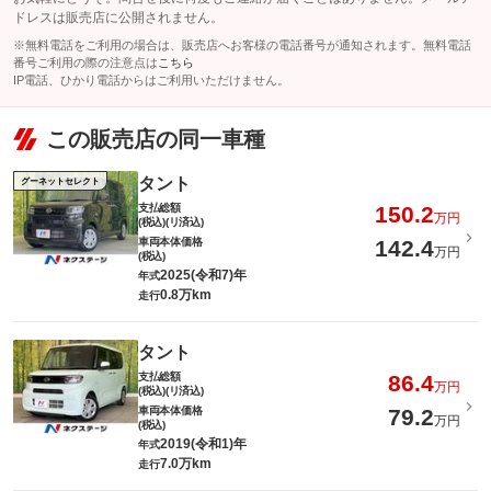
ドレスは販売店に公開されません。
※無料電話をご利用の場合は、販売店へお客様の電話番号が通知されます。無料電話
番号ご利用の際の注意点は
こちら
IP電話、ひかり電話からはご利用いただけません。
この販売店の同一車種
タント
グーネットセレクト
支払総額
150.2
万円
(税込)(リ済込)
車両本体価格
142.4
万円
(税込)
2025(令和7)年
年式
0.8万km
走行
タント
支払総額
86.4
万円
(税込)(リ済込)
車両本体価格
79.2
万円
(税込)
2019(令和1)年
年式
7.0万km
走行