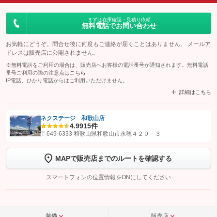
まずは在庫確認・見積り依頼
無料電話でお問い合わせ
お気軽にどうぞ。問合せ後に何度もご連絡が届くことはありません。 メールア
ドレスは販売店に公開されません。
※無料電話をご利用の場合は、販売店へお客様の電話番号が通知されます。無料電話
番号ご利用の際の注意点は
こちら
IP電話、ひかり電話からはご利用いただけません。
詳細はこちら
ネクステージ 和歌山店
4.9
915件
【STEP1】
認証画面でグーネットを友だち追加してから「許可する」ボタンを押
〒649-6333 和歌山県和歌山市永穂４２０－３
します
MAPで販売店までのルートを確認する
【STEP2】
トーク画面で
ボタンをタップして問い合わせを
完了してください。
スマートフォンの位置情報をONにしてください
こちら
装備
販売店