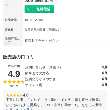
0078-6044-6176
TEL
無料電話
営業時間
10:00～20:00
定休日
毎月第三水曜日（祝日除く）
販売可能エ
直接お問合せください
リア
販売店の口コミ
総合評価
4.8
お問い合わせ（見積り）
（5点満点中）
4.9
4.9
納車までの対応
4.9
説明の分かりやすさ
4.9
オススメ度
915件
4.8
丁寧に説明してくれて、中古車の中でも少し傷を直せば綺麗に
なるものを安く提案してくれて非常に助かった。もちろん新車