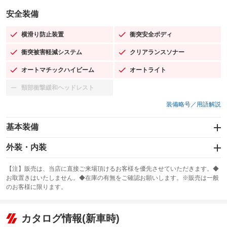
安全装備
横滑り防止装置
衝突安全ボディ
：装備あり
：装備あり
衝突被害軽減システム
クリアランスソナー
：装備あり
：装備あり
オートマチックハイビーム
オートライト
：装備あり
：装備あり
頸部衝撃緩和ヘッドレスト
：装備なし
装備略号／用語解説
基本装備
エアバッグ：運転席/助手席/サイド
外装・内装
：装備あり
スライドドア：両面電動
カーナビ：メモリーナビ他
：装備あり
：装備あり
【注】販売は、当店に直接ご来場頂けるお客様を優先させていただきます。◆
お取置きはいたしません。◆在庫の有無をご確認お願いします。※販売は一般
サンルーフ
ABS
TV：ワンセグ
：装備なし
：装備あり
：装備あり
のお客様に限ります。
エアコン
Wエアコン
オーディオ：CDまたはCDチェンジャー／ミュージックプレイヤー接続
：装備あり
：装備なし
：装備あり
可
リフトアップ
パワーステアリング
カタログ情報(新車時)
：装備なし
：装備あり
ビジュアル：-／DVD再生
：装備あり