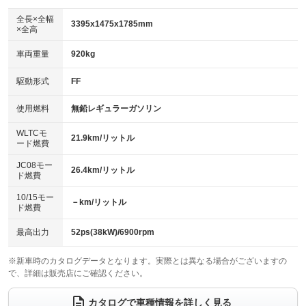
ダウンヒルアシストコントロール
：装備なし
アルミホイール：14インチ
全長×全幅
：装備あり
3395x1475x1785mm
×全高
パワーウィンドウ
盗難防止システム
：装備あり
：装備あり
革シート
ハーフレザーシート
：装備なし
：装備なし
車両重量
920kg
アイドリングストップ
ドライブレコーダー
：装備あり
：装備あり
キーレス
LEDヘッドランプ
：装備あり
：装備あり
USB入力端子
Bluetooth接続
駆動形式
FF
：装備なし
：装備あり
HID(キセノンライト)
ポータブルナビ
：装備なし
：装備なし
100V電源
クリーンディーゼル
使用燃料
無鉛レギュラーガソリン
：装備なし
：装備なし
バックカメラ
ETC
：装備あり
：装備なし
センターデフロック
：装備なし
WLTCモ
エアロ
スマートキー
21.9km/リットル
：装備なし
：装備あり
ード燃費
レンタカーアップ
展示・試乗車
：装備なし
：装備なし
ローダウン
ランフラットタイヤ
：装備なし
：装備なし
JC08モー
26.4km/リットル
ド燃費
電動格納ミラー
：装備あり
パワーシート
3列シート
：装備なし
：装備なし
10/15モー
装備略号／用語解説
－km/リットル
ド燃費
ベンチシート
フルフラットシート
：装備なし
：装備なし
チップアップシート
オットマン
最高出力
52ps(38kW)/6900rpm
：装備なし
：装備なし
電動格納サードシート
シートヒーター
：装備なし
：装備あり
※新車時のカタログデータとなります。実際とは異なる場合がございますの
で、詳細は販売店にご確認ください。
ウォークスルー
後席モニター
：装備なし
：装備なし
カタログで車種情報を詳しく見る
電動リアゲート
フロントカメラ