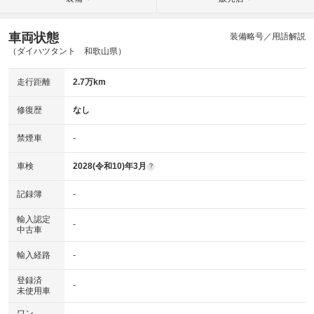
車両状態
装備略号／用語解説
（ダイハツタント 和歌山県）
走行距離
2.7万km
修復歴
なし
禁煙車
-
車検
2028(令和10)年3月
?
記録簿
-
輸入認定
-
中古車
輸入経路
-
登録済
-
未使用車
ワン