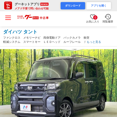
グーネットアプリ
RENEW
ダウンロード
アプリを開く
メアド不要で問い合わせ可能
0
お気に入り
閲覧履歴
ダイハツ タント
ファンクロス メモリーナビ 両側電動ドア バックカメラ 衝突
軽減システム スマートキー ＬＥＤヘッド ルーフレール ドラ
もっと見る
レコ コーナーセンサー 純正１４インチアルミ シートヒーター
（和歌山県）