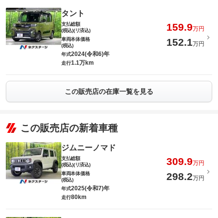
タント
支払総額
159.9
万円
(税込)(リ済込)
車両本体価格
152.1
万円
(税込)
2024(令和6)年
年式
1.1万km
走行
この販売店の在庫一覧を見る
この販売店の新着車種
ジムニーノマド
支払総額
309.9
万円
(税込)(リ済込)
車両本体価格
298.2
万円
(税込)
2025(令和7)年
年式
80km
走行