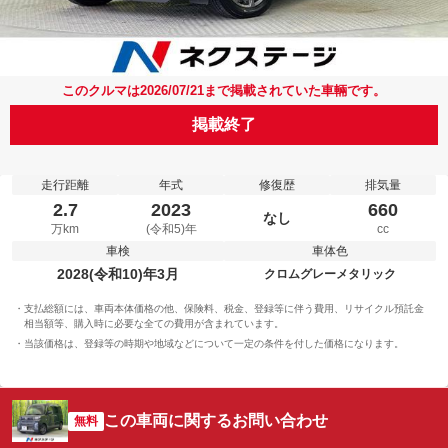
このクルマは2026/07/21まで掲載されていた車輛です。
掲載終了
走行距離
年式
修復歴
排気量
2.7
2023
660
なし
万km
(令和5)年
cc
車検
車体色
2028(令和10)年3月
クロムグレーメタリック
支払総額には、車両本体価格の他、保険料、税金、登録等に伴う費用、リサイクル預託金
相当額等、購入時に必要な全ての費用が含まれています。
当該価格は、登録等の時期や地域などについて一定の条件を付した価格になります。
この車両に関するお問い合わせ
無料