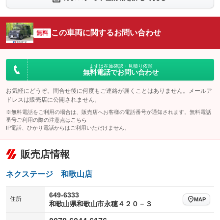
：装備なし
：装備なし
シートエアコン
全周囲カメラ
：装備なし
：装備なし
この車両に関するお問い合わせ
サイドカメラ
無料
ルーフレール
：装備なし
：装備あり
エアサスペンション
ヘッドライトウォッシャー
：装備なし
：装備なし
装備略号／用語解説
まずは在庫確認・見積り依頼
無料電話でお問い合わせ
お気軽にどうぞ。問合せ後に何度もご連絡が届くことはありません。メールア
ドレスは販売店に公開されません。
※無料電話をご利用の場合は、販売店へお客様の電話番号が通知されます。無料電話
番号ご利用の際の注意点は
こちら
IP電話、ひかり電話からはご利用いただけません。
販売店情報
ネクステージ 和歌山店
649-6333
住所
MAP
和歌山県和歌山市永穂４２０－３