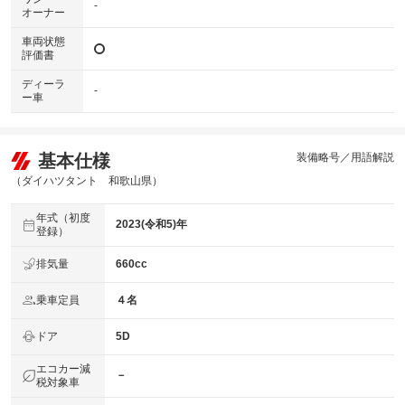
-
オーナー
車両状態
評価書
ディーラ
-
ー車
基本仕様
装備略号／用語解説
（ダイハツタント 和歌山県）
年式（初度
2023(令和5)年
登録）
排気量
660cc
乗車定員
４名
ドア
5D
エコカー減
－
税対象車