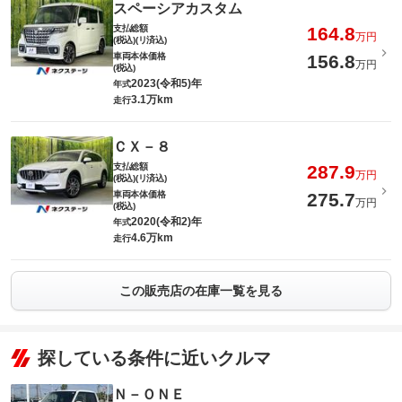
スペーシアカスタム
支払総額
164.8
万円
(税込)(リ済込)
車両本体価格
156.8
万円
(税込)
2023(令和5)年
年式
3.1万km
走行
ＣＸ－８
支払総額
287.9
万円
(税込)(リ済込)
車両本体価格
275.7
万円
(税込)
2020(令和2)年
年式
4.6万km
走行
この販売店の在庫一覧を見る
探している条件に近いクルマ
Ｎ－ＯＮＥ