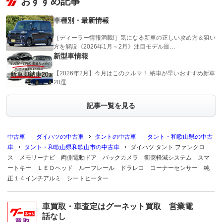
おすすめ記事
車種別・最新情報
［ディーラー情報満載!］気になる新車の正しい攻め方＆狙い
方を解説《2026年1月～2月》注目モデル最…
新型車情報
【2026年2月】今月はこのクルマ！ 納車が早いおすすめ新車
20選
記事一覧を見る
中古車
ダイハツの中古車
タントの中古車
タント・和歌山県の中古
車
タント・和歌山県和歌山市の中古車
ダイハツ タント ファンクロ
ス メモリーナビ 両側電動ドア バックカメラ 衝突軽減システム スマ
ートキー ＬＥＤヘッド ルーフレール ドラレコ コーナーセンサー 純
正１４インチアルミ シートヒーター
車買取・車査定はグーネット買取 営業電
話なし