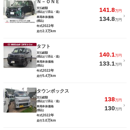
Ｎ－ＯＮＥ
支払総額
141.8
万円
(税込)(リ済込・追)
車両本体価格
134.8
万円
(税込)
2022年
年式
2.3万km
走行
タフト
支払総額
140.1
万円
(税込)(リ済込・追)
車両本体価格
133.1
万円
(税込)
2022年
年式
5.4万km
走行
タウンボックス
支払総額
138
万円
(税込)(リ済込・追)
車両本体価格
130
万円
(税込)
2022年
年式
3.0万km
走行