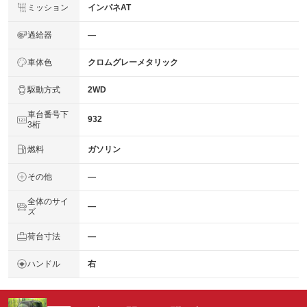
ミッション
インパネAT
過給器
―
車体色
クロムグレーメタリック
駆動方式
2WD
車台番号下
932
3桁
燃料
ガソリン
その他
―
全体のサイ
―
ズ
荷台寸法
―
ハンドル
右