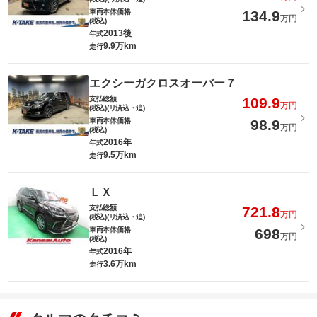
車両本体価格
134.9
万円
(税込)
2013後
年式
9.9万km
走行
エクシーガクロスオーバー７
支払総額
109.9
万円
(税込)(リ済込・追)
車両本体価格
98.9
万円
(税込)
2016年
年式
9.5万km
走行
ＬＸ
支払総額
721.8
万円
(税込)(リ済込・追)
車両本体価格
698
万円
(税込)
2016年
年式
3.6万km
走行