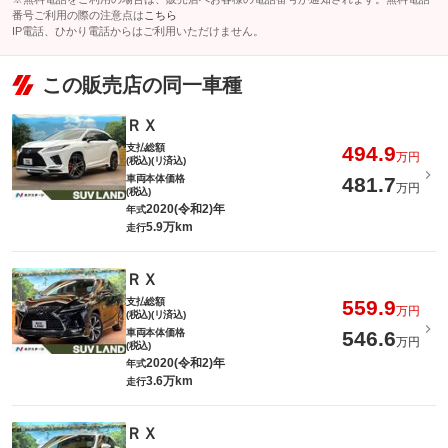
番号ご利用の際の注意点は
こちら
IP電話、ひかり電話からはご利用いただけません。
この販売店の同一車種
ＲＸ
支払総額
494.9
万円
(税込)(リ済込)
車両本体価格
481.7
万円
(税込)
2020(令和2)年
年式
5.9万km
走行
ＲＸ
支払総額
559.9
万円
(税込)(リ済込)
車両本体価格
546.6
万円
(税込)
2020(令和2)年
年式
3.6万km
走行
ＲＸ