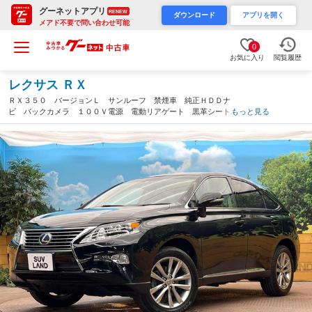
グーネットアプリ
RENEW
ダウンロード
アプリを開く
メアド不要で問い合わせ可能
0
お気に入り
閲覧履歴
レクサス ＲＸ
ＲＸ３５０ バージョンＬ サンルーフ 禁煙車 純正ＨＤＤナ
ビ バックカメラ １００Ｖ電源 電動リアゲート 黒革シート
もっと見る
シートエアコン ドラレコ ＨＩＤヘッド メモリーシート ＥＴ
Ｃ 純正１８インチアルミ（大阪府）