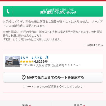
まずは在庫確認・見積り依頼
無料電話でお問い合わせ
お気軽にどうぞ。問合せ後に何度もご連絡が届くことはありません。 メールア
ドレスは販売店に公開されません。
※無料電話をご利用の場合は、販売店へお客様の電話番号が通知されます。無料電話
番号ご利用の際の注意点は
こちら
IP電話、ひかり電話からはご利用いただけません。
詳細はこちら
ＳＵＶ ＬＡＮＤ 堺
4.6
252件
【STEP1】
認証画面でグーネットを友だち追加してから「許可する」ボタンを押
〒591-8022 大阪府堺市北区金岡町２８１５－１
します
MAPで販売店までのルートを確認する
【STEP2】
トーク画面で
ボタンをタップして問い合わせを
完了してください。
スマートフォンの位置情報をONにしてください
こちら
装備
販売店