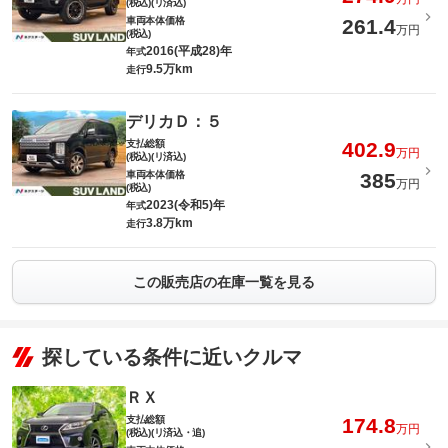
(税込)(リ済込)
車両本体価格
261.4
万円
(税込)
2016(平成28)年
年式
9.5万km
走行
デリカＤ：５
支払総額
402.9
万円
(税込)(リ済込)
車両本体価格
385
万円
(税込)
2023(令和5)年
年式
3.8万km
走行
この販売店の在庫一覧を見る
探している条件に近いクルマ
ＲＸ
支払総額
174.8
万円
(税込)(リ済込・追)