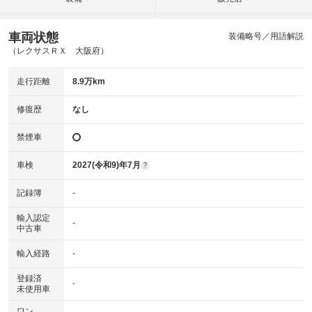
車両状態
装備略号／用語解説
（レクサスＲＸ 大阪府）
走行距離
8.9万km
修復歴
なし
禁煙車
車検
2027(令和9)年7月
?
記録簿
-
輸入認定
-
中古車
輸入経路
-
登録済
-
未使用車
ワン