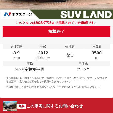
このクルマは2026/07/28まで掲載されていた車輛です。
掲載終了
走行距離
年式
修復歴
排気量
8.9
2012
3500
なし
万km
(平成24)年
cc
車検
車体色
2027(令和9)年7月
ブラック
支払総額には、車両本体価格の他、保険料、税金、登録等に伴う費用、リサイクル預託金
相当額等、購入時に必要な全ての費用が含まれています。
当該価格は、登録等の時期や地域などについて一定の条件を付した価格になります。
この車両に関するお問い合わせ
無料