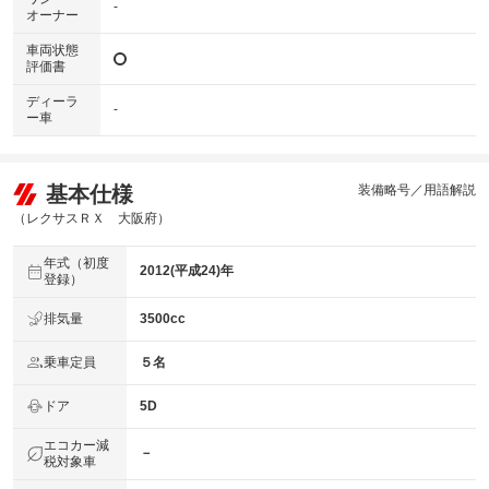
-
オーナー
車両状態
評価書
ディーラ
-
ー車
基本仕様
装備略号／用語解説
（レクサスＲＸ 大阪府）
年式（初度
2012(平成24)年
登録）
排気量
3500cc
乗車定員
５名
ドア
5D
エコカー減
－
税対象車