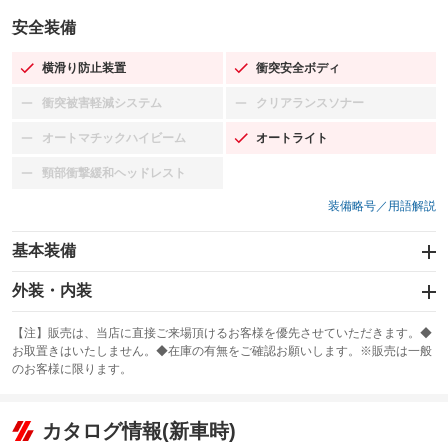
安全装備
横滑り防止装置
衝突安全ボディ
：装備あり
：装備あり
衝突被害軽減システム
クリアランスソナー
：装備なし
：装備なし
オートマチックハイビーム
オートライト
：装備なし
：装備あり
頸部衝撃緩和ヘッドレスト
：装備なし
装備略号／用語解説
基本装備
エアバッグ：運転席/助手席/サイド
外装・内装
：装備あり
スライドドア
カーナビ：メモリーナビ他
：装備なし
：装備あり
【注】販売は、当店に直接ご来場頂けるお客様を優先させていただきます。◆
お取置きはいたしません。◆在庫の有無をご確認お願いします。※販売は一般
サンルーフ
ABS
TV：フルセグ
：装備あり
：装備あり
：装備あり
のお客様に限ります。
エアコン
Wエアコン
オーディオ：CDまたはCDチェンジャー／ミュージックプレイヤー接続
：装備あり
：装備なし
：装備あり
可／ミュージックサーバー
リフトアップ
パワーステアリング
カタログ情報(新車時)
：装備なし
：装備あり
ビジュアル
：装備なし