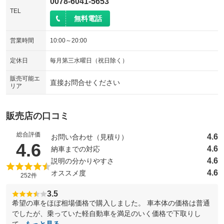
0078-6041-5653
TEL
無料電話
営業時間
10:00～20:00
定休日
毎月第三水曜日（祝日除く）
販売可能エ
直接お問合せください
リア
販売店の口コミ
総合評価
4.6
お問い合わせ（見積り）
（5点満点中）
4.6
4.6
納車までの対応
4.6
説明の分かりやすさ
4.6
オススメ度
252件
3.5
希望の車をほぼ相場価格で購入しました。 車本体の価格は普通
でしたが、乗っていた軽自動車を満足のいく価格で下取りし