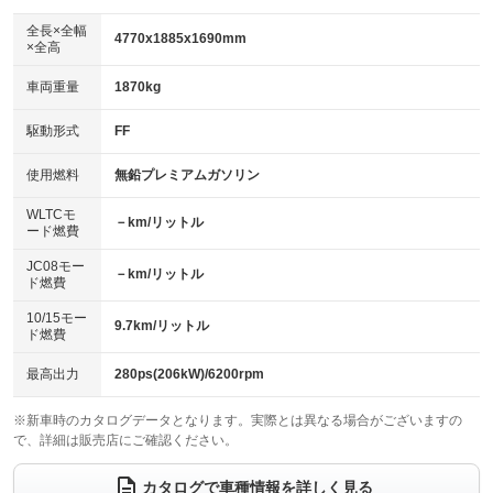
ダウンヒルアシストコントロール
：装備なし
アルミホイール：18インチ
全長×全幅
：装備あり
4770x1885x1690mm
×全高
パワーウィンドウ
盗難防止システム
：装備あり
：装備あり
革シート
ハーフレザーシート
：装備あり
：装備なし
車両重量
1870kg
アイドリングストップ
ドライブレコーダー
：装備なし
：装備あり
キーレス
LEDヘッドランプ
：装備あり
：装備なし
USB入力端子
Bluetooth接続
駆動形式
FF
：装備あり
：装備あり
HID(キセノンライト)
ポータブルナビ
：装備あり
：装備なし
100V電源
クリーンディーゼル
使用燃料
無鉛プレミアムガソリン
：装備あり
：装備なし
バックカメラ
ETC
：装備あり
：装備あり
センターデフロック
：装備なし
WLTCモ
エアロ
スマートキー
－km/リットル
：装備なし
：装備あり
ード燃費
レンタカーアップ
展示・試乗車
：装備なし
：装備なし
ローダウン
ランフラットタイヤ
：装備なし
：装備なし
JC08モー
－km/リットル
ド燃費
電動格納ミラー
：装備あり
パワーシート
3列シート
：装備あり
：装備なし
10/15モー
装備略号／用語解説
9.7km/リットル
ド燃費
ベンチシート
フルフラットシート
：装備なし
：装備なし
チップアップシート
オットマン
最高出力
280ps(206kW)/6200rpm
：装備なし
：装備なし
電動格納サードシート
シートヒーター
：装備なし
：装備あり
※新車時のカタログデータとなります。実際とは異なる場合がございますの
で、詳細は販売店にご確認ください。
ウォークスルー
後席モニター
：装備なし
：装備なし
カタログで車種情報を詳しく見る
電動リアゲート
フロントカメラ