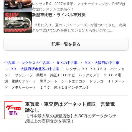
レクサスRX、2027年前半にマイナーチェンジか。PHEVは
次世代システムに換装へ！
新型車比較・ライバル車対決
6月に入り、夏のレジャーシーズンが近づいてきた。次期
クルマ選びでSUVを探しているひとも多いのでは…
記事一覧を見る
中古車
レクサスの中古車
ＲＸの中古車
ＲＸ・大阪府の中古車
ＲＸ・大阪府堺市北区の中古車
レクサス ＲＸ ＲＸ３５０ バージョ
ンＬ サンルーフ 禁煙車 純正ＨＤＤナビ バックカメラ １００Ｖ電
源 電動リアゲート 黒革シート シートエアコン ドラレコ ＨＩＤヘッ
ド メモリーシート ＥＴＣ 純正１８インチアルミ
車買取・車査定はグーネット買取 営業電
話なし
【日本最大級の加盟店数】約30万のデータから予
想以上の高額査定を実現！