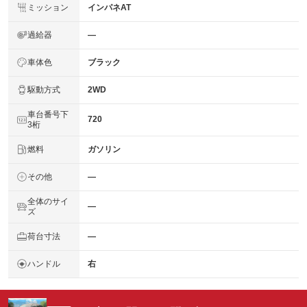
ミッション
インパネAT
過給器
―
車体色
ブラック
駆動方式
2WD
車台番号下
720
3桁
燃料
ガソリン
その他
―
全体のサイ
―
ズ
荷台寸法
―
ハンドル
右