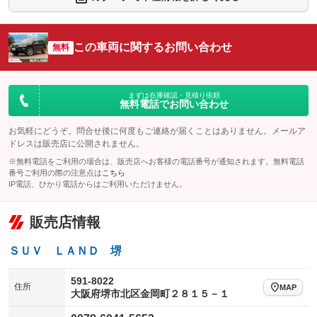
：装備あり
：装備なし
シートエアコン
全周囲カメラ
：装備あり
：装備なし
この車両に関するお問い合わせ
サイドカメラ
無料
ルーフレール
：装備なし
：装備なし
エアサスペンション
ヘッドライトウォッシャー
：装備なし
：装備あり
装備略号／用語解説
まずは在庫確認・見積り依頼
無料電話でお問い合わせ
お気軽にどうぞ。問合せ後に何度もご連絡が届くことはありません。メールア
ドレスは販売店に公開されません。
※無料電話をご利用の場合は、販売店へお客様の電話番号が通知されます。無料電話
番号ご利用の際の注意点は
こちら
IP電話、ひかり電話からはご利用いただけません。
販売店情報
ＳＵＶ ＬＡＮＤ 堺
591-8022
住所
MAP
大阪府堺市北区金岡町２８１５－１