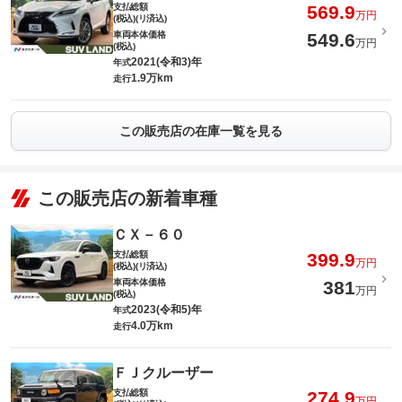
支払総額
569.9
万円
(税込)(リ済込)
車両本体価格
549.6
万円
(税込)
2021(令和3)年
年式
1.9万km
走行
この販売店の在庫一覧を見る
この販売店の新着車種
ＣＸ－６０
支払総額
399.9
万円
(税込)(リ済込)
車両本体価格
381
万円
(税込)
2023(令和5)年
年式
4.0万km
走行
ＦＪクルーザー
支払総額
274.9
万円