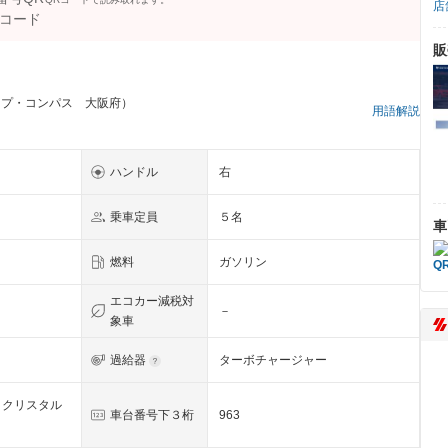
店
販
ープ・コンパス 大阪府）
用語解説
ハンドル
右
乗車定員
５名
車
燃料
ガソリン
エコカー減税対
－
象車
過給器
ターボチャージャー
ククリスタル
車台番号下３桁
963