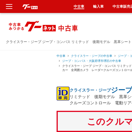
中古車
輸入車
中古車販売
新車
中古車
クライスラー・ジープ ジープ・コンパス リミテッド 後期モデル 黒革シー
輸入車
中古車
クライスラー・ジープの中古車
ジープ・
ジープ・コンパス・大阪府堺市堺区の中古車
クライスラー・ジープ ジープ・コンパス リミテッ
クルマ買取
カー 全周囲カメラ レーダークルーズコントロー
カーリース
ジー
クライスラー・ジープ
リミテッド 後期モデル 黒革シ
タイヤ交換
クルーズコントロール 電動リア
整備工場
このクルマ
車検