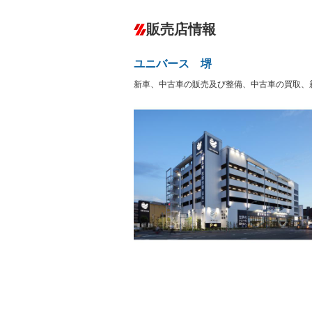
カーナビ：HDDナビ
ダウンヒルアシストコントロール
販売店情報
オーディオ：ミュージックプレイヤー接
盗難防止システム
アイドリ
ヘッドライトウォッシャ
革シート
－
ユニバース 堺
ー
Bluetooth接続
100V電源
－
新車、中古車の販売及び整備、中古車の買取、
LEDヘッドランプ
HID(キ
－
レンタカーアップ
展示・試
－
－
ETC
エアロ
－
ランフラットタイヤ
パワーシ
－
フルフラットシート
チップア
－
－
シートヒーター
ウォーク
－
フロントカメラ
シートエ
－
ルーフレール
エアサス
－
－