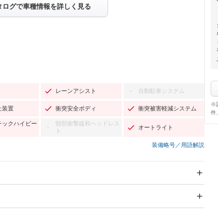
タログで車種情報を詳しく見る
レーンアシスト
自動駐車システム
－
※
止装置
衝突安全ボディ
衝突被害軽減システム
件
チックハイビー
頸部衝撃緩和ヘッドレス
オートライト
－
ト
装備略号／用語解説
スライドドア
サンルーフ
－
－
Wエアコン
リフトアップ
－
－