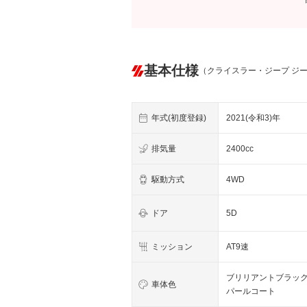
基本仕様
（クライスラー・ジープ ジ
年式(初度登録)
2021(令和3)年
排気量
2400cc
駆動方式
4WD
ドア
5D
ミッション
AT9速
ブリリアントブラッ
車体色
パールコート