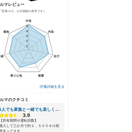
ルマレビュー
「普通=3.0」が評価軸の基準です）
外装
外装
5
5
4
4
価格
価格
内装
内装
3
3
2
2
1
1
装備
装備
走行
走行
乗り心地
乗り心地
燃費
燃費
評価詳細を見る
ルマのクチコミ
1人でも家族と一緒でも楽しく乗れる車。
3.9
【所有期間や運転回数】
購入して三か月で約２，５００キロ程
度走ってます。