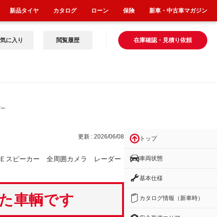
新品タイヤ
カタログ
ローン
保険
新車・中古車マガジン
気に入り
閲覧履歴
在庫確認・見積り依頼
ピー
更新 : 2026/06/08
トップ
車両状態
Ｅスピーカー 全周囲カメラ レーダー
基本仕様
いた車輌です
カタログ情報（新車時）