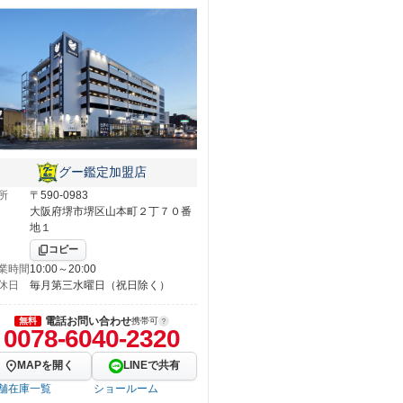
グー鑑定加盟店
所
〒590-0983
大阪府堺市堺区山本町２丁７０番
地１
コピー
業時間
10:00～20:00
休日
毎月第三水曜日（祝日除く）
電話お問い合わせ
無料
携帯可
0078-6040-2320
MAPを開く
LINEで共有
舗在庫一覧
ショールーム