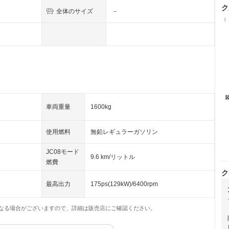
ク
全体のサイズ
－
（
車両重量
1600kg
使用燃料
無鉛レギュラーガソリン
JC08モード
9.6 km/リットル
燃費
ク
最高出力
175ps(129kW)/6400rpm
なる場合がございますので、詳細は販売店にご確認ください。