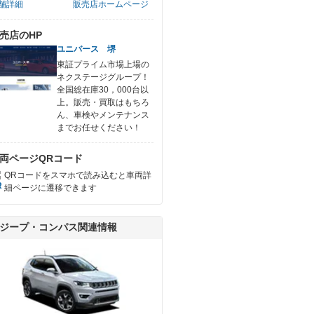
舗詳細
販売店ホームページ
売店のHP
ユニバース 堺
東証プライム市場上場の
ネクステージグループ！
全国総在庫30，000台以
上。販売・買取はもちろ
ん、車検やメンテナンス
までお任せください！
両ページQRコード
QRコードをスマホで読み込むと車両詳
細ページに遷移できます
ジープ・コンパス関連情報