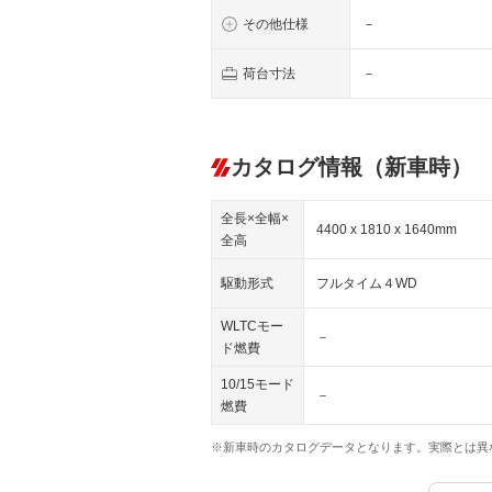
その他仕様
－
荷台寸法
－
カタログ情報（新車時）
全長×全幅×
4400 x 1810 x 1640mm
全高
駆動形式
フルタイム４WD
WLTCモー
－
ド燃費
10/15モード
－
燃費
※新車時のカタログデータとなります。実際とは異