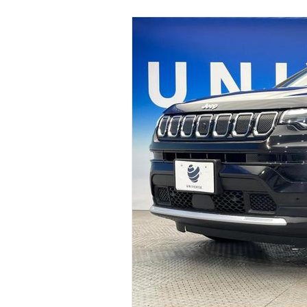
マガジン
車カタログ
自動車ローン
保険
レビュー
価格相場
教習所
用語集