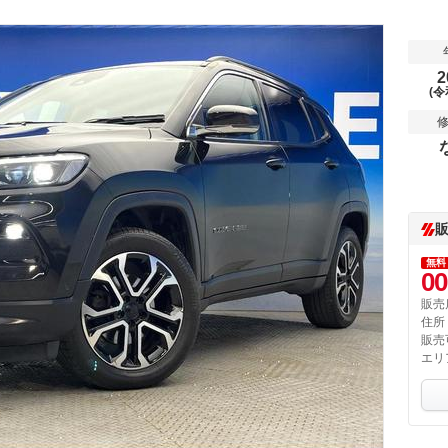
2
(令
無料
00
販売
住所
販売
エリ