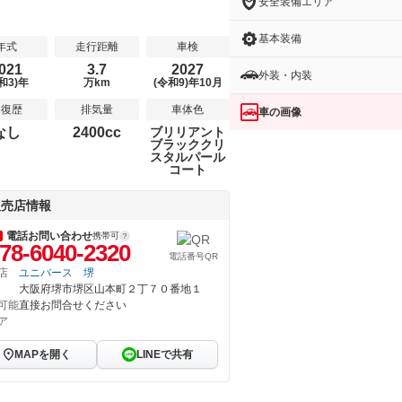
安全装備エリア
基本装備
年式
走行距離
車検
021
3.7
2027
外装・内装
和3)年
万km
(令和9)年10月
修復歴
排気量
車体色
車の画像
なし
2400cc
ブリリアント
ブラッククリ
スタルパール
コート
販売店情報
電話お問い合わせ
携帯可
78-6040-2320
電話番号QR
店
ユニバース 堺
大阪府堺市堺区山本町２丁７０番地１
可能
直接お問合せください
ア
MAPを開く
LINEで共有