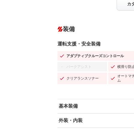
カ
装備
運転支援・安全装備
アダプティブクルーズコントロール
パークアシスト
横滑り防
－
オートマ
クリアランスソナー
ム
基本装備
外装・内装
エアバッグ：運転席/助手席/サイド
ABS
エアコン