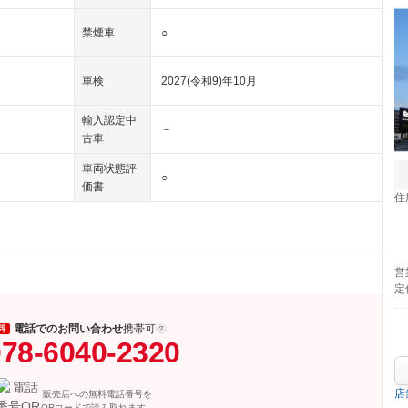
禁煙車
○
車検
2027(令和9)年10月
輸入認定中
－
古車
車両状態評
○
価書
住
営
定
電話でのお問い合わせ
携帯可
料
78-6040-2320
店
販売店への無料電話番号を
QRコードで読み取れます。