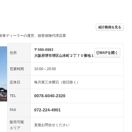
TV：フルセグ
パワーステアリング
パワーウィンドウ
アルミホイール：18イ
続可
－ビジュアル
－
ンチ
ングストップ
ドライブレコーダー
USB入力端子
ハーフレザーシート
キーレス
－
紹介動画を見る
クリーンディーゼル
センターデフロック
－
－
新車ディーラーの運営、損害保険代理店業
セノンライト)
ポータブルナビ
バックカメラ
－
乗車
電動格納ミラー
スマートキー
ローダウン
－
〒590-0983
MAPを開く
住所
装備略号／用語解説
大阪府堺市堺区山本町２丁７０番地１
ート
3列シート
ベンチシート
－
－
営業時間
10:00～20:00
ップシート
オットマン
電動格納サードシート
－
－
スルー
後席モニター
電動リアゲート
－
定休日
毎月第三水曜日（祝日除く）
アコン
全周囲カメラ
サイドカメラ
0078-6040-2320
TEL
ペンション
072-224-4901
FAX
装備略号／用語解説
販売可能
直接お問合せください
エリア