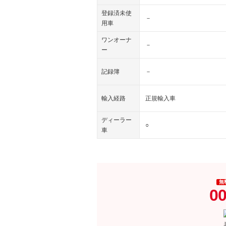
登録済未使
－
用車
ワンオーナ
－
ー
記録簿
－
輸入経路
正規輸入車
ディーラー
○
車
無
00