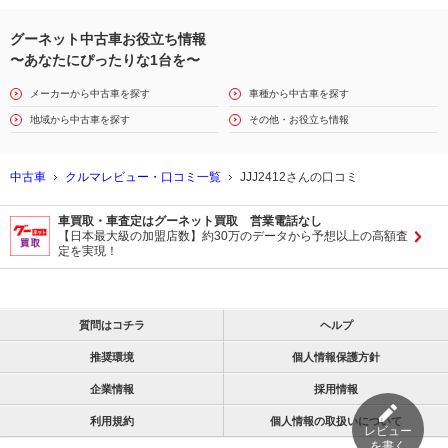
グーネット中古車お役立ち情報
〜あなたにぴったりな1台を〜
メーカーから中古車を探す
車種から中古車を探す
地域から中古車を探す
その他・お役立ち情報
中古車
クルマレビュー・口コミ一覧
JJJ2412さんの口コミ
車買取・車査定はグーネット買取 営業電話なし
【日本最大級の加盟店数】約30万のデータから予想以上の高額査
定を実現！
質問はコチラ
ヘルプ
推奨環境
個人情報保護方針
企業情報
採用情報
利用規約
個人情報の取扱いについて
レビュー
を書く