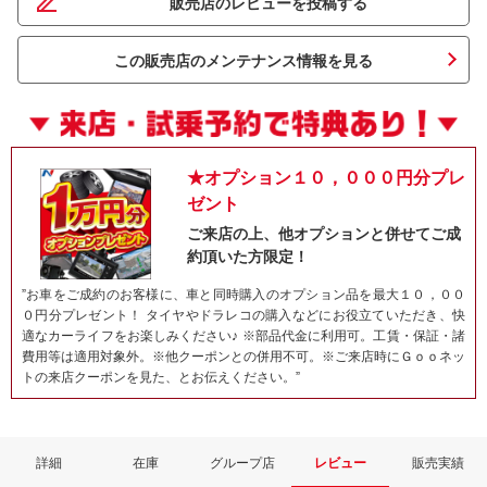
販売店のレビューを投稿する
この販売店のメンテナンス情報を見る
★オプション１０，０００円分プレ
ゼント
ご来店の上、他オプションと併せてご成
約頂いた方限定！
ネット予約でキャンペーンに応募しよ
”お車をご成約のお客様に、車と同時購入のオプション品を最大１０，００
０円分プレゼント！ タイヤやドラレコの購入などにお役立ていただき、快
適なカーライフをお楽しみください♪ ※部品代金に利用可。工賃・保証・諸
費用等は適用対象外。※他クーポンとの併用不可。※ご来店時にＧｏｏネッ
トの来店クーポンを見た、とお伝えください。”
詳細
在庫
グループ店
レビュー
販売実績