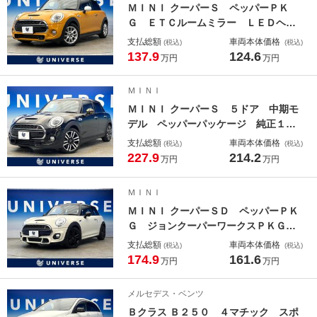
ＭＩＮＩ クーパーＳ ペッパーＰＫ
Ｇ ＥＴＣルームミラー ＬＥＤヘッ
ド ３ドア ＨＤＤナビ デュアルオ
支払総額
車両本体価格
(税込)
(税込)
ートエアコン アイドリングストッ
137.9
124.6
万円
万円
プ ｂｌｕｅｔｏｏｔｈ再生 禁煙
車 純正１６インチアルミ 横滑り防
ＭＩＮＩ
止装置
ＭＩＮＩ クーパーＳ ５ドア 中期モ
デル ペッパーパッケージ 純正１７
インチオプションアルミ レーダーク
支払総額
車両本体価格
(税込)
(税込)
ルーズコントロール レーンアシス
227.9
214.2
万円
万円
ト バックカメラ コーナーセンサ
ー デュアルオートエアコン ワンオ
ＭＩＮＩ
ーナー 禁煙車
ＭＩＮＩ クーパーＳＤ ペッパーＰＫ
Ｇ ジョンクーパーワークスＰＫＧ
３ドア バックカメラ デュアルオー
支払総額
車両本体価格
(税込)
(税込)
トエアコン クリアランスソナー Ｌ
174.9
161.6
万円
万円
ＥＤヘッド ＨＤＤナビ ｂｌｕｅｔ
ｏｏｔｈ再生 ＥＴＣ 禁煙車
メルセデス・ベンツ
Ｂクラス Ｂ２５０ ４マチック スポ