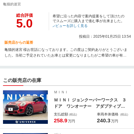
亀猫的迷宮
総合評価
希望に沿った内容で案内提案をして頂けたの
5.0
でスムーズに購入まで進む事が出来ました。
レビューを詳しく見る
投稿日：2025年01月25日 13:54
販売店からの返答
亀猫的迷宮 様お世話になっております。この度はご契約ありがとうございま
した。当初ご予定されていたお車とは変更になりましたがご希望の車が有っ
てよかったです。これからも末永いお付き合いをよろしくお願いいたしま
す。
この販売店の在庫
ＭＩＮＩ
ＭＩＮＩ ジョンクーパーワークス ３
ドア ワンオーナー アダプティブＬ
ＥＤ バックカメラ ハーフレザーシ
支払総額
車両本体価格
(税込)
(税込)
ート クルーズコントロール デュア
258.9
240.3
万円
万円
ルオートエアコン クリアランスソナ
ー 純正１８インチアルミ ｂｌｕｅ