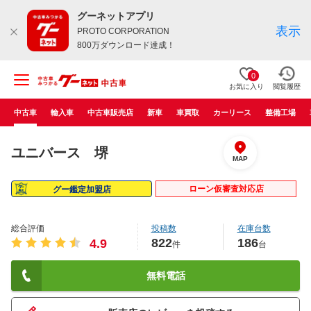
グーネットアプリ
表示
PROTO CORPORATION
800万ダウンロード達成！
0
お気に入り
閲覧履歴
中古車
輸入車
中古車販売店
新車
車買取
カーリース
整備工場
ユニバース 堺
MAP
ローン仮審査対応店
グー鑑定加盟店
総合評価
投稿数
在庫台数
822
186
4.9
件
台
無料電話