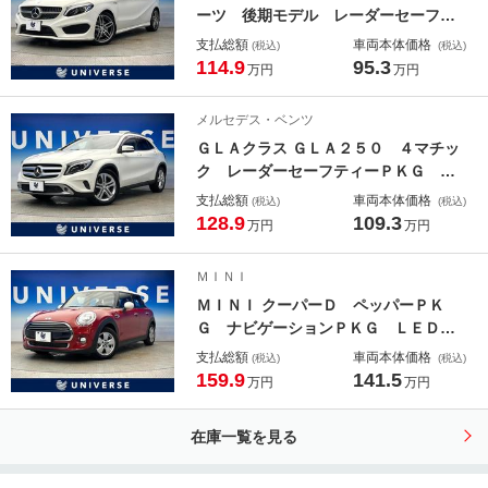
ーツ 後期モデル レーダーセーフテ
ィパッケージ アダプティブクルーズ
支払総額
車両本体価格
(税込)
(税込)
コントロール ブラインドスポット
114.9
95.3
万円
万円
ハーフレザーシート 前席パワーシー
ト 前席シートヒーター 純正１８イ
メルセデス・ベンツ
ンチアルミ ＬＥＤヘッドライト 禁
ＧＬＡクラス ＧＬＡ２５０ ４マチッ
煙
ク レーダーセーフティーＰＫＧ バ
リューパッケージプラス ハーフレザ
支払総額
車両本体価格
(税込)
(税込)
ーシート バックカメラ パワーバッ
128.9
109.3
万円
万円
クドア シートヒーター ＨＩＤヘッ
ド 純正１８インチアルミ ＨＤＤナ
ＭＩＮＩ
ビ ｂｌｕｅｔｏｏｔｈ 禁煙車
ＭＩＮＩ クーパーＤ ペッパーＰＫ
Ｇ ナビゲーションＰＫＧ ＬＥＤヘ
ッドライト／ＬＥＤフロントフォグラ
支払総額
車両本体価格
(税込)
(税込)
イト ドライビングアシスト ５ド
159.9
141.5
万円
万円
ア アダプティクルーズコントロー
ル バックカメラ クリアランスソナ
在庫一覧を見る
ー ＨＤＤナビ ＥＴＣ