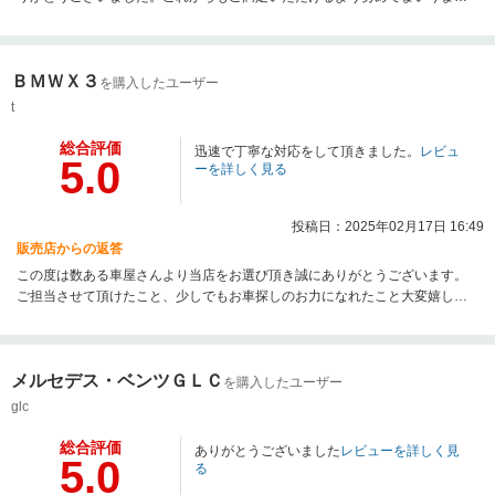
のでよろしくお願いいたします。
ＢＭＷＸ３
を購入したユーザー
t
総合評価
迅速で丁寧な対応をして頂きました。
レビュ
5.0
ーを詳しく見る
投稿日：2025年02月17日 16:49
販売店からの返答
この度は数ある車屋さんより当店をお選び頂き誠にありがとうございます。
ご担当させて頂けたこと、少しでもお車探しのお力になれたこと大変嬉しく
思っています。各種点検、車検、オイル交換等カーライフのお手伝いをさせ
て頂きます！今後も当店を何卒宜しくお願い致します。
メルセデス・ベンツＧＬＣ
を購入したユーザー
glc
総合評価
ありがとうございました
レビューを詳しく見
5.0
る