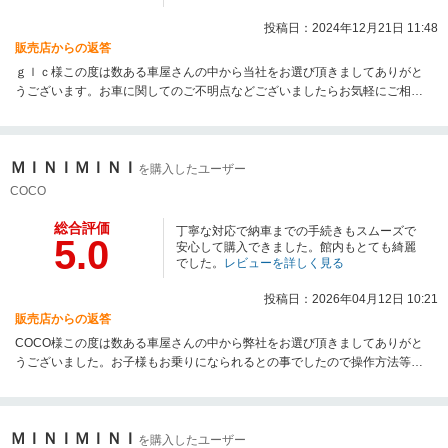
投稿日：2024年12月21日 11:48
販売店からの返答
ｇｌｃ様この度は数ある車屋さんの中から当社をお選び頂きましてありがと
うございます。お車に関してのご不明点などございましたらお気軽にご相談
頂ければと思います。今後ともどうぞよろしくお願い致します。
ＭＩＮＩＭＩＮＩ
を購入したユーザー
COCO
総合評価
丁寧な対応で納車までの手続きもスムーズで
5.0
安心して購入できました。館内もとても綺麗
でした。
レビューを詳しく見る
投稿日：2026年04月12日 10:21
販売店からの返答
COCO様この度は数ある車屋さんの中から弊社をお選び頂きましてありがと
うございました。お子様もお乗りになられるとの事でしたので操作方法等気
になる点がございましたらなんでもお気軽にご相談頂ければと思います。今
後ともどうぞよろしくお願い致します。
ＭＩＮＩＭＩＮＩ
を購入したユーザー