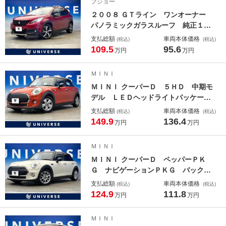
プジョー
ｔｏｏｔｈ再生 ＥＴＣ
２００８ ＧＴライン ワンオーナー
パノラミックガラスルーフ 純正１７
インチアルミ クルーズコントロー
支払総額
車両本体価格
(税込)
(税込)
ル ハーフレザーシート バックカメ
109.5
95.6
万円
万円
ラ デュアルオートエアコン ＬＥＤ
ヘッド ｂｌｕｅｔｏｏｔｈ再生 Ｅ
ＭＩＮＩ
ＴＣ 禁煙車
ＭＩＮＩ クーパーＤ ５ＨＤ 中期モ
デル ＬＥＤヘッドライトパッケー
ジ カメラ／パーキングアシストパッ
支払総額
車両本体価格
(税込)
(税込)
ケージ ペッパーパッケージ デュア
149.9
136.4
万円
万円
ルオートエアコン 純正ナビ バック
カメラ クリアランスソナー 純正１
ＭＩＮＩ
５インチＡＷ
ＭＩＮＩ クーパーＤ ペッパーＰＫ
Ｇ ナビゲーションＰＫＧ バックカ
メラ クリアランスソナー デュアル
支払総額
車両本体価格
(税込)
(税込)
オートエアコン ＬＥＤヘッド 純正
124.9
111.8
万円
万円
１６インチアルミ ＨＤＤナビ ｂｌ
ｕｅｔｏｏｔｈ再生 ＥＴＣ 禁煙車
ＭＩＮＩ