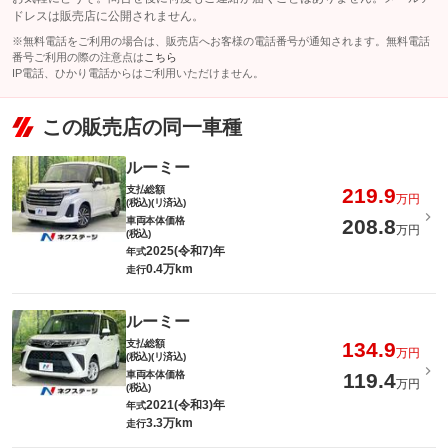
ドレスは販売店に公開されません。
※無料電話をご利用の場合は、販売店へお客様の電話番号が通知されます。無料電話
番号ご利用の際の注意点は
こちら
IP電話、ひかり電話からはご利用いただけません。
この販売店の同一車種
ルーミー
支払総額
219.9
万円
(税込)(リ済込)
車両本体価格
208.8
万円
(税込)
2025(令和7)年
年式
0.4万km
走行
ルーミー
支払総額
134.9
万円
(税込)(リ済込)
車両本体価格
119.4
万円
(税込)
2021(令和3)年
年式
3.3万km
走行