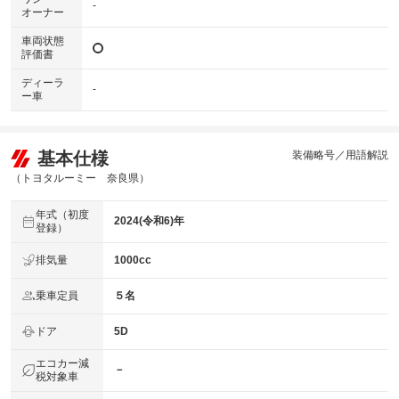
-
オーナー
車両状態
評価書
ディーラ
-
ー車
基本仕様
装備略号／用語解説
（トヨタルーミー 奈良県）
年式（初度
2024(令和6)年
登録）
排気量
1000cc
乗車定員
５名
ドア
5D
エコカー減
－
税対象車