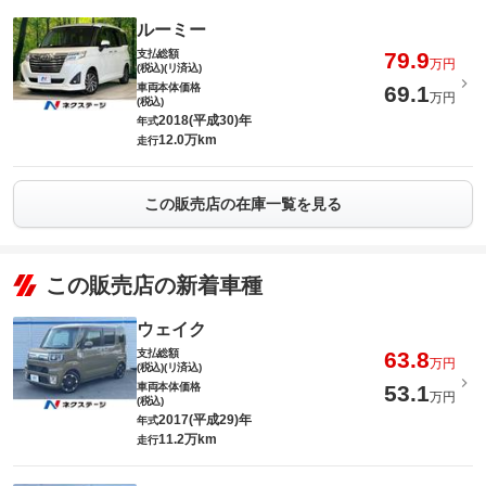
ルーミー
支払総額
79.9
万円
(税込)(リ済込)
車両本体価格
69.1
万円
(税込)
2018(平成30)年
年式
12.0万km
走行
この販売店の在庫一覧を見る
この販売店の新着車種
ウェイク
支払総額
63.8
万円
(税込)(リ済込)
車両本体価格
53.1
万円
(税込)
2017(平成29)年
年式
11.2万km
走行