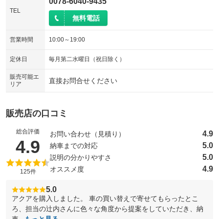
0078-6040-9435
TEL
無料電話
営業時間
10:00～19:00
定休日
毎月第二水曜日（祝日除く）
販売可能エ
直接お問合せください
リア
販売店の口コミ
総合評価
4.9
お問い合わせ（見積り）
（5点満点中）
4.9
5.0
納車までの対応
5.0
説明の分かりやすさ
4.9
オススメ度
125件
5.0
アクアを購入しました。 車の買い替えで寄せてもらったとこ
ろ、担当の辻内さんに色々な角度から提案をしていただき、納