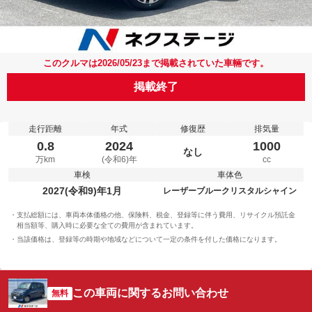
このクルマは2026/05/23まで掲載されていた車輛です。
掲載終了
走行距離
年式
修復歴
排気量
0.8
2024
1000
なし
万km
(令和6)年
cc
車検
車体色
2027(令和9)年1月
レーザーブルークリスタルシャイン
支払総額には、車両本体価格の他、保険料、税金、登録等に伴う費用、リサイクル預託金
相当額等、購入時に必要な全ての費用が含まれています。
当該価格は、登録等の時期や地域などについて一定の条件を付した価格になります。
この車両に関するお問い合わせ
無料