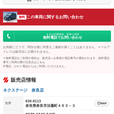
シートエアコン
全周囲カメラ
：装備なし
：装備なし
サイドカメラ
ルーフレール
この車両に関するお問い合わせ
：装備なし
無料
：装備なし
エアサスペンション
ヘッドライトウォッシャー
：装備なし
：装備なし
装備略号／用語解説
まずは在庫確認・見積り依頼
無料電話でお問い合わせ
お気軽にどうぞ。問合せ後に何度もご連絡が届くことはありません。メールア
ドレスは販売店に公開されません。
※無料電話をご利用の場合は、販売店へお客様の電話番号が通知されます。無料電話
番号ご利用の際の注意点は
こちら
IP電話、ひかり電話からはご利用いただけません。
販売店情報
ネクステージ 奈良店
630-8113
住所
MAP
奈良県奈良市法蓮町４６３－３