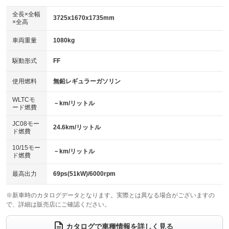
ダウンヒルアシストコントロール
アルミホイール：14インチ
：装備なし
：装備あり
全長×全幅
3725x1670x1735mm
×全高
パワーウィンドウ
盗難防止システム
革シート
ハーフレザーシート
：装備あり
：装備あり
：装備なし
：装備なし
車両重量
1080kg
アイドリングストップ
ドライブレコーダー
キーレス
LEDヘッドランプ
：装備あり
：装備あり
：装備あり
：装備あり
USB入力端子
Bluetooth接続
駆動形式
FF
HID(キセノンライト)
ポータブルナビ
：装備なし
：装備あり
：装備なし
：装備なし
100V電源
クリーンディーゼル
バックカメラ
ETC
使用燃料
無鉛レギュラーガソリン
：装備なし
：装備なし
：装備あり
：装備あり
センターデフロック
エアロ
スマートキー
：装備なし
WLTCモ
：装備なし
：装備あり
－km/リットル
ード燃費
レンタカーアップ
展示・試乗車
ローダウン
ランフラットタイヤ
：装備なし
：装備なし
：装備なし
：装備なし
JC08モー
24.6km/リットル
ド燃費
電動格納ミラー
パワーシート
3列シート
：装備あり
：装備なし
：装備なし
10/15モー
装備略号／用語解説
－km/リットル
ベンチシート
フルフラットシート
ド燃費
：装備なし
：装備なし
チップアップシート
オットマン
：装備なし
：装備なし
最高出力
69ps(51kW)/6000rpm
電動格納サードシート
シートヒーター
：装備なし
：装備なし
※新車時のカタログデータとなります。実際とは異なる場合がございますの
で、詳細は販売店にご確認ください。
ウォークスルー
後席モニター
：装備なし
：装備なし
電動リアゲート
フロントカメラ
カタログで車種情報を詳しく見る
：装備なし
：装備なし