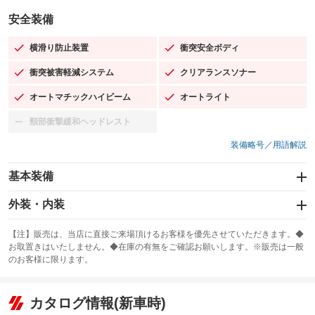
安全装備
横滑り防止装置
衝突安全ボディ
：装備あり
：装備あり
衝突被害軽減システム
クリアランスソナー
：装備あり
：装備あり
オートマチックハイビーム
オートライト
：装備あり
：装備あり
頸部衝撃緩和ヘッドレスト
：装備なし
装備略号／用語解説
基本装備
エアバッグ：運転席/助手席
外装・内装
：装備あり
スライドドア：両面電動
カーナビ：SDナビ
：装備あり
：装備あり
【注】販売は、当店に直接ご来場頂けるお客様を優先させていただきます。◆
お取置きはいたしません。◆在庫の有無をご確認お願いします。※販売は一般
サンルーフ
ABS
TV：フルセグ
：装備なし
：装備あり
：装備あり
のお客様に限ります。
エアコン
Wエアコン
オーディオ
：装備あり
：装備なし
：装備なし
リフトアップ
パワーステアリング
カタログ情報(新車時)
ビジュアル
：装備なし
：装備あり
：装備なし