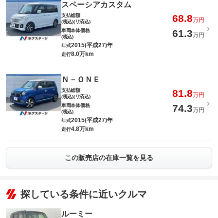
スペーシアカスタム
支払総額
68.8
万円
(税込)(リ済込)
車両本体価格
61.3
万円
(税込)
2015(平成27)年
年式
8.0万km
走行
Ｎ－ＯＮＥ
支払総額
81.8
万円
(税込)(リ済込)
車両本体価格
74.3
万円
(税込)
2015(平成27)年
年式
4.8万km
走行
この販売店の在庫一覧を見る
探している条件に近いクルマ
ルーミー