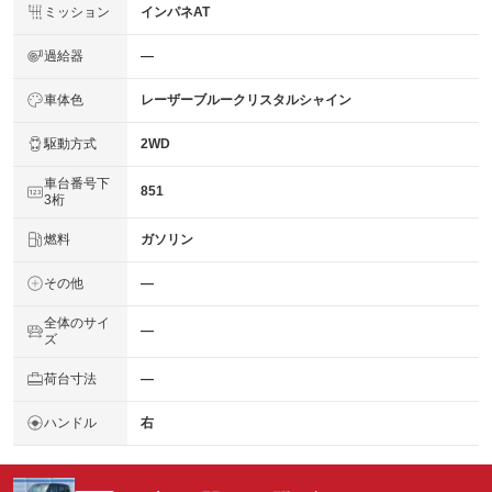
ミッション
インパネAT
過給器
―
車体色
レーザーブルークリスタルシャイン
駆動方式
2WD
車台番号下
851
3桁
燃料
ガソリン
その他
―
全体のサイ
―
ズ
荷台寸法
―
ハンドル
右