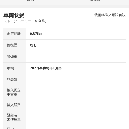
車両状態
装備略号／用語解説
（トヨタルーミー 奈良県）
走行距離
0.8万km
修復歴
なし
禁煙車
-
車検
2027(令和9)年1月
?
記録簿
-
輸入認定
-
中古車
輸入経路
-
登録済
-
未使用車
ワン