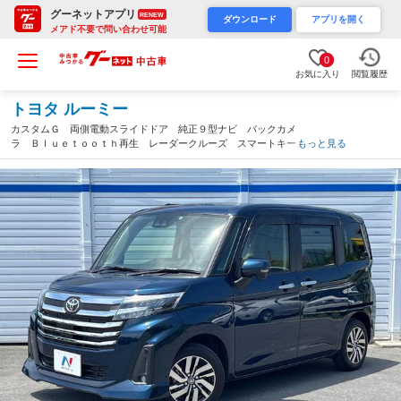
グーネットアプリ
RENEW
ダウンロード
アプリを開く
メアド不要で問い合わせ可能
0
お気に入り
閲覧履歴
トヨタ ルーミー
カスタムＧ 両側電動スライドドア 純正９型ナビ バックカメ
ラ Ｂｌｕｅｔｏｏｔｈ再生 レーダークルーズ スマートキー
もっと見る
ＬＥＤヘッドライト ＥＴＣ オートライト オートエアコン 純
正１４インチアルミホイール（奈良県）