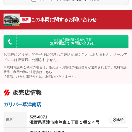
シートエアコン
全周囲カメラ
：装備なし
：装備なし
サイドカメラ
ルーフレール
この車両に関するお問い合わせ
：装備なし
無料
：装備なし
エアサスペンション
ヘッドライトウォッシャー
：装備なし
：装備なし
装備略号／用語解説
まずは在庫確認・見積り依頼
無料電話でお問い合わせ
お気軽にどうぞ。問合せ後に何度もご連絡が届くことはありません。メールア
ドレスは販売店に公開されません。
※無料電話をご利用の場合は、販売店へお客様の電話番号が通知されます。無料電話
番号ご利用の際の注意点は
こちら
IP電話、ひかり電話からはご利用いただけません。
販売店情報
ガリバー草津南店
525-0071
住所
MAP
滋賀県草津市南笠東１丁目１番２４号