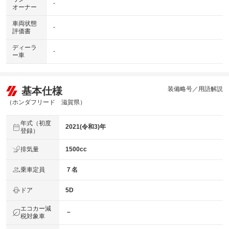
-
オーナー
車両状態
-
評価書
ディーラ
-
ー車
基本仕様
装備略号／用語解説
（ホンダフリード 滋賀県）
年式（初度
2021(令和3)年
登録）
排気量
1500cc
乗車定員
７名
ドア
5D
エコカー減
－
税対象車