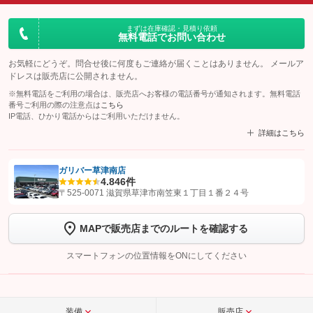
まずは在庫確認・見積り依頼
無料電話でお問い合わせ
お気軽にどうぞ。問合せ後に何度もご連絡が届くことはありません。 メールア
ドレスは販売店に公開されません。
※無料電話をご利用の場合は、販売店へお客様の電話番号が通知されます。無料電話
番号ご利用の際の注意点は
こちら
IP電話、ひかり電話からはご利用いただけません。
詳細はこちら
ガリバー草津南店
4.8
46件
【STEP1】
認証画面でグーネットを友だち追加してから「許可する」ボタンを押
〒525-0071 滋賀県草津市南笠東１丁目１番２４号
します
MAPで販売店までのルートを確認する
【STEP2】
トーク画面で
ボタンをタップして問い合わせを
完了してください。
スマートフォンの位置情報をONにしてください
こちら
装備
販売店