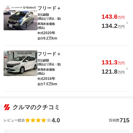
フリード＋
支払総額
143.6
万円
(税込)(リ済込・追)
車両本体価格
134.2
万円
(税込)
2020年
年式
9.2万km
走行
フリード＋
支払総額
131.3
万円
(税込)(リ済込・追)
車両本体価格
121.8
万円
(税込)
2018年
年式
7.5万km
走行
クルマのクチコミ
4.0
715
レビュー総合
投稿数