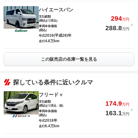
ハイエースバン
支払総額
294
万円
(税込)(リ済込)
車両本体価格
288.8
万円
(税込)
2016(平成28)年
年式
4.6万km
走行
この販売店の在庫一覧を見る
探している条件に近いクルマ
フリード＋
支払総額
174.9
万円
(税込)(リ済込・追)
車両本体価格
163.1
万円
(税込)
2018年
年式
6.4万km
走行