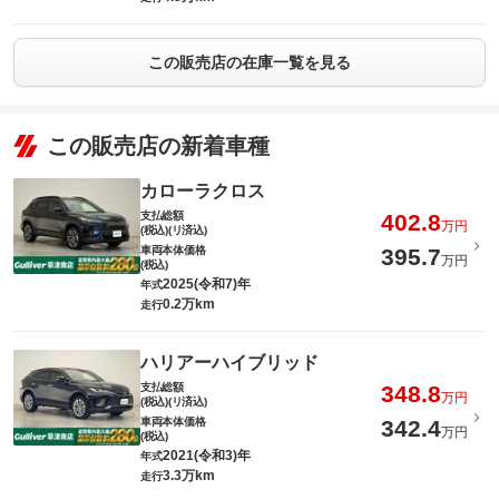
この販売店の在庫一覧を見る
この販売店の新着車種
カローラクロス
支払総額
402.8
万円
(税込)(リ済込)
車両本体価格
395.7
万円
(税込)
2025(令和7)年
年式
0.2万km
走行
ハリアーハイブリッド
支払総額
348.8
万円
(税込)(リ済込)
車両本体価格
342.4
万円
(税込)
2021(令和3)年
年式
3.3万km
走行