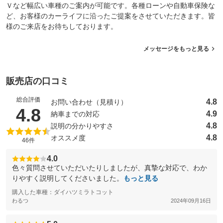
Ｖなど幅広い車種のご案内が可能です。各種ローンや自動車保険な
ど、お客様のカーライフに沿ったご提案をさせていただきます。皆
様のご来店をお待ちしております。
メッセージをもっと見る
販売店の口コミ
総合評価
4.8
お問い合わせ（見積り）
（5点満点中）
4.8
4.9
納車までの対応
4.8
説明の分かりやすさ
4.8
オススメ度
46件
4.0
色々質問させていただいたりしましたが、真摯な対応で、わか
りやすく説明してくださいました。
もっと見る
購入した車種：ダイハツミラトコット
わるつ
2024年09月16日