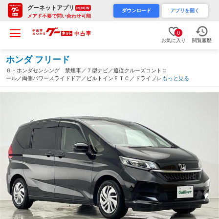
グーネットアプリ
RENEW
ダウンロード
アプリを開く
メアド不要で問い合わせ可能
0
お気に入り
閲覧履歴
ホンダ フリード
Ｇ・ホンダセンシング 禁煙車／７型ナビ／追従クルーズコントロ
ール／両側パワースライドドア／ビルトインＥＴＣ／ドライブレコ
もっと見る
ーダ／レーンキープアシスト／衝突軽減ブレーキ／ＬＥＤライト／
純正フロアマット／スマートキー（滋賀県）