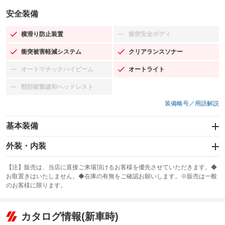
安全装備
横滑り防止装置
衝突安全ボディ
：装備あり
：装備なし
衝突被害軽減システム
クリアランスソナー
：装備あり
：装備あり
オートマチックハイビーム
オートライト
：装備なし
：装備あり
頸部衝撃緩和ヘッドレスト
：装備なし
装備略号／用語解説
基本装備
エアバッグ：運転席/助手席
外装・内装
：装備あり
スライドドア：両面電動
カーナビ：SDナビ
：装備あり
：装備あり
【注】販売は、当店に直接ご来場頂けるお客様を優先させていただきます。◆
お取置きはいたしません。◆在庫の有無をご確認お願いします。※販売は一般
サンルーフ
ABS
TV：フルセグ
：装備なし
：装備あり
：装備あり
のお客様に限ります。
エアコン
Wエアコン
オーディオ：CDまたはCDチェンジャー／ミュージックサーバー
：装備あり
：装備なし
：装備あり
リフトアップ
パワーステアリング
カタログ情報(新車時)
ビジュアル：-／DVD再生
：装備なし
：装備あり
：装備あり