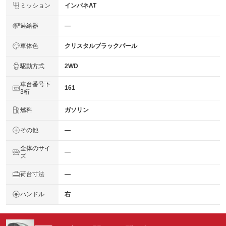
ミッション
インパネAT
過給器
―
車体色
クリスタルブラックパール
駆動方式
2WD
車台番号下
161
3桁
燃料
ガソリン
その他
―
全体のサイ
―
ズ
荷台寸法
―
ハンドル
右