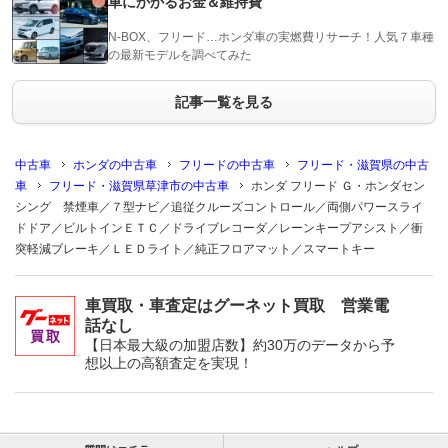
車にかかるお金＆維持費
N-BOX、フリード…ホンダ車の実燃費リサーチ！人気７車種
の最新モデルを調べてみた
記事一覧を見る
中古車
ホンダの中古車
フリードの中古車
フリード・滋賀県の中古
車
フリード・滋賀県草津市の中古車
ホンダ フリード Ｇ・ホンダセン
シング 禁煙車／７型ナビ／追従クルーズコントロール／両側パワースライ
ドドア／ビルトインＥＴＣ／ドライブレコーダ／レーンキープアシスト／衝
突軽減ブレーキ／ＬＥＤライト／純正フロアマット／スマートキー
車買取・車査定はグーネット買取 営業電
話なし
【日本最大級の加盟店数】約30万のデータから予
想以上の高額査定を実現！