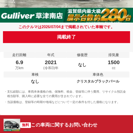
このクルマは2026/07/04まで掲載されていた車輛です。
掲載終了
走行距離
年式
修復歴
排気量
6.9
2021
1500
なし
万km
(令和3)年
cc
車検
車体色
なし
クリスタルブラックパール
支払総額には、車両本体価格の他、保険料、税金、登録等に伴う費用、リサイクル預託金
相当額等、購入時に必要な全ての費用が含まれています。
当該価格は、登録等の時期や地域などについて一定の条件を付した価格になります。
この車両に関するお問い合わせ
無料