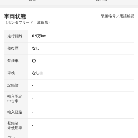
車両状態
装備略号／用語解説
（ホンダフリード 滋賀県）
走行距離
6.9万km
修復歴
なし
禁煙車
車検
なし
?
記録簿
-
輸入認定
-
中古車
輸入経路
-
登録済
-
未使用車
ワン