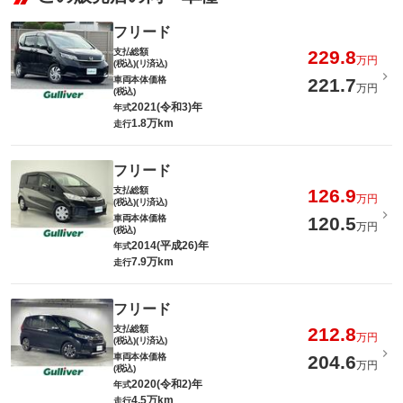
フリード
支払総額
229.8
万円
(税込)(リ済込)
車両本体価格
221.7
万円
(税込)
2021(令和3)年
年式
1.8万km
走行
フリード
支払総額
126.9
万円
(税込)(リ済込)
車両本体価格
120.5
万円
(税込)
2014(平成26)年
年式
7.9万km
走行
フリード
支払総額
212.8
万円
(税込)(リ済込)
車両本体価格
204.6
万円
(税込)
2020(令和2)年
年式
4.5万km
走行