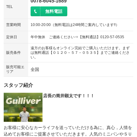
0078-6045-1689
TEL
無料電話
営業時間
10:00-20:00（無料電話は24時間ご案内しています!!）
定休日
年中無休 ご連絡ください⇒【無料通話】0120-57-0535
遠方のお客様もオンライン完結でご購入いただけます。まず
販売条件
は無料通話【０１２０－５７－０５３５】までご連絡くださ
い。
販売可能エ
全国
リア
スタッフ紹介
店長の筒井顕太です！！！
お客様に安心なカーライフを送っていただける為に、真心，人情を
込めてお客様にご提案させていただきます。人気のミニバンやＳＵ