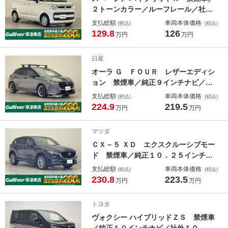
２トーンカラー／ルーフレール／社外
ナビ／バックカメラ／ＥＴＣ／両側パ
支払総額
車両本体価格
(税込)
(税込)
ワースライドドア／セーフティサポー
129.8
126
万円
万円
ト／オートエアコン／シートヒーター
／スマートキー／プッシュスタート／
日産
純正フロアマット
オーラ Ｇ ＦＯＵＲ レザーエディシ
ョン 禁煙車／純正９インチナビ／プ
ロパイロット／ホワイトレザーシート
支払総額
車両本体価格
(税込)
(税込)
／ＢＯＳＥプレミアムサウンドシステ
224.9
219.5
万円
万円
ム／アラウンドビューモニター／ビル
トインＥＴＣ２．０／ルーフキャリア
マツダ
／社外エアロ／ＬＥＤヘッドライト
ＣＸ－５ ＸＤ エクスクルーシブモー
ド 禁煙車／純正１０．２５インチメ
ーカーＯＰナビ／ＢＯＳＥプレミアム
支払総額
車両本体価格
(税込)
(税込)
サウンドシステム／レザーシート／３
230.8
223.5
万円
万円
６０度ビューモニター／ドラレコ／Ｅ
ＴＣ／ＬＥＤヘッドライト／パワーバ
トヨタ
ックドア／パワーシート
ヴォクシー ハイブリッドＺＳ 禁煙車