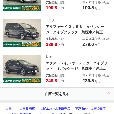
ング／セーフティセンスＣ／先行車発
支払総額
車両本体価格
(税込)
(税込)
進告知機能／アイドリングストップ機
109.8
100.5
万円
万円
能／ステアリングリモコン／ナノイー
／オートエアコン／純正フロアマット
トヨタ
／純正バイザー
アルファード ２．５Ｓ Ａパッケー
ジ タイプブラック 禁煙車／純正９
インチナビ／純正フリップダウンモニ
支払総額
車両本体価格
(税込)
(税込)
ター／バックカメラ／ＥＴＣ／レーダ
289.8
279.6
万円
万円
ークルーズコントロール／プリクラッ
シュセーフティ／クリアランスソナー
日産
／ハーフレザーシート／両側パワース
エクストレイル オーテック ハイブリ
ライドドア
ッド ｉパッケージ 禁煙車／純正１
０インチナビ／レザーシート／アラウ
支払総額
車両本体価格
(税込)
(税込)
ンドビューモニター／プロパイロット
249.8
239.5
万円
万円
／ビルトインＥＴＣ／ドライブレコー
ダー／ＬＥＤヘッドライト／パワーバ
在庫一覧を見る
ックドア／パワーシート／シートヒー
ター
中古車
中古車販売店
滋賀県の中古車販売店
草津市の中古車販売店