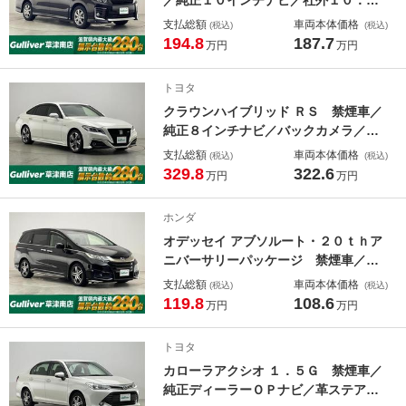
／純正１０インチナビ／社外１０．２
インチフリップダウンモニター／片側
支払総額
車両本体価格
(税込)
(税込)
パワースライドドア／バックカメラ／
194.8
187.7
万円
万円
ビルトインＥＴＣ／セーフティーセン
スＣ／ＬＥＤヘッドライト／革ステア
トヨタ
リング
クラウンハイブリッド ＲＳ 禁煙車／
純正８インチナビ／バックカメラ／Ｅ
ＴＣ／セーフティセンス／三眼ＬＥＤ
支払総額
車両本体価格
(税込)
(税込)
ヘッドライト／シーケンシャルターン
329.8
322.6
万円
万円
ランプ／革ステアリング／パワーシー
ト／シートヒーター／ステアリングヒ
ホンダ
ーター／純正アルミ
オデッセイ アブソルート・２０ｔｈア
ニバーサリーパッケージ 禁煙車／純
正ナビ／純正フリップダウンモニター
支払総額
車両本体価格
(税込)
(税込)
／バックカメラ／ＥＴＣ／両側パワー
119.8
108.6
万円
万円
スライドドア／ハーフレザー／追従ク
ルーズコントロール／ＬＥＤライト／
トヨタ
オットマン／パワーシート／スマート
カローラアクシオ １．５Ｇ 禁煙車／
キー／純正アルミ
純正ディーラーＯＰナビ／革ステアリ