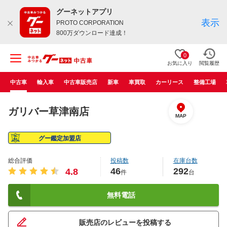
グーネットアプリ
表示
PROTO CORPORATION
800万ダウンロード達成！
0
お気に入り
閲覧履歴
中古車
輸入車
中古車販売店
新車
車買取
カーリース
整備工場
ガリバー草津南店
MAP
グー鑑定加盟店
総合評価
投稿数
在庫台数
46
292
4.8
件
台
無料電話
販売店のレビューを投稿する