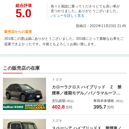
総合評価
色々と相談に乗ってくださりとても良い車が
5.0
見つかりました。ありがとうございました。
レビューを詳しく見る
投稿日：2022年11月23日 21:45
販売店からの返答
301様この度は誠にありがとうございました。301様にとって素敵なお車をご
提案できよかったです。今後ともよろしくお願い致します。
この販売店の在庫
トヨタ
カローラクロス ハイブリッド Ｚ 禁
煙車／後期モデル／パノラマルーフ／
純正１０．５インチナビ／ワイヤレス
支払総額
車両本体価格
(税込)
(税込)
充電／パノラミックビューモニター／
402.8
395.7
万円
万円
ドラレコ／ＥＴＣ２．０／ステアリン
グヒーター／トヨタチームメイト／ブ
スズキ
ラインドスポットモニター
スペーシア ハイブリッドＸ 禁煙車／