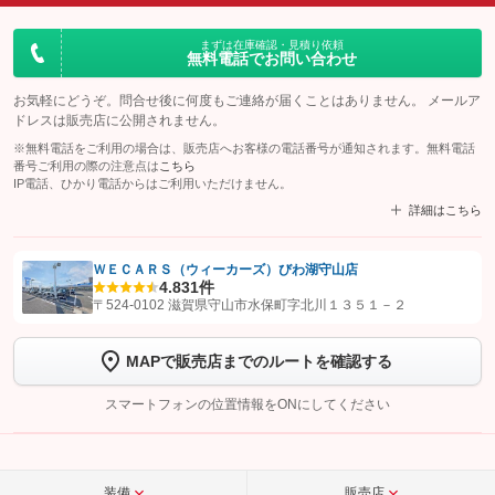
まずは在庫確認・見積り依頼
無料電話でお問い合わせ
お気軽にどうぞ。問合せ後に何度もご連絡が届くことはありません。 メールア
ドレスは販売店に公開されません。
※無料電話をご利用の場合は、販売店へお客様の電話番号が通知されます。無料電話
番号ご利用の際の注意点は
こちら
IP電話、ひかり電話からはご利用いただけません。
詳細はこちら
ＷＥＣＡＲＳ（ウィーカーズ）びわ湖守山店
4.8
31件
【STEP1】
認証画面でグーネットを友だち追加してから「許可する」ボタンを押
〒524-0102 滋賀県守山市水保町字北川１３５１－２
します
MAPで販売店までのルートを確認する
【STEP2】
トーク画面で
ボタンをタップして問い合わせを
完了してください。
スマートフォンの位置情報をONにしてください
こちら
装備
販売店