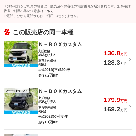
※無料電話をご利用の場合は、販売店へお客様の電話番号が通知されます。無料電話
番号ご利用の際の注意点は
こちら
IP電話、ひかり電話からはご利用いただけません。
この販売店の同一車種
Ｎ－ＢＯＸカスタム
支払総額
136.8
万円
(税込)(リ済込)
車両本体価格
128.3
万円
(税込)
2018(平成30)年
年式
7.2万km
走行
Ｎ－ＢＯＸカスタム
グーネットセレクト
支払総額
179.9
万円
(税込)(リ済込)
車両本体価格
168.2
万円
(税込)
2023(令和5)年
年式
1.1万km
走行