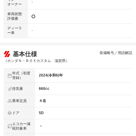
-
オーナー
車両状態
評価書
ディーラ
-
ー車
基本仕様
装備略号／用語解説
（ホンダＮ－ＢＯＸカスタム 滋賀県）
年式（初度
2024(令和6)年
登録）
排気量
660cc
乗車定員
４名
ドア
5D
エコカー減
－
税対象車