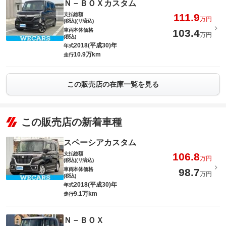
Ｎ－ＢＯＸカスタム
支払総額
111.9
万円
(税込)(リ済込)
車両本体価格
103.4
万円
(税込)
2018(平成30)年
年式
10.9万km
走行
この販売店の在庫一覧を見る
この販売店の新着車種
スペーシアカスタム
支払総額
106.8
万円
(税込)(リ済込)
車両本体価格
98.7
万円
(税込)
2018(平成30)年
年式
9.1万km
走行
Ｎ－ＢＯＸ