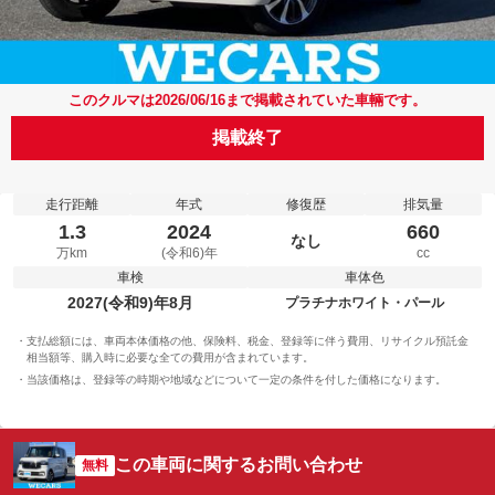
このクルマは2026/06/16まで掲載されていた車輛です。
掲載終了
走行距離
年式
修復歴
排気量
1.3
2024
660
なし
万km
(令和6)年
cc
車検
車体色
2027(令和9)年8月
プラチナホワイト・パール
支払総額には、車両本体価格の他、保険料、税金、登録等に伴う費用、リサイクル預託金
相当額等、購入時に必要な全ての費用が含まれています。
当該価格は、登録等の時期や地域などについて一定の条件を付した価格になります。
この車両に関するお問い合わせ
無料