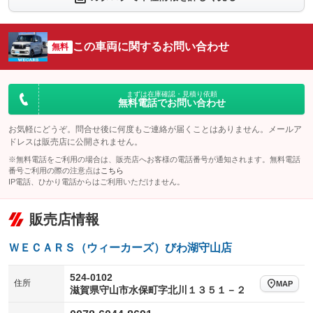
シートエアコン
全周囲カメラ
：装備なし
：装備なし
サイドカメラ
ルーフレール
この車両に関するお問い合わせ
：装備なし
無料
：装備なし
エアサスペンション
ヘッドライトウォッシャー
：装備なし
：装備なし
装備略号／用語解説
まずは在庫確認・見積り依頼
無料電話でお問い合わせ
お気軽にどうぞ。問合せ後に何度もご連絡が届くことはありません。メールア
ドレスは販売店に公開されません。
※無料電話をご利用の場合は、販売店へお客様の電話番号が通知されます。無料電話
番号ご利用の際の注意点は
こちら
IP電話、ひかり電話からはご利用いただけません。
販売店情報
ＷＥＣＡＲＳ（ウィーカーズ）びわ湖守山店
524-0102
住所
MAP
滋賀県守山市水保町字北川１３５１－２