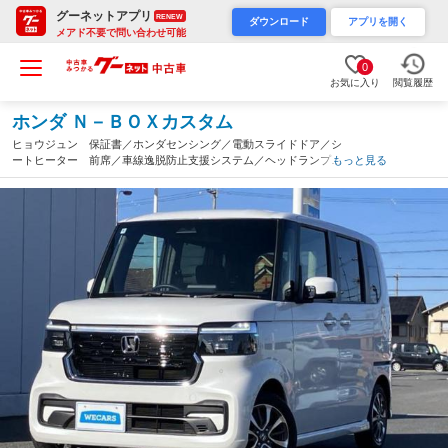
グーネットアプリ
RENEW
ダウンロード
アプリを開く
メアド不要で問い合わせ可能
0
お気に入り
閲覧履歴
ホンダ Ｎ－ＢＯＸカスタム
ヒョウジュン 保証書／ホンダセンシング／電動スライドドア／シ
ートヒーター 前席／車線逸脱防止支援システム／ヘッドランプ
もっと見る
ＬＥＤ／ＵＳＢジャック／ＥＢＤ付ＡＢＳ／横滑り防止装置／アイ
ドリングストップ（滋賀県）