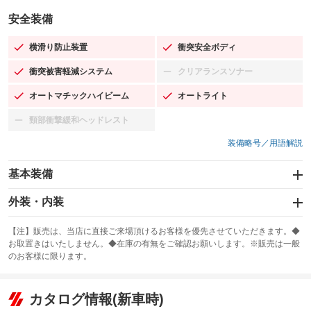
安全装備
横滑り防止装置
衝突安全ボディ
：装備あり
：装備あり
衝突被害軽減システム
クリアランスソナー
：装備あり
：装備なし
オートマチックハイビーム
オートライト
：装備あり
：装備あり
頸部衝撃緩和ヘッドレスト
：装備なし
装備略号／用語解説
基本装備
エアバッグ：運転席/助手席/サイド
外装・内装
：装備あり
スライドドア：両側スライド・片側電動
カーナビ
：装備あり
：装備なし
【注】販売は、当店に直接ご来場頂けるお客様を優先させていただきます。◆
お取置きはいたしません。◆在庫の有無をご確認お願いします。※販売は一般
サンルーフ
ABS
TV
：装備なし
：装備あり
：装備なし
のお客様に限ります。
エアコン
Wエアコン
オーディオ
：装備あり
：装備なし
：装備なし
リフトアップ
パワーステアリング
カタログ情報(新車時)
ビジュアル
：装備なし
：装備あり
：装備なし