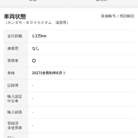
車両状態
装備略号／用語解説
（ホンダＮ－ＢＯＸカスタム 滋賀県）
走行距離
1.3万km
修復歴
なし
禁煙車
車検
2027(令和9)年8月
?
記録簿
-
輸入認定
-
中古車
輸入経路
-
登録済
-
未使用車
ワン