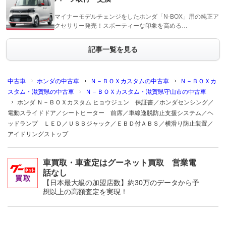
マイナーモデルチェンジをしたホンダ「N-BOX」用の純正ア
クセサリー発売！スポーティーな印象を高める…
記事一覧を見る
中古車
ホンダの中古車
Ｎ－ＢＯＸカスタムの中古車
Ｎ－ＢＯＸカ
スタム・滋賀県の中古車
Ｎ－ＢＯＸカスタム・滋賀県守山市の中古車
ホンダ Ｎ－ＢＯＸカスタム ヒョウジュン 保証書／ホンダセンシング／
電動スライドドア／シートヒーター 前席／車線逸脱防止支援システム／ヘ
ッドランプ ＬＥＤ／ＵＳＢジャック／ＥＢＤ付ＡＢＳ／横滑り防止装置／
アイドリングストップ
車買取・車査定はグーネット買取 営業電
話なし
【日本最大級の加盟店数】約30万のデータから予
想以上の高額査定を実現！