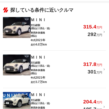
探している条件に近いクルマ
ＭＩＮＩ
支払総額
315.4
万円
(税込)(リ済込・追)
車両本体価格
292
万円
(税込)
2021年
年式
4.0万km
走行
ＭＩＮＩ
支払総額
317.8
万円
(税込)(リ済込・追)
車両本体価格
301
万円
(税込)
2021年
年式
3.7万km
走行
ＭＩＮＩ
支払総額
204.4
万円
(税込)(リ済込・追)
車両本体価格