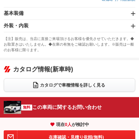
基本装備
エアバッグ：運転席/助手席/サイド
外装・内装
：装備あり
スライドドア
カーナビ
：装備なし
：装備なし
【注】販売は、当店に直接ご来場頂けるお客様を優先させていただきます。◆
お取置きはいたしません。◆在庫の有無をご確認お願いします。※販売は一般
サンルーフ
ABS
TV
：装備なし
：装備あり
：装備なし
のお客様に限ります。
エアコン
Wエアコン
オーディオ：ミュージックプレイヤー接続可
：装備あり
：装備なし
：装備あり
リフトアップ
パワーステアリング
カタログ情報(新車時)
ビジュアル
：装備なし
：装備あり
：装備なし
ダウンヒルアシストコントロール
アルミホイール：17インチ
：装備なし
：装備あり
カタログで車種情報を詳しく見る
パワーウィンドウ
盗難防止システム
革シート
ハーフレザーシート
：装備あり
：装備あり
：装備なし
：装備あり
アイドリングストップ
ドライブレコーダー
キーレス
LEDヘッドランプ
：装備あり
：装備なし
：装備あり
：装備あり
この車両に関するお問い合わせ
無料
USB入力端子
Bluetooth接続
HID(キセノンライト)
ポータブルナビ
：装備あり
：装備あり
：装備なし
：装備なし
100V電源
クリーンディーゼル
バックカメラ
ETC2.0
：装備なし
：装備なし
現在
0
人
が検討中
：装備あり
：装備あり
センターデフロック
エアロ
スマートキー
：装備なし
：装備なし
：装備あり
在庫確認・見積り依頼(無料)