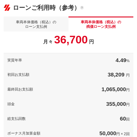
(税込)
ローンご利用時（参考）
車両本体価
355
万円
格
パック内容
高級感が漂う奥深いツヤ。新開発フッ素皮膜製法でフッ素皮膜を
プラス。長期間効果を持続。高級感が漂う奥深いツヤ。プロフェ
車両本体価格（税込）の
車両本体価格（税込）の
備考
ッショナルコーティングその差は歴然です。
ローン支払例
残価ローン支払例
36,700
お車のシートのコーティング！☆コーヒー等、飲み物をこぼして
しまった際も簡単に拭き取って頂き、汚れを予防して頂けま
月々
円
パック内容
このパックの見積もり依頼（無料）
備考
す！！☆シートをコーティングすることによってシートのヘタリ
も少なくなります！☆
ドライブをもっと快適に。それも私たちがお届けするサービスで
す。車内をコーティングするだけで消臭・抗菌。消臭スプレーや
4.49
実質年率
%
芳香剤は、もういりません！（消臭・抗菌・防カビ）
このパックの見積もり依頼（無料）
ドライブをもっと快適に。それも私たちがお届けするサービスで
す。車内をコーティングするだけで消臭・抗菌。消臭スプレーや
38,209
初回お支払額
円
備考
芳香剤は、もういりません！（消臭・抗菌・防カビ）
1,065,000
最終回お支払額
円
このパックの見積もり依頼（無料）
355,000
頭金
円
60
総支払回数
回
50,000
ボーナス月加算金額
円 × 2回