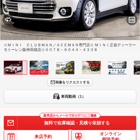
☆ＭＩＮＩ ＣＬＵＢＭＡＮ／ＡＣＥＭＡＮ専門店☆ ＭＩＮＩ正規ディーラー
モトーレン阪神高槻店☆００７８－６０４４－４３３８
画像をリクエストする
車両動画（1）
販売店からメールで
最短即日
にご連絡
無料で在庫確認・見積り依頼する
オンライン
来店予約
商談予約