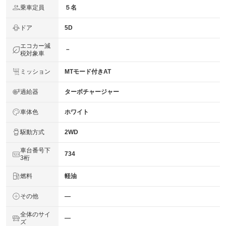
乗車定員
５名
ドア
5D
エコカー減
－
税対象車
ミッション
MTモード付きAT
過給器
ターボチャージャー
車体色
ホワイト
駆動方式
2WD
車台番号下
734
3桁
燃料
軽油
その他
―
全体のサイ
―
ズ