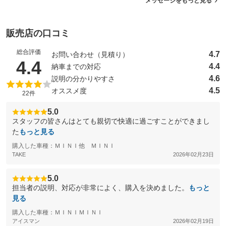
メッセージをもっと見る
販売店の口コミ
総合評価
4.7
お問い合わせ（見積り）
（5点満点中）
4.4
4.4
納車までの対応
4.6
説明の分かりやすさ
4.5
オススメ度
22件
5.0
スタッフの皆さんはとても親切で快適に過ごすことができまし
た
もっと見る
購入した車種：ＭＩＮＩ他 ＭＩＮＩ
TAKE
2026年02月23日
5.0
担当者の説明、対応が非常によく、購入を決めました。
もっと
見る
購入した車種：ＭＩＮＩＭＩＮＩ
アイスマン
2026年02月19日