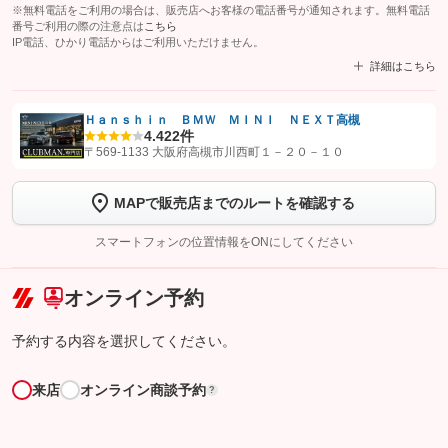
※無料電話をご利用の場合は、販売店へお客様の電話番号が通知されます。無料電話
番号ご利用の際の注意点は
こちら
IP電話、ひかり電話からはご利用いただけません。
詳細はこちら
Ｈａｎｓｈｉｎ ＢＭＷ ＭＩＮＩ ＮＥＸＴ高槻
4.4
22件
【STEP1】
認証画面でグーネットを友だち追加してから「許可する」ボタンを押
〒569-1133 大阪府高槻市川西町１－２０－１０
します
MAPで販売店までのルートを確認する
【STEP2】
トーク画面で
ボタンをタップして問い合わせを
完了してください。
スマートフォンの位置情報をONにしてください
こちら
オンライン予約
予約する内容を選択してください。
来店
オンライン商談予約
?