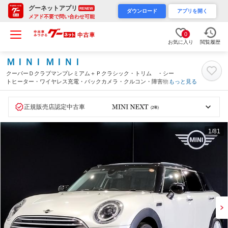
グーネットアプリ
RENEW
ダウンロード
アプリを開く
メアド不要で問い合わせ可能
0
お気に入り
閲覧履歴
ＭＩＮＩ ＭＩＮＩ
クーパーＤクラブマンプレミアム＋Ｐクラシック・トリム ・シー
トヒーター・ワイヤレス充電・バックカメラ・クルコン・障害物セ
もっと見る
ンサー・衝突軽減ブレーキ・アップルカープレイ・純正１７インチ
ＡＷ・ユニオンジャックテール・ＬＥＤライト・ハーフレザーシー
ト・後期モデル（大阪府）
正規販売店認定中古車
1
/81