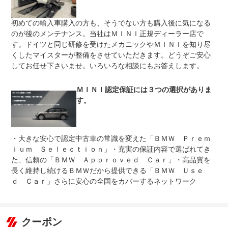
保証修理
-
初めての輸入車購入の方も、そうでない方も購入後に気になる
受付先
のが後のメンテナンス。当社はＭＩＮＩ正規ディーラー店で
整備付 法定12ヶ月または法定24ヶ月点検整備付
す。ドイツと同じ研修を受けたメカニックやＭＩＮＩを知り尽
法定整備
※車検なし・車検整備付の場合は法定24ヶ月点検整備付
くしたマイスターが整備をさせていただきます。どうぞご安心
※商用車は6ヶ月または12ヶ月点検整備付
してお任せ下さいませ。いろいろな相談にもお答えします。
ＭＩＮＩを熟知したメカニックによる１００項目の納車前
法定整備
点検。ドイツ本社と同様の教育を受けたＭＩＮＩのメカニ
について
ックが１００項目にも上るポイントを徹底的にチェック致
ＭＩＮＩ認定保証には３つの選択がありま
します。
す。
・大きな安心で認定中古車の常識を変えた「ＢＭＷ Ｐｒｅｍ
ｉｕｍ Ｓｅｌｅｃｔｉｏｎ」・充実の保証内容で選ばれてき
た、信頼の「ＢＭＷ Ａｐｐｒｏｖｅｄ Ｃａｒ」・高品質を
長く維持し続けるＢＭＷだから提供できる「ＢＭＷ Ｕｓｅ
ｄ Ｃａｒ」さらに安心の全国をカバーするネットワーク
クーポン