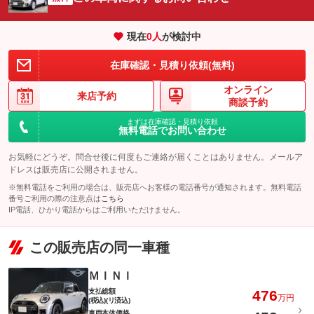
現在
0
人
が検討中
在庫確認・見積り依頼(無料)
オンライン
来店予約
商談予約
まずは在庫確認・見積り依頼
無料電話でお問い合わせ
お気軽にどうぞ。問合せ後に何度もご連絡が届くことはありません。メールア
ドレスは販売店に公開されません。
※無料電話をご利用の場合は、販売店へお客様の電話番号が通知されます。無料電話
番号ご利用の際の注意点は
こちら
IP電話、ひかり電話からはご利用いただけません。
この販売店の同一車種
ＭＩＮＩ
支払総額
476
万円
(税込)(リ済込)
車両本体価格