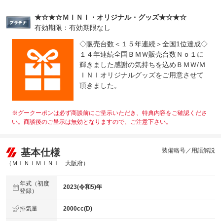
★☆★☆ＭＩＮＩ・オリジナル・グッズ★☆★☆
有効期限：有効期限なし
◇販売台数＜１５年連続＞全国1位達成◇
１４年連続全国ＢＭＷ販売台数Ｎｏ１に
輝きました感謝の気持ちを込めＢＭＷ/Ｍ
ＩＮＩオリジナルグッズをご用意させて
頂きました。
※グークーポンは必ず商談前にご呈示いただき、特典内容をご確認くださ
い。商談後のご呈示は無効となりますので、ご注意下さい。
基本仕様
装備略号／用語解説
（ＭＩＮＩＭＩＮＩ 大阪府）
年式（初度
2023(令和5)年
登録）
排気量
2000cc(D)