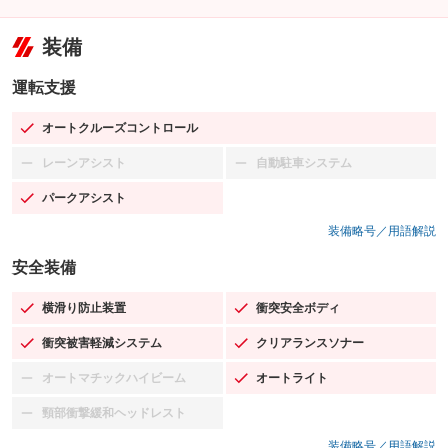
装備
運転支援
オートクルーズコントロール
：装備あり
レーンアシスト
自動駐車システム
：装備なし
：装備なし
パークアシスト
：装備あり
装備略号／用語解説
安全装備
横滑り防止装置
衝突安全ボディ
：装備あり
：装備あり
衝突被害軽減システム
クリアランスソナー
：装備あり
：装備あり
オートマチックハイビーム
オートライト
：装備なし
：装備あり
頸部衝撃緩和ヘッドレスト
：装備なし
装備略号／用語解説