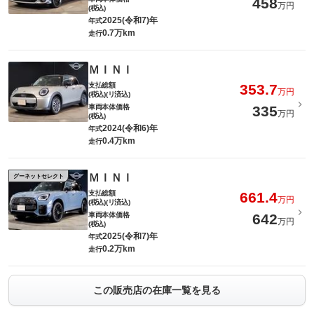
458
万円
(税込)
2025(令和7)年
年式
0.7万km
走行
ＭＩＮＩ
支払総額
353.7
万円
(税込)(リ済込)
車両本体価格
335
万円
(税込)
2024(令和6)年
年式
0.4万km
走行
ＭＩＮＩ
グーネットセレクト
支払総額
661.4
万円
(税込)(リ済込)
車両本体価格
642
万円
(税込)
2025(令和7)年
年式
0.2万km
走行
この販売店の在庫一覧を見る