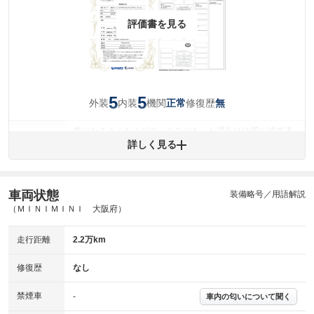
評価書を見る
5
5
外装
内装
機関
修復歴
正常
無
気になるようなキズやへこみがあった場合は綺麗に補修済
みですが、 小さなキズやヘコミが残っている場合もありま
詳しく見る
外装
す。
(車両外装)
キズ・へこみについて問い合わせる
内装
車両状態
装備略号／用語解説
気になる汚れ等がない綺麗な室内を保っています。
(内装状態)
（ＭＩＮＩＭＩＮＩ 大阪府）
主要機関に不具合はありません。
機関
走行距離
2.2万km
詳細は鑑定書をご確認ください。
修復歴
修復歴
なし
※グー鑑定は保証サービスではございません。購入時は必ず現車をご確認
禁煙車
下さい。
-
車内の匂いについて聞く
※実際にお渡しするコンディションチェックシートにつきましては、形式