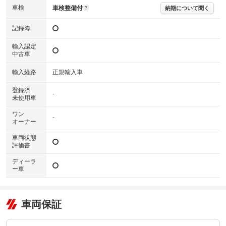
および表示項目が異なる場合がございます。
車検
車検整備付
納期について聞く
?
※グー鑑定の評価はあくまでも記載している鑑定日の鑑定結果となりま
す。車両情報等の詳細は各販売店へお問い合わせ下さい。
記録簿
輸入認定
中古車
輸入経路
正規輸入車
登録済
-
未使用車
ワン
-
オーナー
車両状態
評価書
ディーラ
ー車
車両保証