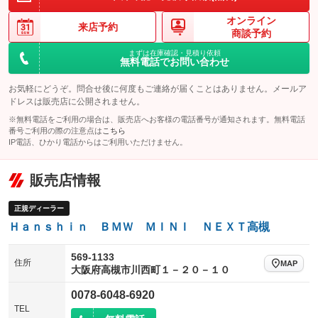
レンタカーアップ
展示・試乗車
ローダウン
ランフラットタイヤ
：装備なし
：装備なし
：装備なし
：装備なし
オンライン
来店予約
商談予約
電動格納ミラー
パワーシート
3列シート
：装備あり
：装備なし
：装備なし
まずは在庫確認・見積り依頼
装備略号／用語解説
無料電話でお問い合わせ
ベンチシート
フルフラットシート
：装備なし
：装備なし
お気軽にどうぞ。問合せ後に何度もご連絡が届くことはありません。メールア
チップアップシート
オットマン
：装備なし
：装備なし
ドレスは販売店に公開されません。
電動格納サードシート
シートヒーター
：装備なし
：装備あり
※無料電話をご利用の場合は、販売店へお客様の電話番号が通知されます。無料電話
番号ご利用の際の注意点は
こちら
ウォークスルー
後席モニター
IP電話、ひかり電話からはご利用いただけません。
：装備なし
：装備なし
電動リアゲート
フロントカメラ
：装備なし
：装備なし
販売店情報
シートエアコン
全周囲カメラ
：装備なし
：装備なし
正規ディーラー
サイドカメラ
ルーフレール
：装備なし
：装備なし
Ｈａｎｓｈｉｎ ＢＭＷ ＭＩＮＩ ＮＥＸＴ高槻
エアサスペンション
ヘッドライトウォッシャー
：装備なし
：装備なし
569-1133
装備略号／用語解説
住所
MAP
大阪府高槻市川西町１－２０－１０
0078-6048-6920
TEL