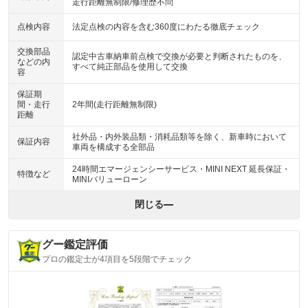
走行距離無制限/修理歴不問
点検内容
法定点検の内容を含む360度にわたる徹底チェック
交換部品
認定中古車納車前点検で交換が必要と判断されたものを、
などの内
すべて純正部品を使用して交換
容
保証期
間・走行
2年間(走行距離無制限)
距離
社外品・内外装品類・消耗品類等を除く、新車時において
保証内容
車両を構成する全部品
24時間エマージェンシーサービス・MINI NEXT 延長保証・
特徴など
MINIバリューローン
閉じる
グー鑑定評価
プロの鑑定士が4項目を5段階でチェック