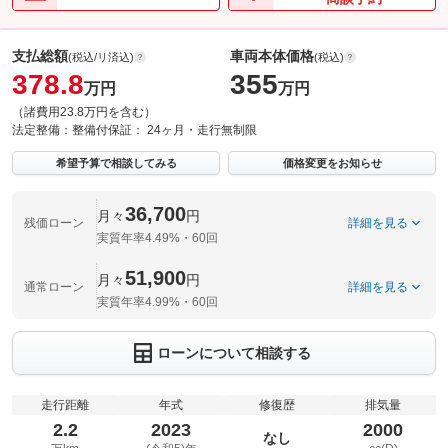
支払総額
車両本体価格
(税込/リ済込)
(税込)
378.8
355
万円
万円
（諸費用23.8万円を含む）
法定整備：
整備付
保証：
24ヶ月・走行無制限
希望予算で相談してみる
価格変更をお知らせ
36,700
月々
円
残価ローン
詳細を見る
実質年率4.49%・60回
51,900
月々
円
通常ローン
詳細を見る
実質年率4.99%・60回
ローンについて相談する
走行距離
年式
修復歴
排気量
2.2
2023
2000
なし