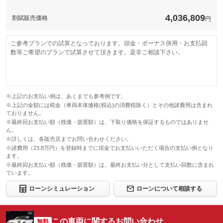
4,036,809
割賦販売価格
円
ご参考プランでの試算となっております。頭金・ボーナス併用・お支払回
数等ご希望のプランで試算させて頂きます。是非ご相談下さい。
※上記のお支払い例は、あくまでも参考例です。
※上記の金額には税金（車両本体価格(税込)の消費税除く）とその他諸費用は含まれ
ておりません。
※最終回お支払い額（残価・据置額）は、下取り価格を保証するものではありませ
ん。
※詳しくは、各販売店までお問い合わせください。
※諸費用（23.8万円）を登録時までに現金でお支払いいただく場合の支払い例となり
ます。
※最終回お支払い額（残価・据置額）は、最終お支払い分として支払い回数に含まれ
ています。
ローンシミュレーション
ローンについて相談する
この車両に関するお問い合わせ
無料