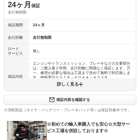
24ヶ月
保証
走行無制限
保証期間
24ヶ月
走行距離
走行無制限
ロード
無し
サービス
エンジンやトランスミッション、ブレーキなどの主要部分
は、ご購入後２年間、走行距離に関係なく保証します。万
一、修理が必要な場合は工賃まで含めて無料で対応致しま
保証内容
す。無料電話００７８－６０４４－４３３８
詳しく見る
保証内容について問い合わせる
保証内容を確認する
保証項目
-
※消耗部品（タイヤ・バッテリー・ブレーキパッド等）は保証対象外です。
修理回数
-
☆初めての輸入車購入でも安心☆大型サー
上限金額
-
ビス工場を併設しております☆
免責金
無し