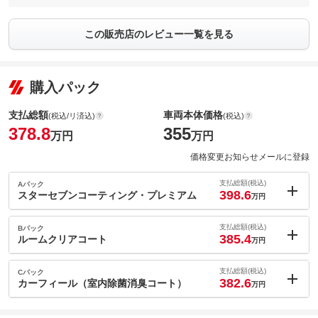
この販売店のレビュー一覧を見る
購入パック
支払総額
車両本体価格
(税込/リ済込)
(税込)
378.8
355
万円
万円
価格変更お知らせメールに登録
支払総額(税込)
Aパック
398.6
スターセブンコーティング・プレミアム
万円
内：オプシ
19.8
ョン価格
支払総額(税込)
Bパック
万円
385.4
(税込)
ルームクリアコート
万円
車両本体価
355
万円
内：オプシ
格
6.6
ョン価格
支払総額(税込)
Cパック
万円
382.6
(税込)
カーフィール（室内除菌消臭コート）
万円
車両本体価
355
万円
内：オプシ
格
パック内容
3.8
ョン価格
万円