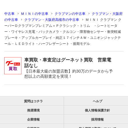
中古車
ＭＩＮＩの中古車
クラブマンの中古車
クラブマン・大阪府
の中古車
クラブマン・大阪府高槻市の中古車
ＭＩＮＩ クラブマン ク
ーパーＤクラブマンプレミアム＋Ｐクラシック・トリム ・シートヒータ
ー・ワイヤレス充電・バックカメラ・クルコン・障害物センサー・衝突軽減
ブレーキ・アップルカープレイ・純正１７インチＡＷ・ユニオンジャックテ
ール・ＬＥＤライト・ハーフレザーシート・後期モデル
車買取・車査定はグーネット買取 営業電
話なし
【日本最大級の加盟店数】約30万のデータから予
想以上の高額査定を実現！
質問はコチラ
ヘルプ
推奨環境
個人情報保護方針
企業情報
採用情報