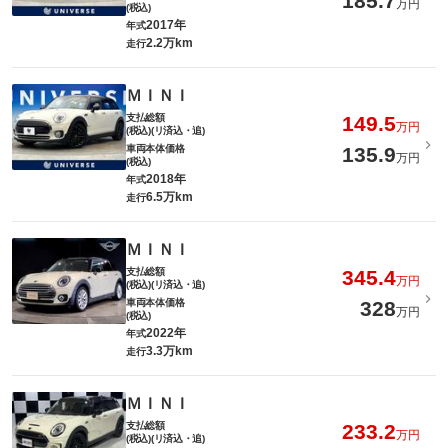
185.7
万円
(税込)
2017年
年式
2.2万km
走行
ＭＩＮＩ
支払総額
149.5
万円
(税込)(リ済込・追)
車両本体価格
135.9
万円
(税込)
2018年
年式
6.5万km
走行
ＭＩＮＩ
支払総額
345.4
万円
(税込)(リ済込・追)
車両本体価格
328
万円
(税込)
2022年
年式
3.3万km
走行
ＭＩＮＩ
支払総額
233.2
万円
(税込)(リ済込・追)