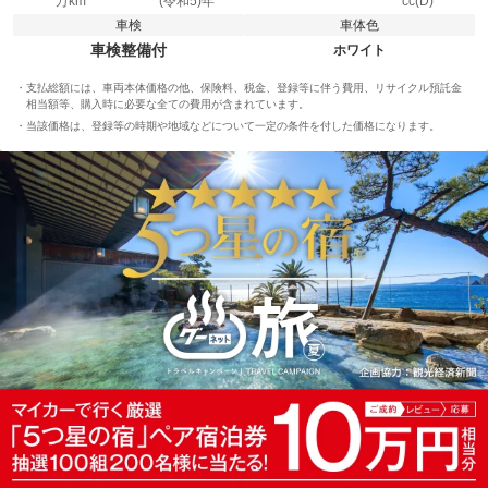
万km
(令和5)年
cc(D)
車検
車体色
車検整備付
ホワイト
支払総額には、車両本体価格の他、保険料、税金、登録等に伴う費用、リサイクル預託金
相当額等、購入時に必要な全ての費用が含まれています。
当該価格は、登録等の時期や地域などについて一定の条件を付した価格になります。