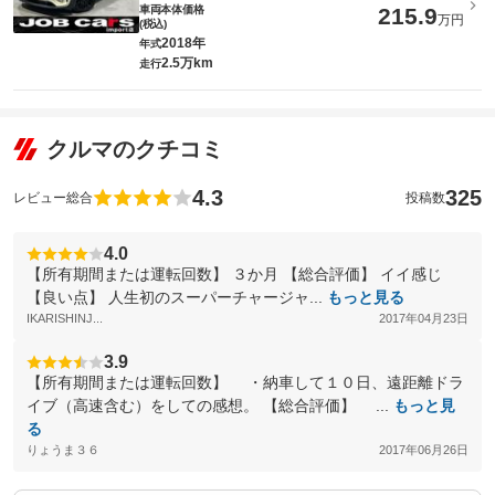
車両本体価格
215.9
万円
(税込)
2018年
年式
2.5万km
走行
クルマのクチコミ
4.3
325
レビュー総合
投稿数
4.0
【所有期間または運転回数】 ３か月 【総合評価】 イイ感じ
【良い点】 人生初のスーパーチャージャ...
もっと見る
IKARISHINJ...
2017年04月23日
3.9
【所有期間または運転回数】 ・納車して１０日、遠距離ドラ
イブ（高速含む）をしての感想。 【総合評価】 ...
もっと見
る
りょうま３６
2017年06月26日