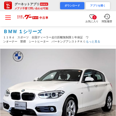
グーネットアプリ
RENEW
ダウンロード
アプリを開く
メアド不要で問い合わせ可能
0
お気に入り
閲覧履歴
ＢＭＷ １シリーズ
１１８ｄ スポーツ 全国ディーラー走行距離無制限１年保証 ワ
ンオーナー 禁煙 シートヒーター パーキングアシストＰＫＧ
もっと見る
コンフォートＰＫＧ ＬＥＤライト 純正ＨＤＤナビ バックカメ
ラ ＣＤ／ＤＶＤ再生 Ｂｌｕｅｔｏｏｔｈ（兵庫県）