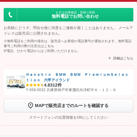
まずは在庫確認・見積り依頼
無料電話でお問い合わせ
お気軽にどうぞ。問合せ後に何度もご連絡が届くことはありません。 メールア
ドレスは販売店に公開されません。
※無料電話をご利用の場合は、販売店へお客様の電話番号が通知されます。無料電話
番号ご利用の際の注意点は
こちら
IP電話、ひかり電話からはご利用いただけません。
詳細はこちら
Ｈａｎｓｈｉｎ ＢＭＷ ＢＭＷ ＰｒｅｍｉｕｍＳｅｌｅｃ
ｔｉｏｎ 六甲アイランド
【STEP1】
認証画面でグーネットを友だち追加してから「許可する」ボタンを押
4.8
312件
します
〒658-0032 兵庫県神戸市東灘区向洋町中６－１２－６
【STEP2】
トーク画面で
ボタンをタップして問い合わせを
MAPで販売店までのルートを確認する
完了してください。
スマートフォンの位置情報をONにしてください
こちら