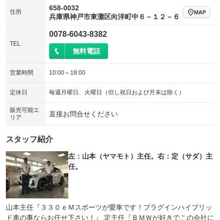
658-0032
住所
MAP
兵庫県神戸市東灘区向洋町中６－１２－６
0078-6043-8382
TEL
無料電話
営業時間
10:00～18:00
定休日
毎週月曜日、火曜日（但し祝日および月末は除く）
販売可能エ
直接お問合せください
リア
スタッフ紹介
左：山本（ヤマモト）主任。右：定（サダ）主
任。
山本主任『３３０ｅＭスポーツが愛車です！プラグインハイブリッ
ド車の事ならお任せ下さい！』 定主任『ＢＭＷが好きでこの会社に