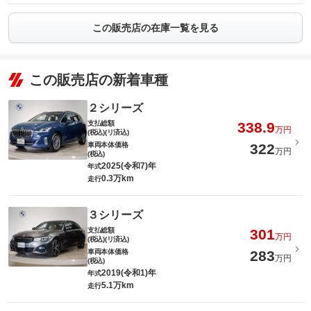
この販売店の在庫一覧を見る
この販売店の新着車種
２シリーズ
支払総額
338.9
万円
(税込)(リ済込)
車両本体価格
322
万円
(税込)
2025(令和7)年
年式
0.3万km
走行
３シリーズ
支払総額
301
万円
(税込)(リ済込)
車両本体価格
283
万円
(税込)
2019(令和1)年
年式
5.1万km
走行