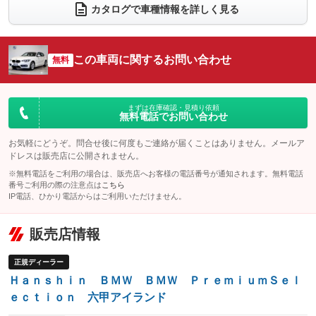
電動リアゲート
フロントカメラ
カタログで車種情報を詳しく見る
：装備なし
：装備なし
シートエアコン
全周囲カメラ
：装備なし
：装備なし
サイドカメラ
ルーフレール
この車両に関するお問い合わせ
：装備なし
無料
：装備なし
エアサスペンション
ヘッドライトウォッシャー
：装備なし
：装備なし
装備略号／用語解説
まずは在庫確認・見積り依頼
無料電話でお問い合わせ
お気軽にどうぞ。問合せ後に何度もご連絡が届くことはありません。メールア
ドレスは販売店に公開されません。
※無料電話をご利用の場合は、販売店へお客様の電話番号が通知されます。無料電話
番号ご利用の際の注意点は
こちら
IP電話、ひかり電話からはご利用いただけません。
販売店情報
正規ディーラー
Ｈａｎｓｈｉｎ ＢＭＷ ＢＭＷ ＰｒｅｍｉｕｍＳｅｌ
ｅｃｔｉｏｎ 六甲アイランド