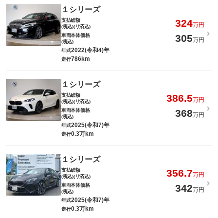
１シリーズ
支払総額
324
万円
(税込)(リ済込)
車両本体価格
305
万円
(税込)
2022(令和4)年
年式
786km
走行
１シリーズ
支払総額
386.5
万円
(税込)(リ済込)
車両本体価格
368
万円
(税込)
2025(令和7)年
年式
0.3万km
走行
１シリーズ
支払総額
356.7
万円
(税込)(リ済込)
車両本体価格
342
万円
(税込)
2025(令和7)年
年式
0.3万km
走行