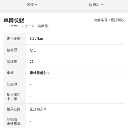
装備
販売店
車両状態
装備略号／用語解説
（ＢＭＷ１シリーズ 兵庫県）
走行距離
3.5万km
修復歴
なし
禁煙車
車検
車検整備付
?
記録簿
-
輸入認定
-
中古車
輸入経路
正規輸入車
登録済
-
未使用車