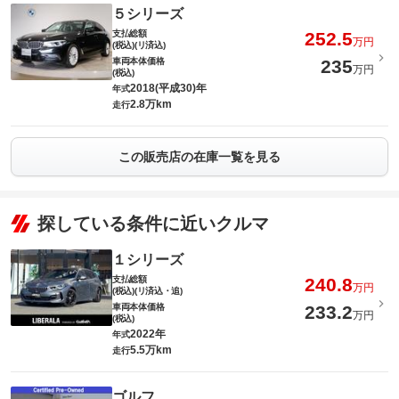
５シリーズ
支払総額
252.5
万円
(税込)(リ済込)
車両本体価格
235
万円
(税込)
2018(平成30)年
年式
2.8万km
走行
この販売店の在庫一覧を見る
探している条件に近いクルマ
１シリーズ
支払総額
240.8
万円
(税込)(リ済込・追)
車両本体価格
233.2
万円
(税込)
2022年
年式
5.5万km
走行
ゴルフ