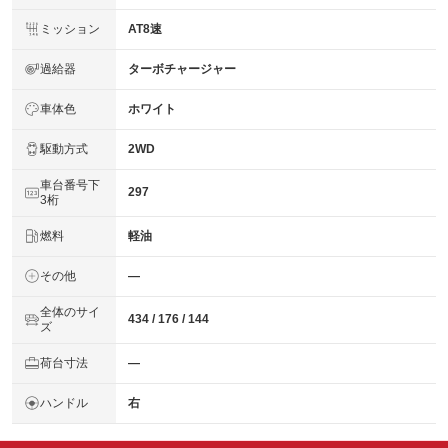
ミッション
AT8速
過給器
ターボチャージャー
車体色
ホワイト
駆動方式
2WD
車台番号下
297
3桁
燃料
軽油
その他
―
全体のサイ
434 / 176 / 144
ズ
荷台寸法
―
ハンドル
右