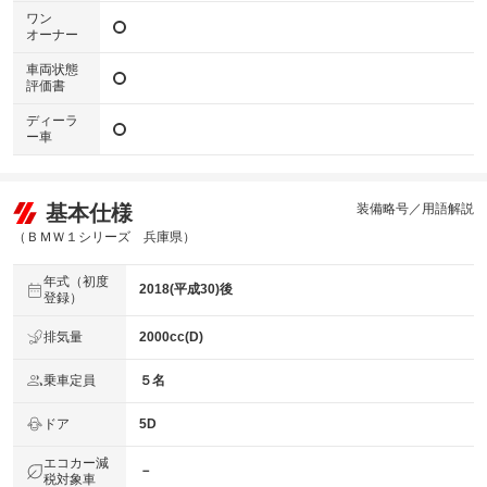
ワン
オーナー
車両状態
評価書
ディーラ
ー車
基本仕様
装備略号／用語解説
（ＢＭＷ１シリーズ 兵庫県）
年式（初度
2018(平成30)後
登録）
排気量
2000cc(D)
乗車定員
５名
ドア
5D
エコカー減
－
税対象車