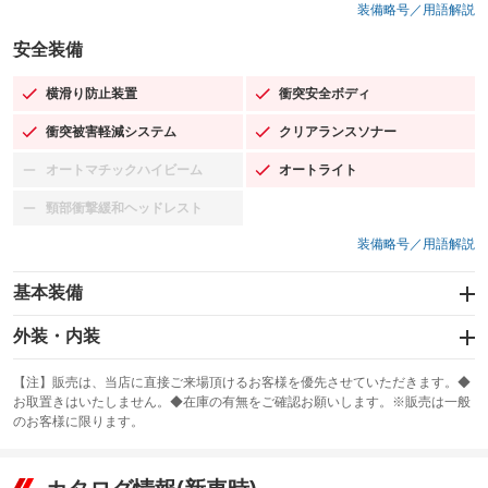
装備略号／用語解説
安全装備
横滑り防止装置
衝突安全ボディ
：装備あり
：装備あり
衝突被害軽減システム
クリアランスソナー
：装備あり
：装備あり
オートマチックハイビーム
オートライト
：装備なし
：装備あり
頸部衝撃緩和ヘッドレスト
：装備なし
装備略号／用語解説
基本装備
エアバッグ：運転席/助手席/サイド
外装・内装
：装備あり
スライドドア
カーナビ：HDDナビ
：装備なし
：装備あり
【注】販売は、当店に直接ご来場頂けるお客様を優先させていただきます。◆
お取置きはいたしません。◆在庫の有無をご確認お願いします。※販売は一般
サンルーフ
ABS
TV
：装備なし
：装備あり
：装備なし
のお客様に限ります。
エアコン
Wエアコン
オーディオ：CDまたはCDチェンジャー／ミュージックサーバー
：装備あり
：装備なし
：装備あり
リフトアップ
パワーステアリング