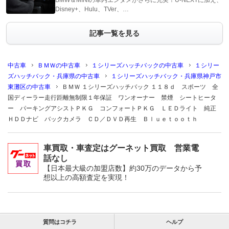
BMW＆MINIの車内エンタメがさらに充実！U-NEXTに加え、
Disney+、Hulu、TVer、…
記事一覧を見る
中古車
ＢＭＷの中古車
１シリーズハッチバックの中古車
１シリー
ズハッチバック・兵庫県の中古車
１シリーズハッチバック・兵庫県神戸市
東灘区の中古車
ＢＭＷ １シリーズハッチバック １１８ｄ スポーツ 全
国ディーラー走行距離無制限１年保証 ワンオーナー 禁煙 シートヒータ
ー パーキングアシストＰＫＧ コンフォートＰＫＧ ＬＥＤライト 純正
ＨＤＤナビ バックカメラ ＣＤ／ＤＶＤ再生 Ｂｌｕｅｔｏｏｔｈ
車買取・車査定はグーネット買取 営業電
話なし
【日本最大級の加盟店数】約30万のデータから予
想以上の高額査定を実現！
質問はコチラ
ヘルプ