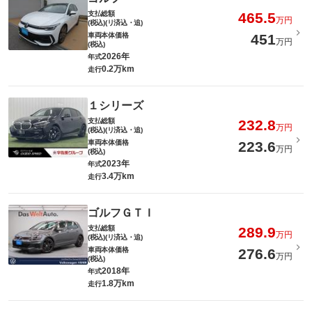
支払総額
465.5
万円
(税込)(リ済込・追)
車両本体価格
451
万円
(税込)
2026年
年式
0.2万km
走行
１シリーズ
支払総額
232.8
万円
(税込)(リ済込・追)
車両本体価格
223.6
万円
(税込)
2023年
年式
3.4万km
走行
ゴルフＧＴＩ
支払総額
289.9
万円
(税込)(リ済込・追)
車両本体価格
276.6
万円
(税込)
2018年
年式
1.8万km
走行