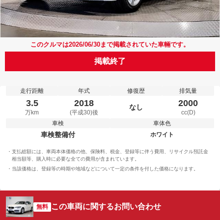
このクルマは2026/06/30まで掲載されていた車輛です。
掲載終了
走行距離
年式
修復歴
排気量
3.5
2018
2000
なし
万km
(平成30)後
cc(D)
車検
車体色
車検整備付
ホワイト
支払総額には、車両本体価格の他、保険料、税金、登録等に伴う費用、リサイクル預託金
相当額等、購入時に必要な全ての費用が含まれています。
当該価格は、登録等の時期や地域などについて一定の条件を付した価格になります。
この車両に関するお問い合わせ
無料