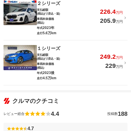
２シリーズ
支払総額
226.4
万円
(税込)(リ済込・追)
車両本体価格
205.9
万円
(税込)
2023年
年式
5.6万km
走行
１シリーズ
支払総額
249.2
万円
(税込)(リ済込・追)
車両本体価格
229
万円
(税込)
2023後
年式
4.5万km
走行
クルマのクチコミ
4.4
188
レビュー総合
投稿数
4.7