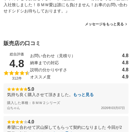
入社致しました！ＢＭＷ愛は誰にも負けません！お車のお問い合わ
せドシドシお待ちしております。』
メッセージをもっと見る
販売店の口コミ
総合評価
4.8
お問い合わせ（見積り）
（5点満点中）
4.8
4.8
納車までの対応
4.8
説明の分かりやすさ
4.9
オススメ度
312件
5.0
気持ち良く購入させて頂きました。
もっと見る
購入した車種：ＢＭＷ２シリーズ
山ちゃん
2026年03月07日
4.0
希望に合わせて沢山探してもらって契約になりました 今回が2