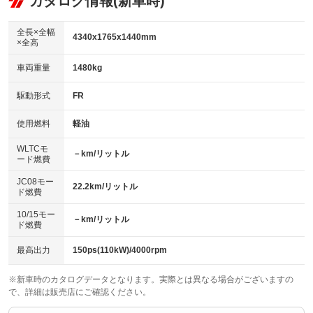
カタログ情報(新車時)
ビジュアル：-／DVD再生
：装備なし
：装備あり
：装備あり
ダウンヒルアシストコントロール
アルミホイール：アルミホイール
：装備なし
：装備あり
全長×全幅
4340x1765x1440mm
×全高
パワーウィンドウ
盗難防止システム
革シート
ハーフレザーシート
：装備あり
：装備あり
：装備なし
：装備なし
車両重量
1480kg
アイドリングストップ
ドライブレコーダー
キーレス
LEDヘッドランプ
：装備あり
：装備なし
：装備あり
：装備あり
USB入力端子
Bluetooth接続
駆動形式
FR
HID(キセノンライト)
ポータブルナビ
：装備あり
：装備あり
：装備なし
：装備なし
100V電源
クリーンディーゼル
バックカメラ
ETC2.0
使用燃料
軽油
：装備なし
：装備なし
：装備あり
：装備あり
センターデフロック
エアロ
スマートキー
：装備なし
WLTCモ
：装備なし
：装備あり
－km/リットル
ード燃費
レンタカーアップ
展示・試乗車
ローダウン
ランフラットタイヤ
：装備なし
：装備なし
：装備なし
：装備なし
JC08モー
22.2km/リットル
ド燃費
電動格納ミラー
パワーシート
3列シート
：装備あり
：装備なし
：装備なし
10/15モー
装備略号／用語解説
－km/リットル
ベンチシート
フルフラットシート
ド燃費
：装備なし
：装備なし
チップアップシート
オットマン
：装備なし
：装備あり
最高出力
150ps(110kW)/4000rpm
電動格納サードシート
シートヒーター
：装備なし
：装備あり
※新車時のカタログデータとなります。実際とは異なる場合がございますの
で、詳細は販売店にご確認ください。
ウォークスルー
後席モニター
：装備なし
：装備なし