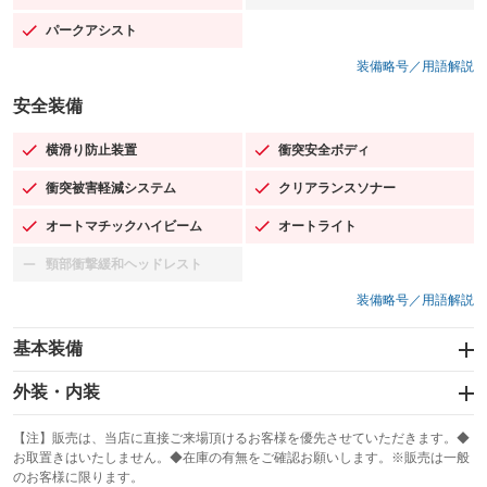
パークアシスト
：装備あり
装備略号／用語解説
安全装備
横滑り防止装置
衝突安全ボディ
：装備あり
：装備あり
衝突被害軽減システム
クリアランスソナー
：装備あり
：装備あり
オートマチックハイビーム
オートライト
：装備あり
：装備あり
頸部衝撃緩和ヘッドレスト
：装備なし
装備略号／用語解説
基本装備
エアバッグ：運転席/助手席/サイド
外装・内装
：装備あり
スライドドア
カーナビ：HDDナビ
：装備なし
：装備あり
【注】販売は、当店に直接ご来場頂けるお客様を優先させていただきます。◆
お取置きはいたしません。◆在庫の有無をご確認お願いします。※販売は一般
サンルーフ
ABS
TV
：装備なし
：装備あり
：装備なし
のお客様に限ります。