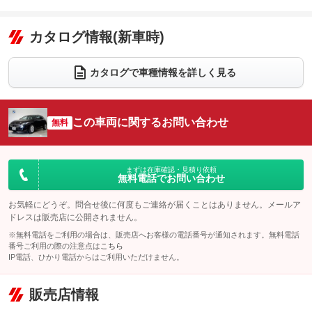
エアコン
Wエアコン
オーディオ：ミュージックプレイヤー接続可
：装備あり
：装備なし
：装備あり
リフトアップ
パワーステアリング
カタログ情報(新車時)
ビジュアル
：装備なし
：装備あり
：装備なし
ダウンヒルアシストコントロール
アルミホイール：17インチ
：装備なし
：装備あり
カタログで車種情報を詳しく見る
パワーウィンドウ
盗難防止システム
革シート
ハーフレザーシート
：装備あり
：装備あり
：装備あり
：装備なし
アイドリングストップ
ドライブレコーダー
キーレス
LEDヘッドランプ
：装備あり
：装備なし
：装備あり
：装備あり
この車両に関するお問い合わせ
無料
USB入力端子
Bluetooth接続
HID(キセノンライト)
ポータブルナビ
：装備あり
：装備あり
：装備なし
：装備なし
100V電源
クリーンディーゼル
バックカメラ
ETC2.0
：装備なし
：装備なし
：装備あり
：装備あり
まずは在庫確認・見積り依頼
無料電話でお問い合わせ
センターデフロック
エアロ
スマートキー
：装備なし
：装備なし
：装備あり
レンタカーアップ
展示・試乗車
お気軽にどうぞ。問合せ後に何度もご連絡が届くことはありません。メールア
ローダウン
ランフラットタイヤ
：装備あり
：装備なし
：装備なし
：装備なし
ドレスは販売店に公開されません。
電動格納ミラー
パワーシート
3列シート
：装備あり
※無料電話をご利用の場合は、販売店へお客様の電話番号が通知されます。無料電話
：装備あり
：装備なし
番号ご利用の際の注意点は
こちら
装備略号／用語解説
ベンチシート
フルフラットシート
IP電話、ひかり電話からはご利用いただけません。
：装備なし
：装備なし
チップアップシート
オットマン
：装備なし
：装備なし
販売店情報
電動格納サードシート
シートヒーター
：装備なし
：装備あり