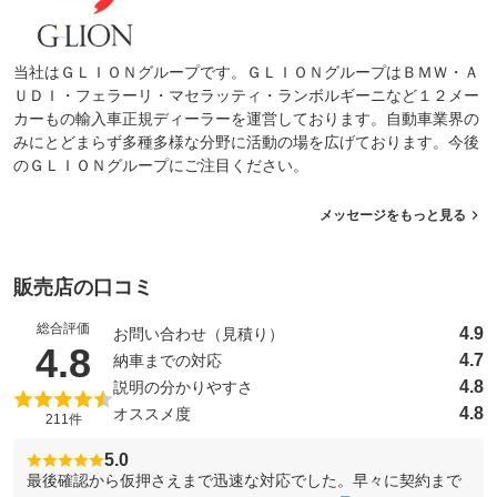
当社はＧＬＩＯＮグループです。ＧＬＩＯＮグループはＢＭＷ・Ａ
ＵＤＩ・フェラーリ・マセラッティ・ランボルギーニなど１２メー
カーもの輸入車正規ディーラーを運営しております。自動車業界の
みにとどまらず多種多様な分野に活動の場を広げております。今後
のＧＬＩＯＮグループにご注目ください。
メッセージをもっと見る
販売店の口コミ
総合評価
4.9
お問い合わせ（見積り）
（5点満点中）
4.8
4.7
納車までの対応
4.8
説明の分かりやすさ
4.8
オススメ度
211件
5.0
最後確認から仮押さえまで迅速な対応でした。早々に契約まで