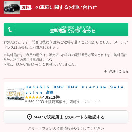
この車両に関するお問い合わせ
無料
まずは在庫確認・見積り依頼
無料電話でお問い合わせ
お気軽にどうぞ。問合せ後に何度もご連絡が届くことはありません。 メールア
ドレスは販売店に公開されません。
※無料電話をご利用の場合は、販売店へお客様の電話番号が通知されます。無料電話
番号ご利用の際の注意点は
こちら
IP電話、ひかり電話からはご利用いただけません。
詳細はこちら
Ｈａｎｓｈｉｎ ＢＭＷ ＢＭＷ Ｐｒｅｍｉｕｍ Ｓｅｌｅ
ｃｔｉｏｎ 高槻
【STEP1】
認証画面でグーネットを友だち追加してから「許可する」ボタンを押
4.8
211件
します
〒569-1133 大阪府高槻市川西町１－２０－１０
【STEP2】
トーク画面で
ボタンをタップして問い合わせを
MAPで販売店までのルートを確認する
完了してください。
スマートフォンの位置情報をONにしてください
こちら