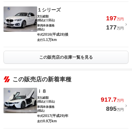
１シリーズ
支払総額
197
万円
(税込)(リ済込)
車両本体価格
177
万円
(税込)
2016(平成28)後
年式
1.1万km
走行
この販売店の在庫一覧を見る
この販売店の新着車種
ｉ８
支払総額
917.7
万円
(税込)(リ済込)
車両本体価格
895
万円
(税込)
2017(平成29)年
年式
0.9万km
走行