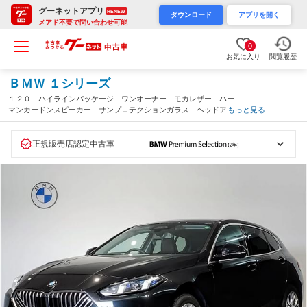
グーネットアプリ
RENEW
ダウンロード
アプリを開く
メアド不要で問い合わせ可能
0
お気に入り
閲覧履歴
ＢＭＷ １シリーズ
１２０ ハイラインパッケージ ワンオーナー モカレザー ハー
マンカードンスピーカー サンプロテクションガラス ヘッドアッ
もっと見る
プディスプレイ 全周囲カメラ アクティブクルーズコントロー
ル 電動トランク シートヒーター 元レンタカー（大阪府）
正規販売店認定中古車