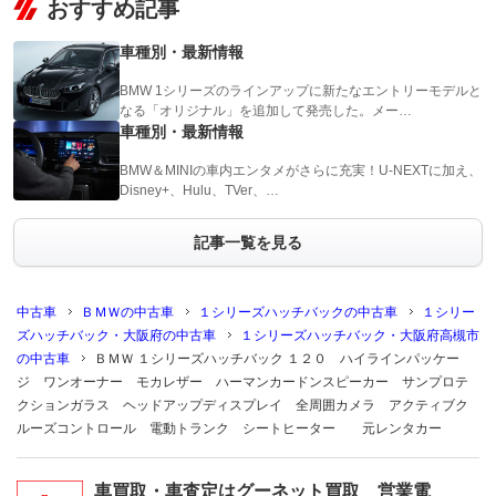
おすすめ記事
車種別・最新情報
BMW 1シリーズのラインアップに新たなエントリーモデルと
なる「オリジナル」を追加して発売した。メー…
車種別・最新情報
BMW＆MINIの車内エンタメがさらに充実！U-NEXTに加え、
Disney+、Hulu、TVer、…
記事一覧を見る
中古車
ＢＭＷの中古車
１シリーズハッチバックの中古車
１シリー
ズハッチバック・大阪府の中古車
１シリーズハッチバック・大阪府高槻市
の中古車
ＢＭＷ １シリーズハッチバック １２０ ハイラインパッケー
ジ ワンオーナー モカレザー ハーマンカードンスピーカー サンプロテ
クションガラス ヘッドアップディスプレイ 全周囲カメラ アクティブク
ルーズコントロール 電動トランク シートヒーター 元レンタカー
車買取・車査定はグーネット買取 営業電