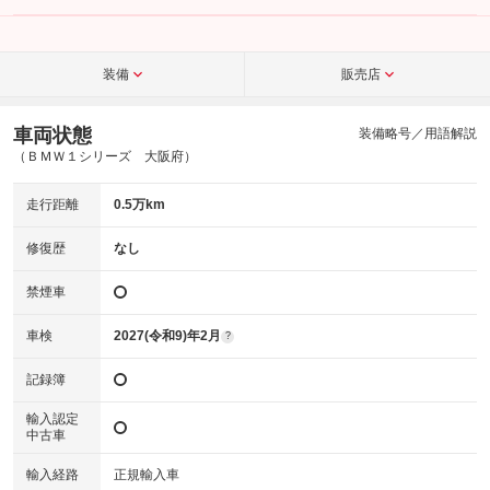
装備
販売店
車両状態
装備略号／用語解説
（ＢＭＷ１シリーズ 大阪府）
走行距離
0.5万km
修復歴
なし
禁煙車
車検
2027(令和9)年2月
?
記録簿
輸入認定
中古車
輸入経路
正規輸入車