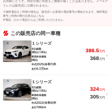
お気軽にどうぞ。問合せ後に何度もご連絡が届くことはありません。メールア
ドレスは販売店に公開されません。
※無料電話をご利用の場合は、販売店へお客様の電話番号が通知されます。無料電話
番号ご利用の際の注意点は
こちら
IP電話、ひかり電話からはご利用いただけません。
この販売店の同一車種
１シリーズ
支払総額
386.5
万円
(税込)(リ済込)
車両本体価格
368
万円
(税込)
2025(令和7)年
年式
0.3万km
走行
１シリーズ
支払総額
324
万円
(税込)(リ済込)
車両本体価格
305
万円
(税込)
2022(令和4)年
年式
786km
走行