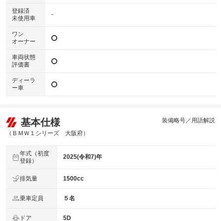
登録済
-
未使用車
ワン
オーナー
車両状態
評価書
ディーラ
ー車
基本仕様
装備略号／用語解説
（ＢＭＷ１シリーズ 大阪府）
年式（初度
2025(令和7)年
登録）
排気量
1500cc
乗車定員
５名
ドア
5D