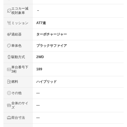
エコカー減
－
税対象車
ミッション
AT7速
過給器
ターボチャージャー
車体色
ブラックサファイア
駆動方式
2WD
車台番号下
189
3桁
燃料
ハイブリッド
その他
―
全体のサイ
―
ズ
荷台寸法
―