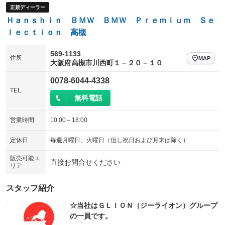
正規ディーラー
ウォークスルー
後席モニター
：装備なし
：装備なし
Ｈａｎｓｈｉｎ ＢＭＷ ＢＭＷ Ｐｒｅｍｉｕｍ Ｓｅ
電動リアゲート
フロントカメラ
ｌｅｃｔｉｏｎ 高槻
：装備あり
：装備あり
シートエアコン
全周囲カメラ
：装備なし
：装備あり
569-1133
住所
MAP
大阪府高槻市川西町１－２０－１０
サイドカメラ
ルーフレール
：装備なし
：装備なし
0078-6044-4338
エアサスペンション
ヘッドライトウォッシャー
：装備なし
：装備なし
TEL
無料電話
装備略号／用語解説
営業時間
10:00～18:00
定休日
毎週月曜日、火曜日（但し祝日および月末は除く）
販売可能エ
直接お問合せください
リア
スタッフ紹介
☆当社はＧＬＩＯＮ（ジーライオン）グループ
の一員です。