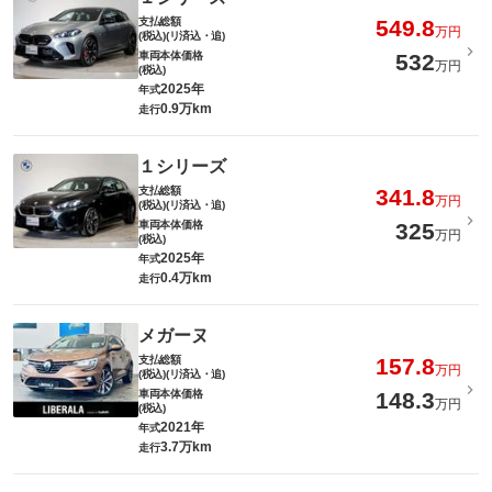
支払総額
549.8
万円
(税込)(リ済込・追)
車両本体価格
532
万円
(税込)
2025年
年式
0.9万km
走行
１シリーズ
支払総額
341.8
万円
(税込)(リ済込・追)
車両本体価格
325
万円
(税込)
2025年
年式
0.4万km
走行
メガーヌ
支払総額
157.8
万円
(税込)(リ済込・追)
車両本体価格
148.3
万円
(税込)
2021年
年式
3.7万km
走行