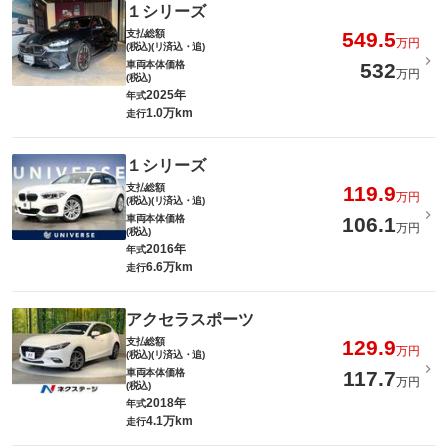
１シリーズ
支払総額
549.5
万円
(税込)(リ済込・追)
車両本体価格
532
万円
(税込)
2025年
年式
1.0万km
走行
１シリーズ
支払総額
119.9
万円
(税込)(リ済込・追)
車両本体価格
106.1
万円
(税込)
2016年
年式
6.6万km
走行
アクセラスポーツ
支払総額
129.9
万円
(税込)(リ済込・追)
車両本体価格
117.7
万円
(税込)
2018年
年式
4.1万km
走行