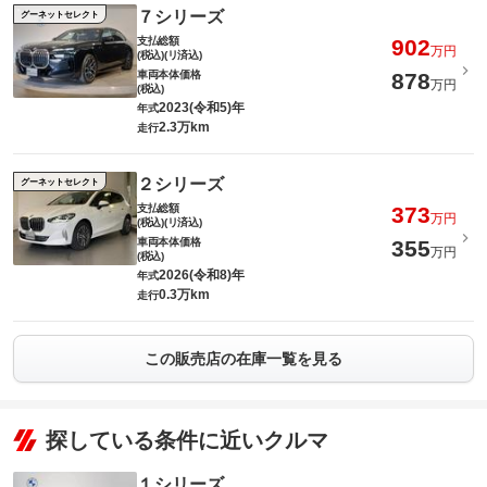
７シリーズ
グーネットセレクト
支払総額
902
万円
(税込)(リ済込)
車両本体価格
878
万円
(税込)
2023(令和5)年
年式
2.3万km
走行
２シリーズ
グーネットセレクト
支払総額
373
万円
(税込)(リ済込)
車両本体価格
355
万円
(税込)
2026(令和8)年
年式
0.3万km
走行
この販売店の在庫一覧を見る
探している条件に近いクルマ
１シリーズ