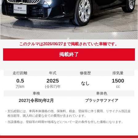
このクルマは2026/06/27まで掲載されていた車輛です。
掲載終了
走行距離
年式
修復歴
排気量
0.5
2025
1500
なし
万km
(令和7)年
cc
車検
車体色
2027(令和9)年2月
ブラックサファイア
支払総額には、車両本体価格の他、保険料、税金、登録等に伴う費用、リサイクル預託金
相当額等、購入時に必要な全ての費用が含まれています。
当該価格は、登録等の時期や地域などについて一定の条件を付した価格になります。