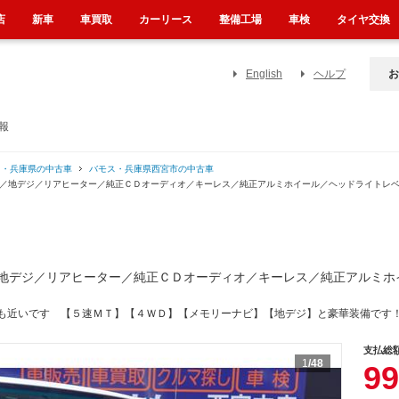
店
新車
車買取
カーリース
整備工場
車検
タイヤ交換
English
ヘルプ
お
報
ス・兵庫県の中古車
バモス・兵庫県西宮市の中古車
ビ／地デジ／リアヒーター／純正ＣＤオーディオ／キーレス／純正アルミホイール／ヘッドライトレ
地デジ／リアヒーター／純正ＣＤオーディオ／キーレス／純正アルミホ
も近いです 【５速ＭＴ】【４ＷＤ】【メモリーナビ】【地デジ】と豪華装備です
支払総
1
/48
99