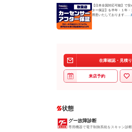
【日本全国対応可能】で安
ター保証】を半年・１年・
用意いたしております…
…
在庫確認・見積り
来店予約
状態
グー故障診断
専用機器で電子制御系統をスキャン診断