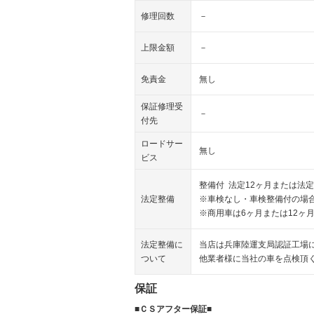
修理回数
－
上限金額
－
免責金
無し
保証修理受
－
付先
ロードサー
無し
ビス
整備付 法定12ヶ月または法定
法定整備
※車検なし・車検整備付の場合
※商用車は6ヶ月または12ヶ
法定整備に
当店は兵庫陸運支局認証工場
ついて
他業者様に当社の車を点検頂
保証
■ＣＳアフター保証■