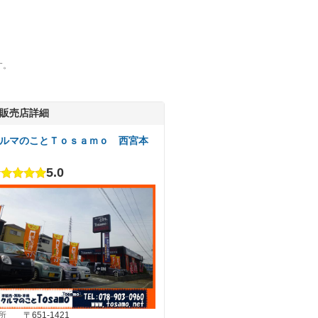
す。
販売店詳細
ルマのことＴｏｓａｍｏ 西宮本
5.0
所
〒651-1421