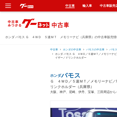
中古車
輸入車
中古車販売
新車
中古車
ホンダ バモス Ｇ ４ＷＤ ５速ＭＴ メモリーナビ（兵庫県）の中古車販売情
輸入車
中古車
ホンダの中古車
バモスの中古車
バモ
ホンダ バモス Ｇ ４ＷＤ／５速ＭＴ／メモリーナ
イザー／ドリンクホルダー
クルマ買取
バモス
ホンダ
カーリース
Ｇ ４ＷＤ／５速ＭＴ／メモリーナビ／
リンクホルダー（兵庫県）
タイヤ交換
大阪、神戸、尼崎、伊丹、宝塚、三田周辺から
整備工場
車検