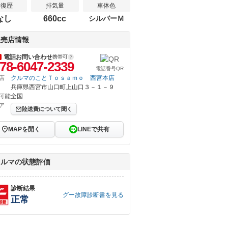
修復歴
排気量
車体色
なし
660cc
シルバーＭ
販売店情報
電話お問い合わせ
携帯可
78-6047-2339
電話番号QR
店
クルマのことＴｏｓａｍｏ 西宮本店
兵庫県西宮市山口町上山口３－１－９
可能
全国
ア
陸送費について聞く
MAPを開く
LINEで共有
クルマの状態評価
診断結果
グー故障診断書を見る
正常