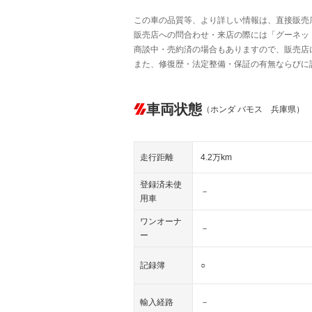
この車の品質等、より詳しい情報は、直接販売
販売店への問合わせ・来店の際には「グーネット中
商談中・売約済の場合もありますので、販売店
また、修復歴・法定整備・保証の有無ならびに
車両状態
（ホンダ バモス 兵庫県）
走行距離
4.2万km
登録済未使
－
用車
ワンオーナ
－
ー
記録簿
○
輸入経路
－