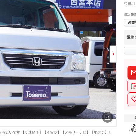
諸費用 
法定整
希望
通常
2
(平
らも近いです 【５速ＭＴ】【４ＷＤ】【メモリーナビ】【地デジ】と