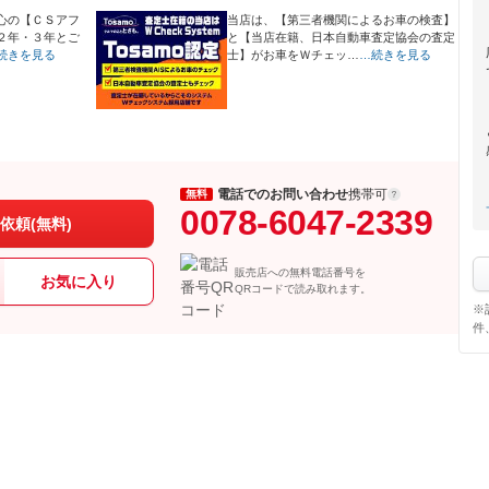
心の【ＣＳアフ
当店は、【第三者機関によるお車の検査】
２年・３年とご
と【当店在籍、日本自動車査定協会の査定
続きを見る
士】がお車をＷチェッ…
…続きを見る
電話でのお問い合わせ
携帯可
無料
0078-6047-2339
依頼(無料)
販売店への無料電話番号を
お気に入り
QRコードで読み取れます。
※
件