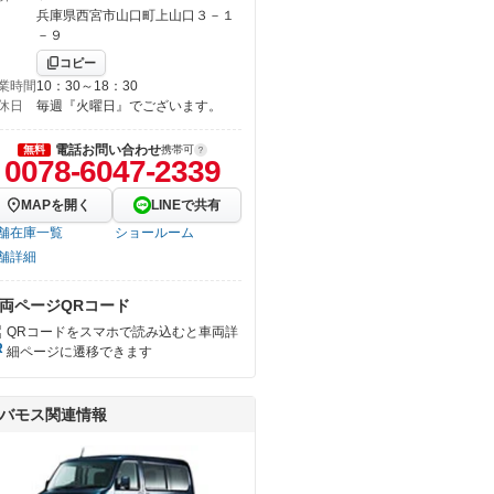
兵庫県西宮市山口町上山口３－１
－９
コピー
業時間
10：30～18：30
休日
毎週『火曜日』でございます。
電話お問い合わせ
無料
携帯可
0078-6047-2339
MAPを開く
LINEで共有
舗在庫一覧
ショールーム
舗詳細
両ページQRコード
QRコードをスマホで読み込むと車両詳
細ページに遷移できます
バモス関連情報