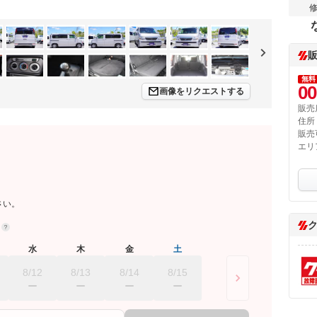
無料
00
画像をリクエストする
販売
住所
販売
エリ
さい。
約
水
木
金
土
8/12
8/13
8/14
8/15