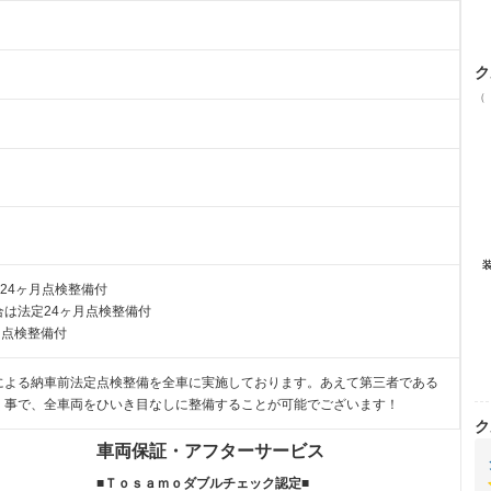
ク
（
24ヶ月点検整備付
は法定24ヶ月点検整備付
月点検整備付
による納車前法定点検整備を全車に実施しております。あえて第三者である
く事で、全車両をひいき目なしに整備することが可能でございます！
ク
車両保証・アフターサービス
■Ｔｏｓａｍｏダブルチェック認定■