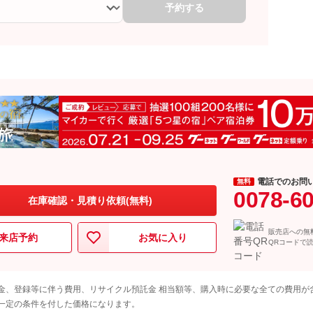
予約する
電話でのお問
無料
0078-6
在庫確認・見積り依頼(無料)
販売店への無
来店予約
お気に入り
QRコードで
金、登録等に伴う費用、リサイクル預託金 相当額等、購入時に必要な全ての費用が
一定の条件を付した価格になります。