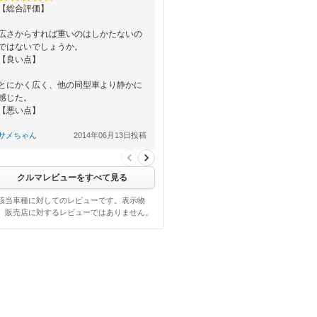
【総合評価】
広さからすれば重いのはしかたないの
ではないでしょうか。
【良い点】
とにかく広く、他の同型車より静かに
感じた。
【悪い点】
ＮＡの４ＷＤにしたので、加速等は悪
サメちゃん
2014年06月13日投稿
い。燃費は犠牲にしてもターボはほし
い。
クルマレビューをすべて見る
該当車種に対してのレビューです。表示物
、販売店に対するレビューではありません。