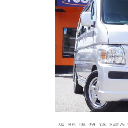
マガジン
車カタログ
自動車ローン
保険
レビュー
価格相場
教習所
用語集
大阪、神戸、尼崎、伊丹、宝塚、三田周辺か