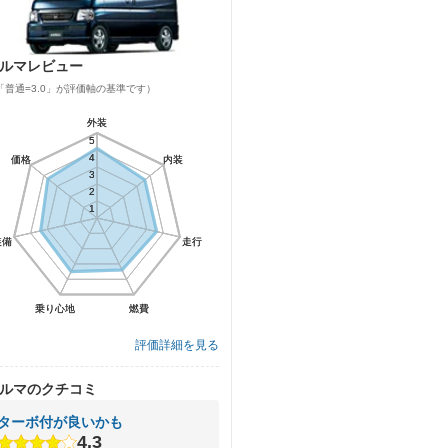
ルマレビュー
「普通=3.0」が評価軸の基準です）
外装
外装
5
5
4
4
価格
価格
内装
内装
3
3
2
2
1
1
装備
装備
走行
走行
乗り心地
乗り心地
燃費
燃費
評価詳細を見る
ルマのクチコミ
ターボ付が良いかも
4.3