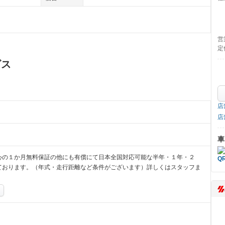
営
定
ビス
店
店
車
心の１か月無料保証の他にも有償にて日本全国対応可能な半年・１年・２
ております。（年式・走行距離など条件がございます）詳しくはスタッフま