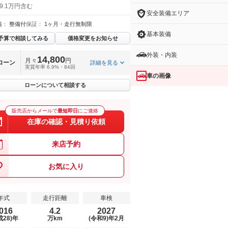
9.1万円含む
安全装備エリア
備：
整備付
保証：
1ヶ月・走行無制限
基本装備
予算で相談してみる
価格変更をお知らせ
外装・内装
14,800
月々
円
ローン
詳細を見る
実質年率 6.9%・84回
車の画像
ローンについて相談する
販売店からメールで
最短即日
にご連絡
在庫の確認・見積り依頼
来店予約
お気に入り
年式
走行距離
車検
016
4.2
2027
成28)年
万km
(令和9)年2月