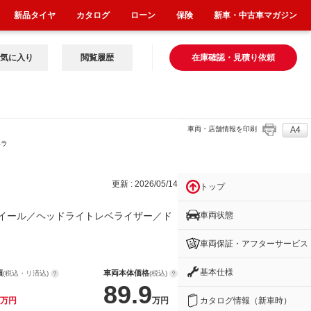
新品タイヤ
カタログ
ローン
保険
新車・中古車マガジン
気に入り
閲覧履歴
在庫確認・見積り依頼
車両・店舗情報を印刷
A4
ベラ
更新 : 2026/05/14
トップ
車両状態
イール／ヘッドライトレベライザー／ド
車両保証・アフターサービス
！
基本仕様
額
車両本体価格
(税込・リ済込)
(税込)
89.9
カタログ情報（新車時）
万円
万円