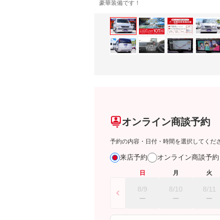
豪華装備です！
オンライン商談予約
予約の内容・日付・時間を選択してくだ
来店予約
オンライン商談予
日
月
火
8/9
8/10
8/11