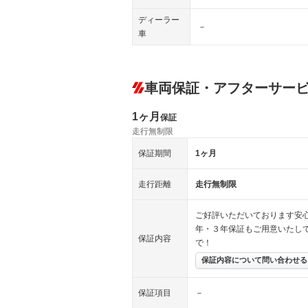
ディーラー
－
車
車両保証・アフターサー
1ヶ月
保証
走行無制限
保証期間
1ヶ月
走行距離
走行無制限
ご好評いただいております安
年・３年保証もご用意いたし
保証内容
で！
保証内容について問い合わせる
保証項目
－