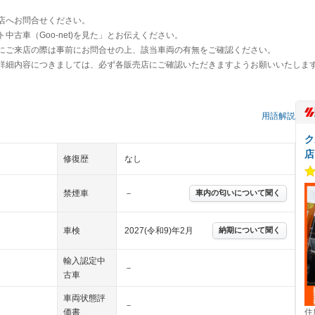
店へお問合せください。
古車（Goo-net)を見た」とお伝えください。
にご来店の際は事前にお問合せの上、該当車両の有無をご確認ください。
詳細内容につきましては、必ず各販売店にご確認いただきますようお願いいたしま
用語解説
ク
店
修復歴
なし
禁煙車
－
車内の匂いについて聞く
車検
2027(令和9)年2月
納期について聞く
輸入認定中
－
古車
車両状態評
－
価書
住