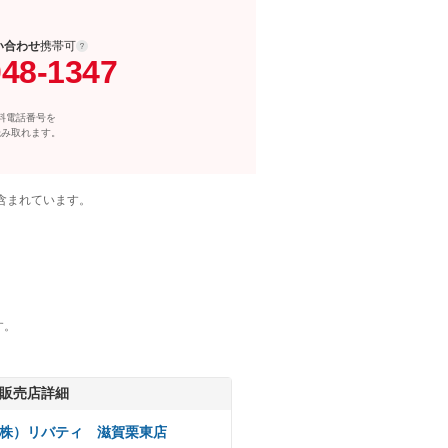
い合わせ
携帯可
048-1347
料電話番号を
読み取れます。
含まれています。
す。
販売店詳細
株）リバティ 滋賀栗東店