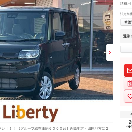
諸費用
法定整
希望
通常
2
(令
さい！！！ 【グループ総在庫約６０００台】近畿地方・四国地方に２