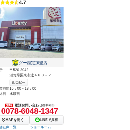
4.7
グー鑑定加盟店
所
〒520-3042
滋賀県栗東市辻４８０－２
コピー
業時間
10：00～18：00
休日
水曜日
電話お問い合わせ
無料
携帯可
0078-6048-1347
MAPを開く
LINEで共有
舗在庫一覧
ショールーム