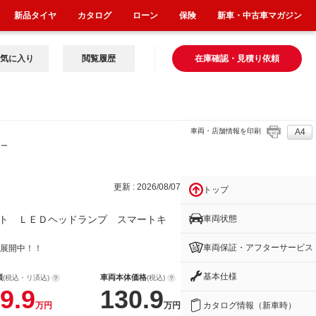
新品タイヤ
カタログ
ローン
保険
新車・中古車マガジン
気に入り
閲覧履歴
在庫確認・見積り依頼
車両・店舗情報を印刷
A4
マー
更新 : 2026/08/07
トップ
車両状態
ト ＬＥＤヘッドランプ スマートキ
車両保証・アフターサービス
展開中！！
基本仕様
額
車両本体価格
(税込・リ済込)
(税込)
9.9
130.9
カタログ情報（新車時）
万円
万円