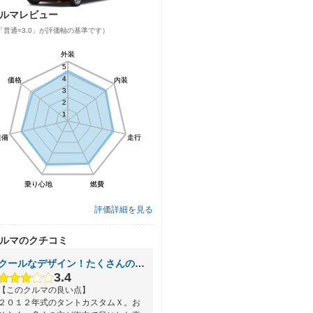
ルマレビュー
「普通=3.0」が評価軸の基準です）
外装
外装
5
5
4
4
価格
価格
内装
内装
3
3
2
2
1
1
装備
装備
走行
走行
乗り心地
乗り心地
燃費
燃費
評価詳細を見る
ルマのクチコミ
クールなデザイン！たくさんのファンを持つタントカスタム
3.4
【このクルマの良い点】
２０１２年式のタントカスタムＸ。お