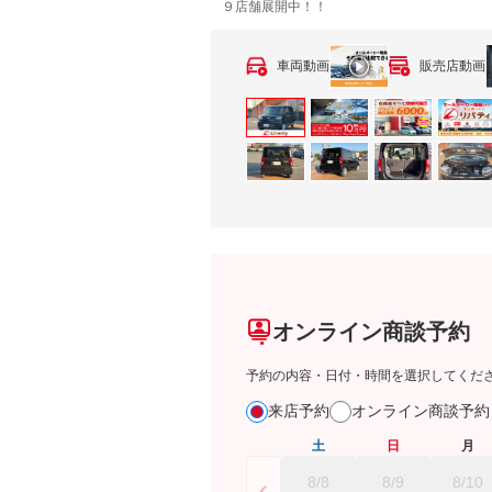
９店舗展開中！！
車両動画
販売店動画
オンライン商談予約
予約の内容・日付・時間を選択してくだ
来店予約
オンライン商談予
土
日
月
8/8
8/9
8/10