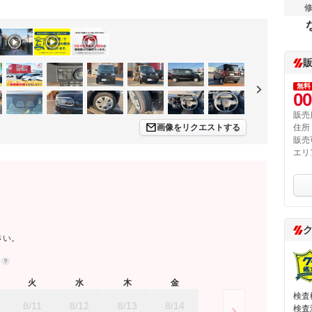
無料
00
販売
画像をリクエストする
住所
販売
エリ
さい。
約
火
水
木
金
検査
8/11
8/12
8/13
8/14
検査