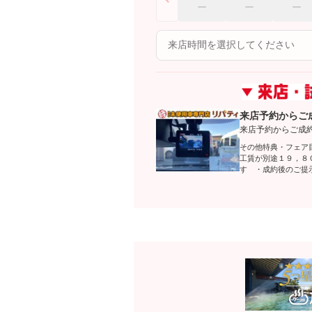
来店予約からご
来店予約からご成
その他特典・フェア
工賃が別途１９，８
す ・成約後のご提