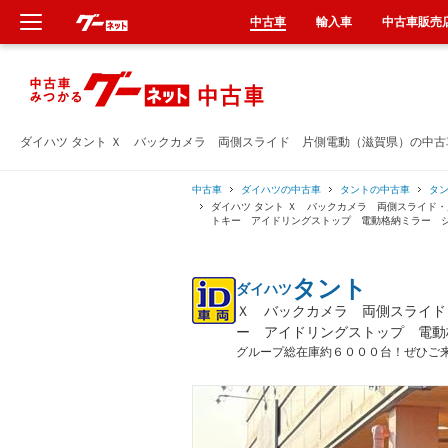
中古車
輸入車
中古車販売
新車
中古車
ダイハツ タント Ｘ バックカメラ 両側スライド 片側電動（滋賀県）の中
輸入車
中古車
ダイハツの中古車
タントの中古車
タ
ダイハツ タント Ｘ バックカメラ 両側スライド
トキー アイドリングストップ 電動格納ミラー 
クルマ買取
タント
ダイハツ
カーリース
Ｘ バックカメラ 両側スライド
ー アイドリングストップ 電動
タイヤ交換
グループ総在庫約６０００台！ぜひご
整備工場
車検