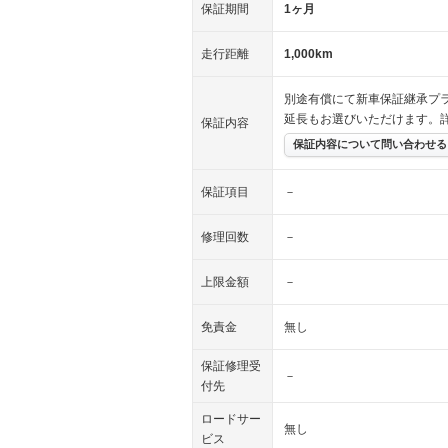
保証期間
1ヶ月
走行距離
1,000km
別途有償にて新車保証継承プ
延長もお選びいただけます。
保証内容
保証内容について問い合わせる
保証項目
－
修理回数
－
上限金額
－
免責金
無し
保証修理受
－
付先
ロードサー
無し
ビス