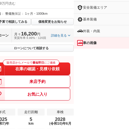
 9万円含む
安全装備エリア
備：
整備無
保証：
1ヶ月・1000km
基本装備
予算で相談してみる
価格変更をお知らせ
外装・内装
16,200
月々
円
ローン
詳細を見る
実質年率 6.99%・120回
車の画像
ローンについて相談する
販売店からメールで
最短即日
にご連絡
在庫の確認・見積り依頼
来店予約
お気に入り
年式
走行距離
車検
025
5
2028
和7)年
km
(令和10)年6月