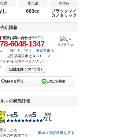
修復歴
排気量
車体色
なし
660cc
ブラックマイ
カメタリック
販売店情報
電話お問い合わせ
携帯可
78-6048-1347
電話番号QR
店
（株）リバティ 滋賀栗東店
滋賀県栗東市辻４８０－２
可能
直接お問合せください
ア
陸送費について聞く
MAPを開く
LINEで共有
クルマの状態評価
5
5
修復
外装
内装
なし
機関による
車両状態評価書を見る
済みの中古車です