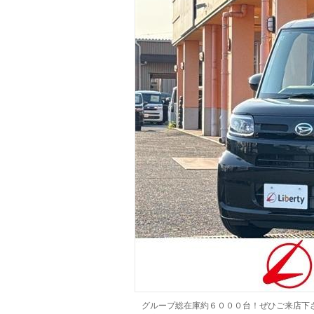
マガジン
車カタログ
自動車ローン
保険
レビュー
価格相場
教習所
用語集
グループ総在庫約６０００台！ぜひご来店下