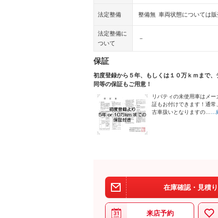
法定整備
整備無 車両状態については
法定整備に
－
ついて
保証
初度登録から５年、もしくは１０万ｋｍまで、
同等の保証もご用意！
リバティの未使用車はメー
証もお付けできます！通常
古車扱いとなりますの…
…
在庫確認・見積り
来店予約