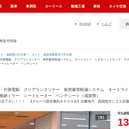
店
新車
車買取
カーリース
整備工場
車検
タイヤ交換
English
ヘルプ
お
古車販売情報
ント・滋賀県の中古車
タント・滋賀県栗東市の中古車
・片側電動 クリアランスソナー 衝突被害軽減システム オートライト ＬＥＤヘッドランプ ス
シートヒーター ベンチシート
・片側電動 クリアランスソナー 衝突被害軽減システム オートライ
格納ミラー シートヒーター ベンチシート（滋賀県）
来店下さい！！！ 【グループ総在庫約６０００台】近畿地方・四国地方に２９店舗
支払総
1
/81
13