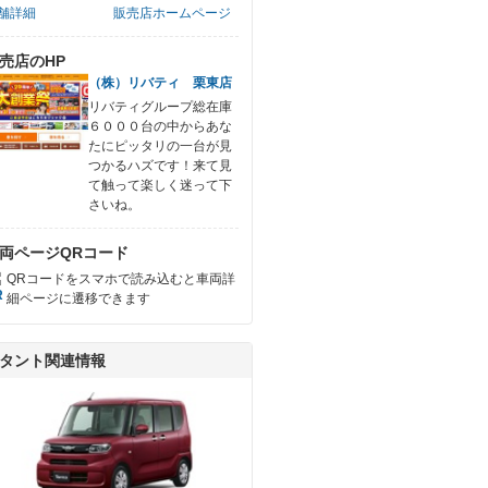
舗詳細
販売店ホームページ
売店のHP
（株）リバティ 栗東店
リバティグループ総在庫
６０００台の中からあな
たにピッタリの一台が見
つかるハズです！来て見
て触って楽しく迷って下
さいね。
両ページQRコード
QRコードをスマホで読み込むと車両詳
細ページに遷移できます
タント関連情報