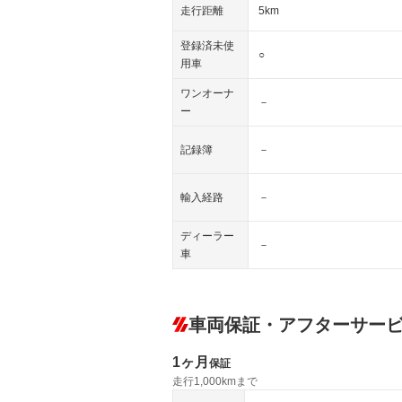
走行距離
5km
登録済未使
○
用車
ワンオーナ
－
ー
記録簿
－
輸入経路
－
ディーラー
－
車
車両保証・アフターサー
1ヶ月
保証
走行1,000kmまで