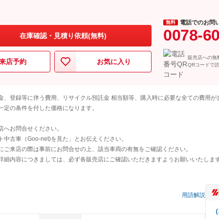
電話でのお問
無料
0078-6
在庫確認・見積り依頼(無料)
販売店への無
来店予約
お気に入り
QRコードで
金、登録等に伴う費用、リサイクル預託金 相当額等、購入時に必要な全ての費用が
一定の条件を付した価格になります。
店へお問合せください。
古車（Goo-net)を見た」とお伝えください。
にご来店の際は事前にお問合せの上、該当車両の有無をご確認ください。
詳細内容につきましては、必ず各販売店にご確認いただきますようお願いいたしま
）
用語解説
（