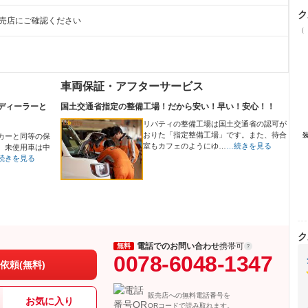
ク
販売店にご確認ください
（
車両保証・アフターサービス
ディーラーと
国土交通省指定の整備工場！だから安い！早い！安心！！
リバティの整備工場は国土交通省の認可が
おりた「指定整備工場」です。また、待合
カーと同等の保
室もカフェのようにゆ…
…続きを見る
、未使用車は中
続きを見る
ク
電話でのお問い合わせ
携帯可
無料
0078-6048-1347
依頼(無料)
販売店への無料電話番号を
お気に入り
QRコードで読み取れます。