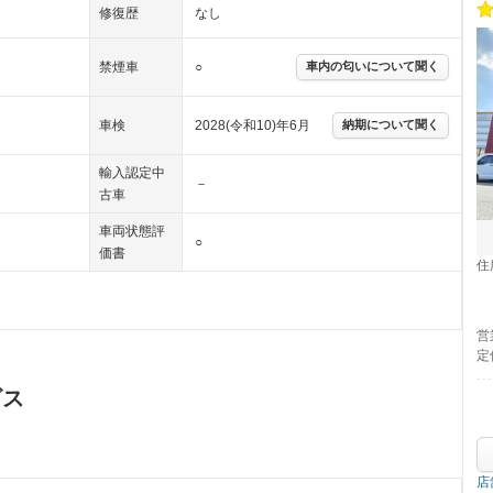
修復歴
なし
禁煙車
○
車内の匂いについて聞く
車検
2028(令和10)年6月
納期について聞く
輸入認定中
－
古車
車両状態評
○
価書
住
営
定
ビス
店