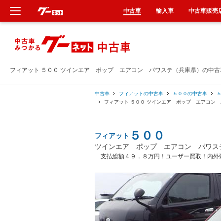
中古車
輸入車
中古車販売
新車
中古車
フィアット ５００ ツインエア ポップ エアコン パワステ（兵庫県）の中
輸入車
中古車
フィアットの中古車
５００の中古車
フィアット ５００ ツインエア ポップ エアコン
クルマ買取
５００
フィアット
カーリース
ツインエア ポップ エアコン パワス
支払総額４９．８万円！ユーザー買取！内外
タイヤ交換
整備工場
車検