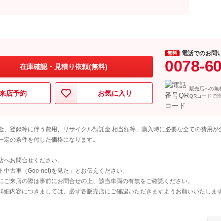
電話でのお問
無料
0078-6
在庫確認・見積り依頼(無料)
販売店への無
来店予約
お気に入り
QRコードで
金、登録等に伴う費用、リサイクル預託金 相当額等、購入時に必要な全ての費用が
一定の条件を付した価格になります。
店へお問合せください。
古車（Goo-net)を見た」とお伝えください。
にご来店の際は事前にお問合せの上、該当車両の有無をご確認ください。
詳細内容につきましては、必ず各販売店にご確認いただきますようお願いいたしま