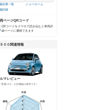
舗在庫一覧
ショールーム
舗詳細
両ページQRコード
QRコードをスマホで読み込むと車両詳
細ページに遷移できます
５００関連情報
ルマレビュー
「普通=3.0」が評価軸の基準です）
外装
外装
5
5
4
4
価格
価格
内装
内装
3
3
2
2