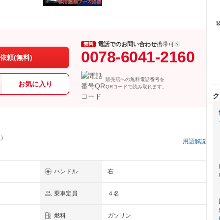
電話でのお問い合わせ
携帯可
無料
0078-6041-2160
依頼(無料)
販売店への無料電話番号を
お気に入り
QRコードで読み取れます。
ク
県）
用語解説
ハンドル
右
乗車定員
４名
燃料
ガソリン