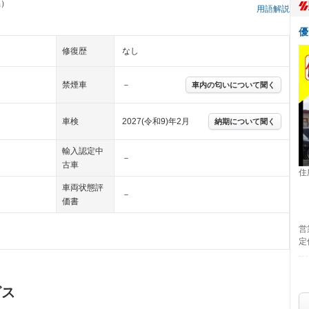
県）
用語解説
優
修復歴
なし
禁煙車
－
車内の匂いについて聞く
車検
2027(令和9)年2月
納期について聞く
輸入認定中
－
古車
住
車両状態評
－
価書
営
定
ビス