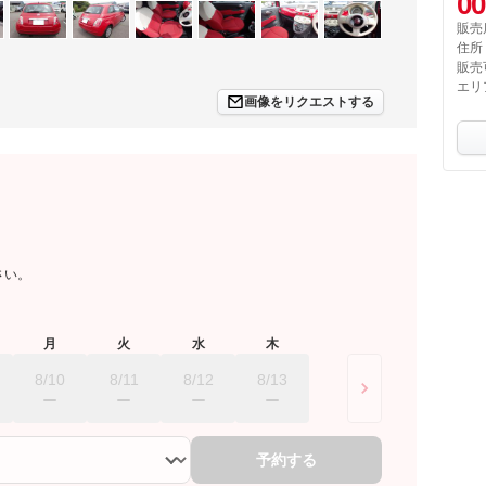
00
販売
住所
販売
エリ
画像をリクエストする
さい。
月
火
水
木
8/10
8/11
8/12
8/13
予約する