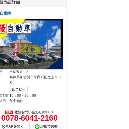
販売店詳細
自動車
所
〒675-0112
兵庫県加古川市平岡町山之上２６
０
コピー
業時間
10：00～20：00
休日
年中無休
電話お問い合わせ
無料
携帯可
0078-6041-2160
MAPを開く
LINEで共有