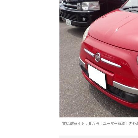
マガジン
車カタログ
自動車ローン
保険
レビュー
価格相場
教習所
用語集
支払総額４９．８万円！ユーザー買取！内外