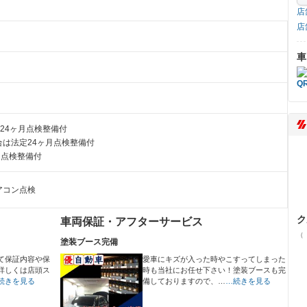
店
店
車
24ヶ月点検整備付
は法定24ヶ月点検整備付
月点検整備付
アコン点検
ク
車両保証・アフターサービス
（
塗装ブース完備
て保証内容や保
愛車にキズが入った時やこすってしまった
詳しくは店頭ス
時も当社にお任せ下さい！塗装ブースも完
続きを見る
備しておりますので、…
…続きを見る