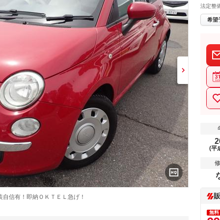
法定整
希望
2
(平
装自信有！即納ＯＫＴＥＬ急げ！
無料