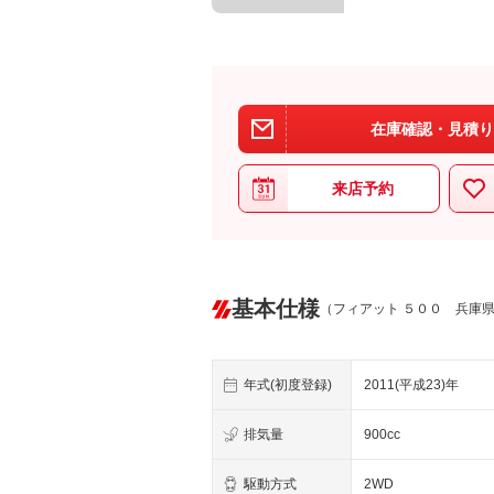
在庫確認・見積り
来店予約
基本仕様
（フィアット ５００ 兵庫
年式(初度登録)
2011(平成23)年
排気量
900cc
駆動方式
2WD