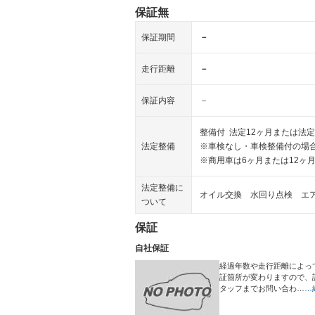
保証無
保証期間
－
走行距離
－
保証内容
－
整備付 法定12ヶ月または法定
法定整備
※車検なし・車検整備付の場合
※商用車は6ヶ月または12ヶ
法定整備に
オイル交換 水回り点検 エ
ついて
保証
自社保証
経過年数や走行距離によっ
証箇所が変わりますので、
タッフまでお問い合わ…
…