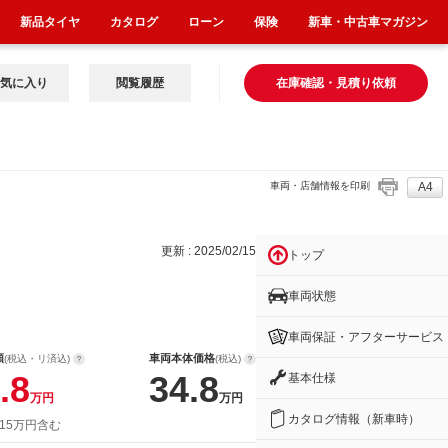
新品タイヤ
カタログ
ローン
保険
新車・中古車マガジン
気に入り
閲覧履歴
在庫確認・見積り依頼
車両・店舗情報を印刷
A4
更新 : 2025/02/15
トップ
車両状態
車両保証・アフターサービス
額
車両本体価格
(税込・リ済込)
(税込)
.8
34.8
基本仕様
万円
万円
カタログ情報（新車時）
 15万円含む