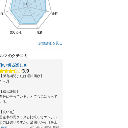
1
1
装備
装備
走行
走行
乗り心地
乗り心地
燃費
燃費
評価詳細を見る
ルマのクチコミ
使い切る楽しさ
3.9
【所有期間または運転回数】
１ヶ月
【総合評価】
自分に合っている。とても気に入って
いる。
【良い点】
国産車の同クラスと比較してエンジン
出力は劣りますが、足回りがそれを上
回っているため、マニュアルミッショ
Enjoy L...
2015年06月05日投稿