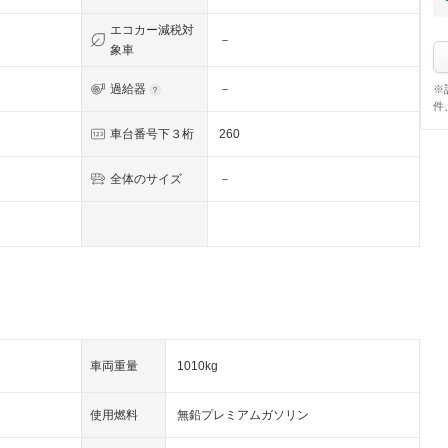
エコカー減税対
－
象車
過給器
－
※
件
車台番号下３桁
260
全体のサイズ
－
車両重量
1010kg
使用燃料
無鉛プレミアムガソリン