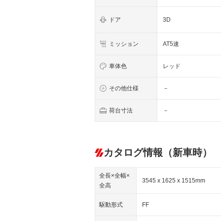
ドア
3D
ミッション
AT5速
車体色
レッド
その他仕様
－
荷台寸法
－
カタログ情報（新車時）
全長×全幅×
3545 x 1625 x 1515mm
全高
駆動形式
FF