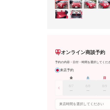
オンライン商談予約
予約の内容・日付・時間を選択してくだ
来店予約
金
土
日
8/7
8/8
8/9