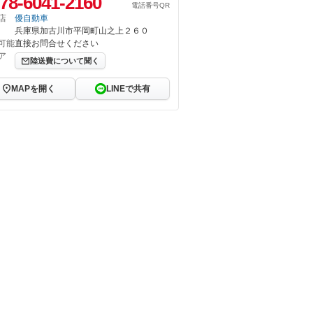
78-6041-2160
電話番号QR
店
優自動車
兵庫県加古川市平岡町山之上２６０
可能
直接お問合せください
ア
陸送費について聞く
MAPを開く
LINEで共有