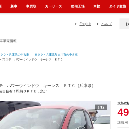
店
新車
車買取
カーリース
整備工場
車検
タイヤ交換
English
ヘルプ
お
古車販売情報
５００・兵庫県の中古車
５００・兵庫県加古川市の中古車
 パワステ パワーウインドウ キーレス ＥＴＣ
テ パワーウインドウ キーレス ＥＴＣ（兵庫県）
装自信有！即納ＯＫＴＥＬ急げ！
支払総
1
/12
49
諸費用