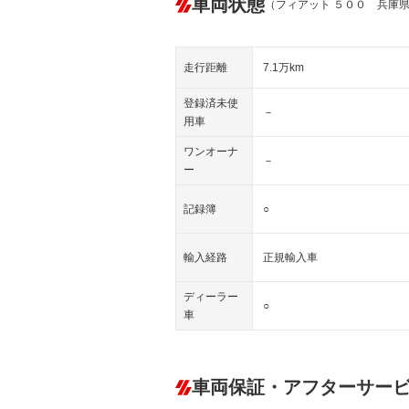
車両状態
（フィアット ５００ 兵庫
走行距離
7.1万km
登録済未使
－
用車
ワンオーナ
－
ー
記録簿
○
輸入経路
正規輸入車
ディーラー
○
車
車両保証・アフターサー