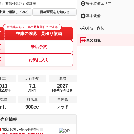
安全装備エリア
備：
整備付
保証：
保証無
予算で相談してみる
価格変更をお知らせ
基本装備
販売店からメールで
最短即日
にご連絡
外装・内装
在庫の確認・見積り依頼
車の画像
来店予約
お気に入り
年式
走行距離
車検
011
7.1
2027
成23)年
万km
(令和9)年2月
修復歴
排気量
車体色
なし
900cc
レッド
販売店情報
電話お問い合わせ
携帯可