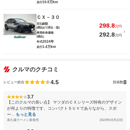
10.9万km
走行
ＣＸ－３０
支払総額
298.8
万円
(税込)(リ済込・追)
車両本体価格
292.8
万円
(税込)
2024年
年式
1.4万km
走行
クルマのクチコミ
4.5
8
レビュー総合
投稿数
3.7
【このクルマの良い点】 マツダのＣＸシリーズ特有のデザイン
が何よりの特徴です。コンパクトＳＵＶでありながら、スポ
ー...
もっと見る
喜久蔵ラーメン新発売
2023年03月22日