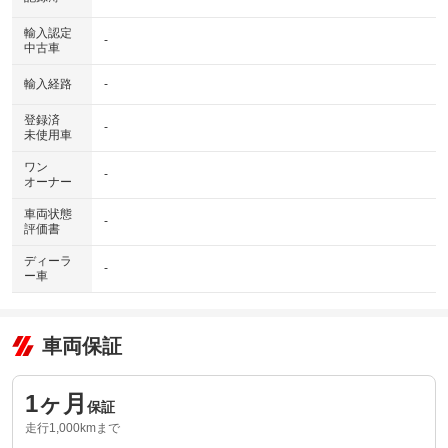
輸入認定
-
中古車
輸入経路
-
登録済
-
未使用車
ワン
-
オーナー
車両状態
-
評価書
ディーラ
-
ー車
車両保証
1ヶ月
保証
走行1,000kmまで