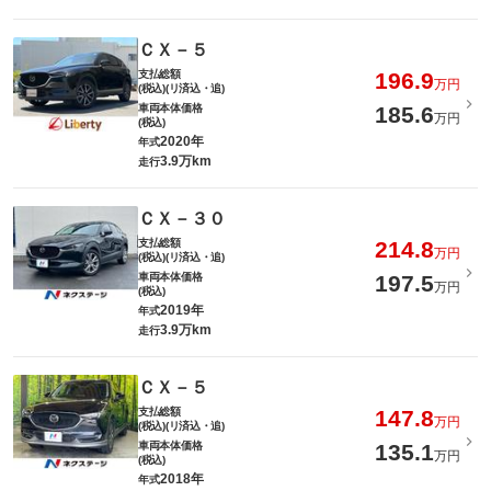
ＣＸ－５
支払総額
196.9
万円
(税込)(リ済込・追)
車両本体価格
185.6
万円
(税込)
2020年
年式
3.9万km
走行
ＣＸ－３０
支払総額
214.8
万円
(税込)(リ済込・追)
車両本体価格
197.5
万円
(税込)
2019年
年式
3.9万km
走行
ＣＸ－５
支払総額
147.8
万円
(税込)(リ済込・追)
車両本体価格
135.1
万円
(税込)
2018年
年式