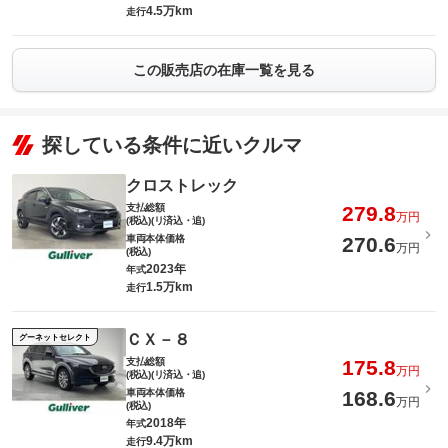
4.5万km
走行
この販売店の在庫一覧を見る
探している条件に近いクルマ
クロストレック
支払総額
279.8
万円
(税込)(リ済込・追)
車両本体価格
270.6
万円
(税込)
2023年
年式
1.5万km
走行
ＣＸ－８
グーネットセレクト
支払総額
175.8
万円
(税込)(リ済込・追)
車両本体価格
168.6
万円
(税込)
2018年
年式
9.4万km
走行