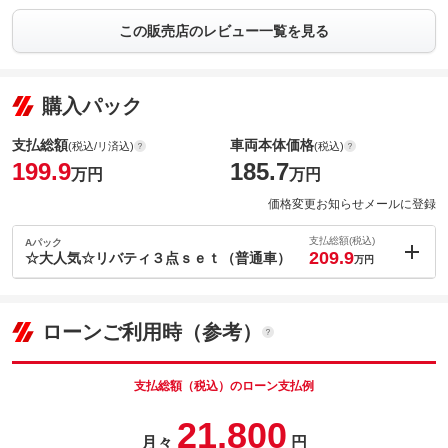
この販売店のレビュー一覧を見る
購入パック
支払総額
車両本体価格
(税込/リ済込)
(税込)
199.9
185.7
万円
万円
価格変更お知らせメールに登録
支払総額(税込)
Aパック
209.9
☆大人気☆リバティ３点ｓｅｔ（普通車）
万円
内：オプシ
10
ョン価格
万円
(税込)
ローンご利用時（参考）
車両本体価
185.7
万円
格
支払総額（税込）のローン支払例
パック内容
21,800
月々
円