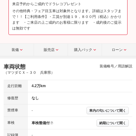
来店予約からご成約でドラレコプレゼント
その他特典・フェア目玉車は対象外となります。詳細はスタッフま
で！！【ご利用条件】・工賃が別途１９，８００円（税込）かかり
ます ・ご来店の上ご成約のお客様に限ります ・成約後のご提示
は無効です
装備
販売店
購入パック
ローン
車両状態
装備略号／用語解説
（マツダＣＸ－３０ 兵庫県）
走行距離
4.2万km
修復歴
なし
禁煙車
-
車内の匂いについて聞く
車検
車検整備付
納期について聞く
?
記録簿
-