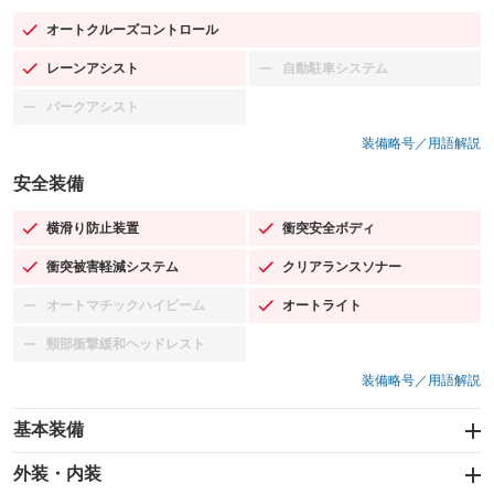
オートクルーズコントロール
：装備あり
レーンアシスト
自動駐車システム
：装備あり
：装備なし
パークアシスト
：装備なし
装備略号／用語解説
安全装備
横滑り防止装置
衝突安全ボディ
：装備あり
：装備あり
衝突被害軽減システム
クリアランスソナー
：装備あり
：装備あり
オートマチックハイビーム
オートライト
：装備なし
：装備あり
頸部衝撃緩和ヘッドレスト
：装備なし
装備略号／用語解説
基本装備
エアバッグ：運転席/助手席/サイド
外装・内装
：装備あり