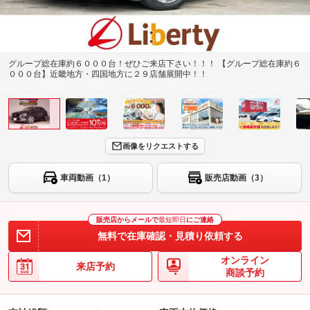
グループ総在庫約６０００台！ぜひご来店下さい！！！ 【グループ総在庫約６
０００台】近畿地方・四国地方に２９店舗展開中！！
画像をリクエストする
車両動画（1）
販売店動画（3）
販売店からメールで
最短即日
にご連絡
無料で在庫確認・見積り依頼する
オンライン
来店予約
商談予約