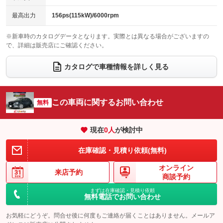
チップアップシート
オットマン
：装備なし
：装備なし
最高出力
156ps(115kW)/6000rpm
電動格納サードシート
シートヒーター
：装備なし
：装備あり
※新車時のカタログデータとなります。実際とは異なる場合がございますの
で、詳細は販売店にご確認ください。
ウォークスルー
後席モニター
：装備なし
：装備なし
電動リアゲート
フロントカメラ
カタログで車種情報を詳しく見る
：装備あり
：装備なし
シートエアコン
全周囲カメラ
：装備なし
：装備なし
サイドカメラ
ルーフレール
この車両に関するお問い合わせ
：装備なし
無料
：装備なし
エアサスペンション
ヘッドライトウォッシャー
：装備なし
：装備なし
現在
0
人
が検討中
装備略号／用語解説
在庫確認・見積り依頼(無料)
オンライン
来店予約
商談予約
まずは在庫確認・見積り依頼
無料電話でお問い合わせ
お気軽にどうぞ。問合せ後に何度もご連絡が届くことはありません。メールア