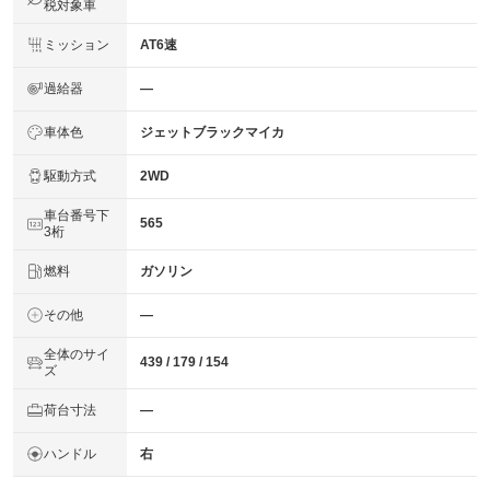
税対象車
ミッション
AT6速
過給器
―
車体色
ジェットブラックマイカ
駆動方式
2WD
車台番号下
565
3桁
燃料
ガソリン
その他
―
全体のサイ
439 / 179 / 154
ズ
荷台寸法
―
ハンドル
右