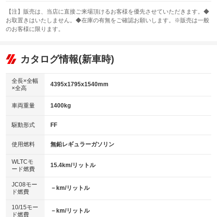
スライドドア
カーナビ：メモリーナビ他
：装備なし
：装備あり
【注】販売は、当店に直接ご来場頂けるお客様を優先させていただきます。◆
お取置きはいたしません。◆在庫の有無をご確認お願いします。※販売は一般
サンルーフ
ABS
TV：ワンセグ
：装備なし
：装備あり
：装備あり
のお客様に限ります。
エアコン
Wエアコン
オーディオ：CDまたはCDチェンジャー
：装備あり
：装備なし
：装備あり
リフトアップ
パワーステアリング
カタログ情報(新車時)
ビジュアル：-／DVD再生
：装備なし
：装備あり
：装備あり
ダウンヒルアシストコントロール
アルミホイール：アルミホイール
：装備なし
：装備あり
全長×全幅
4395x1795x1540mm
×全高
パワーウィンドウ
盗難防止システム
革シート
ハーフレザーシート
：装備あり
：装備あり
：装備なし
：装備なし
車両重量
1400kg
アイドリングストップ
ドライブレコーダー
キーレス
LEDヘッドランプ
：装備あり
：装備なし
：装備あり
：装備あり
USB入力端子
Bluetooth接続
駆動形式
FF
HID(キセノンライト)
ポータブルナビ
：装備なし
：装備なし
：装備なし
：装備なし
100V電源
クリーンディーゼル
バックカメラ
ETC
使用燃料
無鉛レギュラーガソリン
：装備なし
：装備なし
：装備あり
：装備あり
センターデフロック
エアロ
スマートキー
：装備なし
WLTCモ
：装備なし
：装備あり
15.4km/リットル
ード燃費
レンタカーアップ
展示・試乗車
ローダウン
ランフラットタイヤ
：装備なし
：装備なし
：装備なし
：装備なし
JC08モー
－km/リットル
ド燃費
電動格納ミラー
パワーシート
3列シート
：装備あり
：装備あり
：装備なし
10/15モー
装備略号／用語解説
－km/リットル
ベンチシート
フルフラットシート
ド燃費
：装備なし
：装備なし