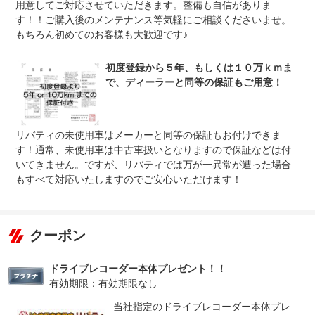
法定整備
※車検なし・車検整備付の場合は法定24ヶ月点検整備付
用意してご対応させていただきます。整備も自信がありま
※商用車は6ヶ月または12ヶ月点検整備付
す！！ご購入後のメンテナンス等気軽にご相談くださいませ。
もちろん初めてのお客様も大歓迎です♪
１．契約後～納車までに法定点検を実施致します。２．点
法定整備
検記録簿が発行されます。３．法定点検費用は車両本体価
について
格に含まれております。また別途有償にて整備パックもご
用意しております。詳細は販売スタッフまで。
初度登録から５年、もしくは１０万ｋｍま
で、ディーラーと同等の保証もご用意！
リバティの未使用車はメーカーと同等の保証もお付けできま
す！通常、未使用車は中古車扱いとなりますので保証などは付
いてきません。ですが、リバティでは万が一異常が遭った場合
もすべて対応いたしますのでご安心いただけます！
クーポン
ドライブレコーダー本体プレゼント！！
有効期限：有効期限なし
当社指定のドライブレコーダー本体プレ