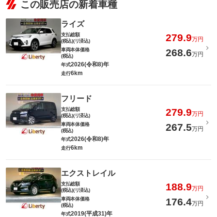
この販売店の新着車種
ライズ
支払総額
279.9
万円
(税込)(リ済込)
車両本体価格
268.6
万円
(税込)
2026(令和8)年
年式
6km
走行
フリード
支払総額
279.9
万円
(税込)(リ済込)
車両本体価格
267.5
万円
(税込)
2026(令和8)年
年式
6km
走行
エクストレイル
支払総額
188.9
万円
(税込)(リ済込)
車両本体価格
176.4
万円
(税込)
2019(平成31)年
年式