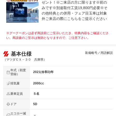
ゼント！※ご来店の方に限ります※前の
みです※別途取付工賃19,800円必要※そ
の他特典との併用・フェア目玉車は対象
外ご来店の際にこちらをご提示ください
※グークーポンは必ず商談前にご呈示いただき、特典内容をご確認くださ
い。商談後のご呈示は無効となりますので、ご注意下さい。
基本仕様
装備略号／用語解説
（マツダＣＸ－３０ 兵庫県）
年式（初度
2021(令和3)年
登録）
排気量
2000cc
乗車定員
５名
ドア
5D
エコカー減
－