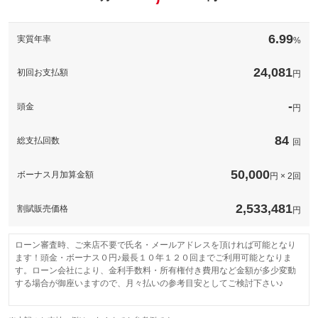
フロアマット
ドアバイザー
6.99
実質年率
%
ガラスコーティング
備考
弊社オリジナルのフロアマット・ドアバイザーと、ボディガラス
コーティングがついたお得なオプションパックです！
24,081
初回お支払額
円
-
頭金
このパックの見積もり依頼（無料）
円
84
総支払回数
回
50,000
ボーナス月加算金額
円 × 2回
2,533,481
割賦販売価格
円
ローン審査時、ご来店不要で氏名・メールアドレスを頂ければ可能となり
ます！頭金・ボーナス０円♪最長１０年１２０回までご利用可能となりま
す。ローン会社により、金利手数料・所有権付き費用など金額が多少変動
する場合が御座いますので、月々払いの参考目安としてご検討下さい♪