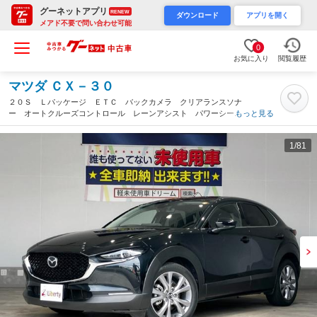
グーネットアプリ
RENEW
ダウンロード
アプリを開く
メアド不要で問い合わせ可能
0
お気に入り
閲覧履歴
マツダ ＣＸ－３０
２０Ｓ Ｌパッケージ ＥＴＣ バックカメラ クリアランスソナ
ー オートクルーズコントロール レーンアシスト パワーシー
もっと見る
ト 衝突被害軽減システム ナビ ＴＶ オートライト ＬＥＤヘ
ッドランプ（兵庫県）
1
/81