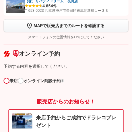
（株）リバティドリーム 長田店
4.8
54件
【STEP1】
認証画面でグーネットを友だち追加してから「許可する」ボタンを押
〒653-0023 兵庫県神戸市長田区東尻池新町１ー３３
します
MAPで販売店までのルートを確認する
【STEP2】
トーク画面で
ボタンをタップして問い合わせを
完了してください。
スマートフォンの位置情報をONにしてください
こちら
オンライン予約
予約する内容を選択してください。
来店
オンライン商談予約
?
販売店からのお知らせ！
来店予約からご成約でドラレコプレ
ゼント