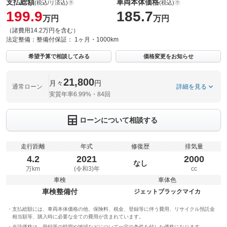
支払総額
車両本体価格
(税込/リ済込)
(税込)
199.9
185.7
万円
万円
（諸費用14.2万円を含む）
法定整備：
整備付
保証：
1ヶ月・1000km
希望予算で相談してみる
価格変更をお知らせ
21,800
月々
円
通常ローン
詳細を見る
実質年率6.99%・84回
ローンについて相談する
走行距離
年式
修復歴
排気量
4.2
2021
2000
なし
万km
(令和3)年
cc
車検
車体色
車検整備付
ジェットブラックマイカ
支払総額には、車両本体価格の他、保険料、税金、登録等に伴う費用、リサイクル預託金
相当額等、購入時に必要な全ての費用が含まれています。
当該価格は、登録等の時期や地域などについて一定の条件を付した価格になります。