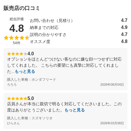
販売店の口コミ
総合評価
4.7
お問い合わせ（見積り）
（5点満点中）
4.8
4.9
納車までの対応
4.7
説明の分かりやすさ
4.8
オススメ度
54件
4.0
オプションをほとんどつけない客なのに嫌な顔一つせずに対応
してくれました。 こちらの要望にも真摯に対応してくれまし
た...
もっと見る
購入した車種：ホンダフリード
ろろろ
2026年08月04日
5.0
店員さんが本当に親切で明るく対応してくださいました。この
度はありがとうございました。
もっと見る
購入した車種：スズキソリオ
ひらさん
2026年03月08日