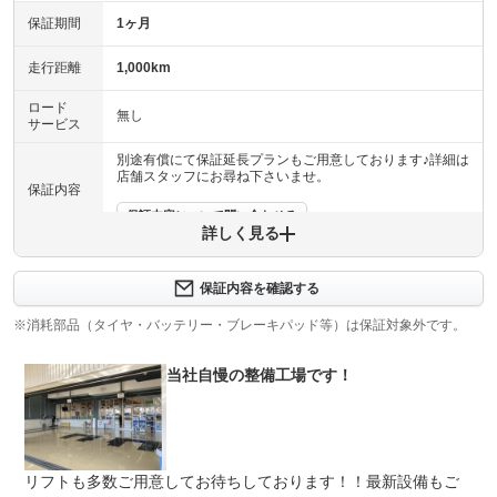
保証期間
1ヶ月
走行距離
1,000km
ロード
無し
サービス
別途有償にて保証延長プランもご用意しております♪詳細は
店舗スタッフにお尋ね下さいませ。
保証内容
保証内容について問い合わせる
詳しく見る
保証項目
-
保証内容を確認する
修理回数
-
※消耗部品（タイヤ・バッテリー・ブレーキパッド等）は保証対象外です。
上限金額
-
当社自慢の整備工場です！
免責金
無し
保証修理
-
受付先
リフトも多数ご用意してお待ちしております！！最新設備もご
整備付 法定12ヶ月または法定24ヶ月点検整備付