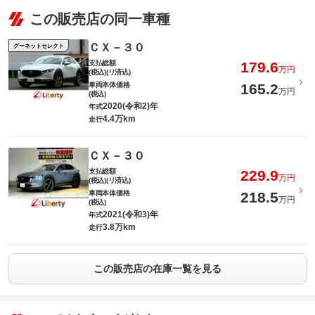
この販売店の同一車種
ＣＸ－３０
グーネットセレクト
支払総額
179.6
万円
(税込)(リ済込)
車両本体価格
165.2
万円
(税込)
2020(令和2)年
年式
4.4万km
走行
ＣＸ－３０
支払総額
229.9
万円
(税込)(リ済込)
車両本体価格
218.5
万円
(税込)
2021(令和3)年
年式
3.8万km
走行
この販売店の在庫一覧を見る