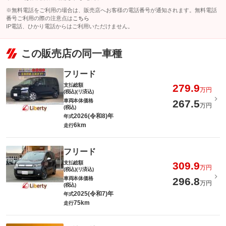
※無料電話をご利用の場合は、販売店へお客様の電話番号が通知されます。無料電話
番号ご利用の際の注意点は
こちら
IP電話、ひかり電話からはご利用いただけません。
この販売店の同一車種
フリード
支払総額
279.9
万円
(税込)(リ済込)
車両本体価格
267.5
万円
(税込)
2026(令和8)年
年式
6km
走行
フリード
支払総額
309.9
万円
(税込)(リ済込)
車両本体価格
296.8
万円
(税込)
2025(令和7)年
年式
75km
走行