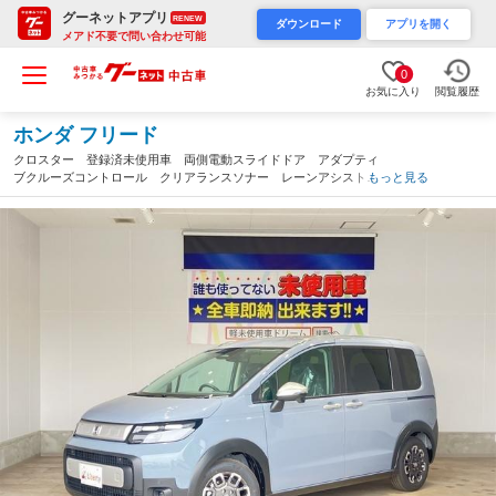
グーネットアプリ
RENEW
ダウンロード
アプリを開く
メアド不要で問い合わせ可能
0
お気に入り
閲覧履歴
ホンダ フリード
クロスター 登録済未使用車 両側電動スライドドア アダプティ
ブクルーズコントロール クリアランスソナー レーンアシスト
もっと見る
衝突被害軽減システム オートライト ＬＥＤヘッドランプ ヘッ
ドライトウォッシャー（兵庫県）