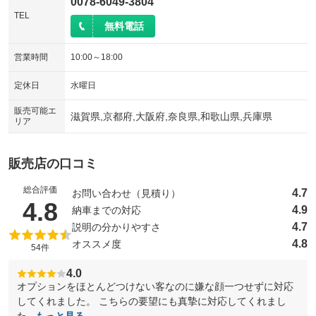
0078-6049-3804
TEL
無料電話
営業時間
10:00～18:00
定休日
水曜日
販売可能エ
滋賀県,京都府,大阪府,奈良県,和歌山県,兵庫県
リア
販売店の口コミ
総合評価
4.7
お問い合わせ（見積り）
（5点満点中）
4.8
4.9
納車までの対応
4.7
説明の分かりやすさ
4.8
オススメ度
54件
4.0
オプションをほとんどつけない客なのに嫌な顔一つせずに対応
してくれました。 こちらの要望にも真摯に対応してくれまし