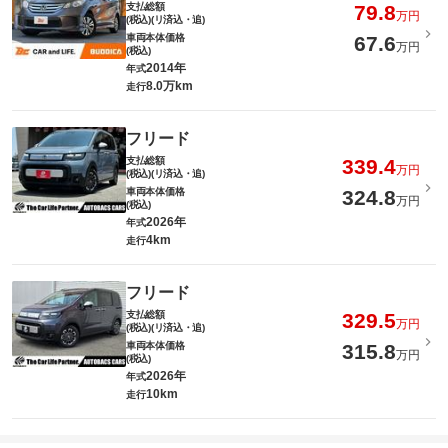
支払総額
79.8
万円
(税込)(リ済込・追)
車両本体価格
67.6
万円
(税込)
2014年
年式
8.0万km
走行
フリード
支払総額
339.4
万円
(税込)(リ済込・追)
車両本体価格
324.8
万円
(税込)
2026年
年式
4km
走行
フリード
支払総額
329.5
万円
(税込)(リ済込・追)
車両本体価格
315.8
万円
(税込)
2026年
年式
10km
走行