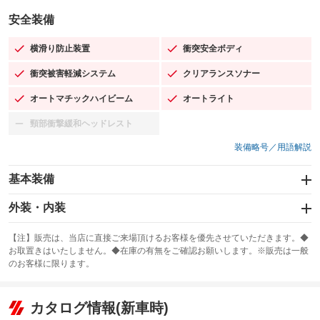
安全装備
横滑り防止装置
衝突安全ボディ
：装備あり
：装備あり
衝突被害軽減システム
クリアランスソナー
：装備あり
：装備あり
オートマチックハイビーム
オートライト
：装備あり
：装備あり
頸部衝撃緩和ヘッドレスト
：装備なし
装備略号／用語解説
基本装備
エアバッグ：運転席/助手席/サイド
外装・内装
：装備あり
スライドドア：両面電動
カーナビ
：装備あり
：装備なし
【注】販売は、当店に直接ご来場頂けるお客様を優先させていただきます。◆
お取置きはいたしません。◆在庫の有無をご確認お願いします。※販売は一般
サンルーフ
ABS
TV
：装備なし
：装備あり
：装備なし
のお客様に限ります。
エアコン
Wエアコン
オーディオ
：装備あり
：装備あり
：装備なし
リフトアップ
パワーステアリング
カタログ情報(新車時)
ビジュアル
：装備なし
：装備あり
：装備なし