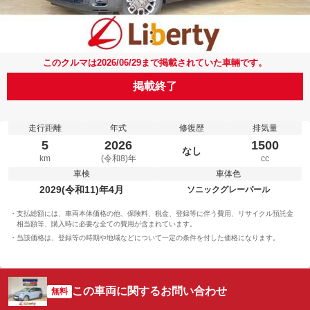
このクルマは2026/06/29まで掲載されていた車輛です。
掲載終了
走行距離
年式
修復歴
排気量
5
2026
1500
なし
km
(令和8)年
cc
車検
車体色
2029(令和11)年4月
ソニックグレーパール
支払総額には、車両本体価格の他、保険料、税金、登録等に伴う費用、リサイクル預託金
相当額等、購入時に必要な全ての費用が含まれています。
当該価格は、登録等の時期や地域などについて一定の条件を付した価格になります。
この車両に関するお問い合わせ
無料