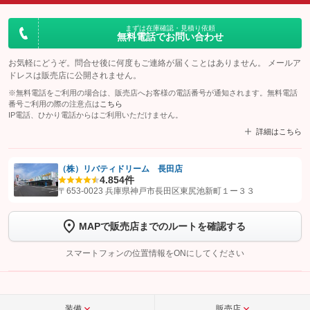
まずは在庫確認・見積り依頼
無料電話でお問い合わせ
お気軽にどうぞ。問合せ後に何度もご連絡が届くことはありません。 メールア
ドレスは販売店に公開されません。
※無料電話をご利用の場合は、販売店へお客様の電話番号が通知されます。無料電話
番号ご利用の際の注意点は
こちら
IP電話、ひかり電話からはご利用いただけません。
詳細はこちら
（株）リバティドリーム 長田店
4.8
54件
【STEP1】
認証画面でグーネットを友だち追加してから「許可する」ボタンを押
〒653-0023 兵庫県神戸市長田区東尻池新町１ー３３
します
MAPで販売店までのルートを確認する
【STEP2】
トーク画面で
ボタンをタップして問い合わせを
完了してください。
スマートフォンの位置情報をONにしてください
こちら
装備
販売店