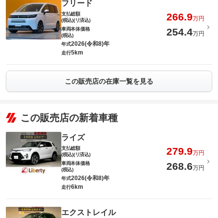
フリード
支払総額
266.9
万円
(税込)(リ済込)
車両本体価格
254.4
万円
(税込)
2026(令和8)年
年式
5km
走行
この販売店の在庫一覧を見る
この販売店の新着車種
ライズ
支払総額
279.9
万円
(税込)(リ済込)
車両本体価格
268.6
万円
(税込)
2026(令和8)年
年式
6km
走行
エクストレイル