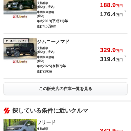
支払総額
188.9
万円
(税込)(リ済込)
車両本体価格
176.4
万円
(税込)
2019(平成31)年
年式
4.5万km
走行
ジムニーノマド
グーネットセレクト
支払総額
329.9
万円
(税込)(リ済込)
車両本体価格
319.4
万円
(税込)
2025(令和7)年
年式
28km
走行
この販売店の在庫一覧を見る
探している条件に近いクルマ
フリード
支払総額
342.9