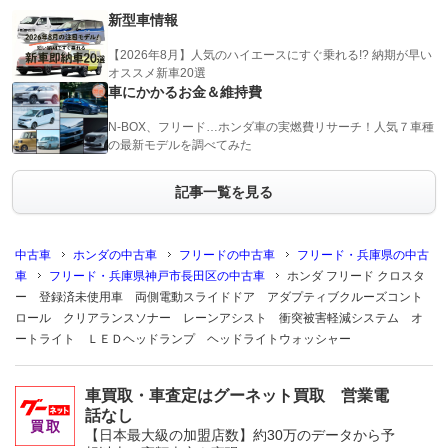
新型車情報
【2026年8月】人気のハイエースにすぐ乗れる!? 納期が早い
オススメ新車20選
車にかかるお金＆維持費
N-BOX、フリード…ホンダ車の実燃費リサーチ！人気７車種
の最新モデルを調べてみた
記事一覧を見る
中古車
ホンダの中古車
フリードの中古車
フリード・兵庫県の中古
車
フリード・兵庫県神戸市長田区の中古車
ホンダ フリード クロスタ
ー 登録済未使用車 両側電動スライドドア アダプティブクルーズコント
ロール クリアランスソナー レーンアシスト 衝突被害軽減システム オ
ートライト ＬＥＤヘッドランプ ヘッドライトウォッシャー
車買取・車査定はグーネット買取 営業電
話なし
【日本最大級の加盟店数】約30万のデータから予