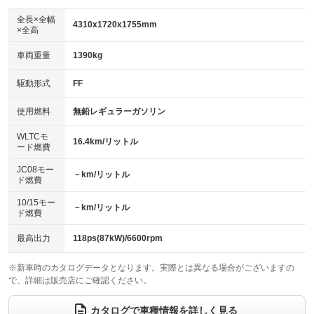
ダウンヒルアシストコントロール
アルミホイール：アルミホイール
：装備なし
：装備あり
全長×全幅
4310x1720x1755mm
×全高
パワーウィンドウ
盗難防止システム
革シート
ハーフレザーシート
：装備あり
：装備あり
：装備なし
：装備なし
車両重量
1390kg
アイドリングストップ
ドライブレコーダー
キーレス
LEDヘッドランプ
：装備なし
：装備なし
：装備あり
：装備あり
USB入力端子
Bluetooth接続
駆動形式
FF
HID(キセノンライト)
ポータブルナビ
：装備あり
：装備なし
：装備なし
：装備なし
100V電源
クリーンディーゼル
バックカメラ
ETC
使用燃料
無鉛レギュラーガソリン
：装備なし
：装備なし
：装備なし
：装備なし
センターデフロック
エアロ
スマートキー
：装備なし
WLTCモ
：装備なし
：装備あり
16.4km/リットル
ード燃費
レンタカーアップ
展示・試乗車
ローダウン
ランフラットタイヤ
：装備なし
：装備なし
：装備なし
：装備なし
JC08モー
－km/リットル
ド燃費
電動格納ミラー
パワーシート
3列シート
：装備あり
：装備なし
：装備あり
10/15モー
装備略号／用語解説
－km/リットル
ベンチシート
フルフラットシート
ド燃費
：装備なし
：装備なし
チップアップシート
オットマン
：装備なし
：装備なし
最高出力
118ps(87kW)/6600rpm
電動格納サードシート
シートヒーター
：装備なし
：装備あり
※新車時のカタログデータとなります。実際とは異なる場合がございますの
で、詳細は販売店にご確認ください。
ウォークスルー
後席モニター
：装備あり
：装備なし
電動リアゲート
フロントカメラ
カタログで車種情報を詳しく見る
：装備なし
：装備なし