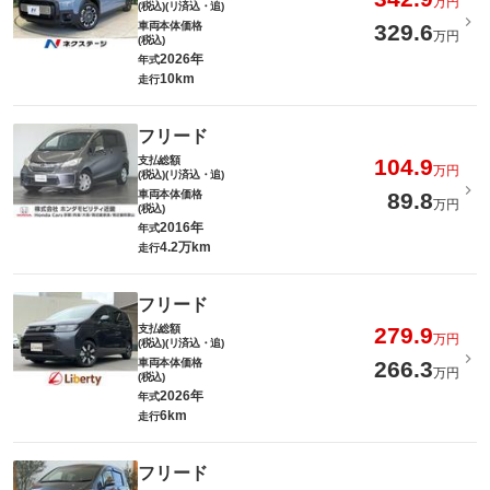
万円
(税込)(リ済込・追)
車両本体価格
329.6
万円
(税込)
2026年
年式
10km
走行
フリード
支払総額
104.9
万円
(税込)(リ済込・追)
車両本体価格
89.8
万円
(税込)
2016年
年式
4.2万km
走行
フリード
支払総額
279.9
万円
(税込)(リ済込・追)
車両本体価格
266.3
万円
(税込)
2026年
年式
6km
走行
フリード