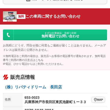
シートエアコン
全周囲カメラ
：装備なし
：装備なし
サイドカメラ
ルーフレール
この車両に関するお問い合わせ
：装備なし
無料
：装備なし
エアサスペンション
ヘッドライトウォッシャー
：装備なし
：装備あり
装備略号／用語解説
まずは在庫確認・見積り依頼
無料電話でお問い合わせ
お気軽にどうぞ。問合せ後に何度もご連絡が届くことはありません。メールア
ドレスは販売店に公開されません。
※無料電話をご利用の場合は、販売店へお客様の電話番号が通知されます。無料電話
番号ご利用の際の注意点は
こちら
IP電話、ひかり電話からはご利用いただけません。
販売店情報
（株）リバティドリーム 長田店
653-0023
住所
MAP
兵庫県神戸市長田区東尻池新町１ー３３