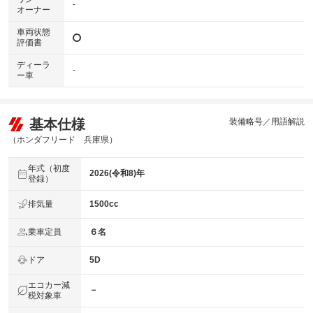
-
オーナー
車両状態
評価書
ディーラ
-
ー車
基本仕様
装備略号／用語解説
（ホンダフリード 兵庫県）
年式（初度
2026(令和8)年
登録）
排気量
1500cc
乗車定員
６名
ドア
5D
エコカー減
－
税対象車