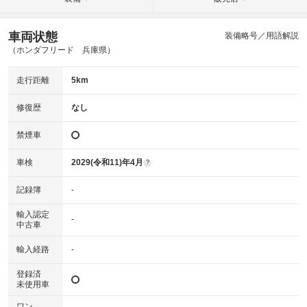
車両状態
装備略号／用語解説
（ホンダフリード 兵庫県）
走行距離
5km
修復歴
なし
禁煙車
車検
2029(令和11)年4月
?
記録簿
-
輸入認定
-
中古車
輸入経路
-
登録済
未使用車
ワン