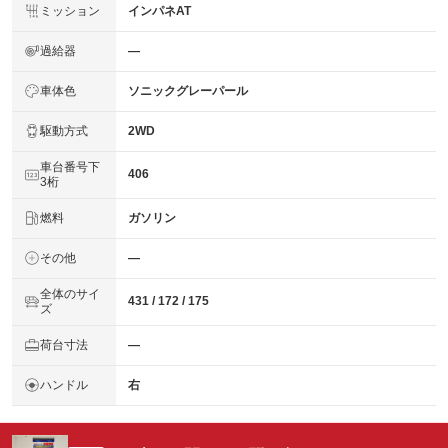
ミッション
インパネAT
過給器
―
車体色
ソニックグレーパール
駆動方式
2WD
車台番号下
406
3桁
燃料
ガソリン
その他
―
全体のサイ
431 / 172 / 175
ズ
荷台寸法
―
ハンドル
右