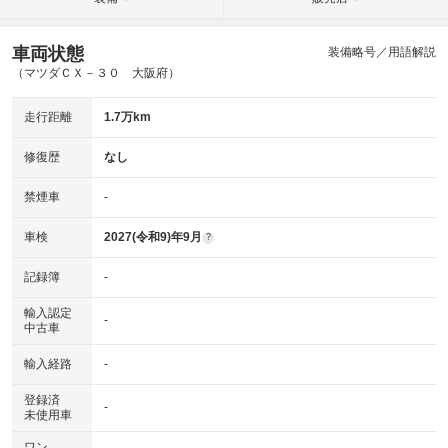
車両状態
装備略号／用語解説
（マツダＣＸ－３０ 大阪府）
走行距離
1.7万km
修復歴
なし
禁煙車
-
車検
2027(令和9)年9月
?
記録簿
-
輸入認定
-
中古車
輸入経路
-
登録済
-
未使用車
ワン