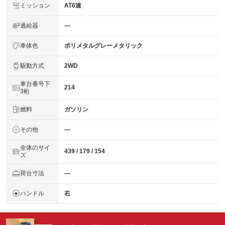
ミッション
AT6速
過給器
―
車体色
ポリメタルグレーメタリック
駆動方式
2WD
車台番号下
214
3桁
燃料
ガソリン
その他
―
全体のサイ
439 / 179 / 154
ズ
荷台寸法
―
ハンドル
右