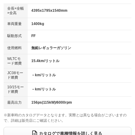
ダウンヒルアシストコントロール
アルミホイール：アルミホイール
：装備なし
：装備あり
全長×全幅
4395x1795x1540mm
×全高
パワーウィンドウ
盗難防止システム
革シート
ハーフレザーシート
：装備あり
：装備あり
：装備なし
：装備なし
車両重量
1400kg
アイドリングストップ
ドライブレコーダー
キーレス
LEDヘッドランプ
：装備あり
：装備なし
：装備あり
：装備あり
USB入力端子
Bluetooth接続
駆動形式
FF
HID(キセノンライト)
ポータブルナビ
：装備あり
：装備なし
：装備なし
：装備なし
100V電源
クリーンディーゼル
バックカメラ
ETC
使用燃料
無鉛レギュラーガソリン
：装備なし
：装備なし
：装備あり
：装備あり
センターデフロック
エアロ
スマートキー
：装備なし
WLTCモ
：装備なし
：装備あり
15.4km/リットル
ード燃費
レンタカーアップ
展示・試乗車
ローダウン
ランフラットタイヤ
：装備なし
：装備なし
：装備なし
：装備なし
JC08モー
－km/リットル
ド燃費
電動格納ミラー
パワーシート
3列シート
：装備あり
：装備あり
：装備なし
10/15モー
装備略号／用語解説
－km/リットル
ベンチシート
フルフラットシート
ド燃費
：装備なし
：装備なし
チップアップシート
オットマン
：装備なし
：装備なし
最高出力
156ps(115kW)/6000rpm
電動格納サードシート
シートヒーター
：装備なし
：装備あり
※新車時のカタログデータとなります。実際とは異なる場合がございますの
で、詳細は販売店にご確認ください。
ウォークスルー
後席モニター
：装備なし
：装備なし
電動リアゲート
フロントカメラ
カタログで車種情報を詳しく見る
：装備あり
：装備あり