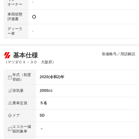
-
オーナー
車両状態
評価書
ディーラ
-
ー車
基本仕様
装備略号／用語解説
（マツダＣＸ－３０ 大阪府）
年式（初度
2020(令和2)年
登録）
排気量
2000cc
乗車定員
５名
ドア
5D
エコカー減
－
税対象車