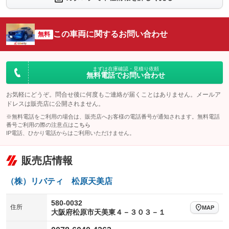
シートエアコン
全周囲カメラ
：装備なし
：装備あり
サイドカメラ
ルーフレール
この車両に関するお問い合わせ
：装備あり
無料
：装備なし
エアサスペンション
ヘッドライトウォッシャー
：装備なし
：装備なし
装備略号／用語解説
まずは在庫確認・見積り依頼
無料電話でお問い合わせ
お気軽にどうぞ。問合せ後に何度もご連絡が届くことはありません。メールア
ドレスは販売店に公開されません。
※無料電話をご利用の場合は、販売店へお客様の電話番号が通知されます。無料電話
番号ご利用の際の注意点は
こちら
IP電話、ひかり電話からはご利用いただけません。
販売店情報
（株）リバティ 松原天美店
580-0032
住所
MAP
大阪府松原市天美東４－３０３－１