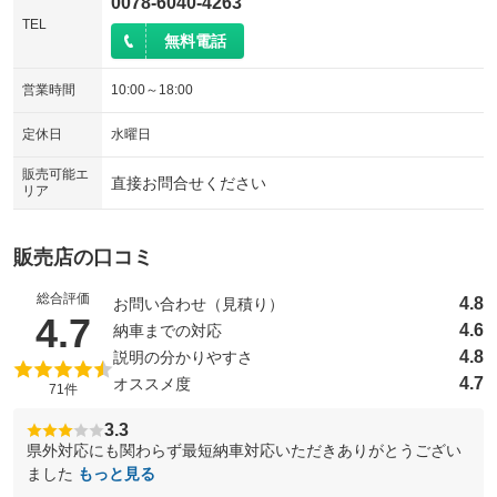
0078-6040-4263
TEL
無料電話
営業時間
10:00～18:00
定休日
水曜日
販売可能エ
直接お問合せください
リア
販売店の口コミ
総合評価
4.8
お問い合わせ（見積り）
（5点満点中）
4.7
4.6
納車までの対応
4.8
説明の分かりやすさ
4.7
オススメ度
71件
3.3
県外対応にも関わらず最短納車対応いただきありがとうござい
ました
もっと見る