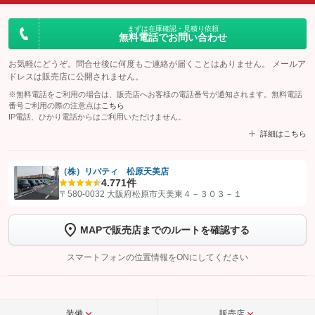
まずは在庫確認・見積り依頼
無料電話でお問い合わせ
お気軽にどうぞ。問合せ後に何度もご連絡が届くことはありません。 メールア
ドレスは販売店に公開されません。
※無料電話をご利用の場合は、販売店へお客様の電話番号が通知されます。無料電話
番号ご利用の際の注意点は
こちら
IP電話、ひかり電話からはご利用いただけません。
詳細はこちら
（株）リバティ 松原天美店
4.7
71件
【STEP1】
認証画面でグーネットを友だち追加してから「許可する」ボタンを押
〒580-0032 大阪府松原市天美東４－３０３－１
します
MAPで販売店までのルートを確認する
【STEP2】
トーク画面で
ボタンをタップして問い合わせを
完了してください。
スマートフォンの位置情報をONにしてください
こちら
装備
販売店