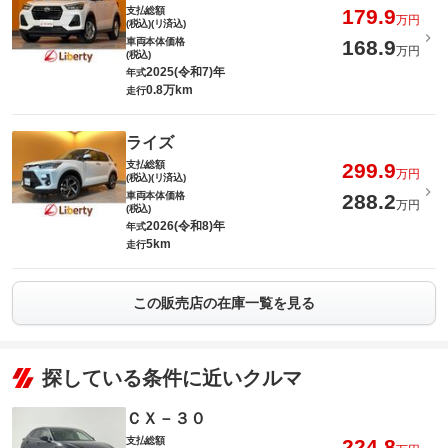
支払総額
179.9
万円
(税込)(リ済込)
車両本体価格
168.9
万円
(税込)
2025(令和7)年
年式
0.8万km
走行
ライズ
支払総額
299.9
万円
(税込)(リ済込)
車両本体価格
288.2
万円
(税込)
2026(令和8)年
年式
5km
走行
この販売店の在庫一覧を見る
探している条件に近いクルマ
ＣＸ－３０
支払総額
224.8