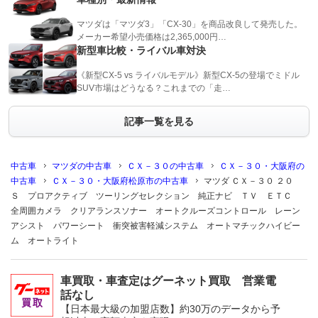
マツダは「マツダ3」「CX-30」を商品改良して発売した。
メーカー希望小売価格は2,365,000円…
新型車比較・ライバル車対決
《新型CX-5 vs ライバルモデル》新型CX-5の登場でミドル
SUV市場はどうなる？これまでの「走…
記事一覧を見る
中古車
マツダの中古車
ＣＸ－３０の中古車
ＣＸ－３０・大阪府の
中古車
ＣＸ－３０・大阪府松原市の中古車
マツダ ＣＸ－３０ ２０
Ｓ プロアクティブ ツーリングセレクション 純正ナビ ＴＶ ＥＴＣ
全周囲カメラ クリアランスソナー オートクルーズコントロール レーン
アシスト パワーシート 衝突被害軽減システム オートマチックハイビー
ム オートライト
車買取・車査定はグーネット買取 営業電
話なし
【日本最大級の加盟店数】約30万のデータから予