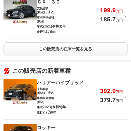
ＣＸ－３０
支払総額
199.9
万円
(税込)(リ済込)
車両本体価格
185.7
万円
(税込)
2021(令和3)年
年式
4.2万km
走行
この販売店の在庫一覧を見る
この販売店の新着車種
ハリアーハイブリッド
支払総額
392.9
万円
(税込)(リ済込)
車両本体価格
379.7
万円
(税込)
2023(令和5)年
年式
2.2万km
走行
ロッキー