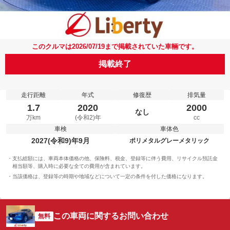
このクルマは2026/07/19まで掲載されていた車輛です。
掲載終了
走行距離
年式
修復歴
排気量
1.7
2020
2000
なし
万km
(令和2)年
cc
車検
車体色
2027(令和9)年9月
ポリメタルグレーメタリック
支払総額には、車両本体価格の他、保険料、税金、登録等に伴う費用、リサイクル預託金
相当額等、購入時に必要な全ての費用が含まれています。
当該価格は、登録等の時期や地域などについて一定の条件を付した価格になります。
この車両に関するお問い合わせ
無料