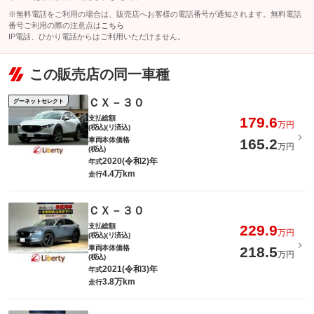
※無料電話をご利用の場合は、販売店へお客様の電話番号が通知されます。無料電話
番号ご利用の際の注意点は
こちら
IP電話、ひかり電話からはご利用いただけません。
この販売店の同一車種
ＣＸ－３０
グーネットセレクト
支払総額
179.6
万円
(税込)(リ済込)
車両本体価格
165.2
万円
(税込)
2020(令和2)年
年式
4.4万km
走行
ＣＸ－３０
支払総額
229.9
万円
(税込)(リ済込)
車両本体価格
218.5
万円
(税込)
2021(令和3)年
年式
3.8万km
走行