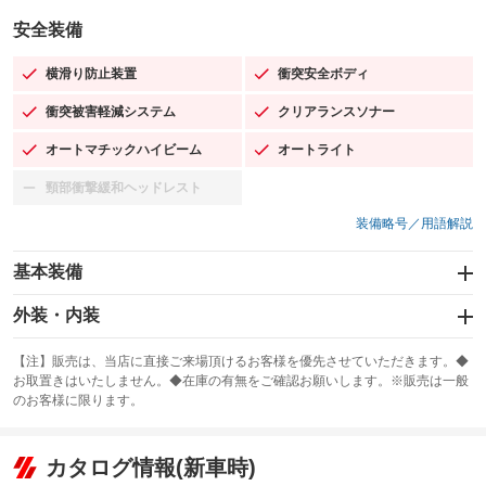
安全装備
横滑り防止装置
衝突安全ボディ
：装備あり
：装備あり
衝突被害軽減システム
クリアランスソナー
：装備あり
：装備あり
オートマチックハイビーム
オートライト
：装備あり
：装備あり
頸部衝撃緩和ヘッドレスト
：装備なし
装備略号／用語解説
基本装備
エアバッグ：運転席/助手席/サイド
外装・内装
：装備あり
スライドドア
カーナビ：メモリーナビ他
：装備なし
：装備あり
【注】販売は、当店に直接ご来場頂けるお客様を優先させていただきます。◆
お取置きはいたしません。◆在庫の有無をご確認お願いします。※販売は一般
サンルーフ
ABS
TV：ワンセグ
：装備なし
：装備あり
：装備あり
のお客様に限ります。
エアコン
Wエアコン
オーディオ：CDまたはCDチェンジャー
：装備あり
：装備なし
：装備あり
リフトアップ
パワーステアリング
カタログ情報(新車時)
ビジュアル：-／DVD再生
：装備なし
：装備あり
：装備あり