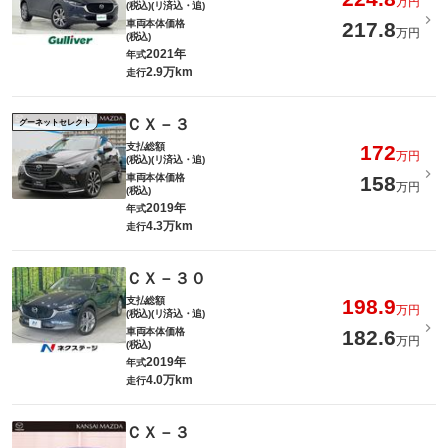
万円
(税込)(リ済込・追)
車両本体価格
217.8
万円
(税込)
2021年
年式
2.9万km
走行
ＣＸ－３
グーネットセレクト
支払総額
172
万円
(税込)(リ済込・追)
車両本体価格
158
万円
(税込)
2019年
年式
4.3万km
走行
ＣＸ－３０
支払総額
198.9
万円
(税込)(リ済込・追)
車両本体価格
182.6
万円
(税込)
2019年
年式
4.0万km
走行
ＣＸ－３