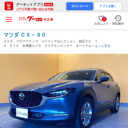
グーネットアプリ
RENEW
ダウンロード
アプリを開く
メアド不要で問い合わせ可能
0
お気に入り
閲覧履歴
マツダ ＣＸ－３０
２０Ｓ プロアクティブ ツーリングセレクション 純正ナビ Ｔ
Ｖ ＥＴＣ 全周囲カメラ クリアランスソナー オートクルーズ
もっと見る
コントロール レーンアシスト パワーシート 衝突被害軽減シス
テム オートマチックハイビーム オートライト（大阪府）