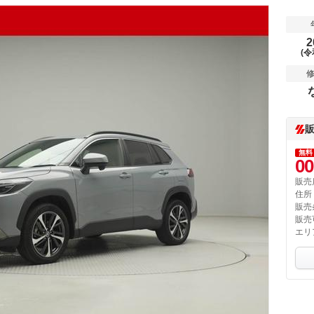
2
(令
無料
00
販売
住所
販売
販売
エリ