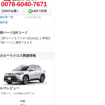
0078-6040-7671
MAPを開く
LINEで共有
舗在庫一覧
ショールーム
舗詳細
両ページQRコード
QRコードをスマホで読み込むと車両詳
細ページに遷移できます
カローラクロス関連情報
ルマレビュー
「普通=3.0」が評価軸の基準です）
外装
外装