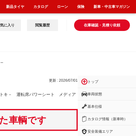
新品タイヤ
カタログ
ローン
保険
新車・中古車マガジン
気に入り
閲覧履歴
在庫確認・見積り依頼
シー
更新 : 2026/07/01
トップ
車両状態
トキ－ 運転席パワーシート メディア
基本仕様
いた車輌です
カタログ情報（新車時）
安全装備エリア