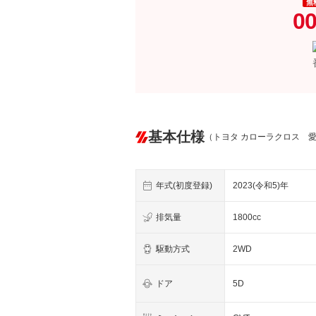
無
00
基本仕様
（トヨタ カローラクロス 
年式(初度登録)
2023(令和5)年
排気量
1800cc
駆動方式
2WD
ドア
5D