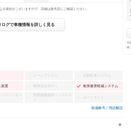
なる場合がございますので、詳細は販売店にご確認ください。
タログで車種情報を詳しく見る
※
件
レーンアシスト
自動駐車システム
－
－
止装置
衝突安全ボディ
衝突被害軽減システム
－
チックハイビー
頸部衝撃緩和ヘッドレス
オートライト
－
－
ト
装備略号／用語解説