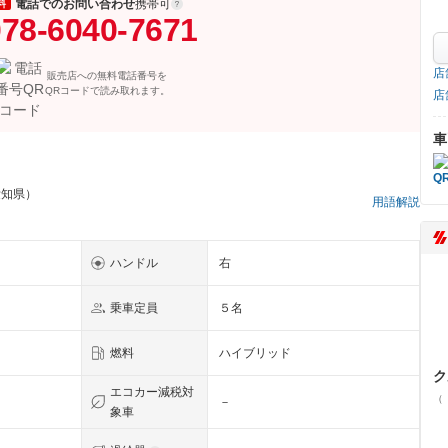
電話でのお問い合わせ
携帯可
料
78-6040-7671
店
販売店への無料電話番号を
QRコードで読み取れます。
店
車
愛知県）
用語解説
ハンドル
右
乗車定員
５名
燃料
ハイブリッド
ク
エコカー減税対
（
－
象車