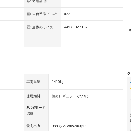
過給器
－
車台番号下３桁
032
全体のサイズ
449 / 182 / 162
ク
車両重量
1410kg
使用燃料
無鉛レギュラーガソリン
JC08モード
－
燃費
最高出力
98ps(72kW)/5200rpm