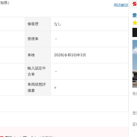
愛知県）
用語解説
愛
修復歴
なし
禁煙車
－
車検
2028(令和10)年3月
輸入認定中
－
古車
車両状態評
○
価書
住
営
定