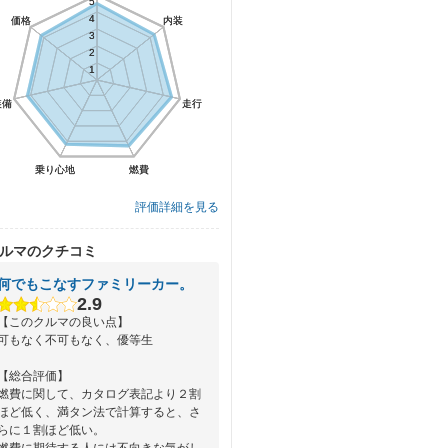
5
5
4
4
価格
価格
内装
内装
3
3
2
2
1
1
装備
装備
走行
走行
乗り心地
乗り心地
燃費
燃費
評価詳細を見る
ルマのクチコミ
何でもこなすファミリーカー。
2.9
【このクルマの良い点】
可もなく不可もなく、優等生
【総合評価】
燃費に関して、カタログ表記より２割
ほど低く、満タン法で計算すると、さ
らに１割ほど低い。
燃費に期待する人には不向きな気がし