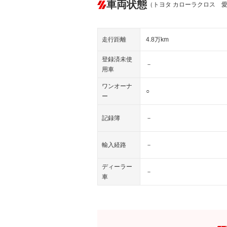
車両状態
（トヨタ カローラクロス 
走行距離
4.8万km
登録済未使
－
用車
ワンオーナ
○
ー
記録簿
－
輸入経路
－
ディーラー
－
車