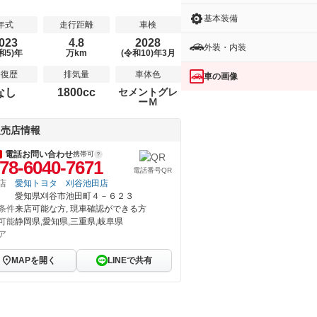
基本装備
年式
走行距離
車検
023
4.8
2028
外装・内装
和5)年
万km
(令和10)年3月
修復歴
排気量
車体色
車の画像
なし
1800cc
セメントグレ
ーＭ
販売店情報
電話お問い合わせ
携帯可
78-6040-7671
電話番号QR
店
愛知トヨタ 刈谷池田店
愛知県刈谷市池田町４－６２３
条件
来店可能な方, 現車確認ができる方
可能
静岡県,愛知県,三重県,岐阜県
ア
MAPを開く
LINEで共有