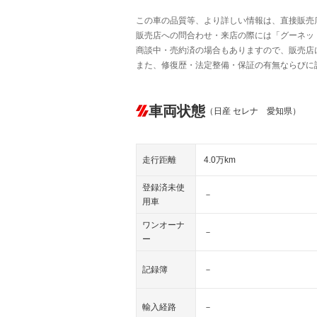
この車の品質等、より詳しい情報は、直接販売
販売店への問合わせ・来店の際には「グーネット中
商談中・売約済の場合もありますので、販売店
また、修復歴・法定整備・保証の有無ならびに
車両状態
（日産 セレナ 愛知県）
走行距離
4.0万km
登録済未使
－
用車
ワンオーナ
－
ー
記録簿
－
輸入経路
－