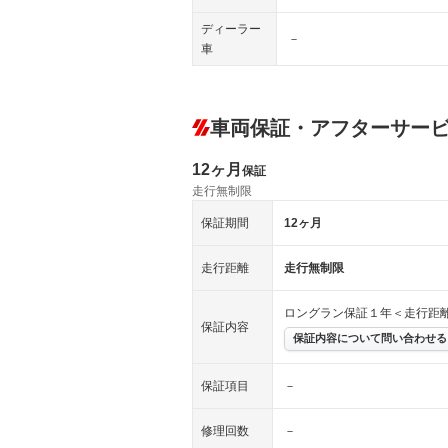
ディーラー
－
車
車両保証・アフターサー
12ヶ月
保証
走行無制限
保証期間
12ヶ月
走行距離
走行無制限
ロングラン保証１年＜走行距
保証内容
保証内容について問い合わせる
保証項目
－
修理回数
－