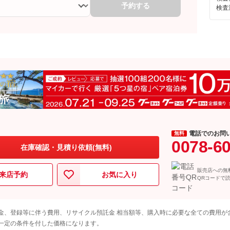
予約する
検査
電話でのお問
無料
0078-6
在庫確認・見積り依頼(無料)
販売店への無
来店予約
お気に入り
QRコードで
金、登録等に伴う費用、リサイクル預託金 相当額等、購入時に必要な全ての費用が
一定の条件を付した価格になります。