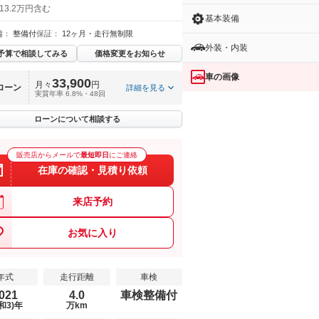
13.2万円含む
基本装備
備：
整備付
保証：
12ヶ月・走行無制限
外装・内装
予算で相談してみる
価格変更をお知らせ
車の画像
33,900
月々
円
ローン
詳細を見る
実質年率 6.8%・48回
ローンについて相談する
販売店からメールで
最短即日
にご連絡
在庫の確認・見積り依頼
来店予約
お気に入り
年式
走行距離
車検
021
4.0
車検整備付
和3)年
万km