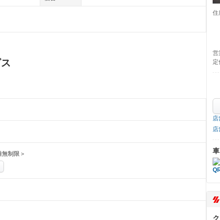
住
営
ビス
定
店
店
車
離無制限＞
ク