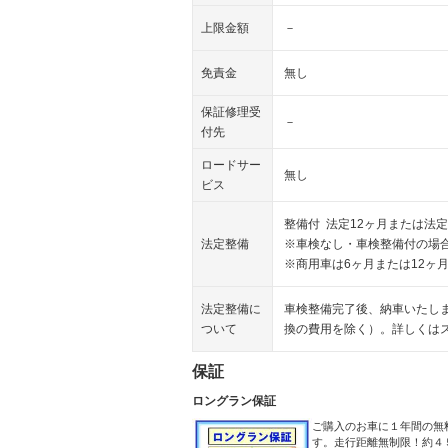
上限金額
－
免責金
無し
保証修理受
－
付先
ロードサー
無し
ビス
整備付 法定12ヶ月または法定
法定整備
※車検なし・車検整備付の場合
※商用車は6ヶ月または12ヶ
法定整備に
車検整備完了後、納車いたし
ついて
換の費用を除く）。詳しくは
保証
ロングラン保証
ご購入のお車に１年間の無
す。走行距離無制限！約４