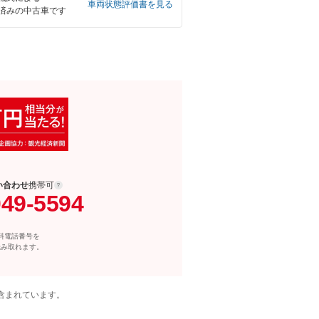
車両状態評価書を見る
済みの中古車です
い合わせ
携帯可
049-5594
料電話番号を
読み取れます。
含まれています。