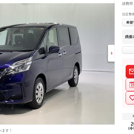
諸費用 
法定整
希望
残価
2
(令
べます！