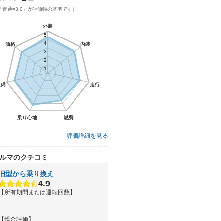
「普通=3.0」が評価軸の基準です）
外装
外装
5
5
4
4
価格
価格
内装
内装
3
3
2
2
1
1
装備
装備
走行
走行
乗り心地
乗り心地
燃費
燃費
評価詳細を見る
ルマのクチコミ
旧型から乗り換え
4.9
【所有期間または運転回数】
【総合評価】