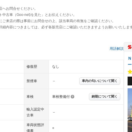
店へお問合せください。
古車（Goo-net)を見た」とお伝えください。
にご来店の際は事前にお問合せの上、該当車両の有無をご確認ください。
詳細内容につきましては、必ず各販売店にご確認いただきますようお願いいたしま
用語解説
Ｎ
ー
修復歴
なし
禁煙車
－
車内の匂いについて聞く
車検
車検整備付
納期について聞く
輸入認定中
－
古車
車両状態評
○
価書