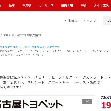
店
新車
車買取
カーリース
整備工場
車検
タイヤ交換
English
ヘルプ
お
ナビ（愛知県）の中古車販売情報
・愛知県の中古車
セレナ・愛知県みよし市の中古車
害軽減システム メモリーナビ フルセグ バックカメラ ドラレコ ＣＤ ミュージックプレイヤ
 ３列シート スマートキー キーレス
突被害軽減システム メモリーナビ フルセグ バックカメラ ドラレ
 乗車定員７人 ３列シート スマートキー キーレス（愛知県）
庫から選べます！
支払総
1
/61
19