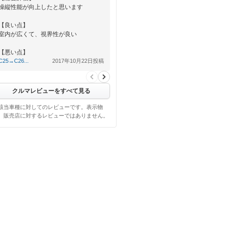
操縦性能が向上したと思います
【良い点】
室内が広くて、視界性が良い
【悪い点】
特になし
C25→C26...
2017年10月22日投稿
クルマレビューをすべて見る
該当車種に対してのレビューです。表示物
、販売店に対するレビューではありません。