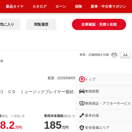
新品タイヤ
カタログ
ローン
保険
新車・中古車マガジン
気に入り
閲覧履歴
在庫確認・見積り依頼
車両・店舗情報を印刷
A4
ー接
更新 : 2026/08/05
トップ
車両状態
コ ＣＤ ミュージックプレイヤー接続
車両保証・アフターサービス
基本仕様
額
車両本体価格
(税込・リ済込)
(税込)
8.2
185
安全装備エリア
万円
万円