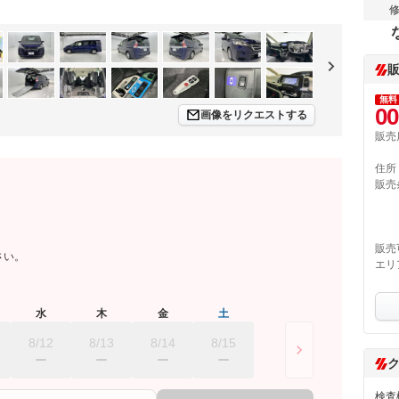
無料
00
画像をリクエストする
販売
住所
販売
販売
さい。
エリ
水
木
金
土
8/12
8/13
8/14
8/15
検査