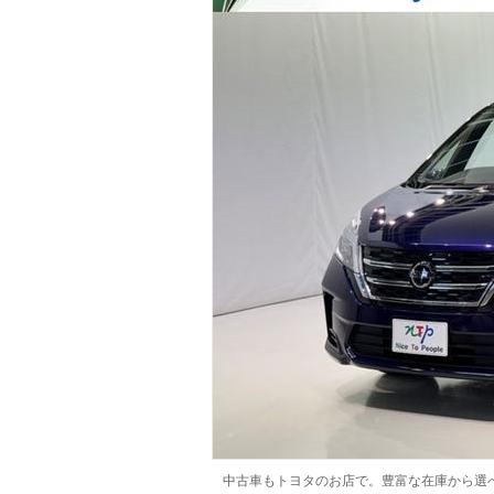
マガジン
車カタログ
自動車ローン
保険
レビュー
価格相場
教習所
用語集
中古車もトヨタのお店で。豊富な在庫から選