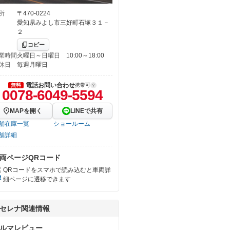
所
〒470-0224
愛知県みよし市三好町石塚３１－
２
コピー
業時間
火曜日～日曜日 10:00～18:00
休日
毎週月曜日
電話お問い合わせ
無料
携帯可
0078-6049-5594
MAPを開く
LINEで共有
舗在庫一覧
ショールーム
舗詳細
両ページQRコード
QRコードをスマホで読み込むと車両詳
細ページに遷移できます
セレナ関連情報
ルマレビュー