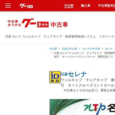
中古車
輸入車
中古車販売
新車
中古車
日産 セレナ ウェルキャブ チェアキャブ 衝突被害軽減システム メモリー
輸入車
中古車
日産の中古車
セレナの中古車
セレナ
日産 セレナ ウェルキャブ チェアキャブ 衝突被
続可 オートクルーズコントロール 乗車定員７人
クルマ買取
セレナ
日産
カーリース
ウェルキャブ チェアキャブ 衝
可 オートクルーズコントロール
タイヤ交換
中古車もトヨタのお店で。豊富な在
整備工場
車検