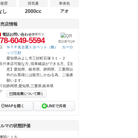
修復歴
排気量
車体色
なし
2000cc
アオ
販売店情報
電話お問い合わせ
携帯可
78-6049-5594
電話番号QR
店
ＮＴＰ名古屋トヨペット（株） カーロ
ッツ三好
愛知県みよし市三好町石塚３１－２
条件
来店可能な方, 現車確認ができる方, 【注
意】愛知県、岐阜県、静岡県、三重県以
外のお客様には販売しかねる為、ご遠慮
願います。
可能
静岡県,愛知県,三重県,岐阜県
ア
陸送費について聞く
MAPを開く
LINEで共有
クルマの状態評価
機関による