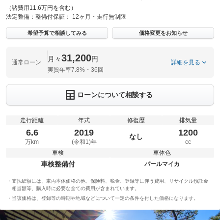
（諸費用11.6万円を含む）
法定整備：
整備付
保証：
12ヶ月・走行無制限
希望予算で相談してみる
価格変更をお知らせ
31,200
月々
円
通常ローン
詳細を見る
実質年率7.8%・36回
ローンについて相談する
走行距離
年式
修復歴
排気量
6.6
2019
1200
なし
万km
(令和1)年
cc
車検
車体色
車検整備付
パールマイカ
支払総額には、車両本体価格の他、保険料、税金、登録等に伴う費用、リサイクル預託金
相当額等、購入時に必要な全ての費用が含まれています。
当該価格は、登録等の時期や地域などについて一定の条件を付した価格になります。