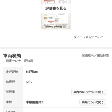
評価書を見る
ダメージ表記について
車両状態
装備略号／用語解説
（日産セレナ 愛知県）
走行距離
6.6万km
修復歴
なし
禁煙車
-
車内の匂いについて聞く
車検
車検整備付
納期について聞く
?