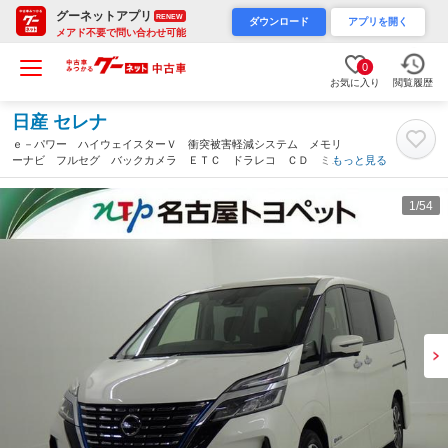
グーネットアプリ
RENEW
ダウンロード
アプリを開く
メアド不要で問い合わせ可能
0
お気に入り
閲覧履歴
日産 セレナ
ｅ－パワー ハイウェイスターＶ 衝突被害軽減システム メモリ
ーナビ フルセグ バックカメラ ＥＴＣ ドラレコ ＣＤ ミュ
もっと見る
ージックプレイヤー接続可 後席モニター オートクルーズコント
ロール ＬＥＤヘッドランプ 両側電動スライド（愛知県）
1
/54