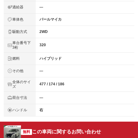
過給器
―
車体色
パールマイカ
駆動方式
2WD
車台番号下
320
3桁
燃料
ハイブリッド
その他
―
全体のサイ
477 / 174 / 186
ズ
荷台寸法
―
ハンドル
右
この車両に関するお問い合わせ
無料