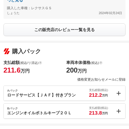
っと見る
購入した車種：レクサスＧＳ
しょうた
2024年02月24日
この販売店のレビュー一覧を見る
購入パック
支払総額
車両本体価格
(税込/リ済込)
(税込)
211.6
200
万円
万円
価格変更お知らせメールに登録
支払総額(税込)
Aパック
212.2
ロードサービス【ＪＡＦ】付きプラン
万円
内：オプシ
0.6
ョン価格
支払総額(税込)
Bパック
万円
213.8
(税込)
エンジンオイルボトルキープ２０Ｌ
万円
車両本体価
200
万円
内：オプシ
格
2.2
ョン価格
万円