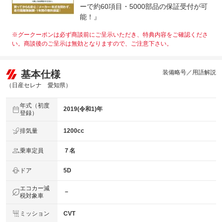
ーで約60項目・5000部品の保証受付が可
能！』
※グークーポンは必ず商談前にご呈示いただき、特典内容をご確認くださ
い。商談後のご呈示は無効となりますので、ご注意下さい。
基本仕様
装備略号／用語解説
（日産セレナ 愛知県）
年式（初度
2019(令和1)年
登録）
排気量
1200cc
乗車定員
７名
ドア
5D
エコカー減
－
税対象車
ミッション
CVT