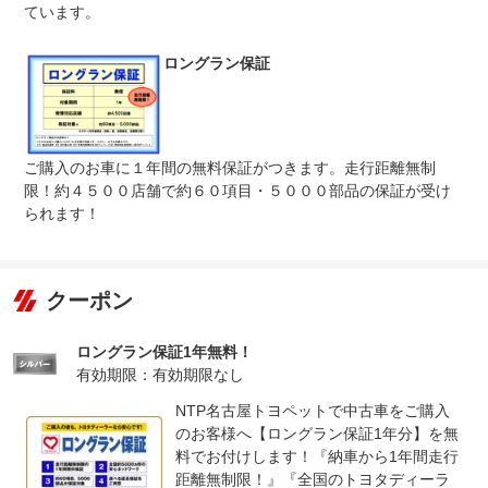
※商用車は6ヶ月または12ヶ月点検整備付
ています。
車検整備完了後、納車いたします。整備費用は車両価格に
法定整備
含まれております （タイヤ交換とバッテリー交換の費用
ロングラン保証
について
を除く） 。詳しくはスタッフまでお問い合わせくださ
い。
ご購入のお車に１年間の無料保証がつきます。走行距離無制
限！約４５００店舗で約６０項目・５０００部品の保証が受け
られます！
クーポン
ロングラン保証1年無料！
有効期限：有効期限なし
NTP名古屋トヨペットで中古車をご購入
のお客様へ【ロングラン保証1年分】を無
料でお付けします！『納車から1年間走行
距離無制限！』『全国のトヨタディーラ