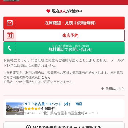
現在
0
人
が検討中
在庫確認・見積り依頼(無料)
来店予約
まずは在庫確認・見積り依頼
無料電話でお問い合わせ
お気軽にどうぞ。問合せ後に何度もご連絡が届くことはありません。 メールア
ドレスは販売店に公開されません。
※無料電話をご利用の場合は、販売店へお客様の電話番号が通知されます。無料電話
番号ご利用の際の注意点は
こちら
IP電話、ひかり電話からはご利用いただけません。
詳細はこちら
ＮＴＰ名古屋トヨペット（株） 南店
4.9
85件
【STEP1】
認証画面でグーネットを友だち追加してから「許可する」ボタンを押
〒457-0828 愛知県名古屋市南区宝生町４－３０
します
MAPで販売店までのルートを確認する