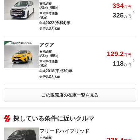
支払総額
334
万円
(税込)(リ済込)
車両本体価格
325
万円
(税込)
2022(令和4)年
年式
3.3万km
走行
アクア
支払総額
129.2
万円
(税込)(リ済込)
車両本体価格
118
万円
(税込)
2018(平成30)年
年式
6.2万km
走行
この販売店の在庫一覧を見る
探している条件に近いクルマ
フリードハイブリッド
支払総額
235.4