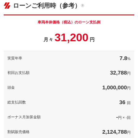
(税込)
ローンご利用時（参考）
車両本体価
200
万円
格
パック内容
車両本体価格（税込）のローン支払例
充実の安心ロードサービス【ＪＡＦ】の入会が付いたプランで
パック内容
31,200
す。旅先や外出先での万が一のトラブルにも対応のロードサービ
月々
円
スがあなたのカーライフをより安心で快適にしてくれます！
備考
－
備考
－
7.8
実質年率
%
このパックの見積もり依頼（無料）
このパックの見積もり依頼（無料）
32,788
初回お支払額
円
1,000,000
頭金
円
36
総支払回数
回
-
ボーナス月加算金額
円 × -回
2,124,788
割賦販売価格
円