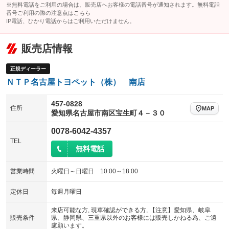
電動格納サードシート
シートヒーター
※無料電話をご利用の場合は、販売店へお客様の電話番号が通知されます。無料電話
：装備なし
：装備なし
番号ご利用の際の注意点は
こちら
IP電話、ひかり電話からはご利用いただけません。
ウォークスルー
後席モニター
：装備なし
：装備あり
電動リアゲート
フロントカメラ
：装備なし
：装備なし
販売店情報
シートエアコン
全周囲カメラ
：装備なし
：装備なし
正規ディーラー
サイドカメラ
ルーフレール
：装備なし
：装備なし
ＮＴＰ名古屋トヨペット（株） 南店
エアサスペンション
ヘッドライトウォッシャー
：装備なし
：装備なし
457-0828
住所
MAP
装備略号／用語解説
愛知県名古屋市南区宝生町４－３０
0078-6042-4357
TEL
無料電話
営業時間
火曜日～日曜日 10:00～18:00
定休日
毎週月曜日
来店可能な方, 現車確認ができる方, 【注意】愛知県、岐阜
販売条件
県、静岡県、三重県以外のお客様には販売しかねる為、ご遠
慮願います。