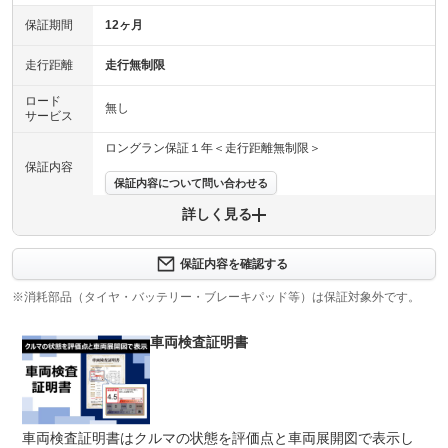
保証期間
12ヶ月
走行距離
走行無制限
ロード
無し
サービス
ロングラン保証１年＜走行距離無制限＞
保証内容
保証内容について問い合わせる
詳しく見る
保証項目
-
修理回数
-
保証内容を確認する
※消耗部品（タイヤ・バッテリー・ブレーキパッド等）は保証対象外です。
上限金額
-
車両検査証明書
免責金
無し
保証修理
-
受付先
整備付 法定12ヶ月または法定24ヶ月点検整備付
車両検査証明書はクルマの状態を評価点と車両展開図で表示し
法定整備
※車検なし・車検整備付の場合は法定24ヶ月点検整備付