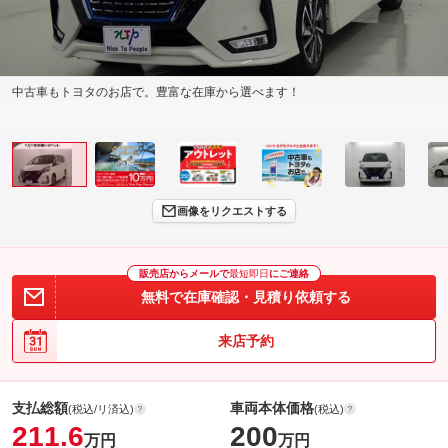
中古車もトヨタのお店で。豊富な在庫から選べます！
画像をリクエストする
販売店からメールで
最短即日
にご連絡
無料で在庫確認・見積り依頼する
来店予約
支払総額
車両本体価格
(税込/リ済込)
(税込)
211.6
200
万円
万円