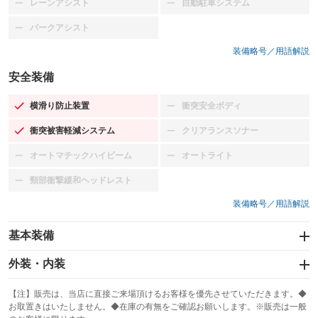
レーンアシスト
自動駐車システム
：装備なし
：装備なし
パークアシスト
：装備なし
装備略号／用語解説
安全装備
横滑り防止装置
衝突安全ボディ
：装備あり
：装備なし
衝突被害軽減システム
クリアランスソナー
：装備あり
：装備なし
オートマチックハイビーム
オートライト
：装備なし
：装備なし
頸部衝撃緩和ヘッドレスト
：装備なし
装備略号／用語解説
基本装備
エアバッグ：運転席/助手席/サイド
外装・内装
：装備あり
スライドドア：両面電動
カーナビ：メモリーナビ他
：装備あり
：装備あり
【注】販売は、当店に直接ご来場頂けるお客様を優先させていただきます。◆
お取置きはいたしません。◆在庫の有無をご確認お願いします。※販売は一般
サンルーフ
ABS
TV：フルセグ
：装備なし
：装備あり