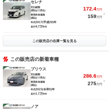
セレナ
支払総額
172.4
万円
(税込)(リ済込)
車両本体価格
159
万円
(税込)
2017(平成29)年
年式
4.7万km
走行
この販売店の在庫一覧を見る
この販売店の新着車種
プリウス
支払総額
286.6
万円
(税込)(リ済込)
車両本体価格
275
万円
(税込)
2023(令和5)年
年式
1.7万km
走行
ノア