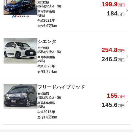
支払総額
199.9
万円
(税込)(リ済込・追)
車両本体価格
184
万円
(税込)
2021年
年式
6.0万km
走行
シエンタ
支払総額
254.8
万円
(税込)(リ済込・追)
車両本体価格
246.5
万円
(税込)
2023年
年式
3.7万km
走行
フリードハイブリッド
支払総額
155
万円
(税込)(リ済込・追)
車両本体価格
145.6
万円
(税込)
2016年
年式
1.8万km
走行