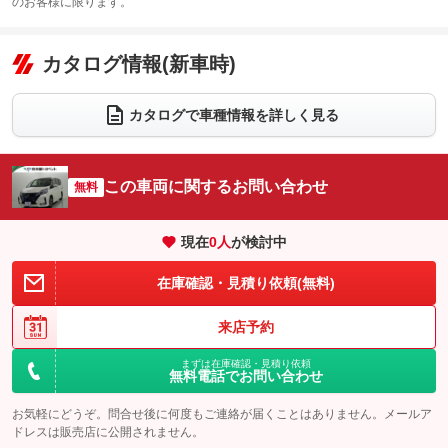
：装備あり
のお客様に限ります。
エアコン
Wエアコン
オーディオ：CDまたはCDチェンジャー／ミュージックプレイヤー接続
：装備あり
：装備あり
：装備あり
可
リフトアップ
パワーステアリング
カタログ情報(新車時)
：装備なし
：装備あり
ビジュアル
：装備なし
ダウンヒルアシストコントロール
：装備なし
アルミホイール：アルミホイール
：装備あり
カタログで車種情報を詳しく見る
パワーウィンドウ
盗難防止システム
：装備あり
：装備あり
革シート
ハーフレザーシート
：装備なし
：装備なし
アイドリングストップ
ドライブレコーダー
：装備なし
：装備あり
キーレス
LEDヘッドランプ
：装備あり
：装備あり
この車両に関するお問い合わせ
無料
USB入力端子
Bluetooth接続
：装備なし
：装備なし
HID(キセノンライト)
ポータブルナビ
：装備なし
：装備なし
100V電源
クリーンディーゼル
：装備なし
：装備なし
現在
0
人
が検討中
バックカメラ
ETC
：装備あり
：装備あり
センターデフロック
：装備なし
エアロ
スマートキー
在庫確認・見積り依頼(無料)
：装備なし
：装備あり
レンタカーアップ
展示・試乗車
：装備なし
：装備なし
ローダウン
ランフラットタイヤ
：装備なし
：装備なし
来店予約
電動格納ミラー
：装備なし
パワーシート
3列シート
：装備なし
：装備あり
まずは在庫確認・見積り依頼
装備略号／用語解説
無料電話でお問い合わせ
ベンチシート
フルフラットシート
：装備なし
：装備なし
お気軽にどうぞ。問合せ後に何度もご連絡が届くことはありません。メールア
チップアップシート
オットマン
：装備なし
：装備なし
ドレスは販売店に公開されません。