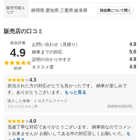
販売可能エ
静岡県,愛知県,三重県,岐阜県
陸送費について聞く
リア
販売店の口コミ
総合評価
4.9
お問い合わせ（見積り）
（5点満点中）
4.9
5.0
納車までの対応
4.9
説明の分かりやすさ
4.9
オススメ度
85件
4.3
担当された方の対応がとても良かったです。 納車が楽しみで
す。ありがとうございます。
もっと見る
購入した車種：トヨタアルファード
ぐにゃぐにゃたこB
2026年02月07日
4.0
迅速丁寧な対応でありがとうございます。 納車前なのでコメン
ト出来ませんが お願いしてある件の対応宜しくお願いいた...
も