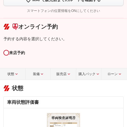
【STEP2】
トーク画面で
ボタンをタップして問い合わせを
完了してください。
スマートフォンの位置情報をONにしてください
こちら
オンライン予約
予約する内容を選択してください。
来店予約
状態
装備
販売店
購入パック
ローン
状態
車両状態評価書