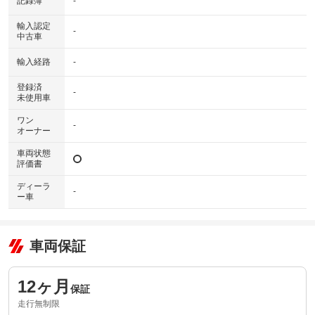
記録簿
-
輸入認定
-
中古車
輸入経路
-
登録済
-
未使用車
ワン
-
オーナー
車両状態
評価書
ディーラ
-
ー車
車両保証
12ヶ月
保証
走行無制限