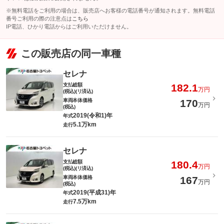
※無料電話をご利用の場合は、販売店へお客様の電話番号が通知されます。無料電話
番号ご利用の際の注意点は
こちら
IP電話、ひかり電話からはご利用いただけません。
この販売店の同一車種
セレナ
支払総額
182.1
万円
(税込)(リ済込)
車両本体価格
170
万円
(税込)
2019(令和1)年
年式
5.1万km
走行
セレナ
支払総額
180.4
万円
(税込)(リ済込)
車両本体価格
167
万円
(税込)
2019(平成31)年
年式
7.5万km
走行