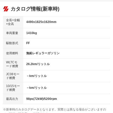
オーディオ：ミュージックプレイヤー接続可
：装備あり
：装備なし
：装備あり
リフトアップ
パワーステアリング
カタログ情報(新車時)
ビジュアル
：装備なし
：装備あり
：装備なし
ダウンヒルアシストコントロール
アルミホイール：アルミホイール
：装備なし
：装備あり
全長×全幅
4490x1825x1620mm
×全高
パワーウィンドウ
盗難防止システム
革シート
ハーフレザーシート
：装備あり
：装備あり
：装備なし
：装備なし
車両重量
1410kg
アイドリングストップ
ドライブレコーダー
キーレス
LEDヘッドランプ
：装備なし
：装備あり
：装備あり
：装備あり
USB入力端子
Bluetooth接続
駆動形式
FF
HID(キセノンライト)
ポータブルナビ
：装備なし
：装備なし
：装備なし
：装備なし
100V電源
クリーンディーゼル
バックカメラ
ETC
使用燃料
無鉛レギュラーガソリン
：装備なし
：装備なし
：装備あり
：装備あり
センターデフロック
エアロ
スマートキー
：装備なし
WLTCモ
：装備なし
：装備あり
26.2km/リットル
ード燃費
レンタカーアップ
展示・試乗車
ローダウン
ランフラットタイヤ
：装備なし
：装備なし
：装備なし
：装備なし
JC08モー
－km/リットル
ド燃費
電動格納ミラー
パワーシート
3列シート
：装備なし
：装備あり
：装備なし
10/15モー
装備略号／用語解説
－km/リットル
ベンチシート
フルフラットシート
ド燃費
：装備なし
：装備なし
チップアップシート
オットマン
：装備なし
：装備なし
最高出力
98ps(72kW)/5200rpm
電動格納サードシート
シートヒーター
：装備なし
：装備なし
※新車時のカタログデータとなります。実際とは異なる場合がございますの