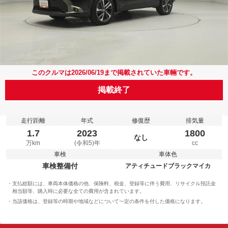
このクルマは2026/06/19まで掲載されていた車輛です。
掲載終了
走行距離
年式
修復歴
排気量
1.7
2023
1800
なし
万km
(令和5)年
cc
車検
車体色
車検整備付
アティチュードブラックマイカ
支払総額には、車両本体価格の他、保険料、税金、登録等に伴う費用、リサイクル預託金
相当額等、購入時に必要な全ての費用が含まれています。
当該価格は、登録等の時期や地域などについて一定の条件を付した価格になります。