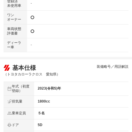
登録済
-
未使用車
ワン
オーナー
車両状態
評価書
ディーラ
-
ー車
基本仕様
装備略号／用語解説
（トヨタカローラクロス 愛知県）
年式（初度
2023(令和5)年
登録）
排気量
1800cc
乗車定員
５名
ドア
5D