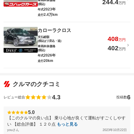
車両本体価格
244.4
万円
(税込)
2023年
年式
2.4万km
走行
カローラクロス
支払総額
408
万円
(税込)(リ済込・追)
車両本体価格
402
万円
(税込)
2026年
年式
20km
走行
クルマのクチコミ
4.3
6
レビュー総合
投稿数
5.0
【このクルマの良い点】 乗り心地が良くて運転がすごくしやす
い 【総合評価】 １２０点
もっと見る
youさん
2023年10月22日