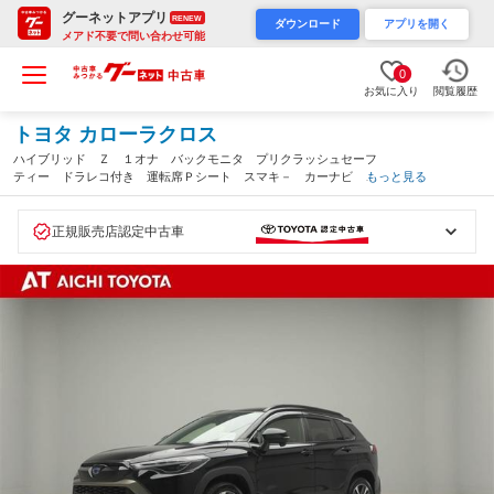
グーネットアプリ
RENEW
ダウンロード
アプリを開く
メアド不要で問い合わせ可能
0
お気に入り
閲覧履歴
トヨタ カローラクロス
ハイブリッド Ｚ １オナ バックモニタ プリクラッシュセーフ
ティー ドラレコ付き 運転席Ｐシート スマキ－ カーナビ Ｌ
もっと見る
ＥＤヘッドライト 横滑防止装置 イモビ メディアプレイヤー接
続 メモリナビ ＡＣ アルミホイール（愛知県）
正規販売店認定中古車