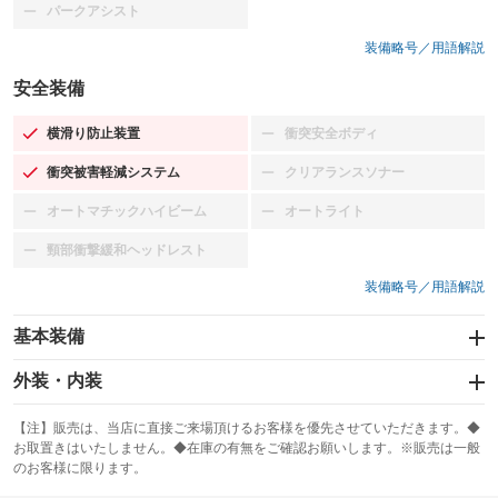
パークアシスト
：装備なし
装備略号／用語解説
安全装備
横滑り防止装置
衝突安全ボディ
：装備あり
：装備なし
衝突被害軽減システム
クリアランスソナー
：装備あり
：装備なし
オートマチックハイビーム
オートライト
：装備なし
：装備なし
頸部衝撃緩和ヘッドレスト
：装備なし
装備略号／用語解説
基本装備
エアバッグ：運転席/助手席/サイド
外装・内装
：装備あり
スライドドア
カーナビ：メモリーナビ他
：装備なし
：装備あり
【注】販売は、当店に直接ご来場頂けるお客様を優先させていただきます。◆
お取置きはいたしません。◆在庫の有無をご確認お願いします。※販売は一般
サンルーフ
ABS
TV
：装備なし
：装備あり
：装備なし
のお客様に限ります。
エアコン
Wエアコン