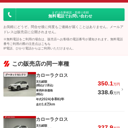
まずは在庫確認・見積り依頼
無料電話でお問い合わせ
お気軽にどうぞ。問合せ後に何度もご連絡が届くことはありません。メールア
ドレスは販売店に公開されません。
※無料電話をご利用の場合は、販売店へお客様の電話番号が通知されます。無料電話
番号ご利用の際の注意点は
こちら
IP電話、ひかり電話からはご利用いただけません。
この販売店の同一車種
カローラクロス
グーネットセレクト
支払総額
350.1
万円
(税込)(リ済込)
車両本体価格
338.6
万円
(税込)
2024(令和6)年
年式
1.8万km
走行
カローラクロス
支払総額
327.9