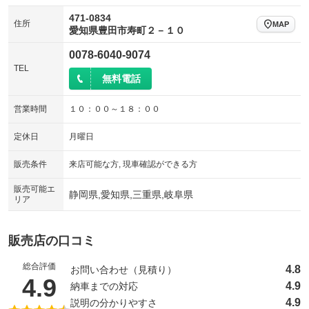
471-0834
住所
MAP
愛知県豊田市寿町２－１０
0078-6040-9074
TEL
無料電話
営業時間
１０：００～１８：００
定休日
月曜日
販売条件
来店可能な方, 現車確認ができる方
販売可能エ
静岡県,愛知県,三重県,岐阜県
リア
販売店の口コミ
総合評価
4.8
お問い合わせ（見積り）
（5点満点中）
4.9
4.9
納車までの対応
4.9
説明の分かりやすさ