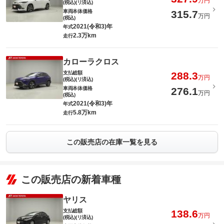
万円
(税込)(リ済込)
車両本体価格
315.7
万円
(税込)
2021(令和3)年
年式
2.3万km
走行
カローラクロス
支払総額
288.3
万円
(税込)(リ済込)
車両本体価格
276.1
万円
(税込)
2021(令和3)年
年式
5.8万km
走行
この販売店の在庫一覧を見る
この販売店の新着車種
ヤリス
支払総額
138.6
万円
(税込)(リ済込)