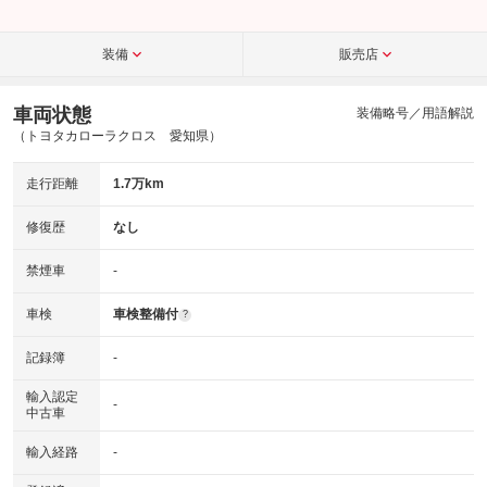
装備
販売店
車両状態
装備略号／用語解説
（トヨタカローラクロス 愛知県）
走行距離
1.7万km
修復歴
なし
禁煙車
-
車検
車検整備付
?
記録簿
-
輸入認定
-
中古車
輸入経路
-