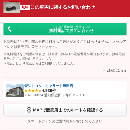
この車両に関するお問い合わせ
無料
まずは在庫確認・見積り依頼
無料電話でお問い合わせ
お気軽にどうぞ。問合せ後に何度もご連絡が届くことはありません。 メールア
ドレスは販売店に公開されません。
※無料電話をご利用の場合は、販売店へお客様の電話番号が通知されます。無料電話
番号ご利用の際の注意点は
こちら
IP電話、ひかり電話からはご利用いただけません。
詳細はこちら
愛知トヨタ キャラット豊田店
4.9
39件
【STEP1】
認証画面でグーネットを友だち追加してから「許可する」ボタンを押
〒471-0834 愛知県豊田市寿町２－１０
します
MAPで販売店までのルートを確認する
【STEP2】
トーク画面で
ボタンをタップして問い合わせを
完了してください。
スマートフォンの位置情報をONにしてください
こちら