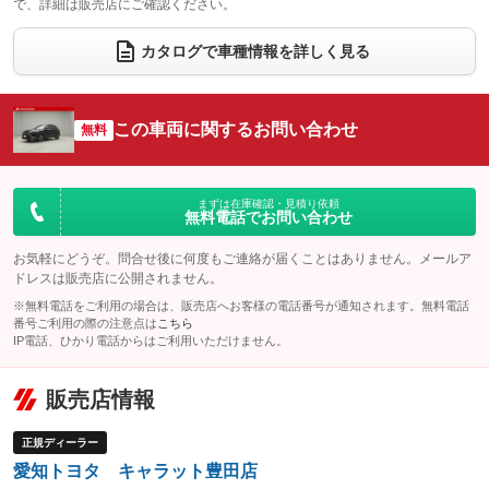
で、詳細は販売店にご確認ください。
ウォークスルー
後席モニター
：装備なし
：装備なし
電動リアゲート
フロントカメラ
カタログで車種情報を詳しく見る
：装備なし
：装備なし
シートエアコン
全周囲カメラ
：装備なし
：装備なし
サイドカメラ
ルーフレール
この車両に関するお問い合わせ
：装備なし
無料
：装備なし
エアサスペンション
ヘッドライトウォッシャー
：装備なし
：装備なし
装備略号／用語解説
まずは在庫確認・見積り依頼
無料電話でお問い合わせ
お気軽にどうぞ。問合せ後に何度もご連絡が届くことはありません。メールア
ドレスは販売店に公開されません。
※無料電話をご利用の場合は、販売店へお客様の電話番号が通知されます。無料電話
番号ご利用の際の注意点は
こちら
IP電話、ひかり電話からはご利用いただけません。
販売店情報
正規ディーラー
愛知トヨタ キャラット豊田店