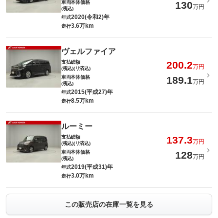
車両本体価格
130
万円
(税込)
2020(令和2)年
年式
3.6万km
走行
ヴェルファイア
支払総額
200.2
万円
(税込)(リ済込)
車両本体価格
189.1
万円
(税込)
2015(平成27)年
年式
8.5万km
走行
ルーミー
支払総額
137.3
万円
(税込)(リ済込)
車両本体価格
128
万円
(税込)
2019(平成31)年
年式
3.0万km
走行
この販売店の在庫一覧を見る