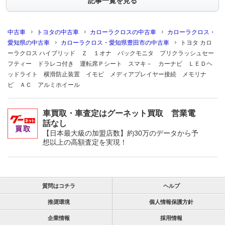
記事一覧を見る
中古車
トヨタの中古車
カローラクロスの中古車
カローラクロス・
愛知県の中古車
カローラクロス・愛知県豊田市の中古車
トヨタ カロ
ーラクロス ハイブリッド Ｚ １オナ バックモニタ プリクラッシュセー
フティー ドラレコ付き 運転席Ｐシート スマキ－ カーナビ ＬＥＤヘ
ッドライト 横滑防止装置 イモビ メディアプレイヤー接続 メモリナ
ビ ＡＣ アルミホイール
車買取・車査定はグーネット買取 営業電
話なし
【日本最大級の加盟店数】約30万のデータから予
想以上の高額査定を実現！
質問はコチラ
ヘルプ
推奨環境
個人情報保護方針
企業情報
採用情報