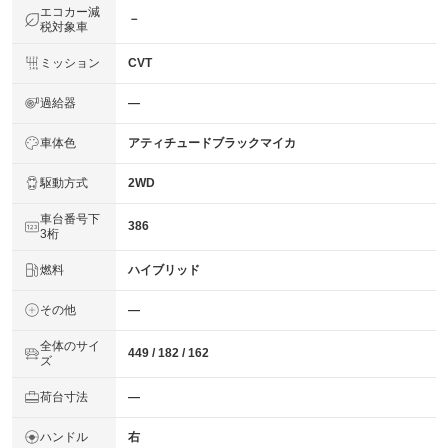
エコカー減
－
税対象車
ミッション
CVT
過給器
―
車体色
アティチュードブラックマイカ
駆動方式
2WD
車台番号下
386
3桁
燃料
ハイブリッド
その他
―
全体のサイ
449 / 182 / 162
ズ
荷台寸法
―
ハンドル
右