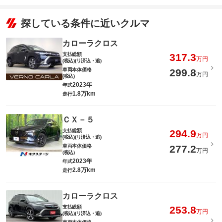
探している条件に近いクルマ
カローラクロス
支払総額
317.3
万円
(税込)(リ済込・追)
車両本体価格
299.8
万円
(税込)
2023年
年式
1.8万km
走行
ＣＸ－５
支払総額
294.9
万円
(税込)(リ済込・追)
車両本体価格
277.2
万円
(税込)
2023年
年式
2.8万km
走行
カローラクロス
支払総額
253.8
万円
(税込)(リ済込・追)