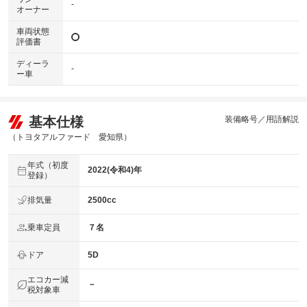
-
オーナー
車両状態
評価書
ディーラ
-
ー車
基本仕様
装備略号／用語解説
（トヨタアルファード 愛知県）
年式（初度
2022(令和4)年
登録）
排気量
2500cc
乗車定員
７名
ドア
5D
エコカー減
－
税対象車