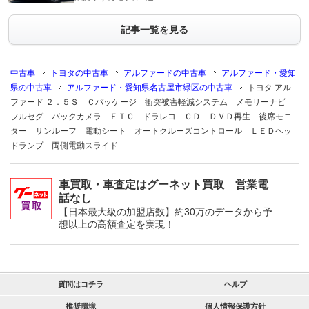
記事一覧を見る
中古車
トヨタの中古車
アルファードの中古車
アルファード・愛知
県の中古車
アルファード・愛知県名古屋市緑区の中古車
トヨタ アル
ファード ２．５Ｓ Ｃパッケージ 衝突被害軽減システム メモリーナビ
フルセグ バックカメラ ＥＴＣ ドラレコ ＣＤ ＤＶＤ再生 後席モニ
ター サンルーフ 電動シート オートクルーズコントロール ＬＥＤヘッ
ドランプ 両側電動スライド
車買取・車査定はグーネット買取 営業電
話なし
【日本最大級の加盟店数】約30万のデータから予
想以上の高額査定を実現！
質問はコチラ
ヘルプ
推奨環境
個人情報保護方針