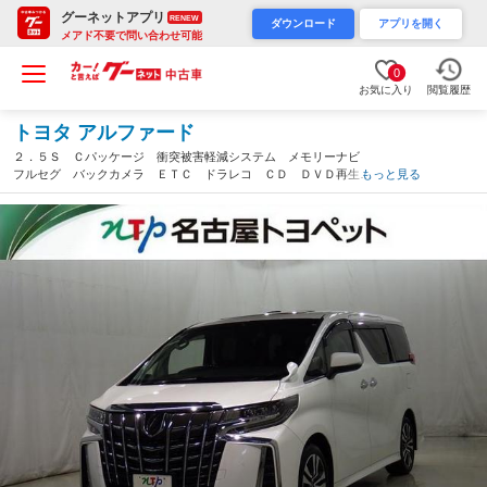
グーネットアプリ
RENEW
ダウンロード
アプリを開く
メアド不要で問い合わせ可能
0
お気に入り
閲覧履歴
トヨタ アルファード
２．５Ｓ Ｃパッケージ 衝突被害軽減システム メモリーナビ
フルセグ バックカメラ ＥＴＣ ドラレコ ＣＤ ＤＶＤ再生
もっと見る
後席モニター サンルーフ 電動シート オートクルーズコントロ
ール ＬＥＤヘッドランプ 両側電動スライド（愛知県）