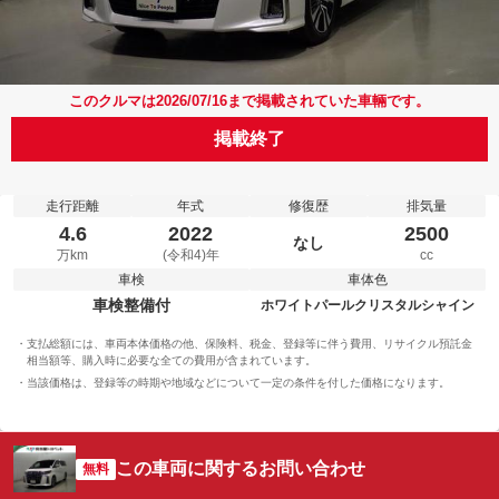
このクルマは2026/07/16まで掲載されていた車輛です。
掲載終了
走行距離
年式
修復歴
排気量
4.6
2022
2500
なし
万km
(令和4)年
cc
車検
車体色
車検整備付
ホワイトパールクリスタルシャイン
支払総額には、車両本体価格の他、保険料、税金、登録等に伴う費用、リサイクル預託金
相当額等、購入時に必要な全ての費用が含まれています。
当該価格は、登録等の時期や地域などについて一定の条件を付した価格になります。
この車両に関するお問い合わせ
無料