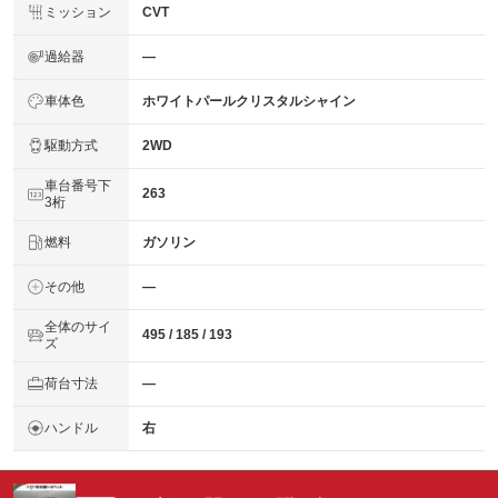
ミッション
CVT
過給器
―
車体色
ホワイトパールクリスタルシャイン
駆動方式
2WD
車台番号下
263
3桁
燃料
ガソリン
その他
―
全体のサイ
495 / 185 / 193
ズ
荷台寸法
―
ハンドル
右