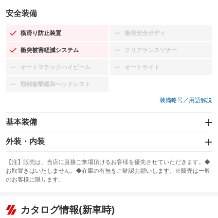
安全装備
横滑り防止装置
衝突安全ボディ
：装備あり
：装備なし
衝突被害軽減システム
クリアランスソナー
：装備あり
：装備なし
オートマチックハイビーム
オートライト
：装備なし
：装備なし
頸部衝撃緩和ヘッドレスト
：装備なし
装備略号／用語解説
基本装備
エアバッグ：運転席/助手席/サイド
外装・内装
：装備あり
スライドドア：両面電動
カーナビ：メモリーナビ他
：装備あり
：装備あり
【注】販売は、当店に直接ご来場頂けるお客様を優先させていただきます。◆
お取置きはいたしません。◆在庫の有無をご確認お願いします。※販売は一般
サンルーフ
ABS
TV：フルセグ
：装備あり
：装備あり
：装備あり
のお客様に限ります。
エアコン
Wエアコン
オーディオ：CDまたはCDチェンジャー
：装備あり
：装備あり
：装備あり
リフトアップ
パワーステアリング
カタログ情報(新車時)
ビジュアル：-／DVD再生
：装備なし
：装備あり
：装備あり