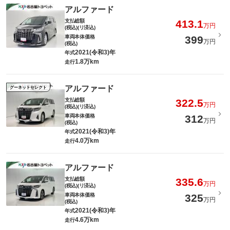
アルファード
支払総額
413.1
万円
(税込)(リ済込)
車両本体価格
399
万円
(税込)
2021(令和3)年
年式
1.8万km
走行
アルファード
グーネットセレクト
支払総額
322.5
万円
(税込)(リ済込)
車両本体価格
312
万円
(税込)
2021(令和3)年
年式
4.0万km
走行
アルファード
支払総額
335.6
万円
(税込)(リ済込)
車両本体価格
325
万円
(税込)
2021(令和3)年
年式
4.6万km
走行