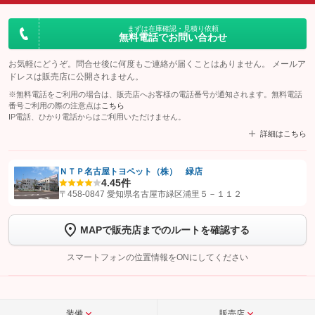
まずは在庫確認・見積り依頼
無料電話でお問い合わせ
お気軽にどうぞ。問合せ後に何度もご連絡が届くことはありません。 メールア
ドレスは販売店に公開されません。
※無料電話をご利用の場合は、販売店へお客様の電話番号が通知されます。無料電話
番号ご利用の際の注意点は
こちら
IP電話、ひかり電話からはご利用いただけません。
詳細はこちら
ＮＴＰ名古屋トヨペット（株） 緑店
4.4
5件
【STEP1】
認証画面でグーネットを友だち追加してから「許可する」ボタンを押
〒458-0847 愛知県名古屋市緑区浦里５－１１２
します
MAPで販売店までのルートを確認する
【STEP2】
トーク画面で
ボタンをタップして問い合わせを
完了してください。
スマートフォンの位置情報をONにしてください
こちら
装備
販売店