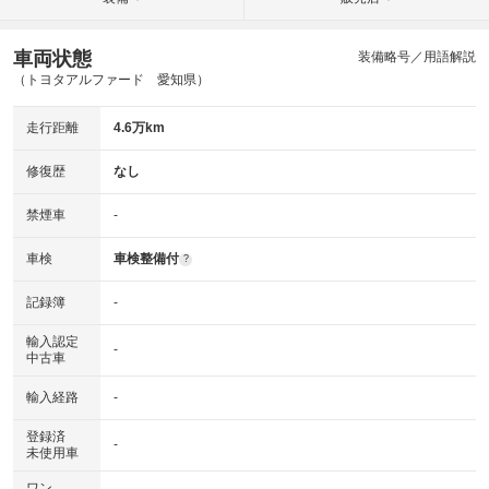
車両状態
装備略号／用語解説
（トヨタアルファード 愛知県）
走行距離
4.6万km
修復歴
なし
禁煙車
-
車検
車検整備付
?
記録簿
-
輸入認定
-
中古車
輸入経路
-
登録済
-
未使用車
ワン