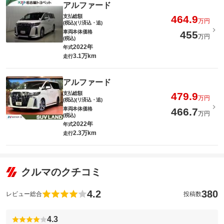
アルファード
支払総額
464.9
万円
(税込)(リ済込・追)
車両本体価格
455
万円
(税込)
2022年
年式
3.1万km
走行
アルファード
支払総額
479.9
万円
(税込)(リ済込・追)
車両本体価格
466.7
万円
(税込)
2022年
年式
2.3万km
走行
クルマのクチコミ
4.2
380
レビュー総合
投稿数
4.3