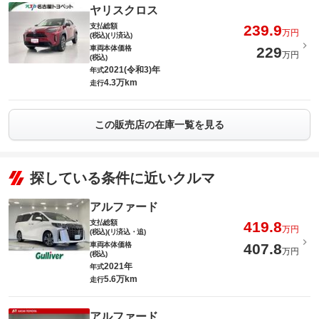
ヤリスクロス
支払総額
239.9
万円
(税込)(リ済込)
車両本体価格
229
万円
(税込)
2021(令和3)年
年式
4.3万km
走行
この販売店の在庫一覧を見る
探している条件に近いクルマ
アルファード
支払総額
419.8
万円
(税込)(リ済込・追)
車両本体価格
407.8
万円
(税込)
2021年
年式
5.6万km
走行
アルファード