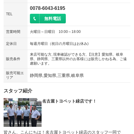
0078-6043-6195
TEL
無料電話
営業時間
火曜日～日曜日 10:00～18:00
定休日
毎週月曜日（祝日の月曜日はお休み)
来店可能な方, 現車確認ができる方, 【注意】愛知県、岐阜
販売条件
県、静岡県、三重県以外のお客様には販売しかねる為、ご遠
慮願います。
販売可能エ
静岡県,愛知県,三重県,岐阜県
リア
スタッフ紹介
名古屋トヨペット緑店です！
皆さん、こんにちは！名古屋トヨペット緑店のスタッフ一同で