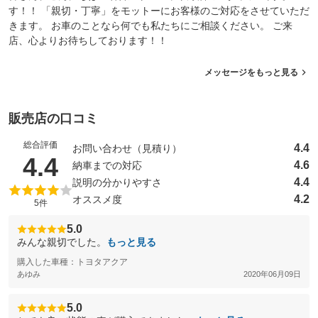
す！！ 「親切・丁寧」をモットーにお客様のご対応をさせていただ
きます。 お車のことなら何でも私たちにご相談ください。 ご来
店、心よりお待ちしております！！
メッセージをもっと見る
販売店の口コミ
総合評価
4.4
お問い合わせ（見積り）
（5点満点中）
4.4
4.6
納車までの対応
4.4
説明の分かりやすさ
4.2
オススメ度
5件
5.0
みんな親切でした。
もっと見る
購入した車種：トヨタアクア
あゆみ
2020年06月09日
5.0