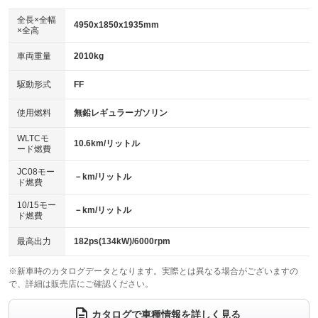
ダウンヒルアシストコントロール
アルミホイール：アルミホイール
：装備なし
：装備あり
全長×全幅
4950x1850x1935mm
×全高
パワーウィンドウ
盗難防止システム
革シート
ハーフレザーシート
：装備あり
：装備あり
：装備なし
：装備なし
車両重量
2010kg
アイドリングストップ
ドライブレコーダー
キーレス
LEDヘッドランプ
：装備なし
：装備あり
：装備あり
：装備あり
USB入力端子
Bluetooth接続
駆動形式
FF
HID(キセノンライト)
ポータブルナビ
：装備なし
：装備なし
：装備なし
：装備なし
100V電源
クリーンディーゼル
バックカメラ
ETC
使用燃料
無鉛レギュラーガソリン
：装備あり
：装備なし
：装備あり
：装備あり
センターデフロック
エアロ
スマートキー
：装備なし
WLTCモ
：装備なし
：装備あり
10.6km/リットル
ード燃費
レンタカーアップ
展示・試乗車
ローダウン
ランフラットタイヤ
：装備なし
：装備なし
：装備なし
：装備なし
JC08モー
－km/リットル
ド燃費
電動格納ミラー
パワーシート
3列シート
：装備なし
：装備あり
：装備あり
10/15モー
装備略号／用語解説
－km/リットル
ベンチシート
フルフラットシート
ド燃費
：装備なし
：装備なし
チップアップシート
オットマン
：装備なし
：装備なし
最高出力
182ps(134kW)/6000rpm
電動格納サードシート
シートヒーター
：装備なし
：装備なし
※新車時のカタログデータとなります。実際とは異なる場合がございますの
で、詳細は販売店にご確認ください。
ウォークスルー
後席モニター
：装備なし
：装備あり
電動リアゲート
フロントカメラ
カタログで車種情報を詳しく見る
：装備なし
：装備なし