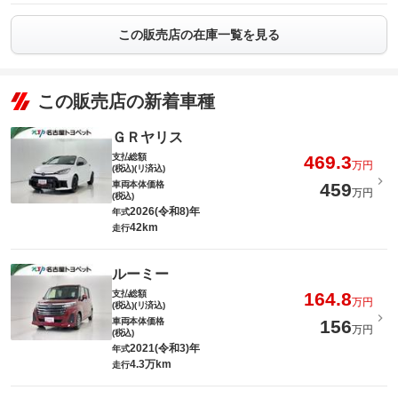
この販売店の在庫一覧を見る
この販売店の新着車種
ＧＲヤリス
支払総額
469.3
万円
(税込)(リ済込)
車両本体価格
459
万円
(税込)
2026(令和8)年
年式
42km
走行
ルーミー
支払総額
164.8
万円
(税込)(リ済込)
車両本体価格
156
万円
(税込)
2021(令和3)年
年式
4.3万km
走行