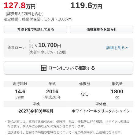
127.8
119.6
万円
万円
（諸費用8.2万円を含む）
法定整備：
整備付
保証：
1ヶ月・1000km
希望予算で相談してみる
価格変更をお知らせ
10,700
月々
円
通常ローン
詳細を見る
実質年率5.8%・120回
ローンについて相談する
走行距離
年式
修復歴
排気量
14.6
2016
1800
なし
万km
(平成28)年
cc
車検
車体色
2027(令和9)年6月
ホワイトパールクリスタルシャイン
支払総額には、車両本体価格の他、保険料、税金、登録等に伴う費用、リサイクル預託金
相当額等、購入時に必要な全ての費用が含まれています。
当該価格は、登録等の時期や地域などについて一定の条件を付した価格になります。