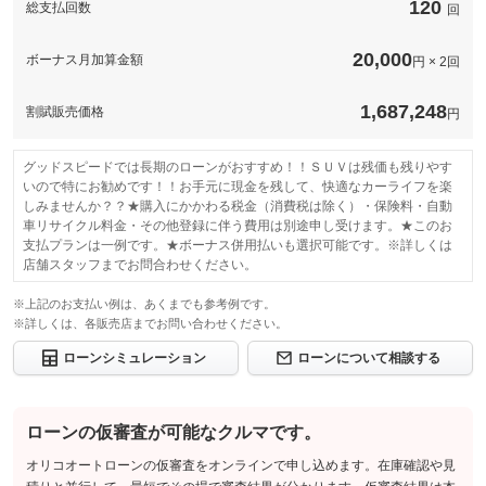
120
総支払回数
回
20,000
ボーナス月加算金額
円 × 2回
1,687,248
割賦販売価格
円
グッドスピードでは長期のローンがおすすめ！！ＳＵＶは残価も残りやす
いので特にお勧めです！！お手元に現金を残して、快適なカーライフを楽
しみませんか？？★購入にかかわる税金（消費税は除く）・保険料・自動
車リサイクル料金・その他登録に伴う費用は別途申し受けます。★このお
支払プランは一例です。★ボーナス併用払いも選択可能です。※詳しくは
店舗スタッフまでお問合わせください。
※上記のお支払い例は、あくまでも参考例です。
※詳しくは、各販売店までお問い合わせください。
ローンシミュレーション
ローンについて相談する
ローンの仮審査が可能なクルマです。
オリコオートローンの仮審査をオンラインで申し込めます。在庫確認や見