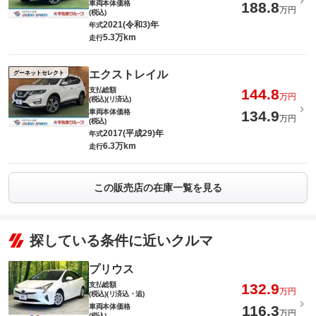
車両本体価格
188.8
万円
(税込)
2021(令和3)年
年式
5.3万km
走行
エクストレイル
グーネットセレクト
支払総額
144.8
万円
(税込)(リ済込)
車両本体価格
134.9
万円
(税込)
2017(平成29)年
年式
6.3万km
走行
この販売店の在庫一覧を見る
探している条件に近いクルマ
プリウス
支払総額
132.9
万円
(税込)(リ済込・追)
車両本体価格
116.3
万円
(税込)