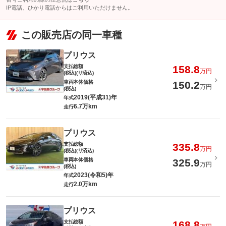
IP電話、ひかり電話からはご利用いただけません。
この販売店の同一車種
プリウス
支払総額
158.8
万円
(税込)(リ済込)
車両本体価格
150.2
万円
(税込)
2019(平成31)年
年式
6.7万km
走行
プリウス
支払総額
335.8
万円
(税込)(リ済込)
車両本体価格
325.9
万円
(税込)
2023(令和5)年
年式
2.0万km
走行
プリウス
支払総額
168.8