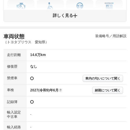
エンジン
トランス
パワー
HV/PHV/EV
詳しく見る
ミッション
ステアリング
車両状態
ABS
エアーバッグ
先進安全装備
その他
装備略号／用語解説
（トヨタプリウス 愛知県）
※異常がある場合は主要点検項目が赤色になり、異常と表記されます。
※車に装備されていない項目は「-」と表記されます
走行距離
14.6万km
※グー故障診断は保証サービスではございません。購入時は必ず現車をご
確認下さい。
※実際にお渡しする故障診断書につきましては、形式および表示項目が異
修復歴
なし
なる場合がございます。
※グー故障診断書はあくまでも実施時点での診断結果となります。将来に
禁煙車
車内の匂いについて聞く
わたり車両状態を担保するものではありませんので、車両情報等の詳細は
各販売店へお問い合わせ下さい。
車検
2027(令和9)年6月
納期について聞く
?
記録簿
輸入認定
-
中古車
輸入経路
-