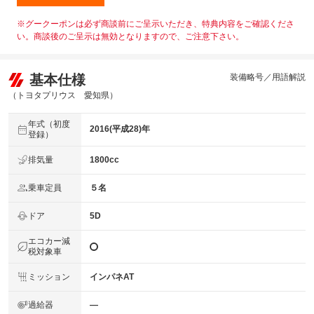
※グークーポンは必ず商談前にご呈示いただき、特典内容をご確認くださ
い。商談後のご呈示は無効となりますので、ご注意下さい。
基本仕様
装備略号／用語解説
（トヨタプリウス 愛知県）
年式（初度
2016(平成28)年
登録）
排気量
1800cc
乗車定員
５名
ドア
5D
エコカー減
税対象車
ミッション
インパネAT
過給器
―