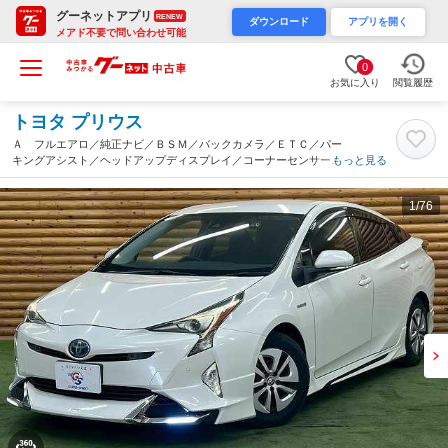
グーネットアプリ
RENEW
ダウンロード
アプリを開く
メアド不要で問い合わせ可能
0
お気に入り
閲覧履歴
トヨタ プリウス
Ａ フルエアロ／純正ナビ／ＢＳＭ／バックカメラ／ＥＴＣ／パー
キングアシスト／ヘッドアップディスプレイ／コーナーセンサー／
もっと見る
レーダークルーズコントロール／ステアリングリモコン／オートマ
チックハイビーム（愛知県）
1
/76