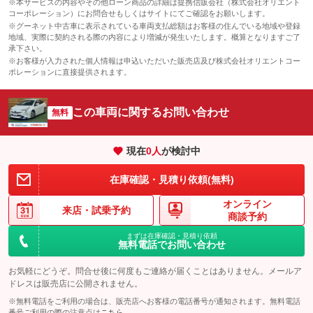
※本サービスの内容やその他ローン商品の詳細は提携信販会社（株式会社オリエント
コーポレーション）にお問合せもしくはサイトにてご確認をお願いします。
※グーネット中古車に表示されている車両支払総額はお客様の住んでいる地域や登録
地域、実際に契約される際の内容により増減が発生いたします。概算となりますご了
承下さい。
※お客様が入力された個人情報は申込いただいた販売店及び株式会社オリエントコー
ポレーションに直接提供されます。
この車両に関するお問い合わせ
無料
現在
0
人
が検討中
在庫確認・見積り依頼(無料)
オンライン
来店・
試乗予約
商談予約
まずは在庫確認・見積り依頼
無料電話でお問い合わせ
お気軽にどうぞ。問合せ後に何度もご連絡が届くことはありません。メールア
ドレスは販売店に公開されません。
※無料電話をご利用の場合は、販売店へお客様の電話番号が通知されます。無料電話
番号ご利用の際の注意点は
こちら