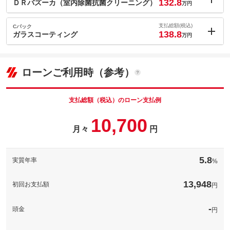
132.8
(税込)
ＤＲバズーカ（室内除菌抗菌クリーニング）
万円
車両本体価
119.6
万円
内：オプシ
格
5
ョン価格
支払総額(税込)
Cパック
万円
138.8
(税込)
ガラスコーティング
万円
車両本体価
119.6
万円
内：オプシ
格
11
ョン価格
万円
(税込)
パック内容
ローンご利用時（参考）
車両本体価
119.6
万円
新しいクルマのご納車と一緒にお好みの番号を選んでみてはいか
格
がでしょうか！記念日や誕生日などお好みの番号を選ぶことで大
切な愛車がより一層大切な１台になりますね！
支払総額（税込）のローン支払例
パック内容
※都道府県によって抽選となる番号が異なります。また当選まで
カビだらけになっているのを直接エアコン内部にアクセスし、薬
10,700
お時間のかかる場合や通常ナンバーに比べナンバー交付されるま
備考
剤を直接噴射し汚れを浮かした上で汚れと薬剤をきれいに洗い流
で日数がかかりますのでご了承くださいませ。
月々
円
パック内容
します。さらにエアコンダクト内をマイクロミストの除菌消臭液
できれいにします。
ガラスコーティングのオプションパッケージです。鉄粉除去から
車両磨きを行い下地を作り上げます。コーティングの液剤の塗り
備考
－
このパックの見積もり依頼（無料）
5.8
実質年率
%
込みを行います。撥水、滑水の２パターンからお選び頂けます。
備考
－
13,948
このパックの見積もり依頼（無料）
初回お支払額
円
このパックの見積もり依頼（無料）
-
頭金
円