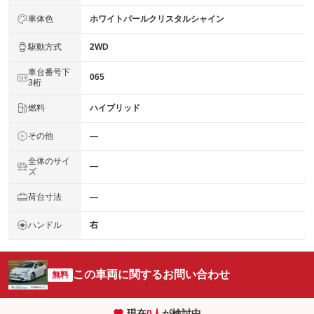
車体色
ホワイトパールクリスタルシャイン
駆動方式
2WD
車台番号下
065
3桁
燃料
ハイブリッド
その他
―
全体のサイ
―
ズ
荷台寸法
―
ハンドル
右
この車両に関するお問い合わせ
無料
現在
0
人
が検討中