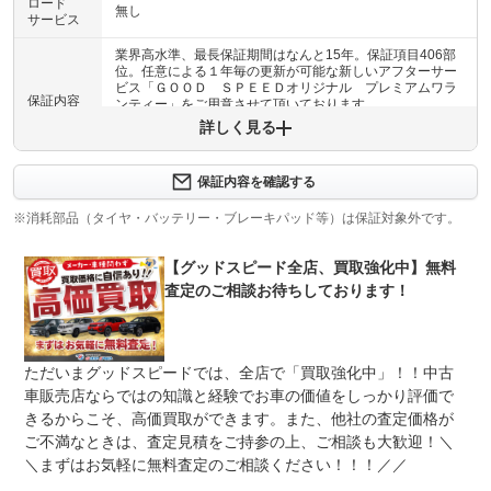
ロード
無し
サービス
業界高水準、最長保証期間はなんと15年。保証項目406部
位。任意による１年毎の更新が可能な新しいアフターサー
ビス「ＧＯＯＤ ＳＰＥＥＤオリジナル プレミアムワラ
保証内容
ンティー」をご用意させて頂いております。
詳しく見る
保証内容について問い合わせる
保証内容を確認する
保証項目
-
※消耗部品（タイヤ・バッテリー・ブレーキパッド等）は保証対象外です。
修理回数
-
【グッドスピード全店、買取強化中】無料
上限金額
-
査定のご相談お待ちしております！
免責金
無し
保証修理
-
ただいまグッドスピードでは、全店で「買取強化中」！！中古
受付先
車販売店ならではの知識と経験でお車の価値をしっかり評価で
整備付 法定12ヶ月または法定24ヶ月点検整備付
きるからこそ、高価買取ができます。また、他社の査定価格が
法定整備
※車検なし・車検整備付の場合は法定24ヶ月点検整備付
ご不満なときは、査定見積をご持参の上、ご相談も大歓迎！＼
※商用車は6ヶ月または12ヶ月点検整備付
＼まずはお気軽に無料査定のご相談ください！！！／／
安心の指定工場完備。陸運支局に代わって車検（検査）を