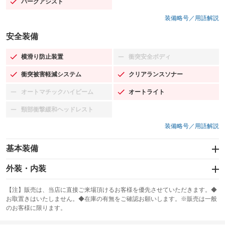
パークアシスト
：装備あり
装備略号／用語解説
安全装備
横滑り防止装置
衝突安全ボディ
：装備あり
：装備なし
衝突被害軽減システム
クリアランスソナー
：装備あり
：装備あり
オートマチックハイビーム
オートライト
：装備なし
：装備あり
頸部衝撃緩和ヘッドレスト
：装備なし
装備略号／用語解説
基本装備
エアバッグ：運転席/助手席/サイド
外装・内装
：装備あり
スライドドア
カーナビ：SDナビ
：装備なし
：装備あり
【注】販売は、当店に直接ご来場頂けるお客様を優先させていただきます。◆
お取置きはいたしません。◆在庫の有無をご確認お願いします。※販売は一般
サンルーフ
ABS
TV：フルセグ
：装備なし
：装備あり
：装備あり
のお客様に限ります。
エアコン
Wエアコン
オーディオ：CDまたはCDチェンジャー／ミュージックプレイヤー接続
：装備あり
：装備なし