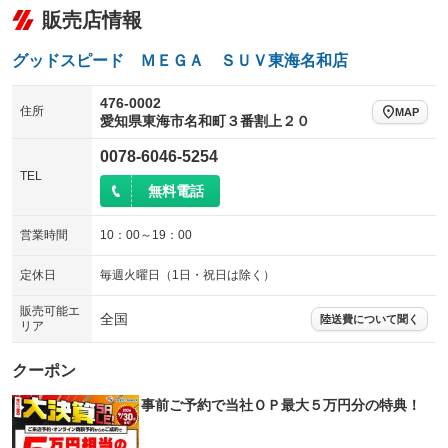
販売店情報
グッドスピード ＭＥＧＡ ＳＵＶ東海名和店
476-0002
住所
MAP
愛知県東海市名和町３番割上２０
0078-6046-5254
TEL
無料電話
営業時間
10：00～19：00
定休日
毎週火曜日（1日・祝日は除く）
販売可能エ
全国
陸送費について聞く
リア
クーポン
事前ご予約で当社ＯＰ最大５万円分の特典！