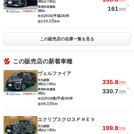
万円
(税込)(リ済込)
車両本体価格
161
万円
(税込)
2016(平成28)年
年式
10.3万km
走行
この販売店の在庫一覧を見る
この販売店の新着車種
ヴェルファイア
支払総額
335.8
万円
(税込)(リ済込)
車両本体価格
330.7
万円
(税込)
2018後(平成30)年
年式
6.3万km
走行
エクリプスクロスＰＨＥＶ
支払総額
199.8
万円
(税込)(リ済込)