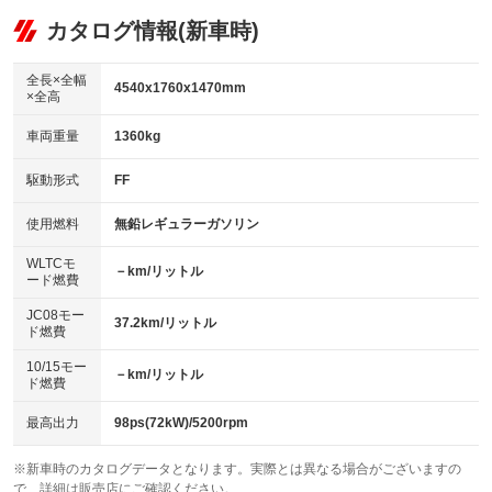
：装備あり
可
リフトアップ
パワーステアリング
カタログ情報(新車時)
：装備なし
：装備あり
ビジュアル：-／DVD再生
：装備あり
ダウンヒルアシストコントロール
：装備なし
アルミホイール：15インチ
全長×全幅
：装備あり
4540x1760x1470mm
×全高
パワーウィンドウ
盗難防止システム
：装備あり
：装備あり
革シート
ハーフレザーシート
：装備なし
：装備なし
車両重量
1360kg
アイドリングストップ
ドライブレコーダー
：装備あり
：装備なし
キーレス
LEDヘッドランプ
：装備あり
：装備あり
USB入力端子
Bluetooth接続
駆動形式
FF
：装備なし
：装備あり
HID(キセノンライト)
ポータブルナビ
：装備なし
：装備なし
100V電源
クリーンディーゼル
使用燃料
無鉛レギュラーガソリン
：装備なし
：装備なし
バックカメラ
ETC
：装備あり
：装備あり
センターデフロック
：装備なし
WLTCモ
エアロ
スマートキー
－km/リットル
：装備なし
：装備あり
ード燃費
レンタカーアップ
展示・試乗車
：装備なし
：装備なし
ローダウン
ランフラットタイヤ
：装備なし
：装備なし
JC08モー
37.2km/リットル
ド燃費
電動格納ミラー
：装備あり
パワーシート
3列シート
：装備なし
：装備なし
10/15モー
装備略号／用語解説
－km/リットル
ド燃費
ベンチシート
フルフラットシート
：装備なし
：装備なし
チップアップシート
オットマン
最高出力
98ps(72kW)/5200rpm
：装備なし
：装備なし
電動格納サードシート
シートヒーター
：装備なし
：装備なし
※新車時のカタログデータとなります。実際とは異なる場合がございますの
で、詳細は販売店にご確認ください。