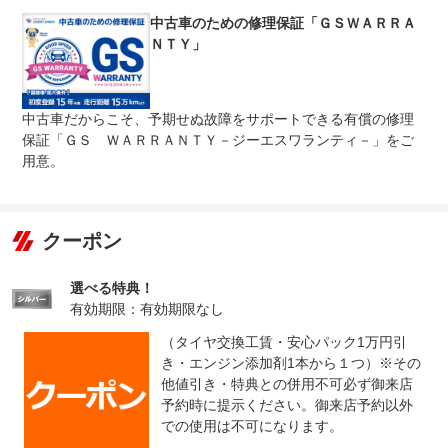
法定整備
行うことができる工場です。そのため陸運局と同じ検査ラ
について
インを自社の工場に持っています。国家資格整備士常駐、
中古車のための修理保証「ＧＳＷＡＲＲＡ
積載車もございます。
ＮＴＹ」
中古車だからこそ、予期せぬ故障をサポートできる有償の修理
保証「ＧＳ ＷＡＲＲＡＮＴＹ－ジーエスワランティ－」をご
用意。
クーポン
選べる特典！
有効期限：有効期限なし
（タイヤ交換工賃・安心パック1万円引
き・エンジン添加剤1本から１つ）※その
他値引き・特典との併用不可必ず御来店
予約時に提示ください。御来店予約以外
での使用は不可になります。