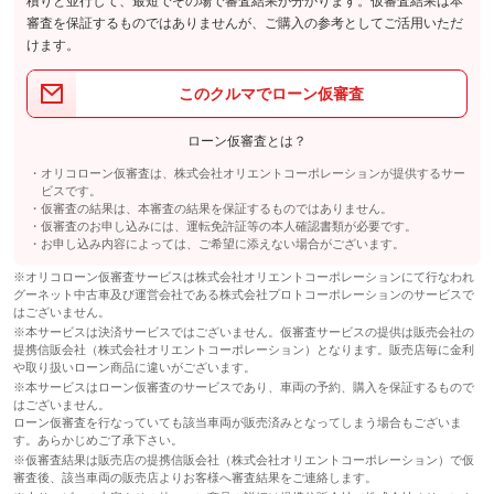
積りと並行して、最短でその場で審査結果が分かります。仮審査結果は本
審査を保証するものではありませんが、ご購入の参考としてご活用いただ
けます。
このクルマでローン仮審査
ローン仮審査とは？
オリコローン仮審査は、株式会社オリエントコーポレーションが提供するサー
ビスです。
仮審査の結果は、本審査の結果を保証するものではありません。
仮審査のお申し込みには、運転免許証等の本人確認書類が必要です。
お申し込み内容によっては、ご希望に添えない場合がございます。
※オリコローン仮審査サービスは株式会社オリエントコーポレーションにて行なわれ
グーネット中古車及び運営会社である株式会社プロトコーポレーションのサービスで
はございません。
※本サービスは決済サービスではございません。仮審査サービスの提供は販売会社の
提携信販会社（株式会社オリエントコーポレーション）となります。販売店毎に金利
や取り扱いローン商品に違いがございます。
※本サービスはローン仮審査のサービスであり、車両の予約、購入を保証するもので
はございません。
ローン仮審査を行なっていても該当車両が販売済みとなってしまう場合もございま
す。あらかじめご了承下さい。
※仮審査結果は販売店の提携信販会社（株式会社オリエントコーポレーション）で仮
審査後、該当車両の販売店よりお客様へ審査結果をご連絡します。