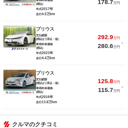
車両本体価格
178.7
万円
(税込)
2017年
年式
4.5万km
走行
プリウス
支払総額
292.9
万円
(税込)(リ済込・追)
車両本体価格
280.6
万円
(税込)
2023年
年式
4.4万km
走行
プリウス
支払総額
125.8
万円
(税込)(リ済込・追)
車両本体価格
115.7
万円
(税込)
2016年
年式
13.8万km
走行
クルマのクチコミ