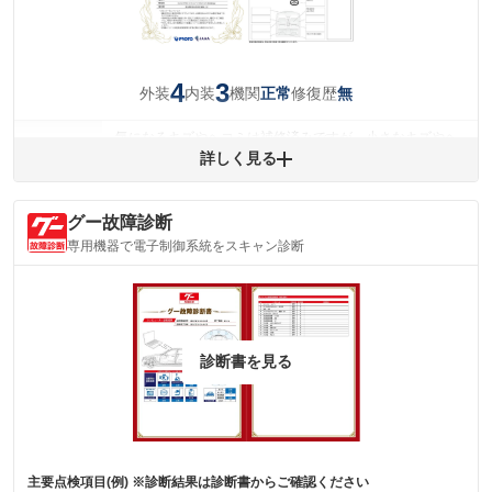
4
3
外装
内装
機関
修復歴
正常
無
気になるキズやヘコミは補修済みですが、小さなキズやヘ
外装
コミが残っています。
詳しく見る
(車両外装)
キズ・へこみについて問い合わせる
内装
グー故障診断
気になる汚れ等があります。
(内装状態)
専用機器で電子制御系統をスキャン診断
主要機関に不具合はありません。
機関
詳細は鑑定書をご確認ください。
修復歴
※グー鑑定は保証サービスではございません。購入時は必ず現車をご確認
診断書を見る
下さい。
※実際にお渡しするコンディションチェックシートにつきましては、形式
および表示項目が異なる場合がございます。
※グー鑑定の評価はあくまでも記載している鑑定日の鑑定結果となりま
す。車両情報等の詳細は各販売店へお問い合わせ下さい。
主要点検項目(例) ※診断結果は診断書からご確認ください