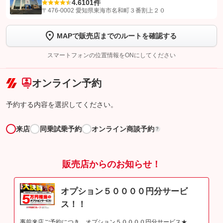
4.6
101件
【STEP1】
認証画面でグーネットを友だち追加してから「許可する」ボタンを押
〒476-0002 愛知県東海市名和町３番割上２０
します
MAPで販売店までのルートを確認する
【STEP2】
トーク画面で
ボタンをタップして問い合わせを
完了してください。
スマートフォンの位置情報をONにしてください
こちら
オンライン予約
予約する内容を選択してください。
来店
同乗試乗予約
オンライン商談予約
?
販売店からのお知らせ！
オプション５００００円分サービ
ス！！
事前来店ご予約につき、オプション５００００円分サービス★