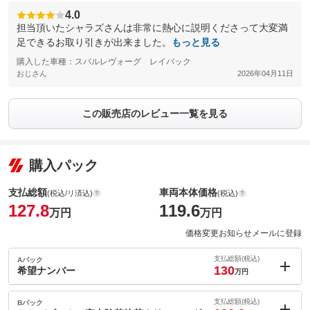
4.0
担当頂いたシャラズさんは非常に熱心に説明くださって大変満
足できるお取り引きが出来ました。
もっと見る
購入した車種：スバルレヴォーグ レイバック
おじさん
2026年04月11日
この販売店のレビュー一覧を見る
購入パック
支払総額
車両本体価格
(税込/リ済込)
(税込)
127.8
119.6
万円
万円
価格変更お知らせメールに登録
支払総額(税込)
Aパック
130
希望ナンバー
万円
内：オプシ
2.2
ョン価格
支払総額(税込)
Bパック
万円