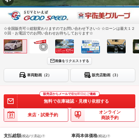
☆全国販売可☆総額変わりますのでお問い合わせ下さい☆ ☆ローンは最大１２
０回・お電話でのお問い合わせお待ちしております☆
画像をリクエストする
車両動画（2）
販売店動画（3）
販売店からメールで
最短即日
にご連絡
無料で在庫確認・見積り依頼する
オンライン
来店・試乗予約
商談予約
支払総額
車両本体価格
(税込/リ済込)
(税込)