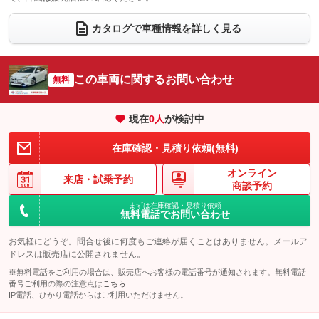
ウォークスルー
後席モニター
：装備なし
：装備なし
カタログで車種情報を詳しく見る
電動リアゲート
フロントカメラ
：装備なし
：装備なし
シートエアコン
全周囲カメラ
：装備なし
：装備なし
この車両に関するお問い合わせ
サイドカメラ
無料
ルーフレール
：装備なし
：装備なし
エアサスペンション
ヘッドライトウォッシャー
：装備なし
：装備なし
現在
0
人
が検討中
装備略号／用語解説
在庫確認・見積り依頼(無料)
オンライン
来店・
試乗予約
商談予約
まずは在庫確認・見積り依頼
無料電話でお問い合わせ
お気軽にどうぞ。問合せ後に何度もご連絡が届くことはありません。メールア
ドレスは販売店に公開されません。
※無料電話をご利用の場合は、販売店へお客様の電話番号が通知されます。無料電話
番号ご利用の際の注意点は
こちら
IP電話、ひかり電話からはご利用いただけません。