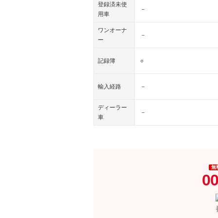
登録済未使
－
用車
ワンオーナ
－
ー
記録簿
○
輸入経路
－
ディーラー
－
車
無
00