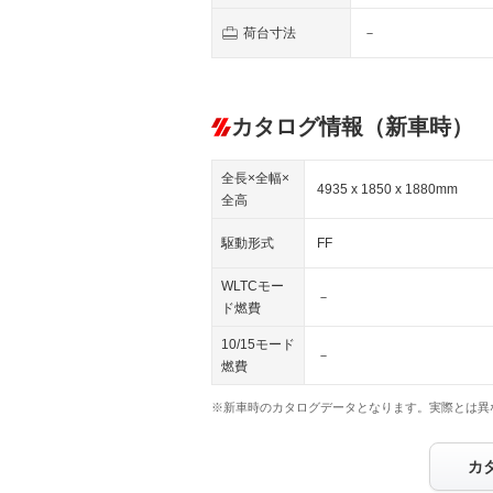
荷台寸法
－
カタログ情報（新車時）
全長×全幅×
4935 x 1850 x 1880mm
全高
駆動形式
FF
WLTCモー
－
ド燃費
10/15モード
－
燃費
※新車時のカタログデータとなります。実際とは異
カ