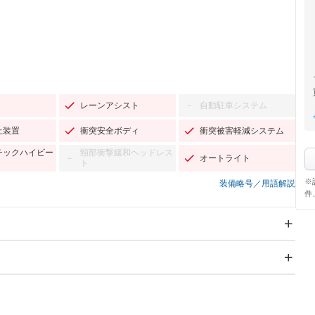
レーンアシスト
自動駐車システム
－
止装置
衝突安全ボディ
衝突被害軽減システム
チックハイビー
頸部衝撃緩和ヘッドレス
オートライト
－
ト
※
装備略号／用語解説
件
スライドドア：両面電動
サンルーフ
Wエアコン
リフトアップ
－
－
TV：フルセグ
パワーステアリング
パワーウィンドウ