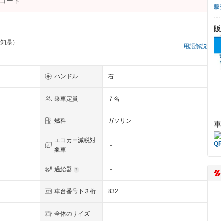
販
販
愛知県）
用語解説
ハンドル
右
乗車定員
７名
燃料
ガソリン
車
エコカー減税対
－
象車
過給器
－
車台番号下３桁
832
全体のサイズ
－