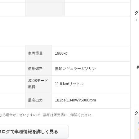
ク
（
車両重量
1980kg
使用燃料
無鉛レギュラーガソリン
JC08モード
11.6 km/リットル
燃費
最高出力
182ps(134kW)/6000rpm
ク
なる場合がございますので、詳細は販売店にご確認ください。
タログで車種情報を詳しく見る