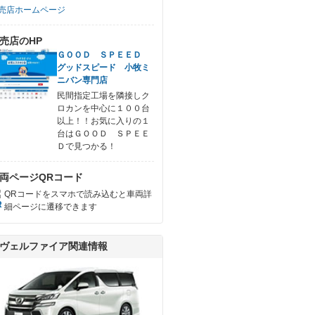
売店ホームページ
売店のHP
ＧＯＯＤ ＳＰＥＥＤ
グッドスピード 小牧ミ
ニバン専門店
民間指定工場を隣接しク
ロカンを中心に１００台
以上！！お気に入りの１
台はＧＯＯＤ ＳＰＥＥ
Ｄで見つかる！
両ページQRコード
QRコードをスマホで読み込むと車両詳
細ページに遷移できます
ヴェルファイア関連情報