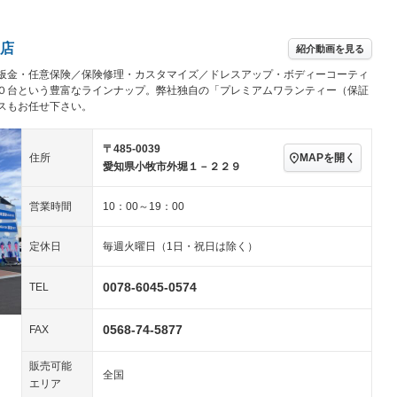
アルミホイール：18イ
続可
－ビジュアル
－
ンチ
ングストップ
ドライブレコーダー
USB入力端子
－
ハーフレザーシート
キーレス
－
店
紹介動画を見る
クリーンディーゼル
センターデフロック
－
－
板金・任意保険／保険修理・カスタマイズ／ドレスアップ・ボディーコーティ
セノンライト)
ポータブルナビ
バックカメラ
－
乗車
電動格納ミラー
０台という豊富なラインナップ。弊社独自の「プレミアムワランティー（保証
スもお任せ下さい。
スマートキー
ローダウン
－
装備略号／用語解説
ート
3列シート
ベンチシート
－
〒485-0039
MAPを開く
住所
愛知県小牧市外堀１－２２９
ップシート
オットマン
電動格納サードシート
－
営業時間
10：00～19：00
スルー
後席モニター
電動リアゲート
－
－
アコン
全周囲カメラ
サイドカメラ
－
－
定休日
毎週火曜日（1日・祝日は除く）
ペンション
0078-6045-0574
TEL
装備略号／用語解説
0568-74-5877
FAX
販売可能
全国
エリア