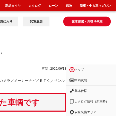
新品タイヤ
カタログ
ローン
保険
新車・中古車マガジン
気に入り
閲覧履歴
在庫確認・見積り依頼
／Ｅ
更新 : 2026/06/13
トップ
車両状態
カメラ／メーカーナビ／ＥＴＣ／サンル
基本仕様
いた車輌です
カタログ情報（新車時）
安全装備エリア