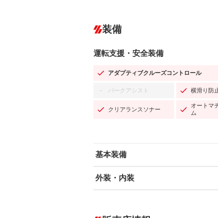
装備
運転支援・安全装備
アダプティブクルーズコントロール
パークアシスト
横滑り防
－
オートマ
クリアランスソナー
ム
基本装備
外装・内装
エアバッグ：運転席/助手席/サイド
ABS
エアコン
カーナビ：HDDナビ
ダウンヒルアシストコントロール
－