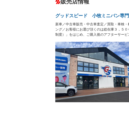
販売店情報
オーディオ：ミュージックプレイヤー接
盗難防止システム
アイドリ
－
ヘッドライトウォッシャ
革シート
－
－
グッドスピード 小牧ミニバン専門
ー
Bluetooth接続
100V電源
新車／中古車販売・中古車査定／買取・車検・
LEDヘッドランプ
HID(キ
－
レンタカーアップ
展示・試
ング／お客様にお選び頂くのは総在庫３，５０
－
－
制度）」をはじめ、ご購入後のアフターサービ
ETC
エアロ
ランフラットタイヤ
パワーシ
－
－
フルフラットシート
チップア
－
シートヒーター
ウォーク
－
フロントカメラ
シートエ
－
－
ルーフレール
エアサス
－
－