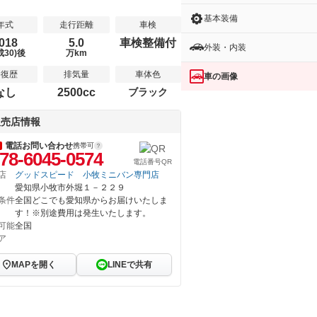
基本装備
年式
走行距離
車検
018
5.0
車検整備付
外装・内装
成30)後
万km
修復歴
排気量
車体色
車の画像
なし
2500cc
ブラック
販売店情報
電話お問い合わせ
携帯可
78-6045-0574
電話番号QR
店
グッドスピード 小牧ミニバン専門店
愛知県小牧市外堀１－２２９
条件
全国どこでも愛知県からお届けいたしま
す！※別途費用は発生いたします。
可能
全国
ア
MAPを開く
LINEで共有