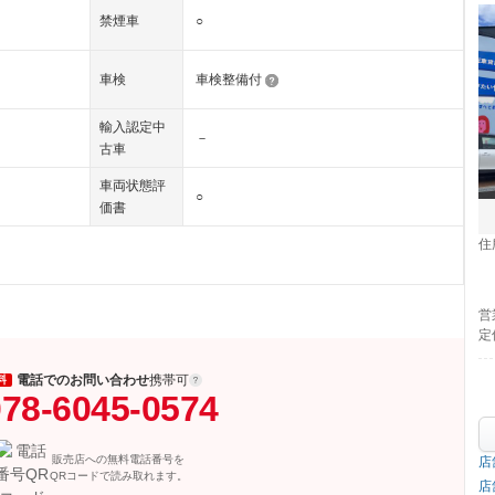
禁煙車
○
車検
車検整備付
輸入認定中
－
古車
車両状態評
○
価書
住
営
定
電話でのお問い合わせ
携帯可
料
78-6045-0574
販売店への無料電話番号を
店
QRコードで読み取れます。
店