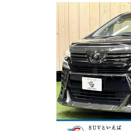
マガジン
車カタログ
自動車ローン
保険
レビュー
価格相場
教習所
用語集