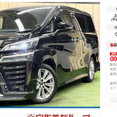
2
(平
無料
00
販売
住所
販売
販売
エリ