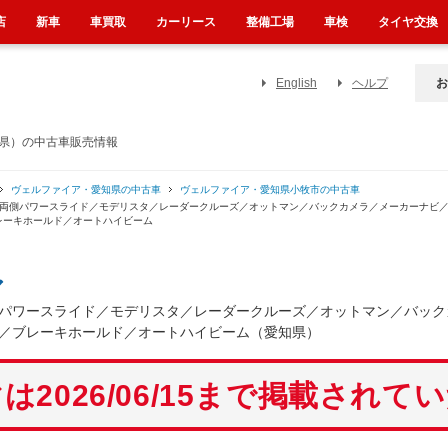
店
新車
車買取
カーリース
整備工場
車検
タイヤ交換
English
ヘルプ
お
知県）の中古車販売情報
ヴェルファイア・愛知県の中古車
ヴェルファイア・愛知県小牧市の中古車
／両側パワースライド／モデリスタ／レーダークルーズ／オットマン／バックカメラ／メーカーナビ
レーキホールド／オートハイビーム
ア
パワースライド／モデリスタ／レーダークルーズ／オットマン／バック
／ブレーキホールド／オートハイビーム（愛知県）
は2026/06/15まで掲載されて