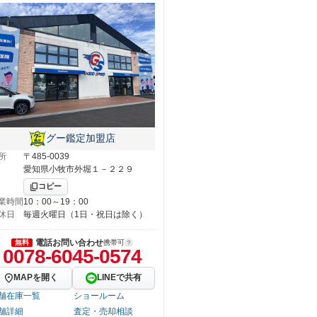
グー鑑定加盟店
所
〒485-0039
愛知県小牧市外堀１－２２９
コピー
業時間
10：00～19：00
休日
毎週火曜日（1日・祝日は除く）
電話お問い合わせ
無料
携帯可
0078-6045-0574
MAPを開く
LINEで共有
舗在庫一覧
ショールーム
舗詳細
査定・売却相談