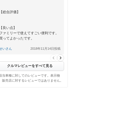
【総合評価】
【良い点】
ファミリーで使えてすごい便利です。
買ってよかったです。
【悪い点】
せいさん
2018年11月14日投稿
クルマレビューをすべて見る
該当車種に対してのレビューです。表示物
、販売店に対するレビューではありません。