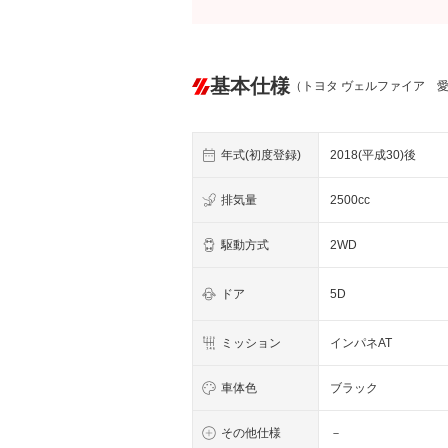
基本仕様
（トヨタ ヴェルファイア 
年式(初度登録)
2018(平成30)後
排気量
2500cc
駆動方式
2WD
ドア
5D
ミッション
インパネAT
車体色
ブラック
その他仕様
－