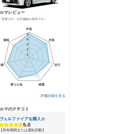
ルマレビュー
「普通=3.0」が評価軸の基準です）
外装
外装
5
5
4
4
価格
価格
内装
内装
3
3
2
2
1
1
装備
装備
走行
走行
乗り心地
乗り心地
燃費
燃費
評価詳細を見る
ルマのクチコミ
ヴェルファイアを購入☆
5.0
【所有期間または運転回数】