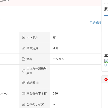
販
県）
用語解説
ハンドル
右
乗車定員
４名
車
燃料
ガソリン
エコカー減税対
－
象車
過給器
－
・パール
車台番号下３桁
096
全体のサイズ
－