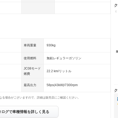
ク
（
車両重量
930kg
使用燃料
無鉛レギュラーガソリン
JC08モード
22.2 km/リットル
燃費
最高出力
58ps(43kW)/7300rpm
ク
なる場合がございますので、詳細は販売店にご確認ください。
タログで車種情報を詳しく見る