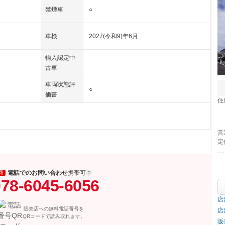
禁煙車
○
車検
2027(令和9)年6月
輸入認定中
－
古車
車両状態評
○
価書
住
営
定
電話でのお問い合わせ
携帯可
料
78-6045-6056
店
販売店への無料電話番号を
店
QRコードで読み取れます。
販