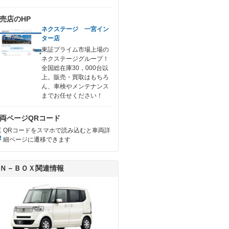
売店のHP
ネクステージ 一宮イン
ター店
東証プライム市場上場の
ネクステージグループ！
全国総在庫30，000台以
上。販売・買取はもちろ
ん、車検やメンテナンス
までお任せください！
両ページQRコード
QRコードをスマホで読み込むと車両詳
細ページに遷移できます
Ｎ－ＢＯＸ関連情報