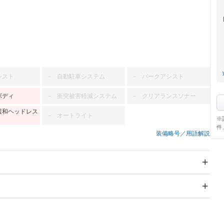
シスト
自動駐車システム
パークアシスト
－
－
ボディ
衝突被害軽減システム
クリアランスソナー
－
－
緩和ヘッドレス
オートライト
－
※
件
装備略号／用語解説
スライドドア：両面電動
サンルーフ
－
Wエアコン
リフトアップ
－
－
TV：ワンセグ
パワーステアリング
パワーウィンドウ