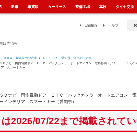
店
新車
車買取
カーリース
整備工場
車検
タイヤ交換
English
ヘルプ
お
古車販売情報
Ｎ－ＢＯＸ・愛知県の中古車
Ｎ－ＢＯＸ・愛知県一宮市の中古車
正ＳＤナビ 両側電動ドア ＥＴＣ バックカメラ オートエアコン 電動格納ドアミラー ＣＤ／
リア スマートキー
正ＳＤナビ 両側電動ドア ＥＴＣ バックカメラ オートエアコン 
ーインテリア スマートキー（愛知県）
は2026/07/22まで掲載されて