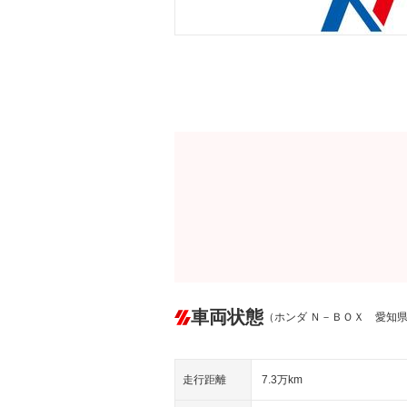
車両状態
（ホンダ Ｎ－ＢＯＸ 愛知
走行距離
7.3万km