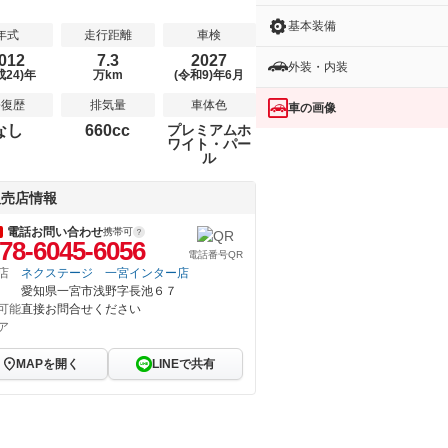
基本装備
年式
走行距離
車検
012
7.3
2027
外装・内装
成24)年
万km
(令和9)年6月
修復歴
排気量
車体色
車の画像
なし
660cc
プレミアムホ
ワイト・パー
ル
販売店情報
電話お問い合わせ
携帯可
78-6045-6056
電話番号QR
店
ネクステージ 一宮インター店
愛知県一宮市浅野字長池６７
可能
直接お問合せください
ア
MAPを開く
LINEで共有