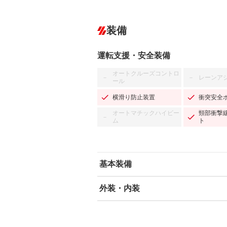
装備
運転支援・安全装備
オートクルーズコントロ
レーンア
－
－
ール
横滑り防止装置
衝突安全
オートマチックハイビー
頸部衝撃
－
ム
ト
基本装備
外装・内装
エアバッグ：運転席/助手席
ABS
エアコン
カーナビ：メモリーナビ他
ダウンヒルアシストコントロール