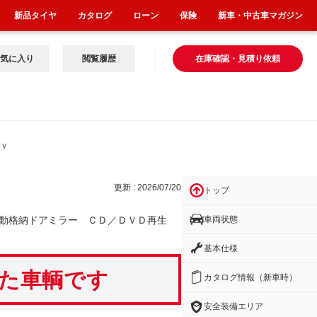
新品タイヤ
カタログ
ローン
保険
新車・中古車マガジン
気に入り
閲覧履歴
在庫確認・見積り依頼
ＤＶ
更新 : 2026/07/20
トップ
車両状態
電動格納ドアミラー ＣＤ／ＤＶＤ再生
基本仕様
いた車輌です
カタログ情報（新車時）
安全装備エリア