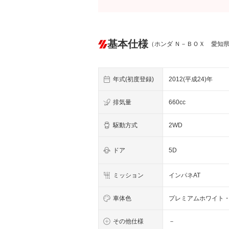
基本仕様
（ホンダ Ｎ－ＢＯＸ 愛知
年式(初度登録)
2012(平成24)年
排気量
660cc
駆動方式
2WD
ドア
5D
ミッション
インパネAT
車体色
プレミアムホワイト
その他仕様
－