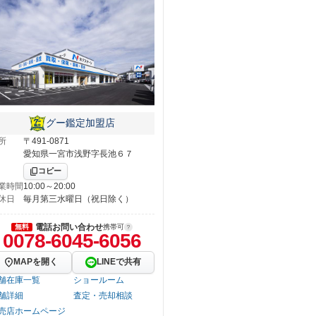
グー鑑定加盟店
所
〒491-0871
愛知県一宮市浅野字長池６７
コピー
業時間
10:00～20:00
休日
毎月第三水曜日（祝日除く）
電話お問い合わせ
無料
携帯可
0078-6045-6056
MAPを開く
LINEで共有
舗在庫一覧
ショールーム
舗詳細
査定・売却相談
売店ホームページ