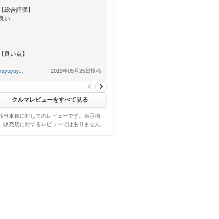
【総合評価】
良い
【良い点】
全体
yuyuyuy...
2019年05月25日投稿
【悪い点】
なし
クルマレビューをすべて見る
該当車種に対してのレビューです。表示物
、販売店に対するレビューではありません。