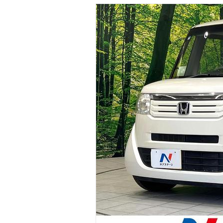
マガジン
車カタログ
自動車ローン
保険
レビュー
価格相場
教習所
用語集