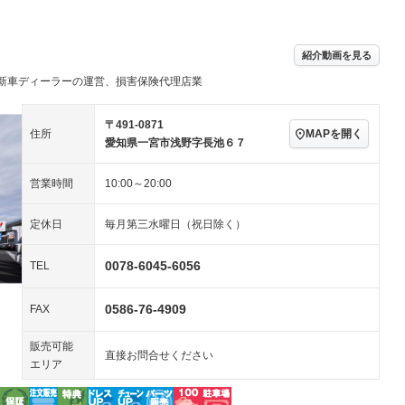
ビジュアル：-／DVD再
アルミホイール
－
生
ングストップ
ドライブレコーダー
USB入力端子
－
ハーフレザーシート
キーレス
－
紹介動画を見る
クリーンディーゼル
センターデフロック
－
－
新車ディーラーの運営、損害保険代理店業
セノンライト)
ポータブルナビ
バックカメラ
－
乗車
電動格納ミラー
スマートキー
ローダウン
－
〒491-0871
MAPを開く
住所
装備略号／用語解説
愛知県一宮市浅野字長池６７
ート
3列シート
ベンチシート
－
営業時間
10:00～20:00
ップシート
オットマン
電動格納サードシート
－
－
スルー
後席モニター
電動リアゲート
－
－
定休日
毎月第三水曜日（祝日除く）
アコン
全周囲カメラ
サイドカメラ
－
－
0078-6045-6056
TEL
ペンション
0586-76-4909
FAX
装備略号／用語解説
販売可能
直接お問合せください
エリア