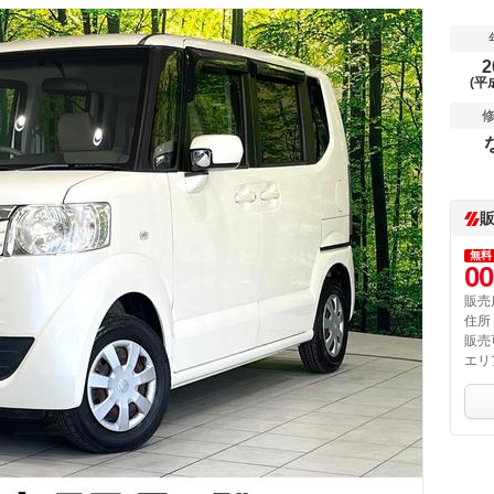
2
(平
無料
00
販売
住所
販売
エリ