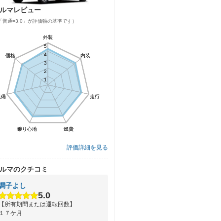
ルマレビュー
「普通=3.0」が評価軸の基準です）
外装
外装
5
5
4
4
価格
価格
内装
内装
3
3
2
2
1
1
装備
装備
走行
走行
乗り心地
乗り心地
燃費
燃費
評価詳細を見る
ルマのクチコミ
調子よし
5.0
【所有期間または運転回数】
１７ケ月