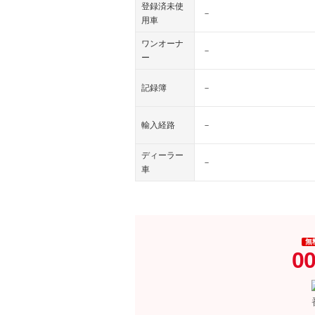
登録済未使
－
用車
ワンオーナ
－
ー
記録簿
－
輸入経路
－
ディーラー
－
車
無
00