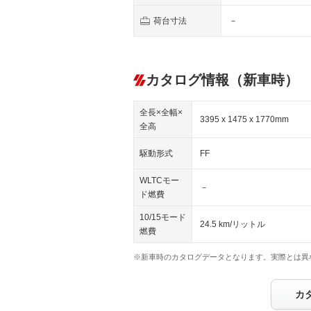
荷台寸法
－
カタログ情報（新車時）
全長×全幅×
3395 x 1475 x 1770mm
全高
駆動形式
FF
WLTCモー
－
ド燃費
10/15モード
24.5 km/リットル
燃費
※新車時のカタログデータとなります。実際とは異
カ