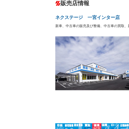
－
販売店情報
オーディオ：CDまたはCDチェンジャー
盗難防止システム
アイドリ
ヘッドライトウォッシャ
革シート
－
－
ネクステージ 一宮インター店
ー
Bluetooth接続
100V電源
－
－
新車、中古車の販売及び整備、中古車の買取、
LEDヘッドランプ
HID(キ
－
－
レンタカーアップ
展示・試
－
－
ETC
エアロ
－
ランフラットタイヤ
パワーシ
－
－
フルフラットシート
チップア
－
シートヒーター
ウォーク
－
－
フロントカメラ
シートエ
－
－
ルーフレール
エアサス
－
－