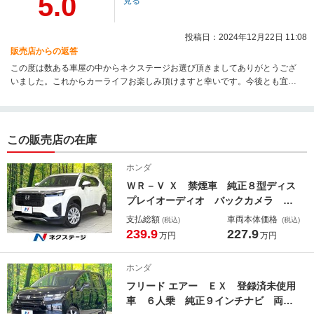
5.0
見る
投稿日：2024年12月22日 11:08
販売店からの返答
この度は数ある車屋の中からネクステージお選び頂きましてありがとうござ
いました。これからカーライフお楽しみ頂けますと幸いです。今後とも宜し
くお願い致します。
この販売店の在庫
ホンダ
ＷＲ－Ｖ Ｘ 禁煙車 純正８型ディス
プレイオーディオ バックカメラ 衝
突被害軽減システム レーダークルー
支払総額
車両本体価格
(税込)
(税込)
ズ 車線逸脱警報 コーナーセンサ
239.9
227.9
万円
万円
ー ＥＴＣ Ｂｌｕｅｔｏｏｔｈ接
続 オートエアコン オートライト
ホンダ
ＬＥＤヘッド
フリード エアー ＥＸ 登録済未使用
車 ６人乗 純正９インチナビ 両側