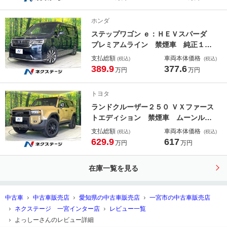
ッドライト デュアルオートエアコ
ン Ｂｌｕｅｔｏｏｔｈ接続
ホンダ
ステップワゴン ｅ：ＨＥＶスパーダ
プレミアムライン 禁煙車 純正１
１．４型ナビ 全周囲カメラ 両側電
支払総額
車両本体価格
(税込)
(税込)
動ドア ドラレコ ＥＴＣ ホンダセ
389.9
377.6
万円
万円
ンシング ブラインドスポットモニタ
ー オットマン付きセカンドシート
トヨタ
電動リアゲート 前中列シートヒータ
ランドクルーザー２５０ ＶＸファース
ー
トエディション 禁煙車 ムーンルー
フ 純正１２．３型ディスプレイオー
支払総額
車両本体価格
(税込)
(税込)
ディオ 全周囲カメラ 電動リアゲー
629.9
617
万円
万円
ト デジタルインナーミラー ブライ
ンドスポットモニター セーフティセ
在庫一覧を見る
ンス レーダークルーズ シートベン
チレーション
中古車
中古車販売店
愛知県の中古車販売店
一宮市の中古車販売店
ネクステージ 一宮インター店
レビュー一覧
よっしーさんのレビュー詳細