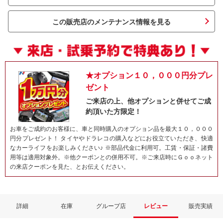
この販売店のメンテナンス情報を見る
★オプション１０，０００円分プレ
ゼント
ご来店の上、他オプションと併せてご成
約頂いた方限定！
ネット予約でキャンペーンに応募しよ
お車をご成約のお客様に、車と同時購入のオプション品を最大１０，０００
円分プレゼント！ タイヤやドラレコの購入などにお役立ていただき、快適
なカーライフをお楽しみください♪ ※部品代金に利用可。工賃・保証・諸費
用等は適用対象外。※他クーポンとの併用不可。※ご来店時にＧｏｏネット
の来店クーポンを見た、とお伝えください。
詳細
在庫
グループ店
レビュー
販売実績