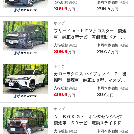
電動スライドドア バックカメラ 衝
支払総額
車両本体価格
(税込)
(税込)
突被害軽減システム ハーフレザーシ
309.9
296.5
万円
万円
ート スマートキー ＬＥＤヘッド
純正１５インチＡＷ オートハイビー
ホンダ
ム オートエアコン
フリード ｅ：ＨＥＶクロスター 禁煙
車 純正８型ナビ 両側電動ドア バ
ックカメラ ＥＴＣ ドラレコ リア
支払総額
車両本体価格
(税込)
(税込)
クーラー ホンダセンシング アダプ
309.9
297.7
万円
万円
ティブクルーズコントロール ブライ
ンドスポットモニター ハーフレザー
トヨタ
シート シートヒーター
カローラクロス ハイブリッド Ｚ 後
期型 禁煙車 純正１０型ディスプレ
イオーディオ 全周囲カメラ パワー
支払総額
車両本体価格
(税込)
(税込)
バックドア 前席シートヒーター＆シ
409.9
397
万円
万円
ートクーラー パワーシート ハーフ
レザーシート 衝突被害軽減システ
ホンダ
ム レーダークルーズ
Ｎ－ＢＯＸ Ｇ・Ｌホンダセンシング
禁煙車 ＳＤナビ 電動スライドド
ア バックカメラ 衝突被害軽減シス
支払総額
車両本体価格
(税込)
(税込)