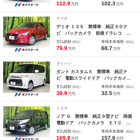
テム スマートキー ＬＥＤヘッドラ
112.9
102.3
万円
万円
イト ＥＴＣ オートハイビーム 車
線逸脱警報 オートライト オートエ
マツダ
アコン 電動格納ミラー
デミオ １３Ｓ 禁煙車 純正ＳＤナ
ビ バックカメラ 前後ドラレコ Ｅ
ＴＣ ブラインドスポットモニター
支払総額
車両本体価格
(税込)
(税込)
スマートシティブレーキサポート シ
79.9
68.7
万円
万円
ートヒーター スマートキー ＬＥＤ
ヘッドライト オートライト オート
ダイハツ
エアコン
タント カスタムＸ 禁煙車 純正ナ
ビ 電動スライドドア バックカメ
ラ ＥＴＣ ドラレコ Ｂｌｕｅｔｏ
支払総額
車両本体価格
(税込)
(税込)
ｏｔｈ接続 ＨＩＤヘッドライト 純
39.9
32.5
万円
万円
正１４インチアルミホイール オート
エアコン ブラックインテリア
トヨタ
ノア Ｇ 禁煙車 純正９型ナビ 両側
電動ドア バックカメラ ＥＴＣ ド
ラレコ セーフティセンスＣ クルー
支払総額
車両本体価格
(税込)
(税込)
ズコントロール ７人乗り ＬＥＤヘ
169.9
157.6
万円
万円