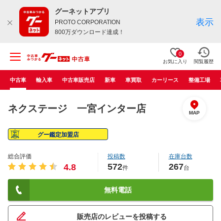
グーネットアプリ
表示
PROTO CORPORATION
800万ダウンロード達成！
0
お気に入り
閲覧履歴
中古車
輸入車
中古車販売店
新車
車買取
カーリース
整備工場
ネクステージ 一宮インター店
MAP
グー鑑定加盟店
総合評価
投稿数
在庫台数
572
267
4.8
件
台
無料電話
販売店のレビューを投稿する