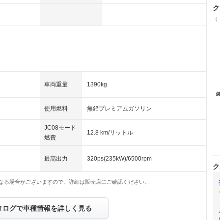
ク
（
車両重量
1390kg
使用燃料
無鉛プレミアムガソリン
JC08モード
12.8 km/リットル
燃費
最高出力
320ps(235kW)/6500rpm
ク
なる場合がございますので、詳細は販売店にご確認ください。
タログで車種情報を詳しく見る