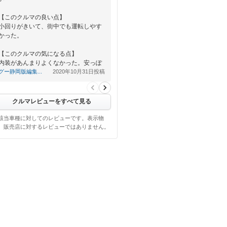
【このクルマの良い点】
小回りがきいて、街中でも運転しやす
かった。
【このクルマの気になる点】
内装があんまりよくなかった。安っぽ
くみえてしまった。
グー静岡版編集...
2020年10月31日投稿
【…
クルマレビューをすべて見る
該当車種に対してのレビューです。表示物
、販売店に対するレビューではありません。