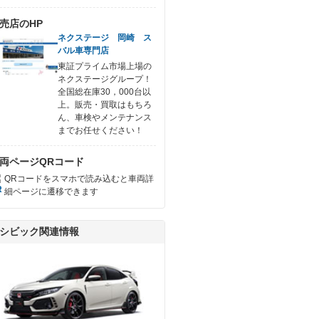
売店のHP
ネクステージ 岡崎 ス
バル車専門店
東証プライム市場上場の
ネクステージグループ！
全国総在庫30，000台以
上。販売・買取はもちろ
ん、車検やメンテナンス
までお任せください！
両ページQRコード
QRコードをスマホで読み込むと車両詳
細ページに遷移できます
シビック関連情報