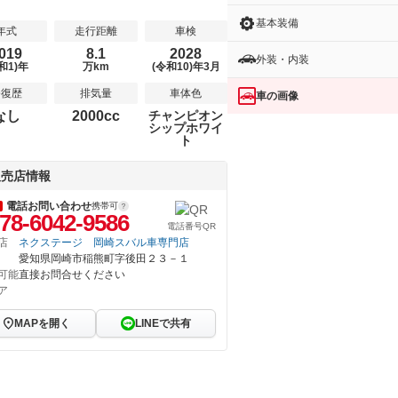
基本装備
年式
走行距離
車検
019
8.1
2028
外装・内装
和1)年
万km
(令和10)年3月
修復歴
排気量
車体色
車の画像
なし
2000cc
チャンピオン
シップホワイ
ト
販売店情報
電話お問い合わせ
携帯可
78-6042-9586
電話番号QR
店
ネクステージ 岡崎スバル車専門店
愛知県岡崎市稲熊町字後田２３－１
可能
直接お問合せください
ア
MAPを開く
LINEで共有