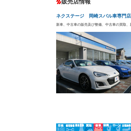
販売店情報
オーディオ：CDまたはCDチェンジャー
盗難防止システム
アイドリ
－
ヘッドライトウォッシャ
革シート
－
－
ネクステージ 岡崎スバル車専門店
ー
Bluetooth接続
100V電源
－
新車、中古車の販売及び整備、中古車の買取、
LEDヘッドランプ
HID(キ
－
レンタカーアップ
展示・試
－
－
ETC
エアロ
－
ランフラットタイヤ
パワーシ
－
－
フルフラットシート
チップア
－
－
シートヒーター
ウォーク
－
－
フロントカメラ
シートエ
－
－
ルーフレール
エアサス
－
－