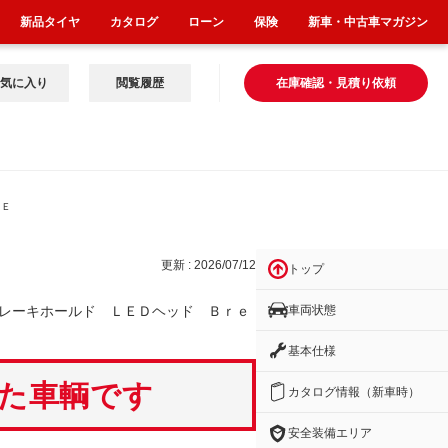
新品タイヤ
カタログ
ローン
保険
新車・中古車マガジン
気に入り
閲覧履歴
在庫確認・見積り依頼
ＬＥ
更新 : 2026/07/12
トップ
車両状態
レーキホールド ＬＥＤヘッド Ｂｒｅ
基本仕様
いた車輌です
カタログ情報（新車時）
安全装備エリア