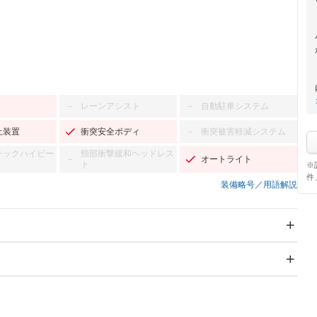
レーンアシスト
自動駐車システム
－
－
止装置
衝突安全ボディ
衝突被害軽減システム
－
チックハイビー
頸部衝撃緩和ヘッドレス
オートライト
－
ト
※
件
装備略号／用語解説
スライドドア
サンルーフ
－
－
Wエアコン
リフトアップ
－
－
TV：フルセグ
パワーステアリング
パワーウィンドウ