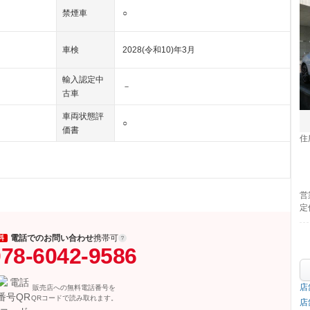
禁煙車
○
車検
2028(令和10)年3月
輸入認定中
－
古車
車両状態評
○
価書
住
営
定
電話でのお問い合わせ
携帯可
料
78-6042-9586
店
販売店への無料電話番号を
QRコードで読み取れます。
店