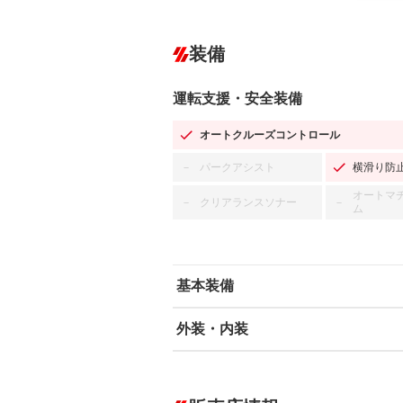
装備
運転支援・安全装備
オートクルーズコントロール
パークアシスト
横滑り防
－
オートマ
クリアランスソナー
－
－
ム
基本装備
外装・内装
エアバッグ：運転席/助手席/サイド
ABS
エアコン
カーナビ：SDナビ
ダウンヒルアシストコントロール
－