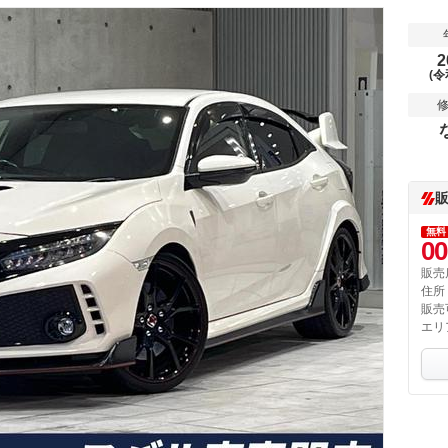
2
(令
無料
00
販売
住所
販売
エリ