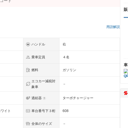
販
）
用語解説
ハンドル
右
乗車定員
４名
車
燃料
ガソリン
エコカー減税対
－
象車
過給器
ターボチャージャー
ホワイト
車台番号下３桁
608
全体のサイズ
－