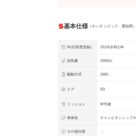
基本仕様
（ホンダ シビック 愛知県
年式(初度登録)
2019(令和1)年
排気量
2000cc
駆動方式
2WD
ドア
5D
ミッション
MT6速
車体色
チャンピオンシップ
その他仕様
－