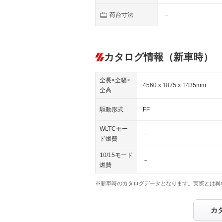
荷台寸法
－
カタログ情報（新車時）
全長×全幅×
4560 x 1875 x 1435mm
全高
駆動形式
FF
WLTCモー
－
ド燃費
10/15モード
－
燃費
※新車時のカタログデータとなります。実際とは異
カ