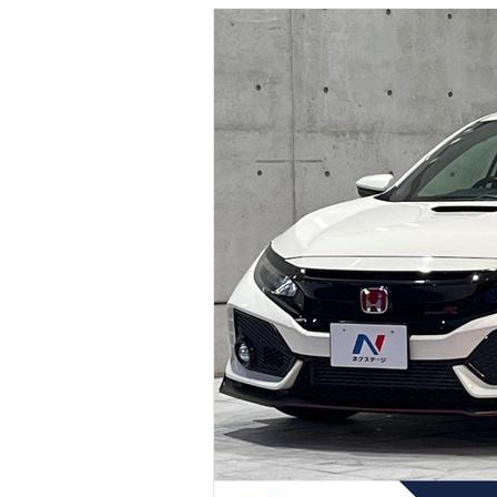
マガジン
車カタログ
自動車ローン
保険
レビュー
価格相場
教習所
用語集