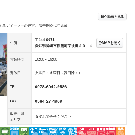
ビジュアル：-／DVD再
アルミホイール：20イ
生
ンチ
ングストップ
ドライブレコーダー
USB入力端子
－
－
ハーフレザーシート
キーレス
－
紹介動画を見る
クリーンディーゼル
センターデフロック
－
－
新車ディーラーの運営、損害保険代理店業
セノンライト)
ポータブルナビ
バックカメラ
－
乗車
電動格納ミラー
－
スマートキー
ローダウン
－
〒444-0071
MAPを開く
住所
装備略号／用語解説
愛知県岡崎市稲熊町字後田２３－１
ート
3列シート
ベンチシート
－
－
営業時間
10:00～19:00
ップシート
オットマン
電動格納サードシート
－
－
スルー
後席モニター
電動リアゲート
－
－
定休日
火曜日・水曜日（祝日除く）
アコン
全周囲カメラ
サイドカメラ
－
－
0078-6042-9586
TEL
ペンション
0564-27-4908
FAX
装備略号／用語解説
販売可能
直接お問合せください
エリア