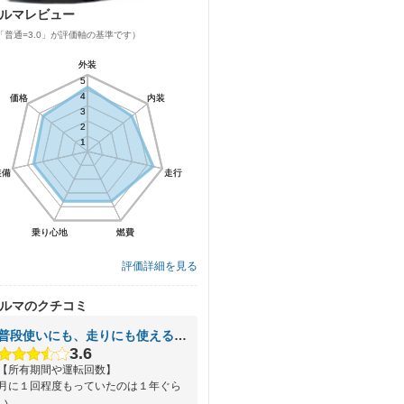
ルマレビュー
「普通=3.0」が評価軸の基準です）
外装
外装
5
5
4
4
価格
価格
内装
内装
3
3
2
2
1
1
装備
装備
走行
走行
乗り心地
乗り心地
燃費
燃費
評価詳細を見る
ルマのクチコミ
普段使いにも、走りにも使える車。
3.6
【所有期間や運転回数】
月に１回程度もっていたのは１年ぐら
い