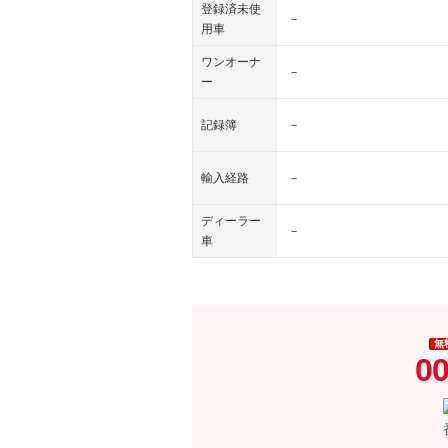
登録済未使
－
用車
ワンオーナ
－
ー
記録簿
－
輸入経路
－
ディーラー
－
車
無
00