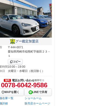
グー鑑定加盟店
所
〒444-0071
愛知県岡崎市稲熊町字後田２３－
１
コピー
業時間
10:00～19:00
休日
火曜日・水曜日（祝日除く）
電話お問い合わせ
無料
携帯可
0078-6042-9586
MAPを開く
LINEで共有
舗在庫一覧
ショールーム
舗詳細
販売店ホームページ