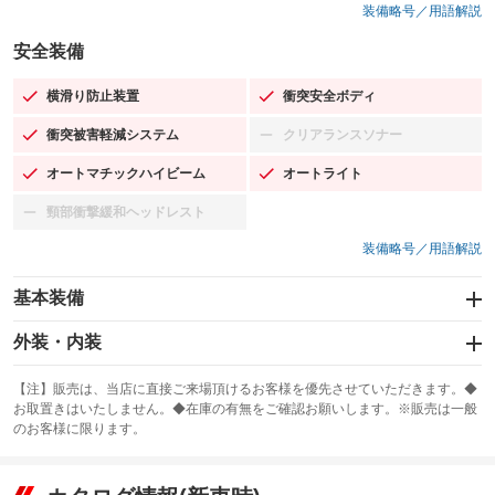
装備略号／用語解説
安全装備
横滑り防止装置
衝突安全ボディ
：装備あり
：装備あり
衝突被害軽減システム
クリアランスソナー
：装備あり
：装備なし
オートマチックハイビーム
オートライト
：装備あり
：装備あり
頸部衝撃緩和ヘッドレスト
：装備なし
装備略号／用語解説
基本装備
エアバッグ：運転席/助手席/サイド
外装・内装
：装備あり
スライドドア
カーナビ：SDナビ
：装備なし
：装備あり
【注】販売は、当店に直接ご来場頂けるお客様を優先させていただきます。◆
お取置きはいたしません。◆在庫の有無をご確認お願いします。※販売は一般
サンルーフ
ABS
TV：ワンセグ
：装備なし
：装備あり
：装備あり
のお客様に限ります。
エアコン
Wエアコン
オーディオ：CDまたはCDチェンジャー／ミュージックサーバー
：装備あり
：装備なし
：装備あり
リフトアップ
パワーステアリング