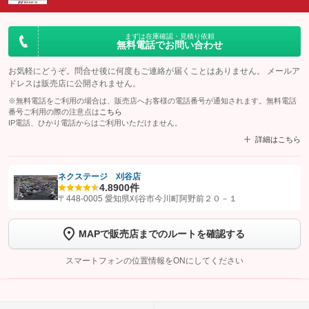
まずは在庫確認・見積り依頼
無料電話でお問い合わせ
お気軽にどうぞ。問合せ後に何度もご連絡が届くことはありません。 メールア
ドレスは販売店に公開されません。
※無料電話をご利用の場合は、販売店へお客様の電話番号が通知されます。無料電話
番号ご利用の際の注意点は
こちら
IP電話、ひかり電話からはご利用いただけません。
詳細はこちら
ネクステージ 刈谷店
4.8
900件
【STEP1】
認証画面でグーネットを友だち追加してから「許可する」ボタンを押
〒448-0005 愛知県刈谷市今川町阿野前２０－１
します
MAPで販売店までのルートを確認する
【STEP2】
トーク画面で
ボタンをタップして問い合わせを
完了してください。
スマートフォンの位置情報をONにしてください
こちら