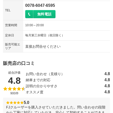
0078-6047-6595
TEL
無料電話
営業時間
10:00～20:00
定休日
毎月第三水曜日（祝日除く）
販売可能エ
直接お問合せください
リア
販売店の口コミ
総合評価
4.8
お問い合わせ（見積り）
（5点満点中）
4.8
4.8
納車までの対応
4.8
説明の分かりやすさ
4.8
オススメ度
900件
5.0
FJクルーザーを購入させていただきました。問い合わせの段階
から丁寧に対応していただき、安心して契約することができま