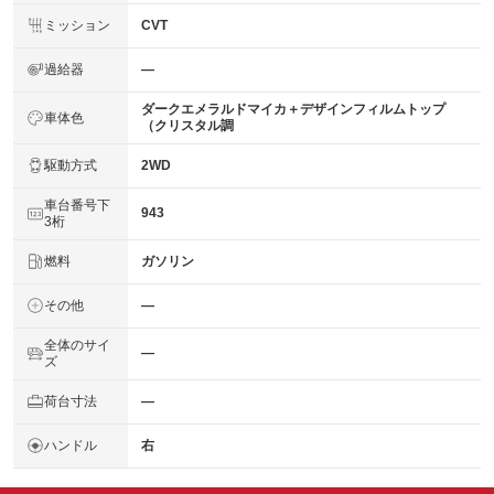
ミッション
CVT
過給器
―
ダークエメラルドマイカ＋デザインフィルムトップ
車体色
（クリスタル調
駆動方式
2WD
車台番号下
943
3桁
燃料
ガソリン
その他
―
全体のサイ
―
ズ
荷台寸法
―
ハンドル
右