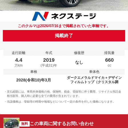
このクルマは2026/07/16まで掲載されていた車輛です。
掲載終了
走行距離
年式
修復歴
排気量
4.4
2019
660
なし
万km
(平成31)年
cc
車検
車体色
ダークエメラルドマイカ＋デザイン
2028(令和10)年3月
フィルムトップ（クリスタル調
支払総額には、車両本体価格の他、保険料、税金、登録等に伴う費用、リサイクル預託金
相当額等、購入時に必要な全ての費用が含まれています。
当該価格は、登録等の時期や地域などについて一定の条件を付した価格になります。
この車両に関するお問い合わせ
無料