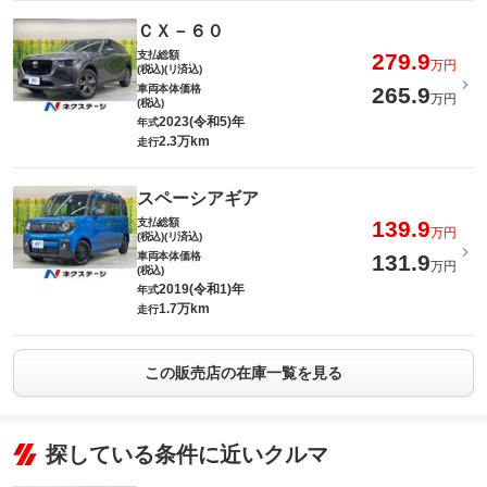
ＣＸ－６０
支払総額
279.9
万円
(税込)(リ済込)
車両本体価格
265.9
万円
(税込)
2023(令和5)年
年式
2.3万km
走行
スペーシアギア
支払総額
139.9
万円
(税込)(リ済込)
車両本体価格
131.9
万円
(税込)
2019(令和1)年
年式
1.7万km
走行
この販売店の在庫一覧を見る
探している条件に近いクルマ