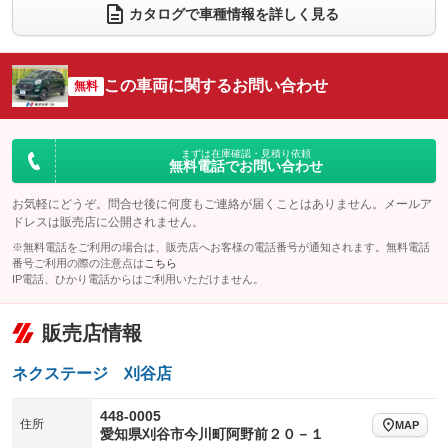
電動リアゲート
フロントカメラ
カタログで車種情報を詳しく見る
：装備なし
：装備なし
シートエアコン
全周囲カメラ
：装備なし
：装備なし
サイドカメラ
ルーフレール
この車両に関するお問い合わせ
：装備なし
無料
：装備なし
エアサスペンション
ヘッドライトウォッシャー
：装備なし
：装備なし
装備略号／用語解説
まずは在庫確認・見積り依頼
無料電話でお問い合わせ
お気軽にどうぞ。問合せ後に何度もご連絡が届くことはありません。メールア
ドレスは販売店に公開されません。
※無料電話をご利用の場合は、販売店へお客様の電話番号が通知されます。無料電話
番号ご利用の際の注意点は
こちら
IP電話、ひかり電話からはご利用いただけません。
販売店情報
ネクステージ 刈谷店
448-0005
住所
MAP
愛知県刈谷市今川町阿野前２０－１