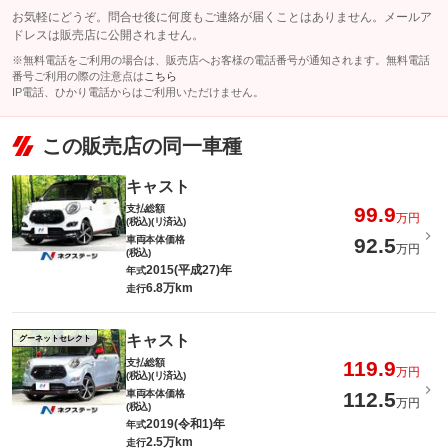
お気軽にどうぞ。問合せ後に何度もご連絡が届くことはありません。メールア
ドレスは販売店に公開されません。
※無料電話をご利用の場合は、販売店へお客様の電話番号が通知されます。無料電話
番号ご利用の際の注意点は
こちら
IP電話、ひかり電話からはご利用いただけません。
この販売店の同一車種
キャスト
支払総額
99.9
万円
(税込)(リ済込)
車両本体価格
92.5
万円
(税込)
2015(平成27)年
年式
6.8万km
走行
キャスト
グーネットセレクト
支払総額
119.9
万円
(税込)(リ済込)
車両本体価格
112.5
万円
(税込)
2019(令和1)年
年式
2.5万km
走行