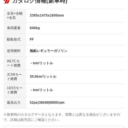
カタログ情報(新車時)
ビジュアル
：装備なし
：装備あり
：装備なし
ダウンヒルアシストコントロール
アルミホイール：14インチ
：装備なし
：装備あり
全長×全幅
3395x1475x1600mm
×全高
パワーウィンドウ
盗難防止システム
革シート
ハーフレザーシート
：装備あり
：装備あり
：装備なし
：装備なし
車両重量
840kg
アイドリングストップ
ドライブレコーダー
キーレス
LEDヘッドランプ
：装備あり
：装備なし
：装備あり
：装備あり
USB入力端子
Bluetooth接続
駆動形式
FF
HID(キセノンライト)
ポータブルナビ
：装備なし
：装備あり
：装備なし
：装備なし
100V電源
クリーンディーゼル
バックカメラ
ETC
使用燃料
無鉛レギュラーガソリン
：装備なし
：装備なし
：装備あり
：装備あり
センターデフロック
エアロ
スマートキー
：装備なし
WLTCモ
：装備なし
：装備あり
－km/リットル
ード燃費
レンタカーアップ
展示・試乗車
ローダウン
ランフラットタイヤ
：装備なし
：装備なし
：装備なし
：装備なし
JC08モー
30.0km/リットル
ド燃費
電動格納ミラー
パワーシート
3列シート
：装備あり
：装備なし
：装備なし
10/15モー
装備略号／用語解説
－km/リットル
ベンチシート
フルフラットシート
ド燃費
：装備あり
：装備なし
チップアップシート
オットマン
：装備なし
：装備なし
最高出力
52ps(38kW)/6800rpm
電動格納サードシート
シートヒーター
：装備なし
：装備あり
※新車時のカタログデータとなります。実際とは異なる場合がございますの
で、詳細は販売店にご確認ください。
ウォークスルー
後席モニター
：装備なし
：装備なし