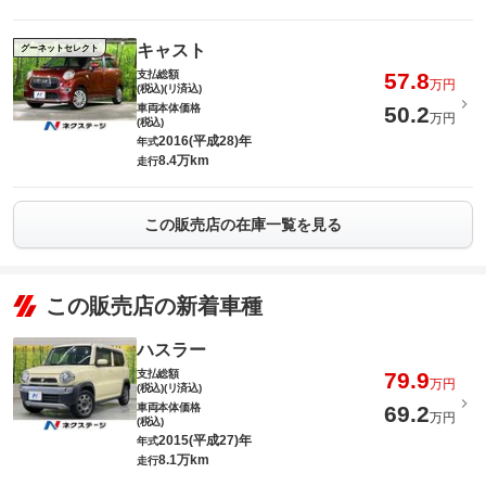
キャスト
グーネットセレクト
支払総額
57.8
万円
(税込)(リ済込)
車両本体価格
50.2
万円
(税込)
2016(平成28)年
年式
8.4万km
走行
この販売店の在庫一覧を見る
この販売店の新着車種
ハスラー
支払総額
79.9
万円
(税込)(リ済込)
車両本体価格
69.2
万円
(税込)
2015(平成27)年
年式
8.1万km
走行