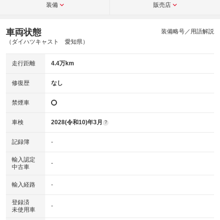
装備
販売店
車両状態
装備略号／用語解説
（ダイハツキャスト 愛知県）
走行距離
4.4万km
修復歴
なし
禁煙車
車検
2028(令和10)年3月
?
記録簿
-
輸入認定
-
中古車
輸入経路
-
登録済
-
未使用車