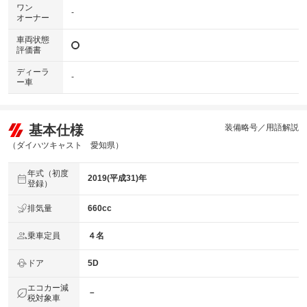
ワン
-
オーナー
車両状態
評価書
ディーラ
-
ー車
基本仕様
装備略号／用語解説
（ダイハツキャスト 愛知県）
年式（初度
2019(平成31)年
登録）
排気量
660cc
乗車定員
４名
ドア
5D
エコカー減
－
税対象車