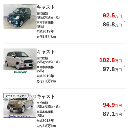
キャスト
支払総額
92.5
万円
(税込)(リ済込・追)
車両本体価格
86.8
万円
(税込)
2019年
年式
3.9万km
走行
キャスト
支払総額
102.8
万円
(税込)(リ済込・追)
車両本体価格
97.8
万円
(税込)
2019年
年式
2.2万km
走行
キャスト
グーネットセレクト
支払総額
94.9
万円
(税込)(リ済込・追)
車両本体価格
87.1
万円
(税込)
2018年
年式
3.8万km
走行