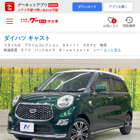
グーネットアプリ
RENEW
ダウンロード
アプリを開く
メアド不要で問い合わせ可能
0
お気に入り
閲覧履歴
ダイハツ キャスト
スタイルＧ プライムコレクション ＳＡＩＩＩ ＳＤナビ 衝突
軽減装置 ＥＴＣ バックカメラ Ｂｌｕｅｔｏｏｔｈ シートヒ
もっと見る
ーター ＬＥＤヘッド オートエアコン スマートキー プッシュ
スタート シートリフター アイドリングストップ（愛知県）