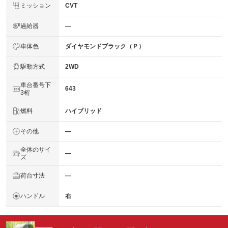
ミッション
CVT
過給器
―
車体色
ダイヤモンドブラック（Ｐ）
駆動方式
2WD
車台番号下
643
3桁
燃料
ハイブリッド
その他
―
全体のサイ
―
ズ
荷台寸法
―
ハンドル
右