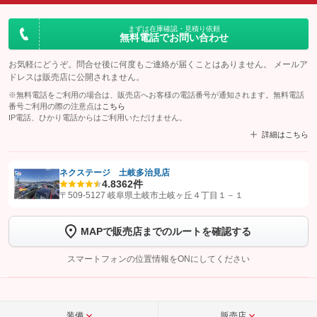
まずは在庫確認・見積り依頼
無料電話でお問い合わせ
お気軽にどうぞ。問合せ後に何度もご連絡が届くことはありません。 メールア
ドレスは販売店に公開されません。
※無料電話をご利用の場合は、販売店へお客様の電話番号が通知されます。無料電話
番号ご利用の際の注意点は
こちら
IP電話、ひかり電話からはご利用いただけません。
詳細はこちら
ネクステージ 土岐多治見店
4.8
362件
【STEP1】
認証画面でグーネットを友だち追加してから「許可する」ボタンを押
〒509-5127 岐阜県土岐市土岐ヶ丘４丁目１－１
します
MAPで販売店までのルートを確認する
【STEP2】
トーク画面で
ボタンをタップして問い合わせを
完了してください。
スマートフォンの位置情報をONにしてください
こちら
装備
販売店