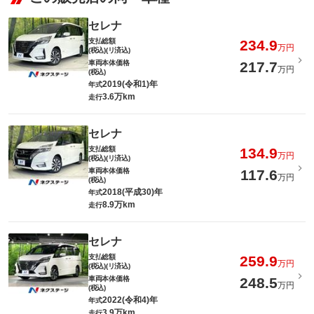
セレナ
支払総額
234.9
万円
(税込)(リ済込)
車両本体価格
217.7
万円
(税込)
2019(令和1)年
年式
3.6万km
走行
セレナ
支払総額
134.9
万円
(税込)(リ済込)
車両本体価格
117.6
万円
(税込)
2018(平成30)年
年式
8.9万km
走行
セレナ
支払総額
259.9
万円
(税込)(リ済込)
車両本体価格
248.5
万円
(税込)
2022(令和4)年
年式
3.9万km
走行