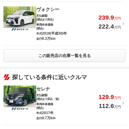
ヴォクシー
支払総額
239.9
万円
(税込)(リ済込)
車両本体価格
222.4
万円
(税込)
2018(平成30)年
年式
6.3万km
走行
この販売店の在庫一覧を見る
探している条件に近いクルマ
セレナ
支払総額
129.9
万円
(税込)(リ済込・追)
車両本体価格
112.6
万円
(税込)
2017年
年式
8.7万km
走行