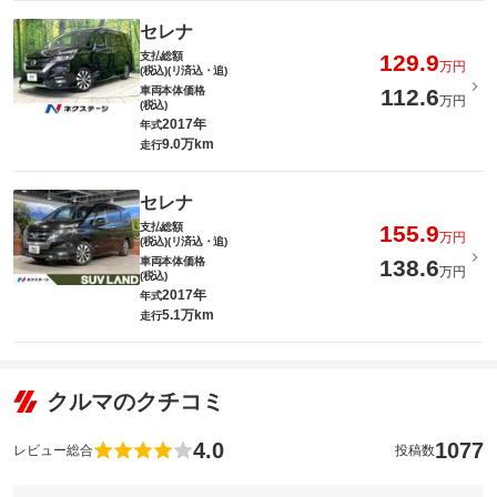
セレナ
支払総額
129.9
万円
(税込)(リ済込・追)
車両本体価格
112.6
万円
(税込)
2017年
年式
9.0万km
走行
セレナ
支払総額
155.9
万円
(税込)(リ済込・追)
車両本体価格
138.6
万円
(税込)
2017年
年式
5.1万km
走行
クルマのクチコミ
4.0
1077
レビュー総合
投稿数