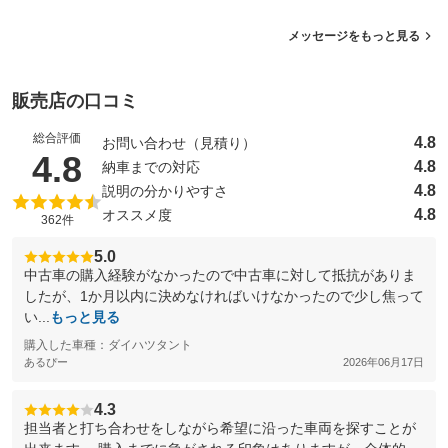
メッセージをもっと見る
販売店の口コミ
総合評価
4.8
お問い合わせ（見積り）
（5点満点中）
4.8
4.8
納車までの対応
4.8
説明の分かりやすさ
4.8
オススメ度
362件
5.0
中古車の購入経験がなかったので中古車に対して抵抗がありま
したが、1か月以内に決めなければいけなかったので少し焦って
い...
もっと見る
購入した車種：ダイハツタント
あるぴー
2026年06月17日
4.3
担当者と打ち合わせをしながら希望に沿った車両を探すことが