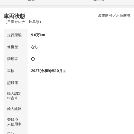
車両状態
装備略号／用語解説
（日産セレナ 岐阜県）
走行距離
9.0万km
修復歴
なし
禁煙車
車検
2027(令和9)年10月
?
記録簿
-
輸入認定
-
中古車
輸入経路
-
登録済
-
未使用車
ワン