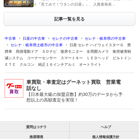
ト『見てみて！ワタシの日産』」、入賞者発表…
記事一覧を見る
中古車
日産の中古車
セレナの中古車
セレナ・岐阜県の中古車
セレナ・岐阜県土岐市の中古車
日産 セレナ ハイウェイスターＧ 禁
煙車 両側電動ドア ＳＤナビ 後席モニター 全周囲カメラ 衝突被害軽
減システム コーナーセンサー スマートキー ＬＥＤヘッド ビルトイン
ＥＴＣ クルコン 純正１６インチアルミ オートライト
車買取・車査定はグーネット買取 営業電
話なし
【日本最大級の加盟店数】約30万のデータから予
想以上の高額査定を実現！
質問はコチラ
ヘルプ
推奨環境
個人情報保護方針