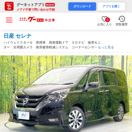
グーネットアプリ
RENEW
ダウンロード
アプリを開く
メアド不要で問い合わせ可能
0
お気に入り
閲覧履歴
日産 セレナ
ハイウェイスターＧ 禁煙車 両側電動ドア ＳＤナビ 後席モニ
ター 全周囲カメラ 衝突被害軽減システム コーナーセンサー
もっと見る
スマートキー ＬＥＤヘッド ビルトインＥＴＣ クルコン 純正
１６インチアルミ オートライト（岐阜県）