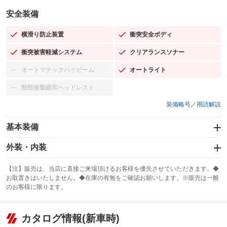
安全装備
横滑り防止装置
衝突安全ボディ
：装備あり
：装備あり
衝突被害軽減システム
クリアランスソナー
：装備あり
：装備あり
オートマチックハイビーム
オートライト
：装備なし
：装備あり
頸部衝撃緩和ヘッドレスト
：装備なし
装備略号／用語解説
基本装備
エアバッグ：運転席/助手席
外装・内装
：装備あり
スライドドア：両面電動
カーナビ：SDナビ
：装備あり
：装備あり
【注】販売は、当店に直接ご来場頂けるお客様を優先させていただきます。◆
お取置きはいたしません。◆在庫の有無をご確認お願いします。※販売は一般
サンルーフ
ABS
TV：フルセグ
：装備なし
：装備あり
：装備あり
のお客様に限ります。
エアコン
Wエアコン
オーディオ：CDまたはCDチェンジャー／ミュージックサーバー
：装備あり
：装備なし
：装備あり
リフトアップ
パワーステアリング
カタログ情報(新車時)
ビジュアル：-／DVD再生
：装備なし
：装備あり
：装備あり