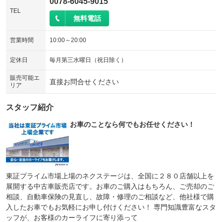
0078-6045-9015
TEL
無料電話
営業時間
10:00～20:00
定休日
毎月第三水曜日（祝日除く）
販売可能エ
直接お問合せください
リア
スタッフ紹介
お車のことなら何でもお任せください！
東証プライム市場上場のネクステージは、全国に２８０店舗以上を
展開する中古車販売店です。お車のご購入はもちろん、ご売却のご
相談、自動車保険の見直し、故障・修理のご相談など、他社様で購
入したお車でもお気軽にお申し付けください！ 専門知識豊富なスタ
ッフが、お客様のカーライフに寄り添って