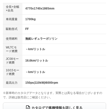
ダウンヒルアシストコントロール
アルミホイール：16インチ
：装備なし
：装備あり
全長×全幅
4770x1740x1865mm
×全高
パワーウィンドウ
盗難防止システム
革シート
ハーフレザーシート
：装備あり
：装備あり
：装備なし
：装備なし
車両重量
1700kg
アイドリングストップ
ドライブレコーダー
キーレス
LEDヘッドランプ
：装備あり
：装備なし
：装備あり
：装備あり
USB入力端子
Bluetooth接続
駆動形式
FF
HID(キセノンライト)
ポータブルナビ
：装備あり
：装備あり
：装備なし
：装備なし
100V電源
クリーンディーゼル
バックカメラ
ETC
使用燃料
無鉛レギュラーガソリン
：装備なし
：装備なし
：装備あり
：装備あり
センターデフロック
エアロ
スマートキー
：装備なし
WLTCモ
：装備なし
：装備あり
－km/リットル
ード燃費
レンタカーアップ
展示・試乗車
ローダウン
ランフラットタイヤ
：装備なし
：装備なし
：装備なし
：装備なし
JC08モー
16.6km/リットル
ド燃費
電動格納ミラー
パワーシート
3列シート
：装備あり
：装備なし
：装備あり
10/15モー
装備略号／用語解説
－km/リットル
ベンチシート
フルフラットシート
ド燃費
：装備なし
：装備なし
チップアップシート
オットマン
：装備なし
：装備なし
最高出力
150ps(110kW)/6000rpm
電動格納サードシート
シートヒーター
：装備なし
：装備なし
※新車時のカタログデータとなります。実際とは異なる場合がございますの
で、詳細は販売店にご確認ください。
ウォークスルー
後席モニター
：装備あり
：装備あり
電動リアゲート
フロントカメラ
カタログで車種情報を詳しく見る
：装備なし
：装備あり