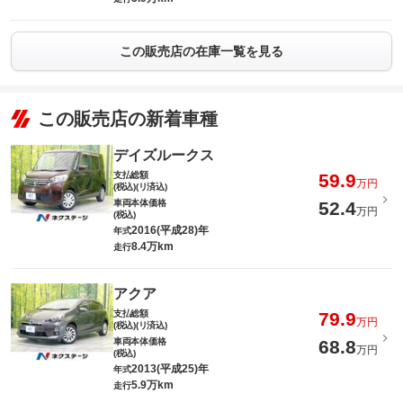
この販売店の在庫一覧を見る
この販売店の新着車種
デイズルークス
支払総額
59.9
万円
(税込)(リ済込)
車両本体価格
52.4
万円
(税込)
2016(平成28)年
年式
8.4万km
走行
アクア
支払総額
79.9
万円
(税込)(リ済込)
車両本体価格
68.8
万円
(税込)
2013(平成25)年
年式
5.9万km
走行