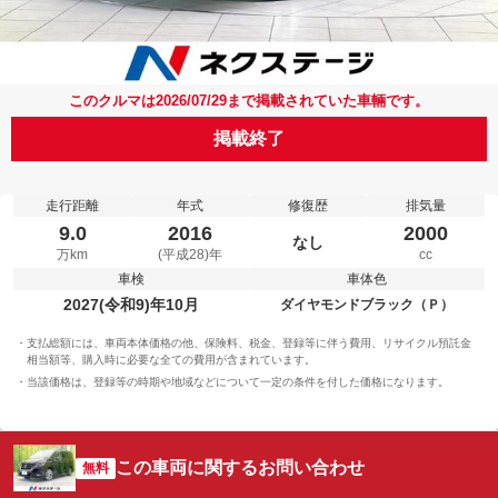
このクルマは2026/07/29まで掲載されていた車輛です。
掲載終了
走行距離
年式
修復歴
排気量
9.0
2016
2000
なし
万km
(平成28)年
cc
車検
車体色
2027(令和9)年10月
ダイヤモンドブラック（Ｐ）
支払総額には、車両本体価格の他、保険料、税金、登録等に伴う費用、リサイクル預託金
相当額等、購入時に必要な全ての費用が含まれています。
当該価格は、登録等の時期や地域などについて一定の条件を付した価格になります。
この車両に関するお問い合わせ
無料