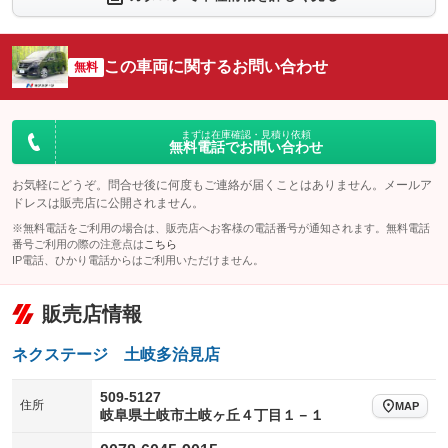
シートエアコン
全周囲カメラ
：装備なし
：装備あり
サイドカメラ
ルーフレール
この車両に関するお問い合わせ
：装備あり
無料
：装備なし
エアサスペンション
ヘッドライトウォッシャー
：装備なし
：装備なし
装備略号／用語解説
まずは在庫確認・見積り依頼
無料電話でお問い合わせ
お気軽にどうぞ。問合せ後に何度もご連絡が届くことはありません。メールア
ドレスは販売店に公開されません。
※無料電話をご利用の場合は、販売店へお客様の電話番号が通知されます。無料電話
番号ご利用の際の注意点は
こちら
IP電話、ひかり電話からはご利用いただけません。
販売店情報
ネクステージ 土岐多治見店
509-5127
住所
MAP
岐阜県土岐市土岐ヶ丘４丁目１－１