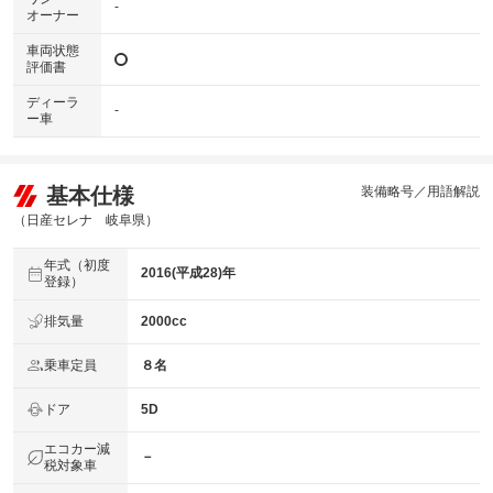
-
オーナー
車両状態
評価書
ディーラ
-
ー車
基本仕様
装備略号／用語解説
（日産セレナ 岐阜県）
年式（初度
2016(平成28)年
登録）
排気量
2000cc
乗車定員
８名
ドア
5D
エコカー減
－
税対象車