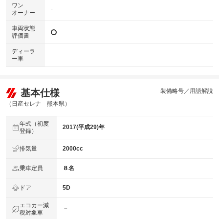
ワン
-
オーナー
車両状態
評価書
ディーラ
-
ー車
基本仕様
装備略号／用語解説
（日産セレナ 熊本県）
年式（初度
2017(平成29)年
登録）
排気量
2000cc
乗車定員
８名
ドア
5D
エコカー減
－
税対象車