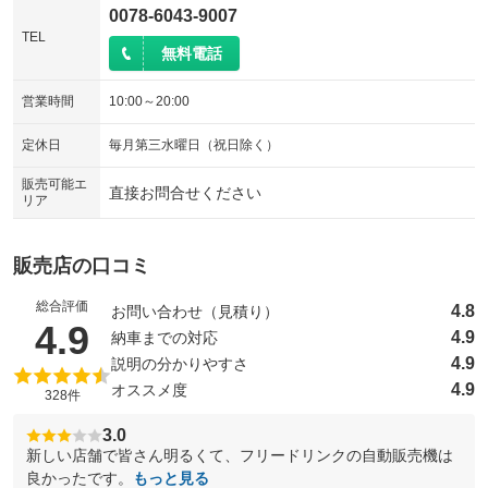
0078-6043-9007
TEL
無料電話
営業時間
10:00～20:00
定休日
毎月第三水曜日（祝日除く）
販売可能エ
直接お問合せください
リア
販売店の口コミ
総合評価
4.8
お問い合わせ（見積り）
（5点満点中）
4.9
4.9
納車までの対応
4.9
説明の分かりやすさ
4.9
オススメ度
328件
3.0
新しい店舗で皆さん明るくて、フリードリンクの自動販売機は
良かったです。
もっと見る