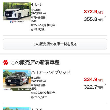
セレナ
支払総額
372.9
万円
(税込)(リ済込)
車両本体価格
355.8
万円
(税込)
2023(令和5)年
年式
2.9万km
走行
この販売店の在庫一覧を見る
この販売店の新着車種
ハリアーハイブリッド
支払総額
334.9
万円
(税込)(リ済込)
車両本体価格
322.7
万円
(税込)
2020(令和2)年
年式
6.5万km
走行