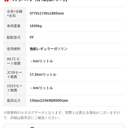
ビジュアル：-／DVD再生
：装備あり
ダウンヒルアシストコントロール
：装備なし
アルミホイール：16インチ
全長×全幅
：装備あり
4770x1740x1865mm
×全高
パワーウィンドウ
盗難防止システム
：装備あり
：装備あり
革シート
ハーフレザーシート
：装備なし
：装備なし
車両重量
1650kg
アイドリングストップ
ドライブレコーダー
：装備あり
：装備なし
キーレス
LEDヘッドランプ
：装備あり
：装備あり
USB入力端子
Bluetooth接続
駆動形式
FF
：装備あり
：装備あり
HID(キセノンライト)
ポータブルナビ
：装備なし
：装備なし
100V電源
クリーンディーゼル
使用燃料
無鉛レギュラーガソリン
：装備なし
：装備なし
バックカメラ
ETC
：装備あり
：装備あり
センターデフロック
：装備なし
WLTCモ
エアロ
スマートキー
－km/リットル
：装備なし
：装備あり
ード燃費
レンタカーアップ
展示・試乗車
：装備なし
：装備なし
ローダウン
ランフラットタイヤ
：装備なし
：装備なし
JC08モー
17.2km/リットル
ド燃費
電動格納ミラー
：装備あり
パワーシート
3列シート
：装備なし
：装備あり
10/15モー
装備略号／用語解説
－km/リットル
ド燃費
ベンチシート
フルフラットシート
：装備なし
：装備なし
チップアップシート
オットマン
最高出力
150ps(110kW)/6000rpm
：装備なし
：装備なし
電動格納サードシート
シートヒーター
：装備なし
：装備なし
※新車時のカタログデータとなります。実際とは異なる場合がございますの
で、詳細は販売店にご確認ください。
ウォークスルー
後席モニター
：装備あり
：装備あり