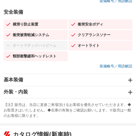
装備略号／用語解説
安全装備
横滑り防止装置
衝突安全ボディ
：装備あり
：装備あり
衝突被害軽減システム
クリアランスソナー
：装備あり
：装備あり
オートマチックハイビーム
オートライト
：装備なし
：装備あり
頸部衝撃緩和ヘッドレスト
：装備あり
装備略号／用語解説
基本装備
エアバッグ：運転席/助手席/サイド
外装・内装
：装備あり
スライドドア：両面電動
カーナビ：SDナビ
：装備あり
：装備あり
【注】販売は、当店に直接ご来場頂けるお客様を優先させていただきます。◆
お取置きはいたしません。◆在庫の有無をご確認お願いします。※販売は一般
サンルーフ
ABS
TV：フルセグ
：装備なし
：装備あり
：装備あり
のお客様に限ります。
エアコン
Wエアコン
オーディオ：CDまたはCDチェンジャー／ミュージックプレイヤー接続
：装備あり
：装備あり
：装備あり
可／ミュージックサーバー
リフトアップ
パワーステアリング
カタログ情報(新車時)
：装備なし
：装備あり