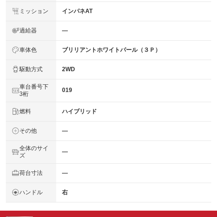
ミッション
インパネAT
過給器
―
車体色
ブリリアントホワイトパール（３Ｐ）
駆動方式
2WD
車台番号下
019
3桁
燃料
ハイブリッド
その他
―
全体のサイ
―
ズ
荷台寸法
―
ハンドル
右