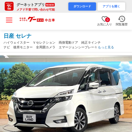
グーネットアプリ
RENEW
ダウンロード
アプリを開く
メアド不要で問い合わせ可能
0
お気に入り
閲覧履歴
日産 セレナ
ハイウェイスター Ｖセレクション 両側電動ドア 純正９インチ
ナビ 後席モニター 全周囲カメラ エマージェンシーブレーキ
もっと見る
禁煙車 コーナーセンサー スマートキー ＬＥＤヘッド ＥＴ
Ｃ 純正１６インチアルミ 車線逸脱警報 オートライト（熊本
県）