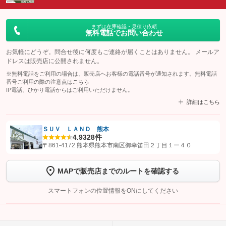
まずは在庫確認・見積り依頼
無料電話でお問い合わせ
お気軽にどうぞ。問合せ後に何度もご連絡が届くことはありません。 メールア
ドレスは販売店に公開されません。
※無料電話をご利用の場合は、販売店へお客様の電話番号が通知されます。無料電話
番号ご利用の際の注意点は
こちら
IP電話、ひかり電話からはご利用いただけません。
詳細はこちら
ＳＵＶ ＬＡＮＤ 熊本
4.9
328件
【STEP1】
認証画面でグーネットを友だち追加してから「許可する」ボタンを押
〒861-4172 熊本県熊本市南区御幸笛田２丁目１ー４０
します
MAPで販売店までのルートを確認する
【STEP2】
トーク画面で
ボタンをタップして問い合わせを
完了してください。
スマートフォンの位置情報をONにしてください
こちら