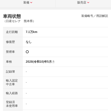
装備
販売店
車両状態
装備略号／用語解説
（日産セレナ 熊本県）
走行距離
7.1万km
修復歴
なし
禁煙車
車検
2028(令和10)年5月
?
記録簿
-
輸入認定
-
中古車
輸入経路
-
登録済
-
未使用車