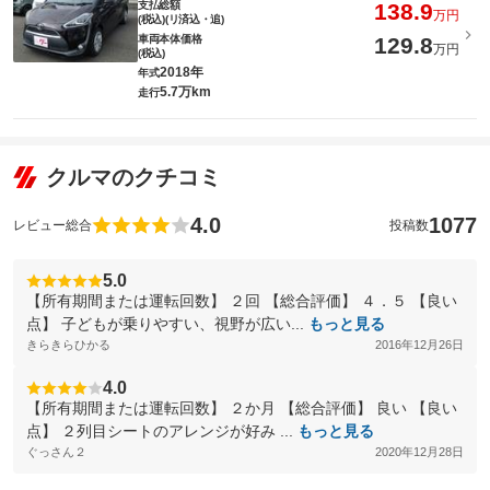
支払総額
138.9
万円
(税込)(リ済込・追)
車両本体価格
129.8
万円
(税込)
2018年
年式
5.7万km
走行
クルマのクチコミ
4.0
1077
レビュー総合
投稿数
5.0
【所有期間または運転回数】 ２回 【総合評価】 ４．５ 【良い
点】 子どもが乗りやすい、視野が広い...
もっと見る
きらきらひかる
2016年12月26日
4.0
【所有期間または運転回数】 ２か月 【総合評価】 良い 【良い
点】 ２列目シートのアレンジが好み ...
もっと見る
ぐっさん２
2020年12月28日