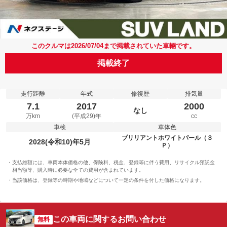
このクルマは2026/07/04まで掲載されていた車輛です。
掲載終了
走行距離
年式
修復歴
排気量
7.1
2017
2000
なし
万km
(平成29)年
cc
車検
車体色
ブリリアントホワイトパール（３
2028(令和10)年5月
Ｐ）
支払総額には、車両本体価格の他、保険料、税金、登録等に伴う費用、リサイクル預託金
相当額等、購入時に必要な全ての費用が含まれています。
当該価格は、登録等の時期や地域などについて一定の条件を付した価格になります。
この車両に関するお問い合わせ
無料