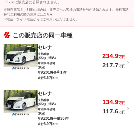
ドレスは販売店に公開されません。
※無料電話をご利用の場合は、販売店へお客様の電話番号が通知されます。無料電話
番号ご利用の際の注意点は
こちら
IP電話、ひかり電話からはご利用いただけません。
この販売店の同一車種
セレナ
支払総額
234.9
万円
(税込)(リ済込)
車両本体価格
217.7
万円
(税込)
2019(令和1)年
年式
3.6万km
走行
セレナ
支払総額
134.9
万円
(税込)(リ済込)
車両本体価格
117.6
万円
(税込)
2018(平成30)年
年式
8.9万km
走行