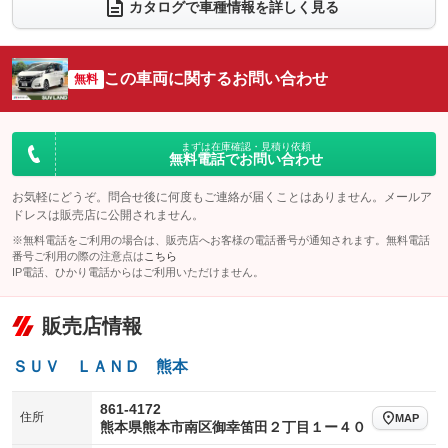
カタログで車種情報を詳しく見る
電動リアゲート
フロントカメラ
：装備なし
：装備あり
シートエアコン
全周囲カメラ
：装備なし
：装備あり
この車両に関するお問い合わせ
サイドカメラ
無料
ルーフレール
：装備あり
：装備なし
エアサスペンション
ヘッドライトウォッシャー
：装備なし
：装備なし
装備略号／用語解説
まずは在庫確認・見積り依頼
無料電話でお問い合わせ
お気軽にどうぞ。問合せ後に何度もご連絡が届くことはありません。メールア
ドレスは販売店に公開されません。
※無料電話をご利用の場合は、販売店へお客様の電話番号が通知されます。無料電話
番号ご利用の際の注意点は
こちら
IP電話、ひかり電話からはご利用いただけません。
販売店情報
ＳＵＶ ＬＡＮＤ 熊本
861-4172
住所
MAP
熊本県熊本市南区御幸笛田２丁目１ー４０