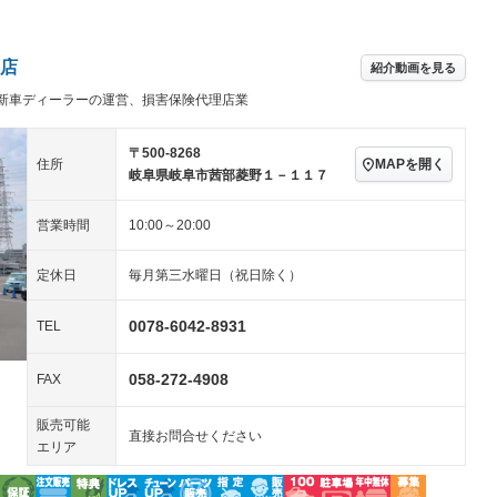
アルミホイール：14イ
－ビジュアル
－
ンチ
ングストップ
ドライブレコーダー
USB入力端子
－
ハーフレザーシート
キーレス
－
店
紹介動画を見る
クリーンディーゼル
センターデフロック
－
－
新車ディーラーの運営、損害保険代理店業
セノンライト)
ポータブルナビ
バックカメラ
－
乗車
電動格納ミラー
スマートキー
ローダウン
－
〒500-8268
MAPを開く
住所
装備略号／用語解説
岐阜県岐阜市茜部菱野１－１１７
ート
3列シート
ベンチシート
－
営業時間
10:00～20:00
ップシート
オットマン
電動格納サードシート
－
－
スルー
後席モニター
電動リアゲート
－
－
定休日
毎月第三水曜日（祝日除く）
アコン
全周囲カメラ
サイドカメラ
0078-6042-8931
TEL
ペンション
058-272-4908
FAX
装備略号／用語解説
販売可能
直接お問合せください
エリア