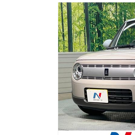
マガジン
車カタログ
自動車ローン
保険
レビュー
価格相場
教習所
用語集