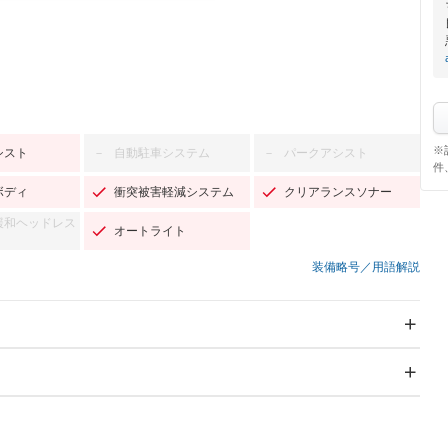
※
シスト
自動駐車システム
パークアシスト
－
－
件
ボディ
衝突被害軽減システム
クリアランスソナー
緩和ヘッドレス
オートライト
装備略号／用語解説
スライドドア
サンルーフ
－
－
Wエアコン
リフトアップ
－
－
TV：ワンセグ
パワーステアリング
パワーウィンドウ