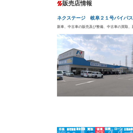
－
販売店情報
オーディオ：CDまたはCDチェンジャー
盗難防止システム
アイドリ
ヘッドライトウォッシャ
革シート
－
－
ネクステージ 岐阜２１号バイパス
ー
Bluetooth接続
100V電源
－
新車、中古車の販売及び整備、中古車の買取、
LEDヘッドランプ
HID(キ
－
レンタカーアップ
展示・試
－
－
ETC
エアロ
－
ランフラットタイヤ
パワーシ
－
－
フルフラットシート
チップア
－
シートヒーター
ウォーク
－
フロントカメラ
シートエ
－
ルーフレール
エアサス
－
－