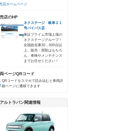
売店ホームページ
売店のHP
ネクステージ 岐阜２１
号パイパス店
東証プライム市場上場の
ネクステージグループ！
全国総在庫30，000台以
上。販売・買取はもちろ
ん、車検やメンテナンス
までお任せください！
両ページQRコード
QRコードをスマホで読み込むと車両詳
細ページに遷移できます
アルトラパン関連情報