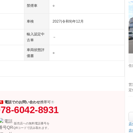
禁煙車
○
車検
2027(令和9)年12月
輸入認定中
－
古車
車両状態評
○
価書
住
営
定
電話でのお問い合わせ
携帯可
料
78-6042-8931
販売店への無料電話番号を
店
QRコードで読み取れます。
店