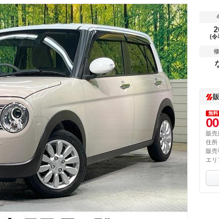
2
(令
無料
00
販売
住所
販売
エリ