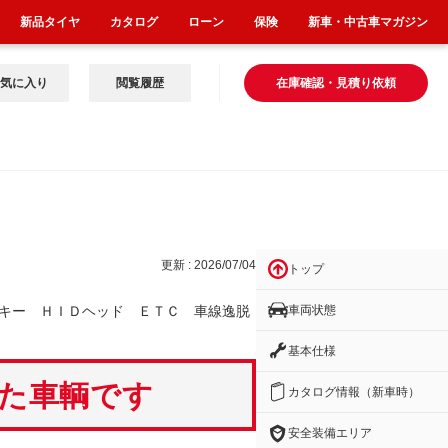
新品タイヤ
カタログ
ローン
保険
新車・中古車マガジン
気に入り
閲覧履歴
在庫確認・見積り依頼
Ｔ
更新 : 2026/07/04
トップ
車両状態
キー ＨＩＤヘッド ＥＴＣ 車線逸脱
基本仕様
いた車輌です
カタログ情報（新車時）
安全装備エリア