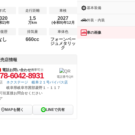
基本装備
年式
走行距離
車検
020
1.5
2027
外装・内装
和2)年
万km
(令和9)年12月
修復歴
排気量
車体色
車の画像
なし
660cc
フォーンベー
ジュメタリッ
ク
販売店情報
電話お問い合わせ
携帯可
78-6042-8931
電話番号QR
店
ネクステージ 岐阜２１号バイパス店
岐阜県岐阜市茜部菱野１－１１７
可能
直接お問合せください
ア
MAPを開く
LINEで共有