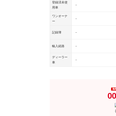
登録済未使
－
用車
ワンオーナ
－
ー
記録簿
－
輸入経路
－
ディーラー
－
車
無
00