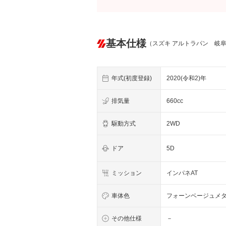
基本仕様
（スズキ アルトラパン 岐
年式(初度登録)
2020(令和2)年
排気量
660cc
駆動方式
2WD
ドア
5D
ミッション
インパネAT
車体色
フォーンベージュメ
その他仕様
－