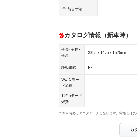
荷台寸法
－
カタログ情報（新車時）
全長×全幅×
3395 x 1475 x 1525mm
全高
駆動形式
FF
WLTCモー
－
ド燃費
10/15モード
－
燃費
※新車時のカタログデータとなります。実際とは異
カ