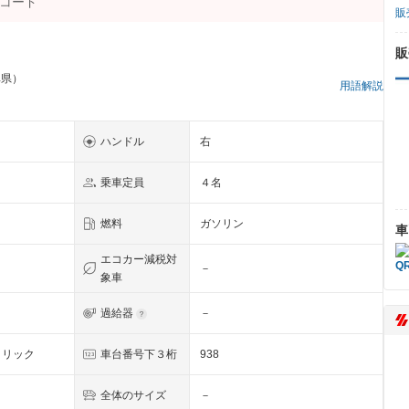
販
販
阜県）
用語解説
ハンドル
右
乗車定員
４名
燃料
ガソリン
車
エコカー減税対
－
象車
過給器
－
タリック
車台番号下３桁
938
全体のサイズ
－