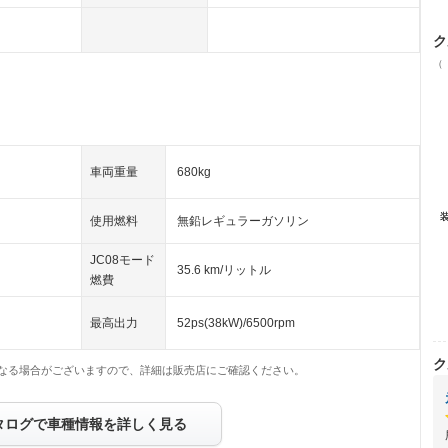
ク
（
車両重量
680kg
使用燃料
無鉛レギュラーガソリン
JC08モード
35.6 km/リットル
燃費
最高出力
52ps(38kW)/6500rpm
ク
なる場合がございますので、詳細は販売店にご確認ください。
タログで車種情報を詳しく見る