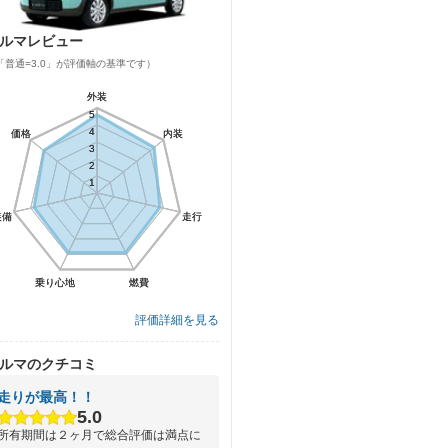
ルマレビュー
「普通=3.0」が評価軸の基準です）
外装
外装
5
5
4
4
価格
価格
内装
内装
3
3
2
2
1
1
装備
装備
走行
走行
乗り心地
乗り心地
燃費
燃費
評価詳細を見る
ルマのクチコミ
走りが最高！！
5.0
所有期間は２ヶ月で総合評価は満点に