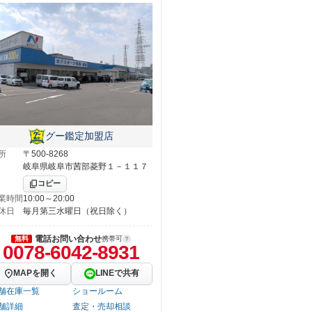
グー鑑定加盟店
所
〒500-8268
岐阜県岐阜市茜部菱野１－１１７
コピー
業時間
10:00～20:00
休日
毎月第三水曜日（祝日除く）
電話お問い合わせ
無料
携帯可
0078-6042-8931
MAPを開く
LINEで共有
舗在庫一覧
ショールーム
舗詳細
査定・売却相談