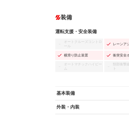
装備
運転支援・安全装備
オートクルーズコントロ
レーンア
－
ール
横滑り防止装置
衝突安全
オートマチックハイビー
頸部衝撃
－
－
ム
ト
基本装備
外装・内装
エアバッグ：運転席/助手席
ABS
エアコン
カーナビ：SDナビ
ダウンヒルアシストコントロール