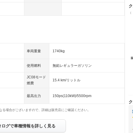
ク
（
車両重量
1740kg
使用燃料
無鉛レギュラーガソリン
JC08モード
15.4 km/リットル
燃費
最高出力
150ps(110kW)/5500rpm
ク
なる場合がございますので、詳細は販売店にご確認ください。
タログで車種情報を詳しく見る