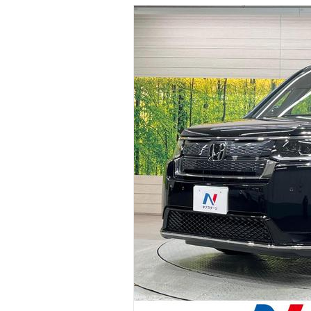
マガジン
車カタログ
自動車ローン
保険
レビュー
価格相場
教習所
用語集