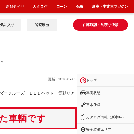
新品タイヤ
カタログ
ローン
保険
新車・中古車マガジン
気に入り
閲覧履歴
在庫確認・見積り依頼
ヘッ
更新 : 2026/07/03
トップ
車両状態
ダークルーズ ＬＥＤヘッド 電動リア
基本仕様
いた車輌です
カタログ情報（新車時）
安全装備エリア