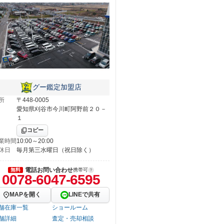
グー鑑定加盟店
所
〒448-0005
愛知県刈谷市今川町阿野前２０－
１
コピー
業時間
10:00～20:00
休日
毎月第三水曜日（祝日除く）
電話お問い合わせ
無料
携帯可
0078-6047-6595
MAPを開く
LINEで共有
舗在庫一覧
ショールーム
舗詳細
査定・売却相談