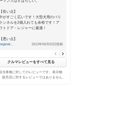
ーマンスはすばらしい。
【良い点】
中がすごく広いです！大型犬用のバリ
ケンネルを2個入れても余裕です！ア
ウトドア・レジャーに最適！
【悪い点】
ちょっと気になるのが燃費が悪…
neginuk...
2013年09月02日投稿
クルマレビューをすべて見る
該当車種に対してのレビューです。表示物
、販売店に対するレビューではありません。