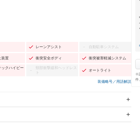
レーンアシスト
自動駐車システム
－
止装置
衝突安全ボディ
衝突被害軽減システム
チックハイビー
頸部衝撃緩和ヘッドレス
オートライト
－
ト
※
件
装備略号／用語解説
スライドドア：両面電動
サンルーフ
－
Wエアコン
リフトアップ
－
TV：フルセグ
パワーステアリング
パワーウィンドウ