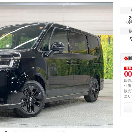
2
(令
無料
00
販売
住所
販売
エリ