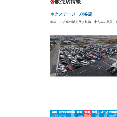
販売店情報
オーディオ：CDまたはCDチェンジャー
プレイヤー接続可／ミュージックサーバ
盗難防止システム
アイドリ
－
ヘッドライトウォッシャ
革シート
－
－
ネクステージ 刈谷店
ー
Bluetooth接続
100V電源
－
新車、中古車の販売及び整備、中古車の買取、
LEDヘッドランプ
HID(キ
－
レンタカーアップ
展示・試
－
－
ETC
エアロ
－
－
ランフラットタイヤ
パワーシ
－
－
フルフラットシート
チップア
－
－
シートヒーター
ウォーク
フロントカメラ
シートエ
－
－
ルーフレール
エアサス
－
－