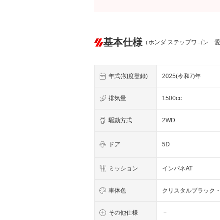
基本仕様
（ホンダ ステップワゴン 
年式(初度登録)
2025(令和7)年
排気量
1500cc
駆動方式
2WD
ドア
5D
ミッション
インパネAT
車体色
クリスタルブラック
その他仕様
－