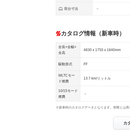
荷台寸法
－
カタログ情報（新車時）
全長×全幅×
4830 x 1750 x 1840mm
全高
駆動形式
FF
WLTCモー
13.7 km/リットル
ド燃費
10/15モード
－
燃費
※新車時のカタログデータとなります。実際とは異
カ