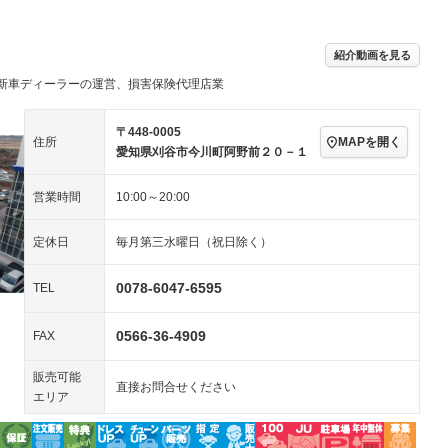
／ミュージック
ビジュアル：-／DVD再
アルミホイール：16イ
ー
生
ンチ
ングストップ
ドライブレコーダー
USB入力端子
－
ハーフレザーシート
キーレス
紹介動画を見る
クリーンディーゼル
センターデフロック
－
－
新車ディーラーの運営、損害保険代理店業
セノンライト)
ポータブルナビ
バックカメラ
－
乗車
電動格納ミラー
スマートキー
ローダウン
－
〒448-0005
MAPを開く
住所
装備略号／用語解説
愛知県刈谷市今川町阿野前２０－１
ート
3列シート
ベンチシート
－
営業時間
10:00～20:00
ップシート
オットマン
電動格納サードシート
－
－
スルー
後席モニター
電動リアゲート
－
定休日
毎月第三水曜日（祝日除く）
アコン
全周囲カメラ
サイドカメラ
－
－
0078-6047-6595
TEL
ペンション
0566-36-4909
FAX
装備略号／用語解説
販売可能
直接お問合せください
エリア