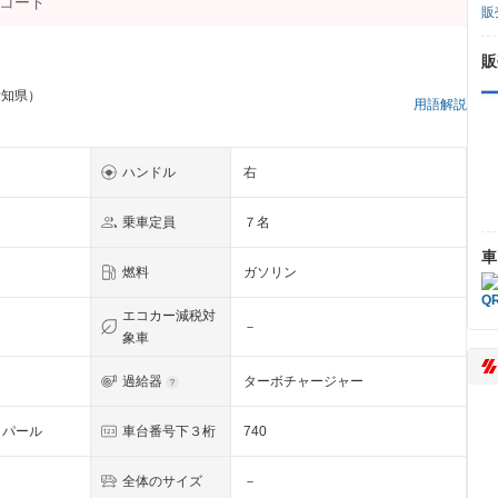
販
販
愛知県）
用語解説
ハンドル
右
乗車定員
７名
車
燃料
ガソリン
エコカー減税対
－
象車
過給器
ターボチャージャー
・パール
車台番号下３桁
740
全体のサイズ
－