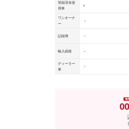
登録済未使
○
用車
ワンオーナ
－
ー
記録簿
－
輸入経路
－
ディーラー
－
車
無
00