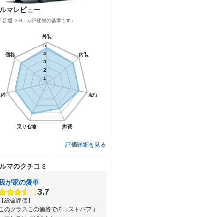
ルマレビュー
「普通=3.0」が評価軸の基準です）
外装
外装
5
5
4
4
価格
価格
内装
内装
3
3
2
2
1
1
装備
装備
走行
走行
乗り心地
乗り心地
燃費
燃費
評価詳細を見る
ルマのクチコミ
我が家の愛車
3.7
【総合評価】
このクラスこの価格でのコストパフォ