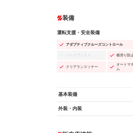
装備
運転支援・安全装備
アダプティブクルーズコントロール
パークアシスト
横滑り防
－
オートマ
クリアランスソナー
ム
基本装備
外装・内装
エアバッグ：運転席/助手席/サイド
ABS
エアコン
カーナビ：SDナビ
ダウンヒルアシストコントロール
－