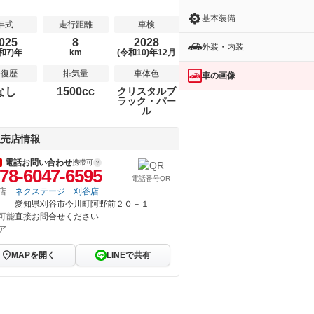
基本装備
年式
走行距離
車検
025
8
2028
外装・内装
和7)年
km
(令和10)年12月
修復歴
排気量
車体色
車の画像
なし
1500cc
クリスタルブ
ラック・パー
ル
販売店情報
電話お問い合わせ
携帯可
78-6047-6595
電話番号QR
店
ネクステージ 刈谷店
愛知県刈谷市今川町阿野前２０－１
可能
直接お問合せください
ア
MAPを開く
LINEで共有