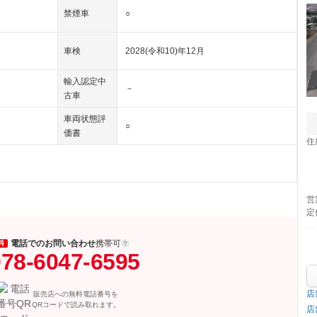
禁煙車
○
車検
2028(令和10)年12月
輸入認定中
－
古車
車両状態評
○
価書
住
営
定
電話でのお問い合わせ
携帯可
料
78-6047-6595
店
販売店への無料電話番号を
QRコードで読み取れます。
店