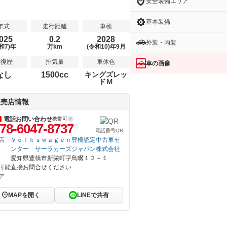
安全装備エリア
基本装備
年式
走行距離
車検
025
0.2
2028
外装・内装
和7)年
万km
(令和10)年9月
修復歴
排気量
車体色
車の画像
なし
1500cc
キングズレッ
ドＭ
販売店情報
電話お問い合わせ
携帯可
78-6047-8737
電話番号QR
店
Ｖｏｌｋｓｗａｇｅｎ豊橋認定中古車セ
ンター サーラカーズジャパン株式会社
愛知県豊橋市新栄町字鳥畷１２－１
可能
直接お問合せください
ア
MAPを開く
LINEで共有