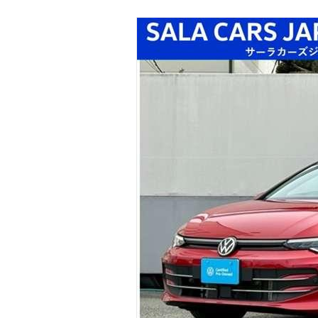
マガジン
車カタログ
自動車ローン
保険
レビュー
価格相場
教習所
用語集