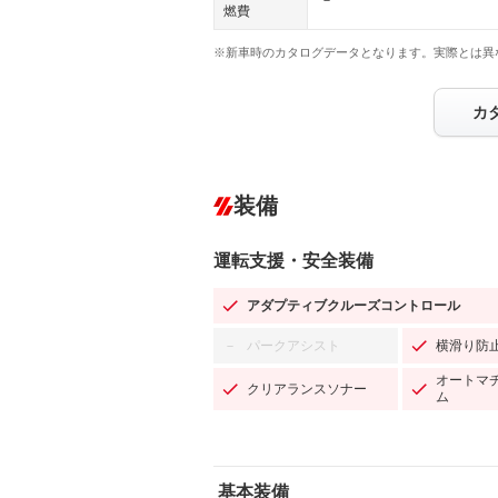
－
燃費
※新車時のカタログデータとなります。実際とは異
カ
装備
運転支援・安全装備
アダプティブクルーズコントロール
パークアシスト
横滑り防
－
オートマ
クリアランスソナー
ム
基本装備