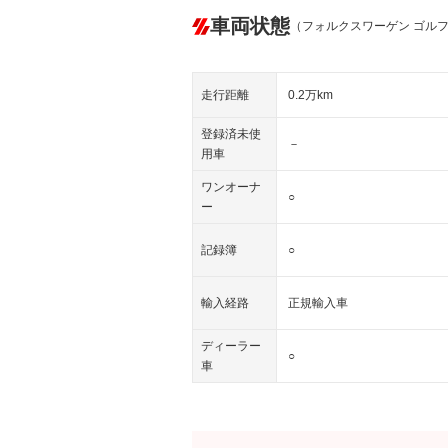
車両状態
（フォルクスワーゲン ゴル
走行距離
0.2万km
登録済未使
－
用車
ワンオーナ
○
ー
記録簿
○
輸入経路
正規輸入車
ディーラー
○
車