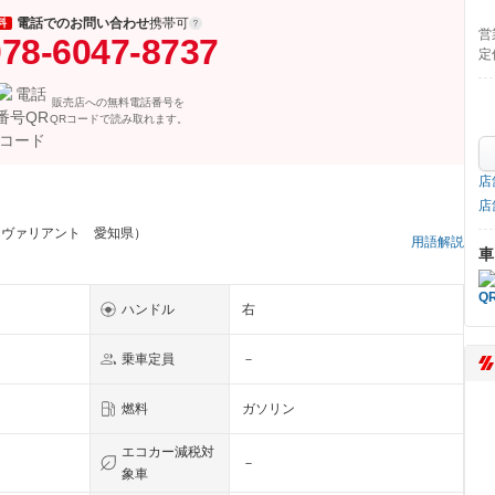
電話でのお問い合わせ
携帯可
料
営
78-6047-8737
定
販売店への無料電話番号を
QRコードで読み取れます。
店
店
フヴァリアント 愛知県）
用語解説
車
ハンドル
右
乗車定員
－
燃料
ガソリン
エコカー減税対
－
象車