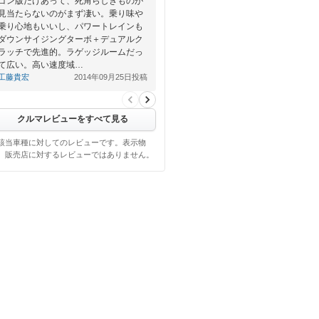
ゴン版だけあって、死角らしきものが
見当たらないのがまず凄い。乗り味や
乗り心地もいいし、パワートレインも
ダウンサイジングターボ＋デュアルク
ラッチで先進的。ラゲッジルームだっ
て広い。高い速度域…
工藤貴宏
2014年09月25日投稿
クルマレビューをすべて見る
該当車種に対してのレビューです。表示物
、販売店に対するレビューではありません。