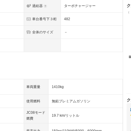
ク
過給器
ターボチャージャー
（
車台番号下３桁
482
全体のサイズ
－
車両重量
1410kg
ク
使用燃料
無鉛プレミアムガソリン
JC08モード
19.7 km/リットル
燃費