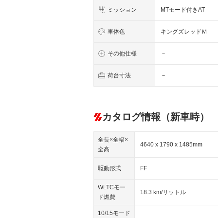
ミッション
MTモード付きAT
車体色
キングズレッドＭ
その他仕様
－
荷台寸法
－
カタログ情報（新車時）
全長×全幅×
4640 x 1790 x 1485mm
全高
駆動形式
FF
WLTCモー
18.3 km/リットル
ド燃費
10/15モード