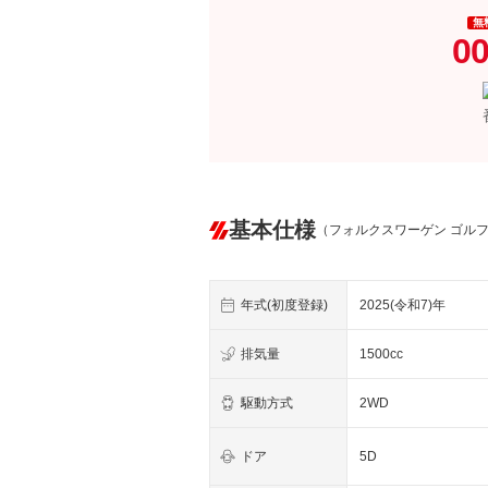
無
00
基本仕様
（フォルクスワーゲン ゴル
年式(初度登録)
2025(令和7)年
排気量
1500cc
駆動方式
2WD
ドア
5D