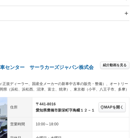
スライドドア
サンルーフ
－
－
Wエアコン
リフトアップ
－
TV
－
パワーステアリング
パワーウィンドウ
アルミホイール：17イ
続可
－ビジュアル
－
ンチ
ングストップ
ドライブレコーダー
USB入力端子
－
ハーフレザーシート
キーレス
－
クリーンディーゼル
センターデフロック
－
－
紹介動画を見る
セノンライト)
ポータブルナビ
バックカメラ
－
車センター サーラカーズジャパン株式会
乗車
電動格納ミラー
スマートキー
ローダウン
－
ィ正規ディーラー、国産全メーカーの新車中古車の販売・整備）、オートリー
装備略号／用語解説
ート
3列シート
ベンチシート
－
－
静岡県（浜松、浜松西、沼津、富士、焼津）、東京都（小平、八王子市、多摩）
ップシート
オットマン
電動格納サードシート
－
－
〒441-8016
MAPを開く
住所
愛知県豊橋市新栄町字鳥畷１２－１
スルー
後席モニター
電動リアゲート
－
アコン
全周囲カメラ
サイドカメラ
－
－
営業時間
10:00～18:00
ペンション