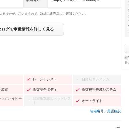
最高出力
150ps(110kW)/5000～6000rpm
なる場合がございますので、詳細は販売店にご確認ください。
タログで車種情報を詳しく見る
※
件
レーンアシスト
自動駐車システム
－
止装置
衝突安全ボディ
衝突被害軽減システム
チックハイビー
頸部衝撃緩和ヘッドレス
オートライト
－
ト
装備略号／用語解説