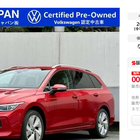
2
(令
無料
00
販売
住所
販売
エリ