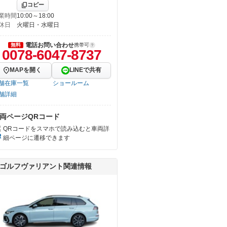
コピー
業時間
10:00～18:00
休日
火曜日・水曜日
電話お問い合わせ
無料
携帯可
0078-6047-8737
MAPを開く
LINEで共有
舗在庫一覧
ショールーム
舗詳細
両ページQRコード
QRコードをスマホで読み込むと車両詳
細ページに遷移できます
ゴルフヴァリアント関連情報