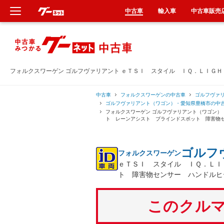
中古車
輸入車
中古車販売
新車
中古車
フォルクスワーゲン ゴルフヴァリアント ｅＴＳＩ スタイル ＩＱ．ＬＩＧ
輸入車
中古車
フォルクスワーゲンの中古車
ゴルフヴァ
ゴルフヴァリアント（ワゴン）・愛知県豊橋市の中
フォルクスワーゲン ゴルフヴァリアント（ワゴン）
クルマ買取
ト レーンアシスト ブラインドスポット 障害物
カーリース
ゴルフ
フォルクスワーゲン
ｅＴＳＩ スタイル ＩＱ．ＬＩ
タイヤ交換
ト 障害物センサー ハンドルヒ
整備工場
このクルマ
車検