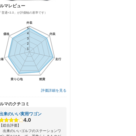
ルマレビュー
「普通=3.0」が評価軸の基準です）
外装
外装
5
5
4
4
価格
価格
内装
内装
3
3
2
2
1
1
装備
装備
走行
走行
乗り心地
乗り心地
燃費
燃費
評価詳細を見る
ルマのクチコミ
出来のいい実用ワゴン
4.0
【総合評価】
出来のいいゴルフのステーションワ