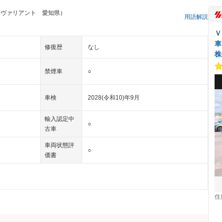
フヴァリアント 愛知県）
用語解説
Ｖ
車
修復歴
なし
株
禁煙車
○
車検
2028(令和10)年9月
輸入認定中
○
古車
車両状態評
○
価書
住