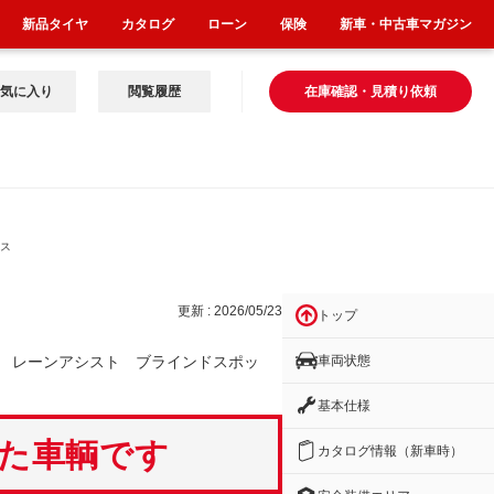
新品タイヤ
カタログ
ローン
保険
新車・中古車マガジン
気に入り
閲覧履歴
在庫確認・見積り依頼
シス
更新 : 2026/05/23
トップ
車両状態
 レーンアシスト ブラインドスポッ
基本仕様
いた車輌です
カタログ情報（新車時）