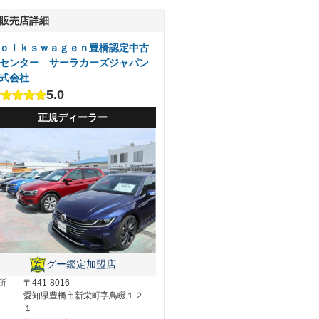
販売店詳細
ｏｌｋｓｗａｇｅｎ豊橋認定中古
センター サーラカーズジャパン
式会社
5.0
正規ディーラー
グー鑑定加盟店
所
〒441-8016
愛知県豊橋市新栄町字鳥畷１２－
１