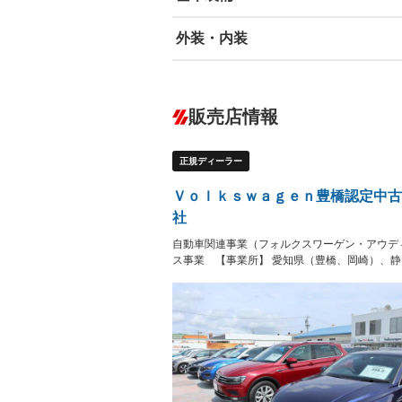
外装・内装
エアバッグ：運転席/助手席/サイド
ABS
エアコン
カーナビ
－
ダウンヒルアシストコントロール
－
販売店情報
オーディオ：ミュージックプレイヤー接
盗難防止システム
アイドリ
ヘッドライトウォッシャ
革シート
－
－
正規ディーラー
ー
Bluetooth接続
100V電源
－
LEDヘッドランプ
HID(キ
－
Ｖｏｌｋｓｗａｇｅｎ豊橋認定中古
レンタカーアップ
展示・試
－
－
社
ETC2.0
エアロ
－
自動車関連事業（フォルクスワーゲン・アウデ
ランフラットタイヤ
パワーシ
－
－
ス事業 【事業所】 愛知県（豊橋、岡崎）、
フルフラットシート
チップア
－
－
シートヒーター
ウォーク
－
フロントカメラ
シートエ
－
－
ルーフレール
エアサス
－